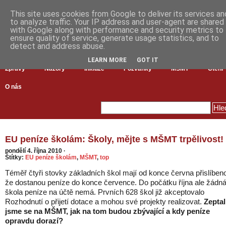
This site uses cookies from Google to deliver its services an
to analyze traffic. Your IP address and user-agent are shared
with Google along with performance and security metrics to
ensure quality of service, generate usage statistics, and to
detect and address abuse.
LEARN MORE
GOT IT
Zprávy
Názory
Inkluze
Pozvánky
MŠMT
Čtení
O nás
EU peníze školám: Školy, mějte s MŠMT trpělivost!
pondělí 4. října 2010
·
Štítky:
EU peníze školám
,
MŠMT
,
top
Téměř čtyři stovky základních škol mají od konce června přislíben
že dostanou peníze do konce července. Do počátku října ale žádn
škola peníze na účtě nemá. Prvních 628 škol již akceptovalo
Rozhodnutí o přijetí dotace a mohou své projekty realizovat.
Zeptal
jsme se na MŠMT, jak na tom budou zbývající a kdy peníze
opravdu dorazí?