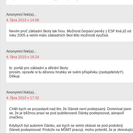
Anonymní řekl(a)...
4. října 2010 v 14:06
Nevím proč základní školy tak řvou. Možnost čerpání peněz z ESF trvá již od
roku 2005 a velmi málo základních škol této možnosti využívá.
Anonymní řekl(a)...
4. října 2010 v 16:24
to: portál pro základní a střední školy:
prosím, opravte si tu děsnou hrubku ve svém příspěvku (zastupitelstvY).
Děkuji.
Anonymní řekl(a)...
4. října 2010 v 17:32
Chtěl bych se pozastavit nad tím, že článek není podepsaný. Domníval jsem
se, že je běžnou praxí se pod publikované články podepisovat, alespoň
značkou.
Kdybych byl autorem článku, asi bych se velmi obával se pod podobný
článek podepisovat. Protože na MŠMT pracuji, mohu potvrdit, že je zkreslujíc