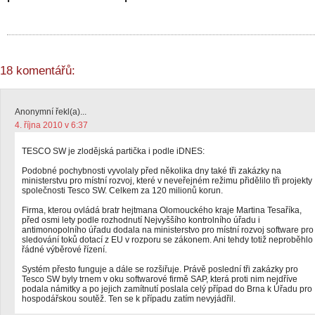
18 komentářů:
Anonymní řekl(a)...
4. října 2010 v 6:37
TESCO SW je zlodějská partička i podle iDNES:
Podobné pochybnosti vyvolaly před několika dny také tři zakázky na
ministerstvu pro místní rozvoj, které v neveřejném režimu přidělilo tři projekty
společnosti Tesco SW. Celkem za 120 milionů korun.
Firma, kterou ovládá bratr hejtmana Olomouckého kraje Martina Tesaříka,
před osmi lety podle rozhodnutí Nejvyššího kontrolního úřadu i
antimonopolního úřadu dodala na ministerstvo pro místní rozvoj software pro
sledování toků dotací z EU v rozporu se zákonem. Ani tehdy totiž neproběhlo
řádné výběrové řízení.
Systém přesto funguje a dále se rozšiřuje. Právě poslední tři zakázky pro
Tesco SW byly trnem v oku softwarové firmě SAP, která proti nim nejdříve
podala námitky a po jejich zamítnutí poslala celý případ do Brna k Úřadu pro
hospodářskou soutěž. Ten se k případu zatím nevyjádřil.