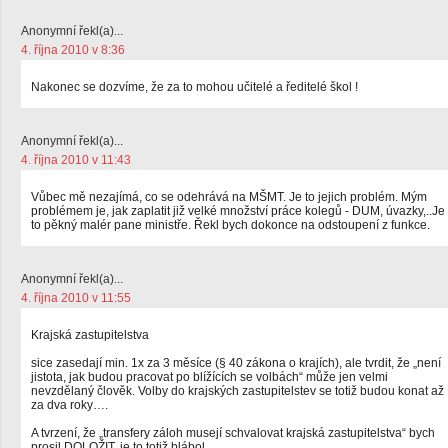
Anonymní řekl(a)...
4. října 2010 v 8:36
Nakonec se dozvíme, že za to mohou učitelé a ředitelé škol !
Anonymní řekl(a)...
4. října 2010 v 11:43
Vůbec mě nezajímá, co se odehrává na MŠMT. Je to jejich problém. Mým
problémem je, jak zaplatit již velké množství práce kolegů - DUM, úvazky,..Je
to pěkný malér pane ministře. Řekl bych dokonce na odstoupení z funkce.
Anonymní řekl(a)...
4. října 2010 v 11:55
Krajská zastupitelstva
sice zasedají min. 1x za 3 měsíce (§ 40 zákona o krajích), ale tvrdit, že „není
jistota, jak budou pracovat po blížících se volbách“ může jen velmi
nevzdělaný člověk. Volby do krajských zastupitelstev se totiž budou konat až
za dva roky….
A tvrzení, že „transfery záloh musejí schvalovat krajská zastupitelstva“ bych
prosil DOLOŽIT, je to totiž blábol.