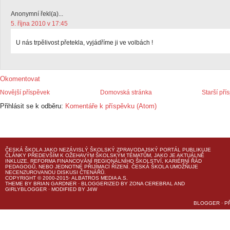
Anonymní řekl(a)...
5. října 2010 v 17:45
U nás trpělivost přetekla, vyjádříme ji ve volbách !
Okomentovat
Novější příspěvek
Domovská stránka
Starší pří
Přihlásit se k odběru:
Komentáře k příspěvku (Atom)
ČESKÁ ŠKOLA
JAKO NEZÁVISLÝ ŠKOLSKÝ ZPRAVODAJSKÝ PORTÁL PUBLIKUJE
ČLÁNKY PŘEDEVŠÍM K OŽEHAVÝM ŠKOLSKÝM TÉMATŮM, JAKO JE AKTUÁLNĚ
INKLUZE, REFORMA FINANCOVÁNÍ REGIONÁLNÍHO ŠKOLSTVÍ, KARIÉRNÍ ŘÁD
PEDAGOGŮ, NEBO JEDNOTNÉ PŘIJÍMACÍ ŘÍZENÍ.
ČESKÁ ŠKOLA
UMOŽŇUJE
NECENZUROVANOU DISKUSI ČTENÁŘŮ.
COPYRIGHT © 2000-2015· ALBATROS MEDIA A.S.
THEME
BY
BRIAN GARDNER
· BLOGGERIZED BY
ZONA CEREBRAL
AND
GIRLYBLOGGER
· MODIFIED BY
J4W
BLOGGER
·
P