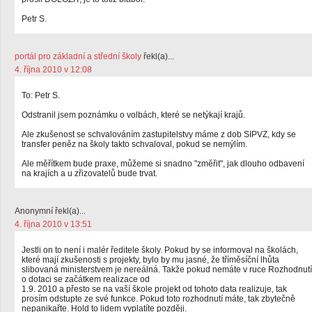
Petr S.
portál pro základní a střední školy
řekl(a)...
4. října 2010 v 12:08
To: Petr S.
Odstranil jsem poznámku o volbách, které se netýkají krajů.
Ale zkušenost se schvalováním zastupitelstvy máme z dob SIPVZ, kdy se
transfer peněz na školy takto schvaloval, pokud se nemýlím.
Ale měřítkem bude praxe, můžeme si snadno "změřit", jak dlouho odbavení
na krajích a u zřizovatelů bude trvat.
Anonymní řekl(a)...
4. října 2010 v 13:51
Jestli on to není i malér ředitele školy. Pokud by se informoval na školách,
které mají zkušenosti s projekty, bylo by mu jasné, že tříměsíční lhůta
slibovaná ministerstvem je nereálná. Takže pokud nemáte v ruce Rozhodnutí
o dotaci se začátkem realizace od
1.9. 2010 a přesto se na vaší škole projekt od tohoto data realizuje, tak
prosím odstupte ze své funkce. Pokud toto rozhodnutí máte, tak zbytečně
nepanikařte. Hold to lidem vyplatíte později.