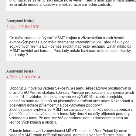
informace, že za tento stav může nové vedení, sem s nimi. Zatím mám dojem,
že si nikdo neudělal časový snímek zpracování jedné žádosti...
Anonymní řekl(a)...
4. října 2010 v 19:51
Co měla znamenat "výzva" MŠMT krajům a zřizovatelům o zadržování
evropských peněz a co mělo znamenat "varování" MŠMT před nákupy od
soukromých firem z EU - peníze školám naprosto nechápu. Zatím nikdo od
MŠMT neviděl ani korunu. Proč tady někdo hází nám dole neustále klacky
pod nohy ?
Anonymní řekl(a)...
4. října 2010 v 20:14
Doporučuji novému vedení Sekce IV. a i panu šéfredatorovi prostudovat si
pravidla EU Penize školám, kde se v Příručce pro žadatele a příjemce uvádí
na str. 14: 1. záloha - bude stanovena ve výši 60 % rozpočtu projektu;
odeslána bude do 30 dnů od písemného doručení akceptace Rozhodnutí o
poskytnutí dotace příjemcem na poskytovatele podpory."
Z čehož jasně vyplývá, že MŠMT se zavázalo k tomu, kdy odejdou peníze z
jeho účtu, ale nezavázalo se k tomu, kdy dorazí na účty příjemců podpory,
vzhledem k tomu, že není možné odhadnout dobu adminstace plateb na
jednotlivých krajích a obcích.
O tomto informovali i zaměstnanci MŠMT na seminářích. Pokud by nové
vedení MŠMT znalo pořádně pravidla, nemohlo by nás příjemce mást... Je