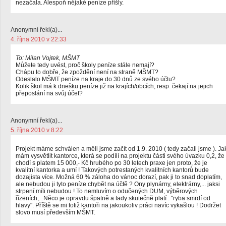
nezačala. Alespoň nějaké peníze přišly.
Anonymní řekl(a)...
4. října 2010 v 22:33
To: Milan Vojtek, MŠMT
Můžete tedy uvést, proč školy peníze stále nemají?
Chápu to dobře, že zpoždění není na straně MŠMT?
Odeslalo MŠMT peníze na kraje do 30 dnů ze svého účtu?
Kolik škol má k dnešku peníze již na krajích/obcích, resp. čekají na jejich
přeposlání na svůj účet?
Anonymní řekl(a)...
5. října 2010 v 8:22
Projekt máme schválen a měli jsme začít od 1.9. 2010 ( tedy začali jsme ). Ja
mám vysvětlit kantorce, která se podílí na projektu části svého úvazku 0,2, že
chodí s platem 15 000,- Kč hrubého po 30 letech praxe jen proto, že je
kvalitní kantorka a umí ! Takových potrestaných kvalitních kantorů bude
dozajista více. Možná 60 % záloha do vánoc dorazí, pak ji to snad doplatím,
ale nebudou ji tyto peníze chybět na účtě ? Ony plynárny, elektrárny,... jaksi
strpení míti nebudou ! To nemluvím o odučených DUM, výběrových
řízeních,...Něco je opravdu špatně a tady skutečně platí : "ryba smrdí od
hlavy". Příště se mi totiž kantoři na jakoukoliv práci navíc vykašlou ! Dodržet
slovo musí především MŠMT.