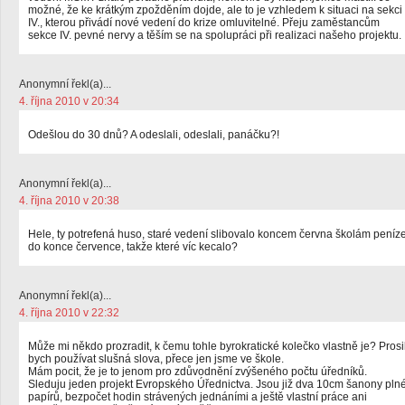
možné, že ke krátkým zpožděním dojde, ale to je vzhledem k situaci na sekci
IV., kterou přivádí nové vedení do krize omluvitelné. Přeju zaměstancům
sekce IV. pevné nervy a těším se na spolupráci při realizaci našeho projektu.
Anonymní řekl(a)...
4. října 2010 v 20:34
Odešlou do 30 dnů? A odeslali, odeslali, panáčku?!
Anonymní řekl(a)...
4. října 2010 v 20:38
Hele, ty potrefená huso, staré vedení slibovalo koncem června školám peníz
do konce července, takže které víc kecalo?
Anonymní řekl(a)...
4. října 2010 v 22:32
Může mi někdo prozradit, k čemu tohle byrokratické kolečko vlastně je? Prosi
bych používat slušná slova, přece jen jsme ve škole.
Mám pocit, že je to jenom pro zdůvodnění zvýšeného počtu úředníků.
Sleduju jeden projekt Evropského Úřednictva. Jsou již dva 10cm šanony pln
papírů, bezpočet hodin strávených jednáními a ještě vlastní práce ani