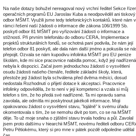
Na naše dotazy bohužel nereagoval nový vrchní ředitel Sekce říze
operačních programů EU Jaroslav Kuba a neodpověděl ani tiskový
odbor MŠMT. Využili jsme tedy telefonických kontaktů. které nám v
rámci řešení naší žádosti o informace dle zákona 106/1999 Sb.
poskytl odbor 81 MŠMT pro vyřizování žádostí o informace a
stížností. Při prvním telefonátu do odboru CERA, Implementace
projektů strukturálních fondů, se ochotná paní podivila, že nám její
telefon odbor 81 poskytl, ale dala nám další jméno a pokusila se ná
přepojit. Ozvala se nám kupodivu infolinka MŠMT pro EU peníze
školám, kde mi sice pracovnice nabídla pomoc, když její nadřízená
nebyla k dispozici. Začal jsem jednoduchou žádostí o vysvětlení
osudu žádosti našeho čtenáře, ředitele základní školy, která,
přestože její žádost byla schválena před dvěma měsíci, dosud
nedostala Rozhodnutí o přijetí dotace k akceptaci. Pracovnice
infolinky odpověděla, že to není v její kompetenci a vzala si můj
telefon s tím, že ho předá své nadřízené. Ta mi opravdu sama
zavolala, ale odmítla mi poskytnout jakékoli informace. Moji
opakovanou žádost o vysvětlení stavu, "lojálně" k svému úřadu
okomentovala s tím, že se nemohu divit po tom, co se na MŠMT
děje. To už moje snaha o zjištění stavu trvala hodinu a půl. Zavolal
jsem proto dalšímu v hiearchii MŠMT, novému řediteli odboru CER
Petru Pětiokému, který si pro mne v pátek pozdě odpoledne udělal
čas.