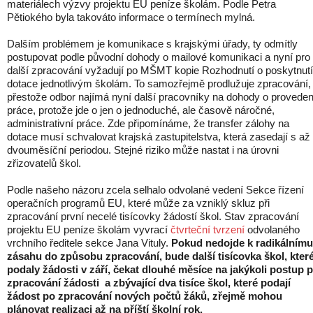
materiálech výzvy projektu EU peníze školám. Podle Petra
Pětiokého byla takováto informace o termínech mylná.
Dalším problémem je komunikace s krajskými úřady, ty odmítly
postupovat podle původní dohody o mailové komunikaci a nyní pro
další zpracování vyžadují po MŠMT kopie Rozhodnutí o poskytnutí
dotace jednotlivým školám. To samozřejmě prodlužuje zpracování,
přestože odbor najímá nyní další pracovníky na dohody o proveden
práce, protože jde o jen o jednoduché, ale časově náročné,
administrativní práce. Zde připomínáme, že transfer zálohy na
dotace musí schvalovat krajská zastupitelstva, která zasedají s až
dvouměsíční periodou. Stejné riziko může nastat i na úrovni
zřizovatelů škol.
Podle našeho názoru zcela selhalo odvolané vedení Sekce řízení
operačních programů EU, které může za vzniklý skluz při
zpracování první necelé tisícovky žádostí škol. Stav zpracování
projektu EU peníze školám vyvrací
čtvrteční tvrzení
odvolaného
vrchního ředitele sekce Jana Vituly.
Pokud nedojde k radikálnímu
zásahu do způsobu zpracování, bude další tisícovka škol, kter
podaly žádosti v září, čekat dlouhé měsíce na jakýkoli postup p
zpracování žádosti a zbývající dva tisíce škol, které podají
žádost po zpracování nových počtů žáků, zřejmě mohou
plánovat realizaci až na příští školní rok.