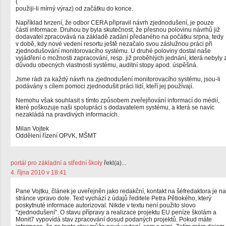
(
použiji-li mírný výraz) od začátku do konce.
Například tvrzení, že odbor CERA připravil návrh zjednodušení, je pouze
částí informace. Druhou by byla skutečnost, že přesnou polovinu návrhů již
dodavatel zpracovává na základě zadání předaného na počátku srpna, tedy
v době, kdy nové vedení resortu ještě nezačalo svou záslužnou práci při
zjednodušování monitorovacího systému. U druhé poloviny dostal naše
vyjádření o možnosti zapracování, resp. již proběhlých jednání, která nebyly 
důvodu obecných vlastností systému, auditní stopy apod. úspěšná.
Jsme rádi za každý návrh na zjednodušení monitorovacího systému, jsou-li
podávány s cílem pomoci zjednodušit práci lidí, kteří jej používají.
Nemohu však souhlasit s tímto způsobem zveřejňování informací do médií,
které poškozuje naši spolupráci s dodavatelem systému, a která se navíc
nezakládá na pravdivých informacích.
Milan Vojtek
Oddělení řízení OPVK, MŠMT
portál pro základní a střední školy
řekl(a)...
4. října 2010 v 18:41
Pane Vojtku, článek je uveřejněn jako redakční, kontakt na šéfredaktora je na
stránce vpravo dole. Text vychází z údajů ředitele Petra Pětiokého, který
poskytnuté informace autorizoval. Nikde v textu není použito slovo
"zjednodušení". O stavu přípravy a realizace projektu EU peníze školám a
Monit7 vypovídá stav zpracování dosud podaných projektů. Pokud máte