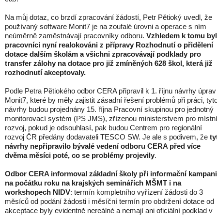
Na můj dotaz, co brzdí zpracování žádostí, Petr Pětioký uvedl, že
používaný software Monit7 je na zoufalé úrovni a operace s ním
neúměrně zaměstnávají pracovníky odboru.
Vzhledem k tomu by
pracovníci nyní realokováni z přípravy Rozhodnutí o přidělení
dotace dalším školám a všichni zpracovávají podklady pro
transfer zálohy na dotace pro již zmíněných 628 škol, která již
rozhodnutí akceptovaly.
Podle Petra Pětiokého odbor CERA připravil k 1. říjnu návrhy úprav
Monit7, které by měly zajistit zásadní řešení problémů při práci, tyt
návrhy budou projednány 15. října Pracovní skupinou pro jednotný
monitorovací systém (PS JMS), zřízenou ministerstvem pro místn
rozvoj, pokud je odsouhlasí, pak budou Centrem pro regionální
rozvoj ČR předány dodavateli TESCO SW. Je ale s podivem, že
ty
návrhy nepřipravilo bývalé vedení odboru CERA před více
dvěma měsíci poté, co se problémy projevily
.
Odbor CERA informoval základní školy při informační kampani
na počátku roku na krajských seminářích MŠMT i na
workshopech NIDV
: termín kompletního vyřízení žádosti do 3
měsíců od podání žádosti i měsíční termín pro obdržení dotace od
akceptace byly evidentně nereálné a nemají ani oficiální podklad v