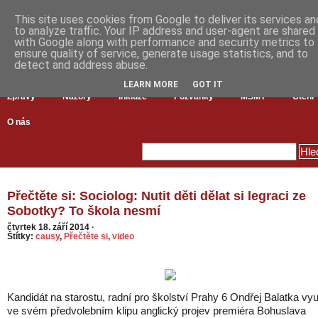
This site uses cookies from Google to deliver its services an
to analyze traffic. Your IP address and user-agent are shared
with Google along with performance and security metrics to
ensure quality of service, generate usage statistics, and to
detect and address abuse.
LEARN MORE
GOT IT
Zprávy
Názory
Inkluze
Pozvánky
MŠMT
Čtení
O nás
Přečtěte si: Sociolog: Nutit děti dělat si legraci ze
Sobotky? To škola nesmí
čtvrtek 18. září 2014
·
Štítky:
causy
,
Přečtěte si
,
video
Kandidát na starostu, radní pro školství Prahy 6 Ondřej Balatka vyu
ve svém předvolebním klipu anglický projev premiéra Bohuslava