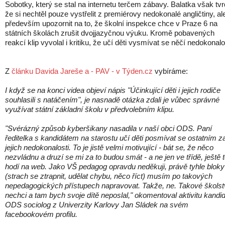
Sobotky, který se stal na internetu terčem zábavy. Balatka však tvr
že si nechtěl pouze vystřelit z premiérovy nedokonalé angličtiny, al
především upozornit na to, že školní inspekce chce v Praze 6 na
státních školách zrušit dvojjazyčnou výuku. Kromě pobavených
reakcí klip vyvolal i kritiku, že učí děti vysmívat se něčí nedokonalo
Z
článku Davida Jareše a - PAV - v Týden.cz
vybíráme:
I když se na konci videa objeví nápis "Účinkující děti i jejich rodiče
souhlasili s natáčením", je nasnadě otázka zdali je vůbec správné
využívat státní základní školu v předvolebním klipu.
"Svérázný způsob kyberšikany nasadila v naší obci ODS. Paní
ředitelka s kandidátem na starostu učí děti posmívat se ostatním z
jejich nedokonalosti. To je jistě velmi motivující - bát se, že něco
nezvládnu a druzí se mi za to budou smát - a ne jen ve třídě, ještě 
hodí na web. Jako VŠ pedagog opravdu neděkuji, právě tyhle bloky
(strach se ztrapnit, udělat chybu, něco říct) musím po takových
nepedagogických přístupech napravovat. Takže, ne. Takové školst
nechci a tam bych svoje dítě neposlal," okomentoval aktivitu kandi
ODS sociolog z Univerzity Karlovy Jan Sládek na svém
facebookovém profilu.