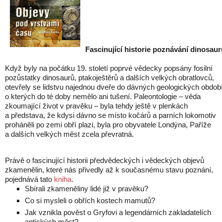
Fascinující historie poznávání dinosaur
Když byly na počátku 19. století poprvé vědecky popsány fosilní
pozůstatky dinosaurů, ptakoještěrů a dalších velkých obratlovců,
otevřely se lidstvu najednou dveře do dávných geologických období
o kterých do té doby nemělo ani tušení. Paleontologie – věda
zkoumající život v pravěku – byla tehdy ještě v plenkách
a představa, že kdysi dávno se místo kočárů a parních lokomotiv
proháněli po zemi obří plazi, byla pro obyvatele Londýna, Paříže
a dalších velkých měst zcela převratná.
Právě o fascinující historii předvědeckých i vědeckých objevů
zkamenělin, které nás přivedly až k současnému stavu poznání,
pojednává tato
kniha
.
Sbírali zkameněliny lidé již v pravěku?
Co si mysleli o obřích kostech mamutů?
Jak vznikla pověst o Gryfovi a legendárních zakladatelích
antických měst?