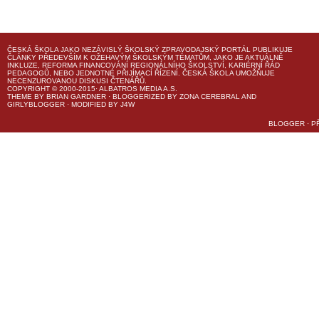
ČESKÁ ŠKOLA
JAKO NEZÁVISLÝ ŠKOLSKÝ ZPRAVODAJSKÝ PORTÁL PUBLIKUJE
ČLÁNKY PŘEDEVŠÍM K OŽEHAVÝM ŠKOLSKÝM TÉMATŮM, JAKO JE AKTUÁLNĚ
INKLUZE, REFORMA FINANCOVÁNÍ REGIONÁLNÍHO ŠKOLSTVÍ, KARIÉRNÍ ŘÁD
PEDAGOGŮ, NEBO JEDNOTNÉ PŘIJÍMACÍ ŘÍZENÍ.
ČESKÁ ŠKOLA
UMOŽŇUJE
NECENZUROVANOU DISKUSI ČTENÁŘŮ.
COPYRIGHT © 2000-2015· ALBATROS MEDIA A.S.
THEME
BY
BRIAN GARDNER
· BLOGGERIZED BY
ZONA CEREBRAL
AND
GIRLYBLOGGER
· MODIFIED BY
J4W
BLOGGER
·
P