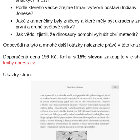
Podle kterého vědce zřejmě filmaři vytvořili postavu Indiany
Jonese?
Jaké zkameněliny byly zničeny a které měly být ukradeny z
první a druhé světové války?
Jak vědci zjistili, že dinosaury pomohl vyhubit obří meteorit?
Odpovědi na tyto a mnohé další otázky naleznete právě v této kniz
Doporučená cena 199 Kč. Knihu
s 15% slevou
zakoupíte v e-sh
knihy.cpress.cz
.
Ukázky stran: