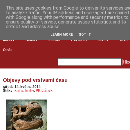
This site uses cookies from Google to deliver its services an
to analyze traffic. Your IP address and user-agent are shared
with Google along with performance and security metrics to
ensure quality of service, generate usage statistics, and to
detect and address abuse.
LEARN MORE
GOT IT
Zprávy
Názory
Inkluze
Pozvánky
MŠMT
Čtení
O nás
Objevy pod vrstvami času
středa 14. května 2014
·
Štítky:
kniha
,
knihy
,
PR článek