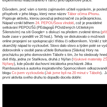
experimentu realizovaného v rámci jeho diplomové práce.
Důvodem, proč vám o tomto zajímavém učiteli vyprávím, je posled
příspěvek v jeho blogu, který nese název
Tábor očima iPhonu
.
Popisuje aktivitu, kterou považuji jednoznačně za průkopnickou.
Nápad vznikl během
24. PEPOUŠova vlnobití
, což je pravidelné
setkávání PEPOUŠů (PEdagogů POstižených Učitelským
Šílenstvím) na síti Google+ s diskuzí na předem zvolené téma (
příš
bude zase v pondělí ve 20 hod.). Tehdy se diskutovalo o možnosti
online propojení se spolupracující třídou či odborníkem. Vznikl z to
okamžitý nápad to vyzkoušet. Slovo dalo slovo a týden poté se vyd
dobrovolník v osobě pana učitele Bohuslava (Slávka) Hory na
procházku po jeho domovském Táboře s tím, že ho sledovaly hne
dvě třídy, jedna ze Staňkova, druhá z Nýřan (
Výukové materiály Z
Nýřany
), kde působí duchovní iniciátorka procházek Jitka
Rambousková a autorka inspirativního Spomocníkem odkazované
blogu
Co jsem vyzkoušela
(
Jak jsme byli na 20 minut v Táboře
). J
první aktivita svého druhu to dopadlo docela dobře: