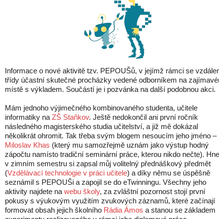
Informace o nové aktivitě tzv. PEPOUŠů, v jejímž rámci se vzdále
třídy účastní skutečné procházky vedené odborníkem na zajímav
místě s výkladem. Součástí je i pozvánka na další podobnou akci.
Mám jednoho výjimečného kombinovaného studenta, učitele
informatiky na
ZŠ Staňkov
. Ještě nedokončil ani první ročník
následného magisterského studia učitelství, a již mě dokázal
několikrát ohromit. Tak třeba svým blogem nesoucím jeho jméno –
Miloslav Khas
(který mu samozřejmě uznám jako výstup hodný
zápočtu namísto tradiční seminární práce, kterou nikdo nečte). Hn
v zimním semestru si zapsal můj volitelný přednáškový předmět
(
Vzdělávací technologie v práci učitele
) a díky němu se úspěšně
seznámil s PEPOUŠi a zapojil se do eTwinningu. Všechny jeho
aktivity najdete na
webu školy
, za zvláštní pozornost stojí první
pokusy s výukovým využitím zvukových záznamů, které začínají
formovat obsah jejich školního
Rádia Ámos
a stanou se základem