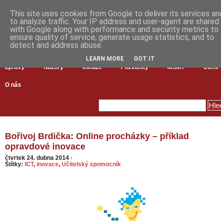
This site uses cookies from Google to deliver its services an
to analyze traffic. Your IP address and user-agent are shared
with Google along with performance and security metrics to
ensure quality of service, generate usage statistics, and to
detect and address abuse.
LEARN MORE
GOT IT
Zprávy
Názory
Inkluze
Pozvánky
MŠMT
Čtení
O nás
Bořivoj Brdička: Online procházky – příklad
opravdové inovace
čtvrtek 24. dubna 2014
·
Štítky:
ICT
,
inovace
,
Učitelský spomocník