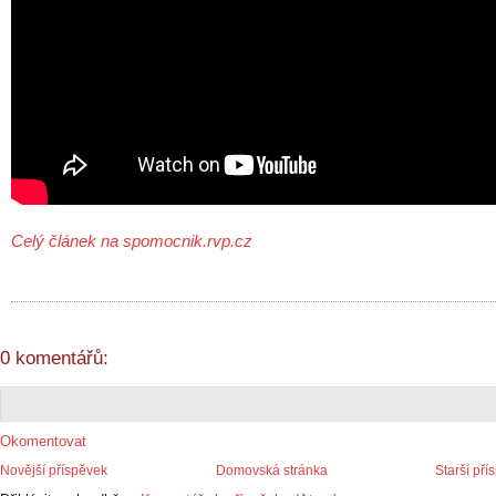
Celý článek na spomocnik.rvp.cz
0 komentářů:
Okomentovat
Novější příspěvek
Domovská stránka
Starší pří