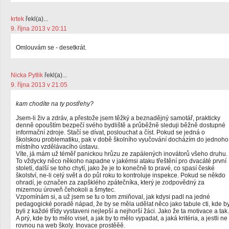
krtek
řekl(a)...
9. října 2013 v 20:11
Omlouvám se - desetkrát.
Nicka Pytlik
řekl(a)...
9. října 2013 v 21:05
kam chodíte na ty postřehy?
Jsem-li živ a zdráv, a přestože jsem těžký a beznadějný samotář, prakticky
denně opouštím bezpečí svého bydliště a průběžně sleduji běžně dostupné
informační zdroje. Stačí se dívat, poslouchat a číst. Pokud se jedná o
školskou problematiku, pak v době školního vyučování docházím do jednoho
místního vzdělávacího ústavu.
Víte, já mám už téměř panickou hrůzu ze zapálených inovátorů všeho druhu.
To vždycky něco někoho napadne v jakémsi ataku třeštění pro dvacáté první
století, další se toho chytí, jako že je to konečně to pravé, co spasí české
školství, ne-li celý svět a do půl roku to kontroluje inspekce. Pokud se někdo
ohradí, je označen za zapšklého zpátečníka, který je zodpovědný za
mizernou úroveň čehokoli a šmytec.
Vzpomínám si, a už jsem se tu o tom zmiňoval, jak kdysi padl na jedné
pedagogické poradě nápad, že by se měla udělat něco jako tabule cti, kde b
byli z každé třídy vystaveni nejlepší a nejhorší žáci. Jako že ta motivace a tak.
A prý, kde by to mělo viset, a jak by to mělo vypadat, a jaká kritéria, a jestli ne
rovnou na web školy. Inovace prostěěě.