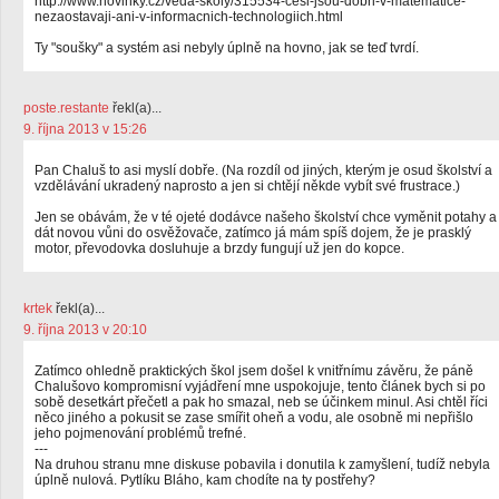
http://www.novinky.cz/veda-skoly/315534-cesi-jsou-dobri-v-matematice-
nezaostavaji-ani-v-informacnich-technologiich.html
Ty "soušky" a systém asi nebyly úplně na hovno, jak se teď tvrdí.
poste.restante
řekl(a)...
9. října 2013 v 15:26
Pan Chaluš to asi myslí dobře. (Na rozdíl od jiných, kterým je osud školství a
vzdělávání ukradený naprosto a jen si chtějí někde vybít své frustrace.)
Jen se obávám, že v té ojeté dodávce našeho školství chce vyměnit potahy a
dát novou vůni do osvěžovače, zatímco já mám spíš dojem, že je prasklý
motor, převodovka dosluhuje a brzdy fungují už jen do kopce.
krtek
řekl(a)...
9. října 2013 v 20:10
Zatímco ohledně praktických škol jsem došel k vnitřnímu závěru, že páně
Chalušovo kompromisní vyjádření mne uspokojuje, tento článek bych si po
sobě desetkárt přečetl a pak ho smazal, neb se účinkem minul. Asi chtěl říci
něco jiného a pokusit se zase smířit oheň a vodu, ale osobně mi nepřišlo
jeho pojmenování problémů trefné.
---
Na druhou stranu mne diskuse pobavila i donutila k zamyšlení, tudíž nebyla
úplně nulová. Pytlíku Bláho, kam chodíte na ty postřehy?