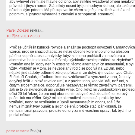
aby vyhověl všem, ale hlavně od toho, aby striktně vyžadoval plnění nějakýc
právních i jiných norem. Stát nikdy nesmí být jen hodným sluhou, ale také pro
někoho zlým pánem. Má přistupovat ke všem stejně, a rozdílné zacházení
potom musí plynout výhradně z chování a schopností jednotlivců.
Pavel Doležel
řekl(a)...
10. října 2013 v 8:33
Proč se učit řešit kubické rovnice a snažit se pochopit odvození Cardanových
vzorců, proč se snažit chápat, že nelze obecně kořeny polynomu alespoň
pátého stupně zapsat analyticky, když se mohu prohlásit za inovátora a
alternativního intelektuála a řešení jekýchkoliv rovnic prohlásit za zbytečné?
Problém dnešní doby není v existenci těchto alternativních intelektuálů, ti byli
vždy. Problém je v tom, že nevzdělaný rodič se podívá na EDUin, nebo
nějaké jiné rádoby odborné zdroje, přečte si, že dotyčný inovátor typu Cháb,
Feřtek, či Chaluš je "odborníkem na vzdělávání" a vyrozumí z toho, že tedy
dotyčný řešit kubické rovnice umí, a z pozice toho, kdo vidí dál, než oni, s
čistým srdcem znalce, doporučuje nezabývat se těmito zbytečnými partiemi.
Jak je to ve skutečnosti asi všichni víme. Ono, když mi vysokoškolský profeso
učící 20 let řekne, že pro můj obor není nezbytné znát detailně tenzorový
počet, tak mu věřím. Když mi ale alternativní intelektuál prakticky bez
vzdělání, nebo se vzděláním v úplně nesouvisejícím oboru, sdělí, že
nemusím znát typy buněk a jejich dělení, protože stačí pár kliknutí, že
nemusím znát pravopis, protože editory za mě všechno opraví, tak bych ho
poslal někam.
poste.restante
řekl(a)...