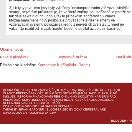
3) I kdyby první dva jevy byly vyřešeny "nekompromisním vítězstvím silnější
strany", největším průserem je, že veškeré změny jsou neřízené. A jestliže se
tak děje sakra dlouhou dobu, tak to již několik let přerostlo v chaos.
Možná mám menšinový postoj, ale provádět ne(z)řízené změny ve
vzdělávacím systému považuji za jedno z největších zvěrstev ... hned po
válce. Na rozdíl od ní však "padlé" budeme počítat až po desítkách let.
Okomentovat
Novější příspěvek
Domovská stránka
Starší pří
Přihlásit se k odběru:
Komentáře k příspěvku (Atom)
ČESKÁ ŠKOLA
JAKO NEZÁVISLÝ ŠKOLSKÝ ZPRAVODAJSKÝ PORTÁL PUBLIKUJE
ČLÁNKY PŘEDEVŠÍM K OŽEHAVÝM ŠKOLSKÝM TÉMATŮM, JAKO JE AKTUÁLNĚ
INKLUZE, REFORMA FINANCOVÁNÍ REGIONÁLNÍHO ŠKOLSTVÍ, KARIÉRNÍ ŘÁD
PEDAGOGŮ, NEBO JEDNOTNÉ PŘIJÍMACÍ ŘÍZENÍ.
ČESKÁ ŠKOLA
UMOŽŇUJE
NECENZUROVANOU DISKUSI ČTENÁŘŮ.
COPYRIGHT © 2000-2015· ALBATROS MEDIA A.S.
THEME
BY
BRIAN GARDNER
· BLOGGERIZED BY
ZONA CEREBRAL
AND
GIRLYBLOGGER
· MODIFIED BY
J4W
BLOGGER
·
P