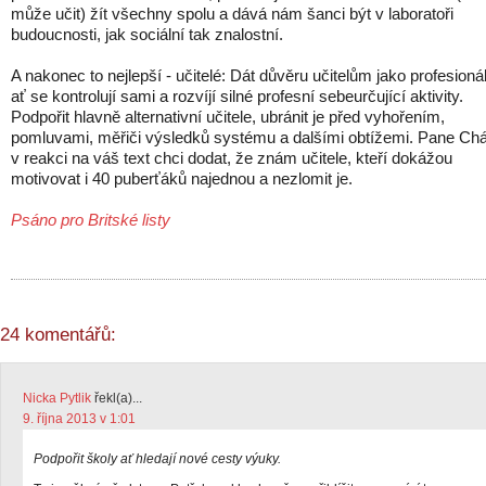
může učit) žít všechny spolu a dává nám šanci být v laboratoři
budoucnosti, jak sociální tak znalostní.
A nakonec to nejlepší - učitelé: Dát důvěru učitelům jako profesion
ať se kontrolují sami a rozvíjí silné profesní sebeurčující aktivity.
Podpořit hlavně alternativní učitele, ubránit je před vyhořením,
pomluvami, měřiči výsledků systému a dalšími obtížemi. Pane Ch
v reakci na váš text chci dodat, že znám učitele, kteří dokážou
motivovat i 40 puberťáků najednou a nezlomit je.
Psáno pro Britské listy
24 komentářů:
Nicka Pytlik
řekl(a)...
9. října 2013 v 1:01
Podpořit školy ať hledají nové cesty výuky.