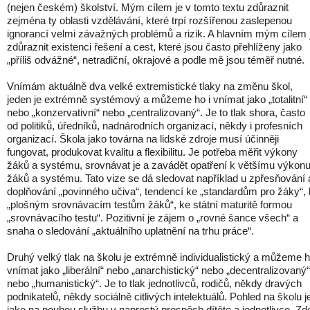
(nejen českém) školství. Mým cílem je v tomto textu zdůraznit
zejména ty oblasti vzdělávání, které trpí rozšířenou zaslepenou
ignorancí velmi závažných problémů a rizik. A hlavním mým cílem 
zdůraznit existenci řešení a cest, které jsou často přehlíženy jako
„příliš odvážné“, netradiční, okrajové a podle mě jsou téměř nutné.
Vnímám aktuálně dva velké extremistické tlaky na změnu škol,
jeden je extrémně systémový a můžeme ho i vnímat jako „totalitní“
nebo „konzervativní“ nebo „centralizovaný“. Je to tlak shora, často
od politiků, úředníků, nadnárodních organizací, někdy i profesních
organizací. Škola jako továrna na lidské zdroje musí účinněji
fungovat, produkovat kvalitu a flexibilitu. Je potřeba měřit výkony
žáků a systému, srovnávat je a zavádět opatření k většímu výkon
žáků a systému. Tato vize se dá sledovat například u zpřesňování 
doplňování „povinného učiva“, tendencí ke „standardům pro žáky“, 
„plošným srovnávacím testům žáků“, ke státní maturitě formou
„srovnávacího testu“. Pozitivní je zájem o „rovné šance všech“ a
snaha o sledování „aktuálního uplatnění na trhu práce“.
Druhý velký tlak na školu je extrémně individualistický a můžeme 
vnímat jako „liberální“ nebo „anarchistický“ nebo „decentralizovaný“
nebo „humanistický“. Je to tlak jednotlivců, rodičů, někdy dravých
podnikatelů, někdy sociálně citlivých intelektuálů. Pohled na školu j
jako na pouhou službu v naprostý prospěch dítěte a jednotlivce. Zd