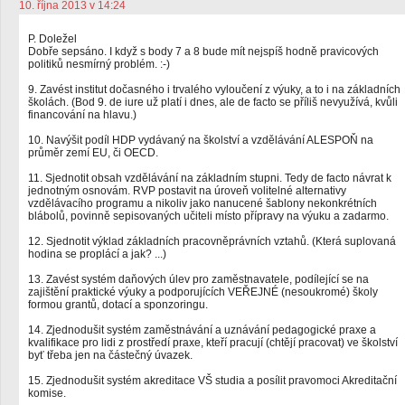
10. října 2013 v 14:24
P. Doležel
Dobře sepsáno. I když s body 7 a 8 bude mít nejspíš hodně pravicových
politiků nesmírný problém. :-)
9. Zavést institut dočasného i trvalého vyloučení z výuky, a to i na základních
školách. (Bod 9. de iure už platí i dnes, ale de facto se příliš nevyužívá, kvůli
financování na hlavu.)
10. Navýšit podíl HDP vydávaný na školství a vzdělávání ALESPOŇ na
průměr zemí EU, či OECD.
11. Sjednotit obsah vzdělávání na základním stupni. Tedy de facto návrat k
jednotným osnovám. RVP postavit na úroveň volitelné alternativy
vzdělávacího programu a nikoliv jako nanucené šablony nekonkrétních
blábolů, povinně sepisovaných učiteli místo přípravy na výuku a zadarmo.
12. Sjednotit výklad základních pracovněprávních vztahů. (Která suplovaná
hodina se proplácí a jak? ...)
13. Zavést systém daňových úlev pro zaměstnavatele, podílející se na
zajištění praktické výuky a podporujících VEŘEJNÉ (nesoukromé) školy
formou grantů, dotací a sponzoringu.
14. Zjednodušit systém zaměstnávání a uznávání pedagogické praxe a
kvalifikace pro lidi z prostředí praxe, kteří pracují (chtějí pracovat) ve školství
byť třeba jen na částečný úvazek.
15. Zjednodušit systém akreditace VŠ studia a posílit pravomoci Akreditační
komise.