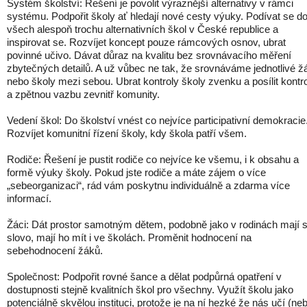
Systém školství: Řešení je povolit výraznější alternativy v rámci
systému. Podpořit školy ať hledají nové cesty výuky. Podívat se d
všech alespoň trochu alternativních škol v České republice a
inspirovat se. Rozvíjet koncept pouze rámcových osnov, ubrat
povinné učivo. Dávat důraz na kvalitu bez srovnávacího měření
zbytečných detailů. A už vůbec ne tak, že srovnáváme jednotlivé ž
nebo školy mezi sebou. Ubrat kontroly školy zvenku a posílit kontr
a zpětnou vazbu zevnitř komunity.
Vedení škol: Do školství vnést co nejvíce participativní demokracie
Rozvíjet komunitní řízení školy, kdy škola patří všem.
Rodiče: Řešení je pustit rodiče co nejvíce ke všemu, i k obsahu a
formě výuky školy. Pokud jste rodiče a máte zájem o více
„sebeorganizaci“, rád vám poskytnu individuálně a zdarma více
informací.
Žáci: Dát prostor samotným dětem, podobně jako v rodinách mají 
slovo, mají ho mít i ve školách. Proměnit hodnocení na
sebehodnocení žáků.
Společnost: Podpořit rovné šance a dělat podpůrná opatření v
dostupnosti stejně kvalitních škol pro všechny. Využít školu jako
potenciálně skvělou instituci, protože je na ní hezké že nás učí (ne