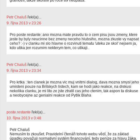
gramotni, takze skolstvi po roce 89 neupada.
Petr Chaluš
řekl(a)...
9. října 2013 v 23:26
Pro poste restante: ano mozna mate pravdu to o cem pisu jsou zmeny, ktere
jeste by byly neucinne bez zmeny neceho hlubsiho, mozna zkuste vy napsat
ceho? :-) v clanku mi slo hlavne o rozvinuti tematu 'uteku ze skol' nejsem ja,
kdo utika jen rozumim nekterym tem, co utikaji.
Petr Chaluš
řekl(a)...
9. října 2013 v 23:34
Pro krtka : ten clanek je mozna vic muj vnitrni dialog, dava mozna smysl jeho
umisteni pouze na Britskych listech, kam se hodi jako reakce, na diskusi
nekolika clanku, je mi lito ze jste ztratil cas jeho ctenim, tak aspon ta diskuse
a neobycejne az genialni reakce od Pytlik Blaha
poste.restante
řekl(a)...
10. října 2013 v 0:48
Petr Chaluš
Nemusím to zkoušet. Pravidelní čtenáři tohoto webu vědí, že za základ
úpadku považuji normativní systém financování, tedy peníze za hlavu žáka.