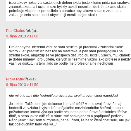
jsou takovy nektery a casto jejich detem skola jeste k tomu prida par spatnyc
znamek akorat a i ucitel muze byt zly ackoli nesmi bit deti. Jinak ano skola
potrebuje vic penez pro ucitele a poradce aby takove situace zvladala a
zaklad je cela spolecnost abychim ji menili, nejen skolu.
Petr Chaluš
řekl(a)...
9. října 2013 v 11:08
Pro anonyma, kteremu vadi ze sam neucim, ja pracoval v zakladni skole
skoro 7 let, predtim vic nez rok na materske, a pak obor pedagogika i na
stredni skole, angazuji se ve prospech deti, rodicu, ucitelu,vsech, muj clanek
je dobre mineny i pro ucitele, kterych si nesmirne vazim jako profese a nekdy
vasnive diskutuji s temi, kdo se podle me profesionalne nechovaji
Nicka Pytlik
řekl(a)...
9. října 2013 v 11:50
jde mi o to aby dite hodnotilo prava a jen svoji uroven cteni napriklad
Jo takhle! Takže ono jde dokonce i o malé děti? A to tu svoji úroveň mají
hodnotit ve vztahu k výsledkům nějakého mezinárodního šetření, nebo k
požadované úrovni výstupu podle rvp, nebo podle úrovně ostatních dětí ve
třídě, a nebo jak to dítě cítí v rámci své spokojenosti a popřípadě potřeb?
Něco jako: "Tak jsem si myslela, pane učiteli, že na to čtení dost seru, ale jak
tak poslouchám tady Vašíka..."