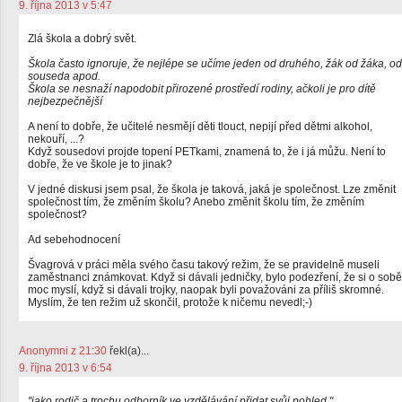
9. října 2013 v 5:47
Zlá škola a dobrý svět.
Škola často ignoruje, že nejlépe se učíme jeden od druhého, žák od žáka, od
souseda apod.
Škola se nesnaží napodobit přirozené prostředí rodiny, ačkoli je pro dítě
nejbezpečnější
A není to dobře, že učitelé nesmějí děti tlouct, nepijí před dětmi alkohol,
nekouří, ...?
Když sousedovi projde topení PETkami, znamená to, že i já můžu. Není to
dobře, že ve škole je to jinak?
V jedné diskusi jsem psal, že škola je taková, jaká je společnost. Lze změnit
společnost tím, že změním školu? Anebo změnit školu tím, že změním
společnost?
Ad sebehodnocení
Švagrová v práci měla svého času takový režim, že se pravidelně museli
zaměstnanci známkovat. Když si dávali jedničky, bylo podezření, že si o sobě
moc myslí, když si dávali trojky, naopak byli považováni za příliš skromné.
Myslím, že ten režim už skončil, protože k ničemu nevedl;-)
Anonymni z 21:30
řekl(a)...
9. října 2013 v 6:54
"jako rodič a trochu odborník ve vzdělávání přidat svůj pohled."