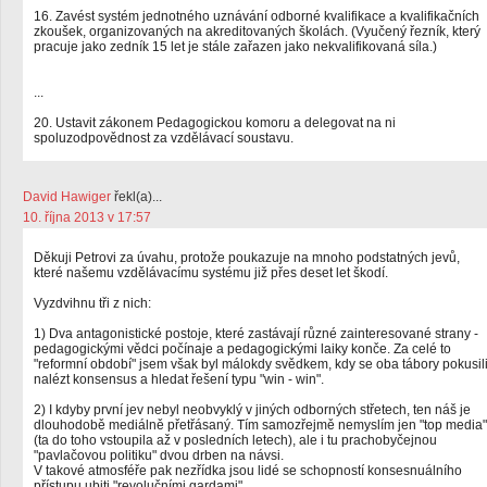
16. Zavést systém jednotného uznávání odborné kvalifikace a kvalifikačních
zkoušek, organizovaných na akreditovaných školách. (Vyučený řezník, který
pracuje jako zedník 15 let je stále zařazen jako nekvalifikovaná síla.)
...
20. Ustavit zákonem Pedagogickou komoru a delegovat na ni
spoluzodpovědnost za vzdělávací soustavu.
David Hawiger
řekl(a)...
10. října 2013 v 17:57
Děkuji Petrovi za úvahu, protože poukazuje na mnoho podstatných jevů,
které našemu vzdělávacímu systému již přes deset let škodí.
Vyzdvihnu tři z nich:
1) Dva antagonistické postoje, které zastávají různé zainteresované strany -
pedagogickými vědci počínaje a pedagogickými laiky konče. Za celé to
"reformní období" jsem však byl málokdy svědkem, kdy se oba tábory pokusil
nalézt konsensus a hledat řešení typu "win - win".
2) I kdyby první jev nebyl neobvyklý v jiných odborných střetech, ten náš je
dlouhodobě mediálně přetřásaný. Tím samozřejmě nemyslím jen "top media"
(ta do toho vstoupila až v posledních letech), ale i tu prachobyčejnou
"pavlačovou politiku" dvou drben na návsi.
V takové atmosféře pak nezřídka jsou lidé se schopností konsesnuálního
přístupu ubiti "revolučními gardami".