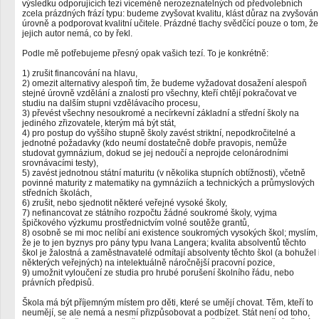
výsledku odporujících tezí víceméně nerozeznatelných od předvolebních
zcela prázdných frází typu: budeme zvyšovat kvalitu, klást důraz na zvyšován
úrovně a podporovat kvalitní učitele. Prázdné tlachy svědčící pouze o tom, že
jejich autor nemá, co by řekl.
Podle mě potřebujeme přesný opak vašich tezí. To je konkrétně:
1) zrušit financování na hlavu,
2) omezit alternativy alespoň tím, že budeme vyžadovat dosažení alespoň
stejné úrovně vzdělání a znalostí pro všechny, kteří chtějí pokračovat ve
studiu na dalším stupni vzdělávacího procesu,
3) převést všechny nesoukromé a necírkevní základní a střední školy na
jediného zřizovatele, kterým má být stát,
4) pro postup do vyššího stupně školy zavést striktní, nepodkročitelné a
jednotné požadavky (kdo neumí dostatečně dobře pravopis, nemůže
studovat gymnázium, dokud se jej nedoučí a neprojde celonárodními
srovnávacími testy),
5) zavést jednotnou státní maturitu (v několika stupních obtížnosti), včetně
povinné maturity z matematiky na gymnáziích a technických a průmyslových
středních školách,
6) zrušit, nebo sjednotit některé veřejné vysoké školy,
7) nefinancovat ze státního rozpočtu žádné soukromé školy, vyjma
špičkového výzkumu prostřednictvím volné soutěže grantů,
8) osobně se mi moc nelíbí ani existence soukromých vysokých škol; myslím,
že je to jen byznys pro pány typu Ivana Langera; kvalita absolventů těchto
škol je žalostná a zaměstnavatelé odmítají absolventy těchto škol (a bohužel 
některých veřejných) na intelektuálně náročnější pracovní pozice,
9) umožnit vyloučení ze studia pro hrubé porušení školního řádu, nebo
právních předpisů.
Škola má být příjemným místem pro děti, které se umějí chovat. Těm, kteří to
neumějí, se ale nemá a nesmí přizpůsobovat a podbízet. Stát není od toho,