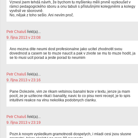
Vznesl jsem tehdá návrh, že bychom tu myšlenku měli prvně vyzkoušet v
rámci pedagogického sboru a onu tabuli s příslušnými kolegyněmi a kolegy
vyvěsit ve sborovně.
No, nějak z toho sešlo. Ani nevím proč.
Petr Chaluš
řekl(a)...
9. října 2013 v 23:08
Ano mozna dite neumi dost profesionalne jako ucitel zhodnotit svou
dovednost a casem se to muze naucit a pak v zivote se mu to muze hodit, ja
se to musi ucit porad a jeste porad to neumim
Petr Chaluš
řekl(a)...
9. října 2013 v 23:16
Pane Dolezele, vim ze rikam vetsinou banalni teze v textu, jenze ja mam
pocit, ze je uzitecne rikat i banality, navic to co pisu neni recept, je to spis
intuitivni reakce na vlnu nekolika podobnych clanku.
Petr Chaluš
řekl(a)...
9. října 2013 v 23:19
Pozn.k novym vysledkum gramotnosti dospelych, i mladi cesi jsou slusne