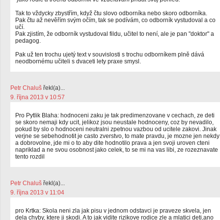
Tak to vždycky zbystřím, když čtu slovo odborníka nebo skoro odborníka.
Pak čtu až nevěřím svým očím, tak se podívám, co odborník vystudoval a co
učí.
Pak zjistím, že odborník vystudoval fildu, učitel to není, ale je pan "doktor" a
pedagog.
Pak už ten trochu ujetý text v souvislosti s trochu odborníkem plně dává
neodbornému učiteli s dvaceti lety praxe smysl.
Petr Chaluš
řekl(a)...
9. října 2013 v 10:57
Pro Pytlik Blaha: hodnoceni zaku je tak predimenzovane v cechach, ze deti
se skoro nemaji kdy ucit, jelikoz jsou neustale hodnoceny, coz by nevadilo,
pokud by slo o hodnoceni neutralni zpetnou vazbou od ucitele zakovi. Jinak
verjne se sebehodnotit je casto zverstvo, to mate pravdu, je mozne jen nekdy
a dobrovolne, jde mi o to aby dite hodnotilo prava a jen svoji uroven cteni
napriklad a ne svou osobnost jako celek, to se mi na vas libi, ze rozeznavate
tento rozdil
Petr Chaluš
řekl(a)...
9. října 2013 v 11:04
pro Krtka: Skola neni zla jak pisu v jednom odstavci je praveze skvela, jen
dela chyby, ktere ji skodi. A to jak vidite rizikove rodice zle a mlatici deti,ano