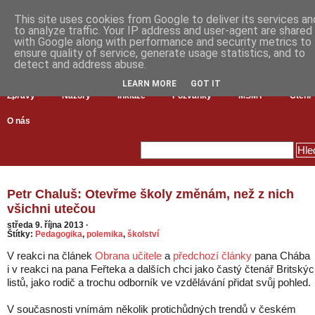
This site uses cookies from Google to deliver its services an
to analyze traffic. Your IP address and user-agent are shared
with Google along with performance and security metrics to
ensure quality of service, generate usage statistics, and to
detect and address abuse.
LEARN MORE
GOT IT
Zprávy
Názory
Inkluze
Pozvánky
MŠMT
Čtení
O nás
Petr Chaluš: Otevřme školy změnám, než z nich
všichni utečou
středa 9. října 2013
·
Štítky:
Pedagogika
,
polemika
,
školství
V reakci na článek
Obrana učitele
a
předchozí články
pana Chába
i v reakci na pana Feřteka a dalších chci jako častý čtenář Britský
listů, jako rodič a trochu odborník ve vzdělávání přidat svůj pohled.
V současnosti vnímám několik protichůdných trendů v českém