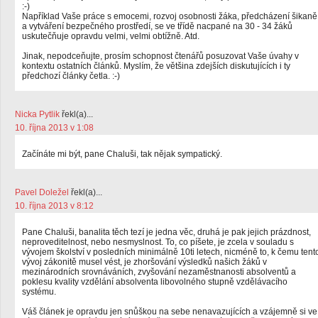
:-)
Například Vaše práce s emocemi, rozvoj osobnosti žáka, předcházení šikaně
a vytváření bezpečného prostředí, se ve třídě nacpané na 30 - 34 žáků
uskutečňuje opravdu velmi, velmi obtížně. Atd.
Jinak, nepodceňujte, prosím schopnost čtenářů posuzovat Vaše úvahy v
kontextu ostatních článků. Myslím, že většina zdejších diskutujících i ty
předchozí články četla. :-)
Nicka Pytlik
řekl(a)...
10. října 2013 v 1:08
Začínáte mi být, pane Chaluši, tak nějak sympatický.
Pavel Doležel
řekl(a)...
10. října 2013 v 8:12
Pane Chaluši, banalita těch tezí je jedna věc, druhá je pak jejich prázdnost,
neproveditelnost, nebo nesmyslnost. To, co píšete, je zcela v souladu s
vývojem školství v posledních minimálně 10ti letech, nicméně to, k čemu tent
vývoj zákonitě musel vést, je zhoršování výsledků našich žáků v
mezinárodních srovnáváních, zvyšování nezaměstnanosti absolventů a
poklesu kvality vzdělání absolventa libovolného stupně vzdělávacího
systému.
Váš článek je opravdu jen snůškou na sebe nenavazujících a vzájemně si ve