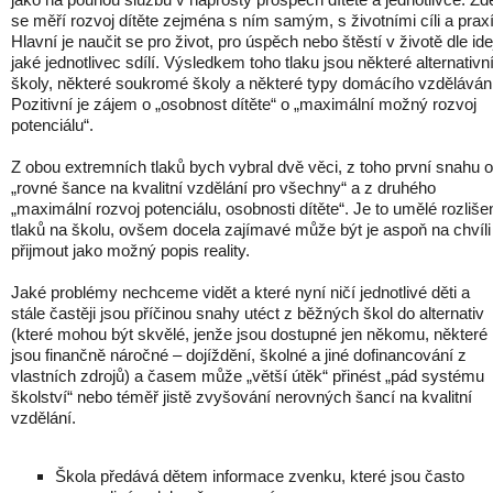
se měří rozvoj dítěte zejména s ním samým, s životními cíli a praxí
Hlavní je naučit se pro život, pro úspěch nebo štěstí v životě dle ide
jaké jednotlivec sdílí. Výsledkem toho tlaku jsou některé alternativn
školy, některé soukromé školy a některé typy domácího vzděláván
Pozitivní je zájem o „osobnost dítěte“ o „maximální možný rozvoj
potenciálu“.
Z obou extremních tlaků bych vybral dvě věci, z toho první snahu o
„rovné šance na kvalitní vzdělání pro všechny“ a z druhého
„maximální rozvoj potenciálu, osobnosti dítěte“. Je to umělé rozliše
tlaků na školu, ovšem docela zajímavé může být je aspoň na chvíli
přijmout jako možný popis reality.
Jaké problémy nechceme vidět a které nyní ničí jednotlivé děti a
stále častěji jsou příčinou snahy utéct z běžných škol do alternativ
(které mohou být skvělé, jenže jsou dostupné jen někomu, některé
jsou finančně náročné – dojíždění, školné a jiné dofinancování z
vlastních zdrojů) a časem může „větší útěk“ přinést „pád systému
školství“ nebo téměř jistě zvyšování nerovných šancí na kvalitní
vzdělání.
Škola předává dětem informace zvenku, které jsou často