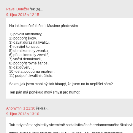
Pavel Doležel
řekl(a)...
9. října 2013 v 12:15
No tak konečně řešení. Musíme především:
1) povolit alternativy,
2) podpořit školy,
3) dávat důraz na kvalitu,
4) rozvíjet koncept,
5) ubrat kontroly zvenku,
6) přidat kontroly zevnitř,
7) vnést demokracii,
8) podpořit rovné šance,
9) dát důvěru,
10) dělat podpůrná opatření,
11) podpořit kvalitní učitele.
Sakra, jak jsem mohl být tak hloupý, že jsem na to nepřišel sám?
Ten pán má poněkud mdlý smysl pro humor.
Anonymni z 21:30
řekl(a)...
9. října 2013 v 13:10
Tak tady máme výsledky víceméně socialistického/nereformovaného školství: