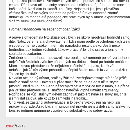
To je pěkná představa. Potřeboval bych ovšem přiblížit, co se míní tou novou
cestou. Představa učitele coby prospektora snícího o bájné bonanze mne
trošku děsí. Nezřídka to skončí u hlušiny. Nejsem si jist, jestli převážná
většina škol má ve svých sborech na potřebné úrovni odborně zdatné
didaktiky. Po mnohaleté pedagogické praxi bych byl v obasti experimentován
s dětmi velmi, ale velmi obezřetný.
Proměnit hodnocení na sebehodnocení žáků.
A právě s ohledem na tyto zkušenosti bych se skoro neodvážil hodnotit samo
dítě. Natož veřejně a archivovatelně. I když mám podle psychologických test
o sobě poměrně vysoké mínění, do pánaboha ještě daleko. Jestli něco
hodnotím, pak jedině výsledek žákovy práce. A to ještě právě a jen, je-li v
souladu se zadáním.
Zmíněné sebehodnocení považuji, což opakuji už neméně po sté, za jedno z
největších školních zvěrstev páchaných na dětech. Hned po hnědé omáčce.
Mám takovou představou, že nějakému učitelskému paku, které vůbec
netušilo, jak žákův výkon posoudit, našeptal školní rarach tu zvrhlou otázku:
Tak co by sis dal?
Nevidím ale jediný důvod, proč by žák měl zveřejňovat svoje mínění a ještě
navíc o sobě sama. Dovedu si představit, že se najde dost učitelských
pitomců, kteří mu budou jeho názor vyvracet a z pozice byť o málo, ale přece
jen většího přehledu se jej snažit dostatečně vtipně umlátit argumenty.
Popřípadě se vůči slušným dětem zachovat jako ercsvině se slovy, no, chtěl
jsem ti dát za dva, ale když to sám vidíš na trojku...
Chci věřit, že zastánci autoevaluace si to pěkně vyzkoušejí na nejbližší
pracovní poradě. A rád bych jim připomněl pravdu ještě z dob samurajských 
tom, že jedinou upřímmně vyjádřenou sebekritikou je sebevražda.
krtek
řekl(a)...