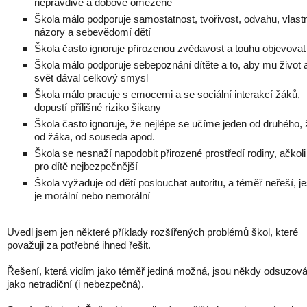
nepravdivé a dobově omezené
Škola málo podporuje samostatnost, tvořivost, odvahu, vlast
názory a sebevědomí dětí
Škola často ignoruje přirozenou zvědavost a touhu objevovat
Škola málo podporuje sebepoznání dítěte a to, aby mu život 
svět dával celkový smysl
Škola málo pracuje s emocemi a se sociální interakcí žáků,
dopustí přílišné riziko šikany
Škola často ignoruje, že nejlépe se učíme jeden od druhého,
od žáka, od souseda apod.
Škola se nesnaží napodobit přirozené prostředí rodiny, ačkoli
pro dítě nejbezpečnější
Škola vyžaduje od dětí poslouchat autoritu, a téměř neřeší, jes
je morální nebo nemorální
Uvedl jsem jen některé příklady rozšířených problémů škol, které
považuji za potřebné ihned řešit.
Řešení, která vidím jako téměř jediná možná, jsou někdy odsuzov
jako netradiční (i nebezpečná).