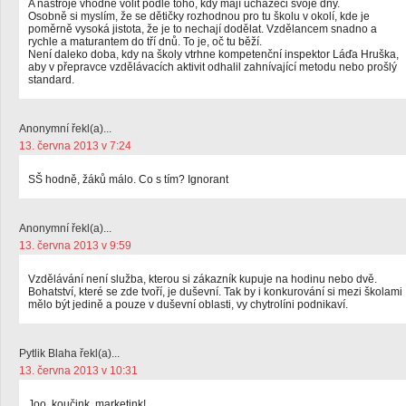
A nástroje vhodně volit podle toho, kdy mají uchazeči svoje dny.
Osobně si myslím, že se dětičky rozhodnou pro tu školu v okolí, kde je
poměrně vysoká jistota, že je to nechají dodělat. Vzdělancem snadno a
rychle a maturantem do tří dnů. To je, oč tu běží.
Není daleko doba, kdy na školy vtrhne kompetenční inspektor Láďa Hruška,
aby v přepravce vzdělávacích aktivit odhalil zahnívající metodu nebo prošlý
standard.
Anonymní řekl(a)...
13. června 2013 v 7:24
SŠ hodně, žáků málo. Co s tím? Ignorant
Anonymní řekl(a)...
13. června 2013 v 9:59
Vzdělávání není služba, kterou si zákazník kupuje na hodinu nebo dvě.
Bohatství, které se zde tvoří, je duševní. Tak by i konkurování si mezi školami
mělo být jedině a pouze v duševní oblasti, vy chytrolíni podnikaví.
Pytlik Blaha řekl(a)...
13. června 2013 v 10:31
Joo, koučink, marketink!