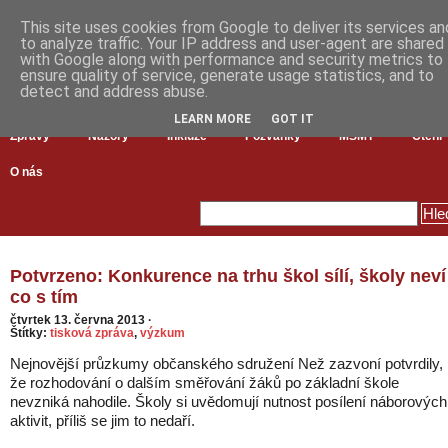
This site uses cookies from Google to deliver its services an
to analyze traffic. Your IP address and user-agent are shared
with Google along with performance and security metrics to
ensure quality of service, generate usage statistics, and to
detect and address abuse.
LEARN MORE
GOT IT
Zprávy
Názory
Inkluze
Pozvánky
MŠMT
Čtení
O nás
Potvrzeno: Konkurence na trhu škol sílí, školy neví
co s tím
čtvrtek 13. června 2013
·
Štítky:
tisková zpráva
,
výzkum
Nejnovější průzkumy občanského sdružení Než zazvoní potvrdily,
že rozhodování o dalším směřování žáků po základní škole
nevzniká nahodile. Školy si uvědomují nutnost posílení náborových
aktivit, příliš se jim to nedaří.