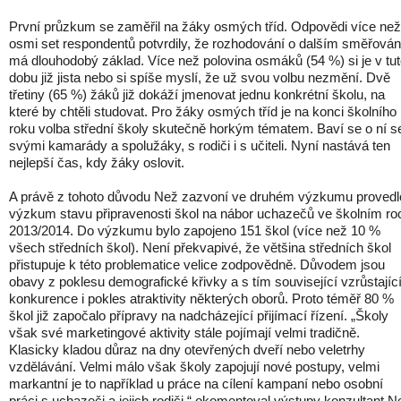
První průzkum se zaměřil na žáky osmých tříd. Odpovědi více než
osmi set respondentů potvrdily, že rozhodování o dalším směřován
má dlouhodobý základ. Více než polovina osmáků (54 %) si je v tu
dobu již jista nebo si spíše myslí, že už svou volbu nezmění. Dvě
třetiny (65 %) žáků již dokáží jmenovat jednu konkrétní školu, na
které by chtěli studovat. Pro žáky osmých tříd je na konci školního
roku volba střední školy skutečně horkým tématem. Baví se o ní s
svými kamarády a spolužáky, s rodiči i s učiteli. Nyní nastává ten
nejlepší čas, kdy žáky oslovit.
A právě z tohoto důvodu Než zazvoní ve druhém výzkumu provedl
výzkum stavu připravenosti škol na nábor uchazečů ve školním ro
2013/2014. Do výzkumu bylo zapojeno 151 škol (více než 10 %
všech středních škol). Není překvapivé, že většina středních škol
přistupuje k této problematice velice zodpovědně. Důvodem jsou
obavy z poklesu demografické křivky a s tím související vzrůstajíc
konkurence i pokles atraktivity některých oborů. Proto téměř 80 %
škol již započalo přípravy na nadcházející přijímací řízení. „Školy
však své marketingové aktivity stále pojímají velmi tradičně.
Klasicky kladou důraz na dny otevřených dveří nebo veletrhy
vzdělávání. Velmi málo však školy zapojují nové postupy, velmi
markantní je to například u práce na cílení kampaní nebo osobní
práci s uchazeči a jejich rodiči,“ okomentoval výstupy konzultant N