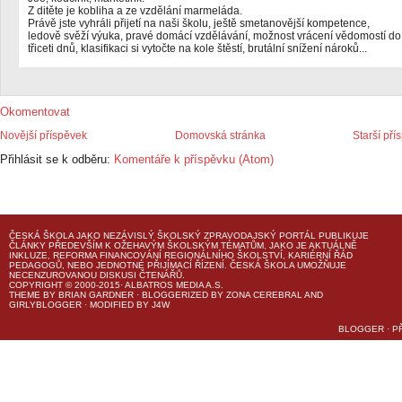
Z ditěte je kobliha a ze vzdělání marmeláda.
Právě jste vyhráli přijetí na naši školu, ještě smetanovější kompetence,
ledově svěží výuka, pravé domácí vzdělávání, možnost vrácení vědomostí do
třiceti dnů, klasifikaci si vytočte na kole štěstí, brutální snížení nároků...
Okomentovat
Novější příspěvek
Domovská stránka
Starší pří
Přihlásit se k odběru:
Komentáře k příspěvku (Atom)
ČESKÁ ŠKOLA
JAKO NEZÁVISLÝ ŠKOLSKÝ ZPRAVODAJSKÝ PORTÁL PUBLIKUJE
ČLÁNKY PŘEDEVŠÍM K OŽEHAVÝM ŠKOLSKÝM TÉMATŮM, JAKO JE AKTUÁLNĚ
INKLUZE, REFORMA FINANCOVÁNÍ REGIONÁLNÍHO ŠKOLSTVÍ, KARIÉRNÍ ŘÁD
PEDAGOGŮ, NEBO JEDNOTNÉ PŘIJÍMACÍ ŘÍZENÍ.
ČESKÁ ŠKOLA
UMOŽŇUJE
NECENZUROVANOU DISKUSI ČTENÁŘŮ.
COPYRIGHT © 2000-2015· ALBATROS MEDIA A.S.
THEME
BY
BRIAN GARDNER
· BLOGGERIZED BY
ZONA CEREBRAL
AND
GIRLYBLOGGER
· MODIFIED BY
J4W
BLOGGER
·
P