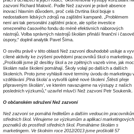
zazvoní Richard Malovič. Podle Než zazvoní je právě absence
inovací hlavním důvodem, proč celá čtvrtina škol bojuje s
nedostatkem lidských zdrojů na zajištění kampaně. „Problémem
není ani tak personální zajištění práce, ale spíše investice
omezeného časového fondu do méně efektivních náborových
nástrojů. Volba správných nástrojů školám přináší finanční i časov
úspory,“ doplnil analytik Pavel Šíma.
O osvětu právě v této oblasti Než zazvoní dlouhodobě usiluje a vyví
cílené aktivity ke zvýšení povědomí pracovníků škol o marketingu.
„Proškolili jsme již desítky škol a ze zpětných vazeb víme, jak moc
školám naše školení pomáhají. Školy volají po dalších a dalších
školeních. Proto jsme vyhlásili nové termíny úvodu do marketingu 
vzdělávání ‚Plná škola’ a vytvořili úplně nové školení ‚Štěstí přeje
připraveným školám‘, ve kterém navazujeme na výstupy z našich
posledních výzkumů,“ uzavřel mluvčí Než zazvoní Petr Soukeník.
O občanském sdružení Než zazvoní
Než zazvoní se pomáhá ředitelům a dalším vedoucím pracovníků
středních škol. Věnujeme se výzkumům a aplikaci marketingových
poznatků do prostředí středních škol. Pomáháme školám s
marketingem. Ve školním roce 2012/2013 jsme proškolili 57