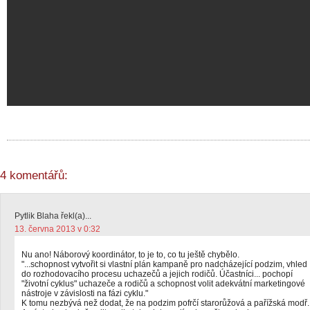
4 komentářů:
Pytlik Blaha řekl(a)...
13. června 2013 v 0:32
Nu ano! Náborový koordinátor, to je to, co tu ještě chybělo.
"...schopnost vytvořit si vlastní plán kampaně pro nadcházející podzim, vhled
do rozhodovacího procesu uchazečů a jejich rodičů. Účastníci... pochopí
"životní cyklus" uchazeče a rodičů a schopnost volit adekvátní marketingové
nástroje v závislosti na fázi cyklu."
K tomu nezbývá než dodat, že na podzim pofrčí starorůžová a pařížská modř.