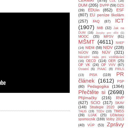
CERMAT
(578)
CLIL
(18)
DUM
(205)
DVPP
(59)
DZS
EDUin
(852)
ESF
(39)
(807)
EU peníze školám
ICT
(257)
FAQ
(87)
(1907)
IWB
(32)
Jak na
DUM
(16)
Jazyky pro děti
(1)
MOOC
(35)
MPSV
(61)
MŠMT
(4611)
NAEP
NIDV
(228)
NIDM
(58)
(14)
NÚV
(321)
NÚOV
(55)
Národní rada pro vzdělávání
OECD
(114)
OER
(25)
(16)
OP VK
(24)
OP VVV
(67)
Ostatní
(6)
PIAAC
(8)
PIRLS
PR
PISA
(119)
(13)
článek
(1612)
PSP
Pedagogika
(1364)
(80)
Přečtěte si
(2698)
Přijímačky
(216)
RVP
(627)
SCIO
(317)
SKAV
(148)
Strategie 2020
(46)
TIMSS
TALIS
(19)
TEDx
(10)
(39)
UJAK
(25)
Učitelský
spomocník
(169)
Volby 2013
Zprávy
(40)
VÚP
(53)