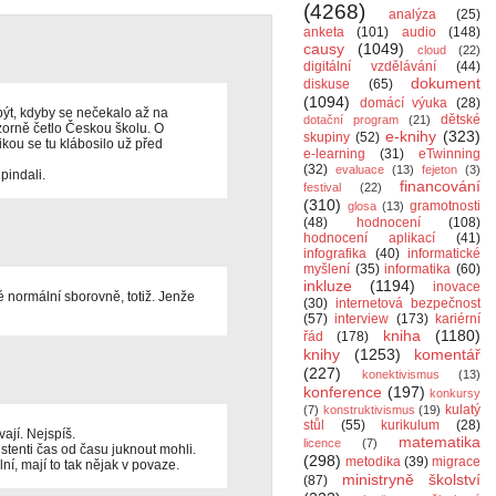
(4268)
analýza
(25)
anketa
(101)
audio
(148)
causy
(1049)
cloud
(22)
digitální vzdělávání
(44)
dokument
diskuse
(65)
(1094)
domácí výuka
(28)
být, kdyby se nečekalo až na
dětské
dotační program
(21)
zorně četlo Českou školu. O
e-knihy
(323)
skupiny
(52)
ou se tu klábosilo už před
e-learning
(31)
eTwinning
(32)
evaluace
(13)
fejeton
(3)
 pindali.
financování
festival
(22)
(310)
gramotnosti
glosa
(13)
(48)
hodnocení
(108)
hodnocení aplikací
(41)
infografika
(40)
informatické
myšlení
(35)
informatika
(60)
inkluze
(1194)
inovace
 normální sborovně, totiž. Jenže
(30)
internetová bezpečnost
(57)
interview
(173)
kariérní
kniha
(1180)
řád
(178)
knihy
(1253)
komentář
(227)
konektivismus
(13)
konference
(197)
konkursy
kulatý
(7)
konstruktivismus
(19)
stůl
(55)
kurikulum
(28)
ají. Nejspíš.
matematika
licence
(7)
stenti čas od času juknout mohli.
(298)
metodika
(39)
migrace
lní, mají to tak nějak v povaze.
ministryně školství
(87)