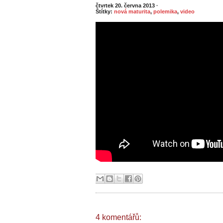
čtvrtek 20. června 2013
·
Štítky:
nová maturita
,
polemika
,
video
4 komentářů: