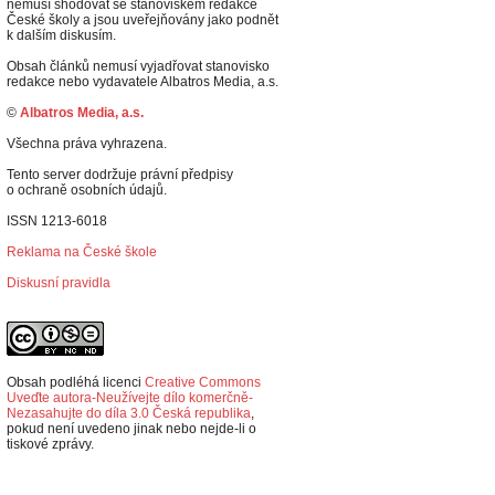
nemusí shodovat se stanoviskem redakce
České školy a jsou uveřejňovány jako podnět
k dalším diskusím.
Obsah článků nemusí vyjadřovat stanovisko
redakce nebo vydavatele Albatros Media, a.s.
©
Albatros Media, a.s.
Všechna práva vyhrazena.
Tento server dodržuje právní předpisy
o ochraně osobních údajů.
ISSN 1213-6018
Reklama na České škole
Diskusní pravidla
Obsah podléhá licenci
Creative Commons
Uveďte autora-Neužívejte dílo komerčně-
Nezasahujte do díla 3.0 Česká republika
,
p
okud není uvedeno jinak nebo nejde-li o
tiskové zprávy.