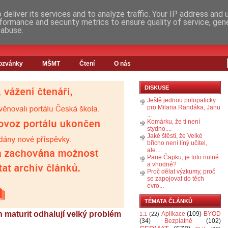
deliver its services and to analyze traffic. Your IP address and
formance and security metrics to ensure quality of service, ge
 abuse.
ozvánky
MŠMT
Čtení
O nás
DISKUSE
Ještě jednou polopaticky
pro Milana Randáka, Janu
...
Komárku, že ti není
stydno....
Jaké štěstí, že Velké
břicho není líný učitel,
ale...
Pane Čapku, je toto nutné
a vhodné?
Proč dělat výzkumy, proč
se zapojovat do těch
evro...
TÉMATA ČLÁNKŮ
 maturit odhalují velký problém
Aplikace
(109)
BYOD
1:1
(22)
(34)
Bezplatně
(102)