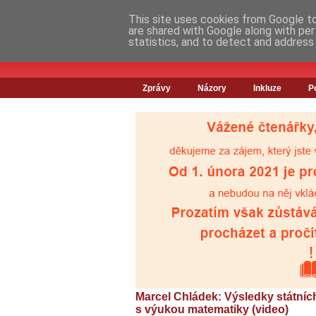
This site uses cookies from Google to 
are shared with Google along with per
statistics, and to detect and address
Zprávy
Názory
Inkluze
P
Marcel Chládek: Výsledky státních
s výukou matematiky (video)