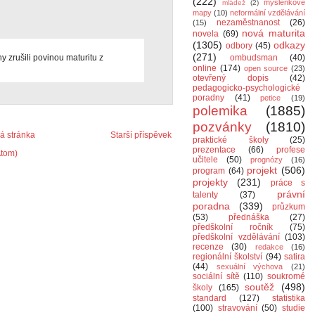
(222)
myšlenkové
mládež
(2)
mapy
(10)
neformální vzdělávání
nezaměstnanost
(26)
(15)
nová maturita
novela
(69)
(1305)
odkazy
odbory
(45)
(271)
y zrušili povinou maturitu z
ombudsman
(40)
online
(174)
open source
(23)
otevřený dopis
(42)
pedagogicko-psychologické
poradny
(41)
petice
(19)
polemika
(1885)
pozvánky
(1810)
 stránka
Starší příspěvek
praktické školy
(25)
prezentace
(66)
profese
Atom)
učitele
(50)
prognózy
(16)
projekt
(506)
program
(64)
projekty
(231)
práce s
právní
talenty
(37)
poradna
(339)
průzkum
(53)
přednáška
(27)
předškolní ročník
(75)
předškolní vzdělávání
(103)
recenze
(30)
redakce
(16)
regionální školství
(94)
satira
(44)
sexuální výchova
(21)
sociální sítě
(110)
soukromé
soutěž
(498)
školy
(165)
standard
(127)
statistika
(100)
stravování
(50)
studie