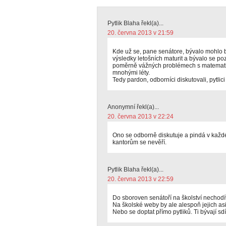
Pytlik Blaha řekl(a)...
20. června 2013 v 21:59
Kde už se, pane senátore, bývalo mohlo 
výsledky letošních maturit a bývalo se po
poměrně vážných problémech s matematik
mnohými léty.
Tedy pardon, odborníci diskutovali, pytlici
Anonymní řekl(a)...
20. června 2013 v 22:24
Ono se odborně diskutuje a pindá v každé
kantorům se nevěří.
Pytlik Blaha řekl(a)...
20. června 2013 v 22:59
Do sboroven senátoří na školství nechodív
Na školské weby by ale alespoň jejich asi
Nebo se doptat přímo pytliků. Ti bývají sdí