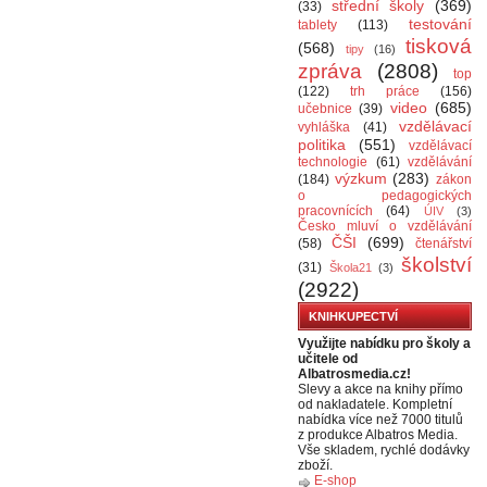
střední školy
(369)
(33)
testování
tablety
(113)
tisková
(568)
tipy
(16)
zpráva
(2808)
top
(122)
trh práce
(156)
video
(685)
učebnice
(39)
vzdělávací
vyhláška
(41)
politika
(551)
vzdělávací
technologie
(61)
vzdělávání
výzkum
(283)
(184)
zákon
o pedagogických
pracovnících
(64)
ÚIV
(3)
Česko mluví o vzdělávání
ČŠI
(699)
(58)
čtenářství
školství
(31)
Škola21
(3)
(2922)
KNIHKUPECTVÍ
Využijte nabídku pro školy a
učitele od
Albatrosmedia.cz!
Slevy a akce na knihy přímo
od nakladatele. Kompletní
nabídka více než 7000 titulů
z produkce Albatros Media.
Vše skladem, rychlé dodávky
zboží.
E-shop