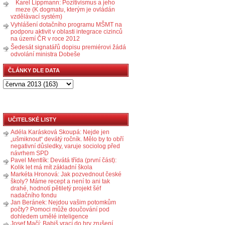
Karel Lippmann: Pozitivismus a jeho
meze (K dogmatu, kterým je ovládán
vzdělávací systém)
Vyhlášení dotačního programu MŠMT na
podporu aktivit v oblasti integrace cizinců
na území ČR v roce 2012
Šedesát signatářů dopisu premiérovi žádá
odvolání ministra Dobeše
ČLÁNKY DLE DATA
UČITELSKÉ LISTY
Adéla Karásková Skoupá: Nejde jen
„ušmiknout“ devátý ročník. Mělo by to obří
negativní důsledky, varuje sociolog před
návrhem SPD
Pavel Mentlík: Devátá třída (první část):
Kolik let má mít základní škola
Markéta Hronová: Jak pozvednout české
školy? Máme recept a není to ani tak
drahé, hodnotí pětiletý projekt šéf
nadačního fondu
Jan Beránek: Nejdou vašim potomkům
počty? Pomoci může doučování pod
dohledem umělé inteligence
Josef Mačí: Babiš vrací do hry zrušení