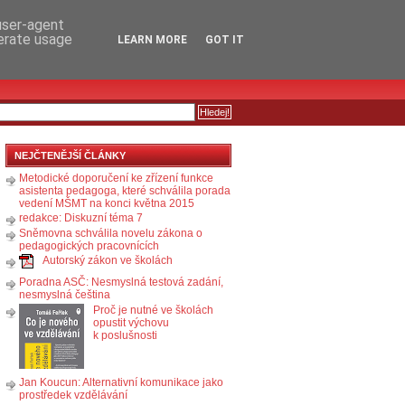
RSS
KOMENTÁŘE
 user-agent
nerate usage
LEARN MORE
GOT IT
NEJČTENĚJŠÍ ČLÁNKY
Metodické doporučení ke zřízení funkce
asistenta pedagoga, které schválila porada
vedení MŠMT na konci května 2015
redakce: Diskuzní téma 7
Sněmovna schválila novelu zákona o
pedagogických pracovnících
Autorský zákon ve školách
Poradna ASČ: Nesmyslná testová zadání,
nesmyslná čeština
Proč je nutné ve školách
opustit výchovu
k poslušnosti
Jan Koucun: Alternativní komunikace jako
prostředek vzdělávání