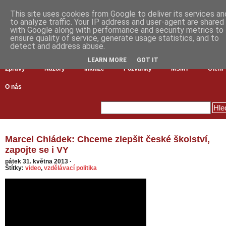
This site uses cookies from Google to deliver its services an
to analyze traffic. Your IP address and user-agent are shared
with Google along with performance and security metrics to
ensure quality of service, generate usage statistics, and to
detect and address abuse.
LEARN MORE
GOT IT
Zprávy
Názory
Inkluze
Pozvánky
MŠMT
Čtení
O nás
Marcel Chládek: Chceme zlepšit české školství,
zapojte se i VY
pátek 31. května 2013
·
Štítky:
video
,
vzdělávací politika