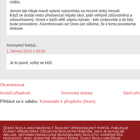
chtělo.
Jenom tak nějak maně vytane vzpomínka na hrozné doby minulé.
Když se dostal nebo předsevzal nějaký úkol, plán veřejně zdůvodněný a
odsouhlasený, ihned v další větě zápisu bývalo - kdo zodpovídá a do kdy
bude provedeno. A kontrolovalo se! Dnes jen slíbíme, že k tomu povedeme
diskuse.
Anonymní řekl(a)...
1. června 2013 v 20:50
Je to jasné, volby se blíží.
Okomentovat
Novější příspěvek
Domovská stránka
Starší pří
Přihlásit se k odběru:
Komentáře k příspěvku (Atom)
ČESKÁ ŠKOLA
JAKO NEZÁVISLÝ ŠKOLSKÝ ZPRAVODAJSKÝ PORTÁL PUBLIKUJE
ČLÁNKY PŘEDEVŠÍM K OŽEHAVÝM ŠKOLSKÝM TÉMATŮM, JAKO JE AKTUÁLNĚ
INKLUZE, REFORMA FINANCOVÁNÍ REGIONÁLNÍHO ŠKOLSTVÍ, KARIÉRNÍ ŘÁD
PEDAGOGŮ, NEBO JEDNOTNÉ PŘIJÍMACÍ ŘÍZENÍ.
ČESKÁ ŠKOLA
UMOŽŇUJE