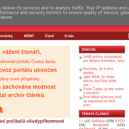
deliver its services and to analyze traffic. Your IP address and
formance and security metrics to ensure quality of service, ge
 abuse.
ozvánky
MŠMT
Čtení
O nás
DISKUSE
Ještě jednou polopaticky
pro Milana Randáka, Janu
...
Komárku, že ti není
stydno....
Jaké štěstí, že Velké
břicho není líný učitel,
ale...
Pane Čapku, je toto nutné
a vhodné?
Proč dělat výzkumy, proč
se zapojovat do těch
evro...
TÉMATA ČLÁNKŮ
ání počítačů všudypřítomnost
Aplikace
(109)
BYOD
1:1
(22)
(34)
Bezplatně
(102)