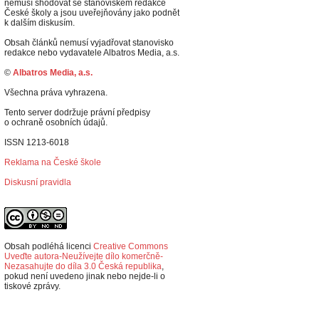
nemusí shodovat se stanoviskem redakce
České školy a jsou uveřejňovány jako podnět
k dalším diskusím.
Obsah článků nemusí vyjadřovat stanovisko
redakce nebo vydavatele Albatros Media, a.s.
©
Albatros Media, a.s.
Všechna práva vyhrazena.
Tento server dodržuje právní předpisy
o ochraně osobních údajů.
ISSN 1213-6018
Reklama na České škole
Diskusní pravidla
Obsah podléhá licenci
Creative Commons
Uveďte autora-Neužívejte dílo komerčně-
Nezasahujte do díla 3.0 Česká republika
,
p
okud není uvedeno jinak nebo nejde-li o
tiskové zprávy.