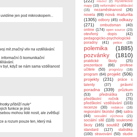
(222)
myšlenkové
mládež
(2)
mapy
(10)
neformální vzdělávání
nezaměstnanost
(26)
(15)
nová maturita
novela
(69)
 uvidíme jen pod mikroskopem...
(1305)
odkazy
odbory
(45)
(271)
ombudsman
(40)
online
(174)
open source
(23)
otevřený dopis
(42)
pedagogicko-psychologické
poradny
(41)
petice
(19)
polemika
(1885)
voj mít značný vliv na vzdělávání.
pozvánky
(1810)
 informační či komunikační
praktické školy
(25)
dělávání.
prezentace
(66)
profese
iv byl, když se nám sama vzdělanost
učitele
(50)
prognózy
(16)
projekt
(506)
program
(64)
projekty
(231)
práce s
právní
talenty
(37)
poradna
(339)
průzkum
(53)
přednáška
(27)
předškolní ročník
(75)
předškolní vzdělávání
(103)
notky přiblíží nule“
recenze
(30)
redakce
(16)
jich funkce je jiná
regionální školství
(94)
satira
 sebou mohou lidé nosit, ale zvětšují
(44)
sexuální výchova
(21)
sociální sítě
(110)
soukromé
nce a rozum pouze ten, který má
soutěž
(498)
školy
(165)
standard
(127)
statistika
(100)
stravování
(50)
studie