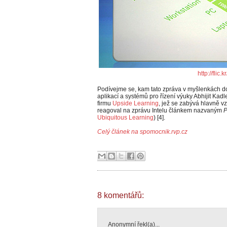
http://flic.
Podívejme se, kam tato zpráva v myšlenkách d
aplikací a systémů pro řízení výuky Abhijit Kadl
firmu
Upside Learning
, jež se zabývá hlavně 
reagoval na zprávu Intelu článkem nazvaným
P
Ubiquitous Learning
) [4].
Celý článek na spomocnik.rvp.cz
8 komentářů:
Anonymní řekl(a)...