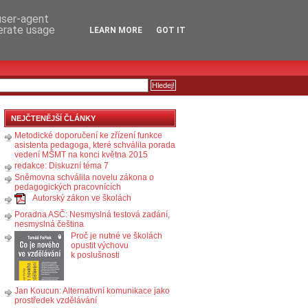
RSS
KOMENTÁŘE
 user-agent
nerate usage
LEARN MORE
GOT IT
NEJČTENĚJŠÍ ČLÁNKY
Metodické doporučení ke zřízení funkce
asistenta pedagoga, které schválila porada
vedení MŠMT na konci května 2015
redakce: Diskuzní téma 7
Sněmovna schválila novelu zákona o
pedagogických pracovnících
Autorský zákon ve školách
Poradna ASČ: Nesmyslná testová zadání,
nesmyslná čeština
Proč je nutné ve školách
opustit výchovu
k poslušnosti
Jan Koucun: Alternativní komunikace jako
prostředek vzdělávání