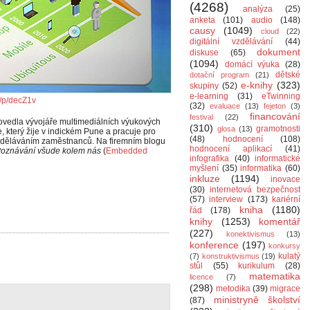
(4268)
analýza
(25)
anketa
(101)
audio
(148)
causy
(1049)
cloud
(22)
digitální vzdělávání
(44)
dokument
diskuse
(65)
(1094)
domácí výuka
(28)
dětské
dotační program
(21)
e-knihy
(323)
skupiny
(52)
e-learning
(31)
eTwinning
kr/p/decZ1v
(32)
evaluace
(13)
fejeton
(3)
financování
festival
(22)
ovedla vývojáře multimediálních výukových
(310)
gramotnosti
glosa
(13)
e, který žije v indickém Pune a pracuje pro
(48)
hodnocení
(108)
vzděláváním zaměstnanců. Na firemním blogu
hodnocení aplikací
(41)
oznávání všude kolem nás
(
Embedded
infografika
(40)
informatické
myšlení
(35)
informatika
(60)
inkluze
(1194)
inovace
(30)
internetová bezpečnost
(57)
interview
(173)
kariérní
kniha
(1180)
řád
(178)
knihy
(1253)
komentář
(227)
konektivismus
(13)
konference
(197)
konkursy
kulatý
(7)
konstruktivismus
(19)
stůl
(55)
kurikulum
(28)
matematika
licence
(7)
(298)
metodika
(39)
migrace
ministryně školství
(87)