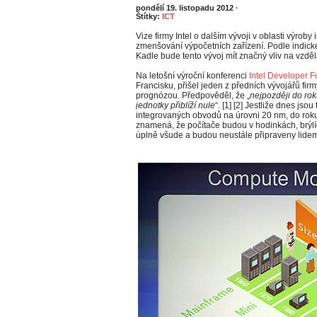
pondělí 19. listopadu 2012
·
Štítky:
ICT
Vize firmy Intel o dalším vývoji v oblasti výrob
zmenšování výpočetních zařízení. Podle indické
Kadle bude tento vývoj mít značný vliv na vzděl
Na letošní výroční konferenci
Intel Developer 
Francisku, přišel jeden z předních vývojářů fir
prognózou. Předpověděl, že „
nejpozději do rok
jednotky přiblíží nule
“. [1] [2] Jestliže dnes jsou
integrovaných obvodů na úrovni 20 nm, do roku
znamená, že počítače budou v hodinkách, brýl
úplně všude a budou neustále připraveny lide