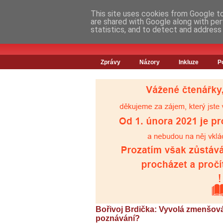
This site uses cookies from Google to 
are shared with Google along with per
statistics, and to detect and address
Zprávy
Názory
Inkluze
P
Bořivoj Brdička: Vyvolá zmenšov
poznávání?