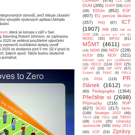
CERMAT
(578)
CLIL
(18)
DUM
(205)
DVPP
(59)
DZS
EDUin
(852)
ESF
(39)
y integrovaných obvodů, jenž slibuje zásadní
(807)
EU peníze školám
ho vývojáře výukových aplikací Abhijita
ICT
(257)
FAQ
(87)
ávání.
(1907)
IWB
(32)
Jak na
Forum
, která se konala v září v San
DUM
(16)
Jazyky pro děti
(1)
my, futurolog Robert Johnson, se zajímavou
MOOC
(35)
MPSV
(61)
u 2020 se velikost použitelné výpočetní
MŠMT
(4611)
 ty nejmenší rozlišitelné detaily uvnitř
NAEP
 2020 se dostanou pod 5 nm. [3] V praxi to
NIDV
(228)
NIDM
(58)
(14)
ích, šatech apod. Takže budou skutečně
NÚV
(321)
NÚOV
(55)
m pomáhat.
Národní rada pro vzdělávání
OECD
(114)
OER
(25)
(16)
OP VK
(24)
OP VVV
(67)
Ostatní
(6)
PIAAC
(8)
PIRLS
PR
PISA
(119)
(13)
článek
(1612)
PSP
Pedagogika
(1364)
(80)
Přečtěte si
(2698)
Přijímačky
(216)
RVP
(627)
SCIO
(317)
SKAV
(148)
Strategie 2020
(46)
TIMSS
TALIS
(19)
TEDx
(10)
(39)
UJAK
(25)
Učitelský
spomocník
(169)
Volby 2013
Zprávy
(40)
VÚP
(53)