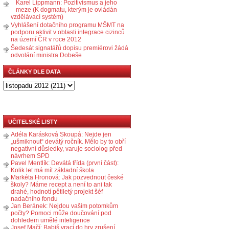
Karel Lippmann: Pozitivismus a jeho
meze (K dogmatu, kterým je ovládán
vzdělávací systém)
Vyhlášení dotačního programu MŠMT na
podporu aktivit v oblasti integrace cizinců
na území ČR v roce 2012
Šedesát signatářů dopisu premiérovi žádá
odvolání ministra Dobeše
ČLÁNKY DLE DATA
UČITELSKÉ LISTY
Adéla Karásková Skoupá: Nejde jen
„ušmiknout“ devátý ročník. Mělo by to obří
negativní důsledky, varuje sociolog před
návrhem SPD
Pavel Mentlík: Devátá třída (první část):
Kolik let má mít základní škola
Markéta Hronová: Jak pozvednout české
školy? Máme recept a není to ani tak
drahé, hodnotí pětiletý projekt šéf
nadačního fondu
Jan Beránek: Nejdou vašim potomkům
počty? Pomoci může doučování pod
dohledem umělé inteligence
Josef Mačí: Babiš vrací do hry zrušení