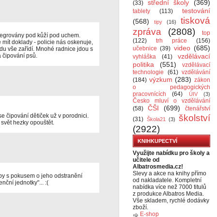
střední školy
(369)
(33)
testování
tablety
(113)
tisková
(568)
tipy
(16)
zpráva
(2808)
top
tegrovány pod kůží pod uchem.
(122)
trh práce
(156)
mít doklady - policie nás oskenuje,
video
(685)
učebnice
(39)
u vše zařídí. Mnohé radnice jdou s
 čipování psů.
vzdělávací
vyhláška
(41)
politika
(551)
vzdělávací
technologie
(61)
vzdělávání
výzkum
(283)
(184)
zákon
o pedagogických
pracovnících
(64)
ÚIV
(3)
Česko mluví o vzdělávání
ČŠI
(699)
(58)
čtenářství
e čipování dětiček už v porodnici.
školství
(31)
Škola21
(3)
 svět hezky opouštět.
(2922)
KNIHKUPECTVÍ
Využijte nabídku pro školy a
učitele od
Albatrosmedia.cz!
Slevy a akce na knihy přímo
 aby s pokusem o jeho odstranění
od nakladatele. Kompletní
nční jednotky"... :(
nabídka více než 7000 titulů
z produkce Albatros Media.
Vše skladem, rychlé dodávky
zboží.
E-shop