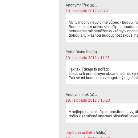
Anonymní řekl(a)...
19. listopadu 2012 v 8:49
My ty mobily neuvidíme vůbec - budou in
Bude to super univerzální čip - nebudeme 
nebudeme mít peněženky - rámy v obchod
dobou a tu krásnou budoucnost zkouší na
Pytlik Blaha řekl(a)...
19. listopadu 2012 v 11:25
Tak tak. Říkám to pořád:
zůstanu-li průměrným občanem čr, dožiji s
Pak se mi bude tento zmagořený digitální
Anonymní řekl(a)...
19. listopadu 2012 v 15:23
A nejlépe nastřelit čip doprostřed hlavy,
došlo k zaručené likvidaci příslušné "evide
obyčejná učitelka
řekl(a)...