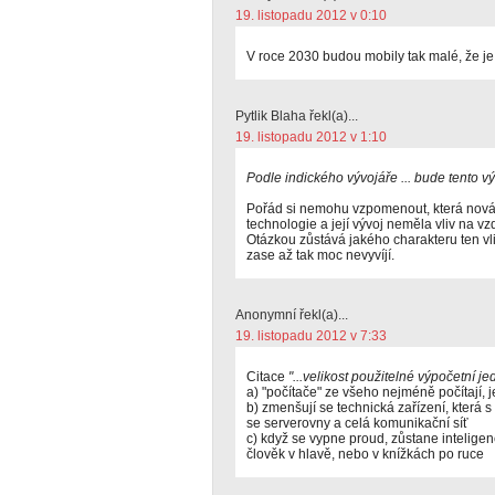
19. listopadu 2012 v 0:10
V roce 2030 budou mobily tak malé, že je
Pytlik Blaha řekl(a)...
19. listopadu 2012 v 1:10
Podle indického vývojáře ... bude tento vý
Pořád si nemohu vzpomenout, která nová
technologie a její vývoj neměla vliv na vz
Otázkou zůstává jakého charakteru ten vl
zase až tak moc nevyvíjí.
Anonymní řekl(a)...
19. listopadu 2012 v 7:33
Citace
"...velikost použitelné výpočetní jed
a) "počítače" ze všeho nejméně počítají, je
b) zmenšují se technická zařízení, která s
se serverovny a celá komunikační síť
c) když se vypne proud, zůstane intelige
člověk v hlavě, nebo v knížkách po ruce