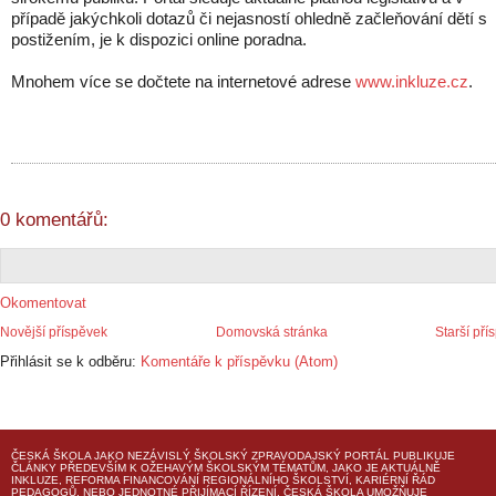
případě jakýchkoli dotazů či nejasností ohledně začleňování dětí s
postižením, je k dispozici online poradna.
Mnohem více se dočtete na internetové adrese
www.inkluze.cz
.
0 komentářů:
Okomentovat
Novější příspěvek
Domovská stránka
Starší pří
Přihlásit se k odběru:
Komentáře k příspěvku (Atom)
ČESKÁ ŠKOLA
JAKO NEZÁVISLÝ ŠKOLSKÝ ZPRAVODAJSKÝ PORTÁL PUBLIKUJE
ČLÁNKY PŘEDEVŠÍM K OŽEHAVÝM ŠKOLSKÝM TÉMATŮM, JAKO JE AKTUÁLNĚ
INKLUZE, REFORMA FINANCOVÁNÍ REGIONÁLNÍHO ŠKOLSTVÍ, KARIÉRNÍ ŘÁD
PEDAGOGŮ, NEBO JEDNOTNÉ PŘIJÍMACÍ ŘÍZENÍ.
ČESKÁ ŠKOLA
UMOŽŇUJE