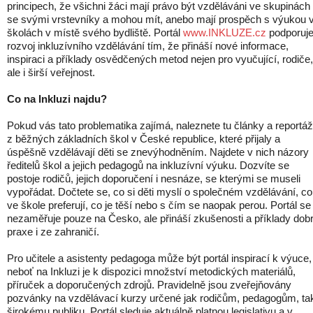
principech, že všichni žáci mají právo být vzděláváni ve skupinách
se svými vrstevníky a mohou mít, anebo mají prospěch s výukou 
školách v místě svého bydliště. Portál
www.INKLUZE.cz
podporuj
rozvoj inkluzívního vzdělávání tím, že přináší nové informace,
inspiraci a příklady osvědčených metod nejen pro vyučující, rodiče,
ale i širší veřejnost.
Co na Inkluzi najdu?
Pokud vás tato problematika zajímá, naleznete tu články a reportá
z běžných základních škol v České republice, které přijaly a
úspěšně vzdělávají děti se znevýhodněním. Najdete v nich názory
ředitelů škol a jejich pedagogů na inkluzívní výuku. Dozvíte se
postoje rodičů, jejich doporučení i nesnáze, se kterými se museli
vypořádat. Dočtete se, co si děti myslí o společném vzdělávání, co
ve škole preferují, co je těší nebo s čím se naopak perou. Portál se
nezaměřuje pouze na Česko, ale přináší zkušenosti a příklady dob
praxe i ze zahraničí.
Pro učitele a asistenty pedagoga může být portál inspirací k výuce,
neboť na Inkluzi je k dispozici množství metodických materiálů,
příruček a doporučených zdrojů. Pravidelně jsou zveřejňovány
pozvánky na vzdělávací kurzy určené jak rodičům, pedagogům, ta
širokému publiku. Portál sleduje aktuálně platnou legislativu a v