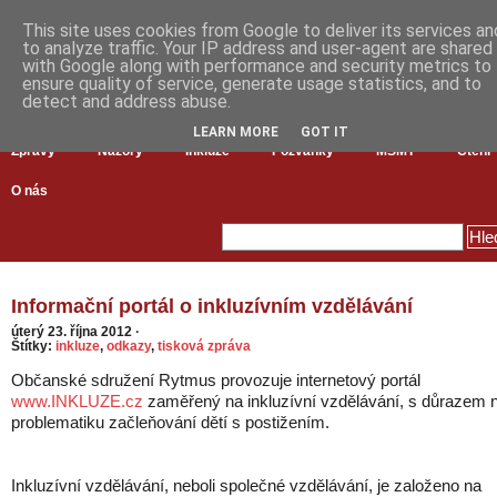
This site uses cookies from Google to deliver its services an
to analyze traffic. Your IP address and user-agent are shared
with Google along with performance and security metrics to
ensure quality of service, generate usage statistics, and to
detect and address abuse.
LEARN MORE
GOT IT
Zprávy
Názory
Inkluze
Pozvánky
MŠMT
Čtení
O nás
Informační portál o inkluzívním vzdělávání
úterý 23. října 2012
·
Štítky:
inkluze
,
odkazy
,
tisková zpráva
Občanské sdružení Rytmus provozuje internetový portál
www.INKLUZE.cz
zaměřený na inkluzívní vzdělávání, s důrazem 
problematiku začleňování dětí s postižením.
Inkluzívní vzdělávání, neboli společné vzdělávání, je založeno na