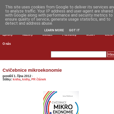
This site uses cookies from Google to deliver its services an
to analyze traffic. Your IP address and user-agent are shared
with Google along with performance and security metrics to
ensure quality of service, generate usage statistics, and to
detect and address abuse.
LEARN MORE
GOT IT
Zprávy
Názory
Inkluze
Pozvánky
MŠMT
Čtení
O nás
Cvičebnice mikroekonomie
pondělí 1. října 2012
·
Štítky:
kniha
,
knihy
,
PR článek