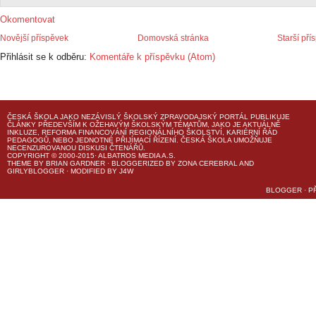
Okomentovat
Novější příspěvek
Domovská stránka
Starší pří
Přihlásit se k odběru:
Komentáře k příspěvku (Atom)
ČESKÁ ŠKOLA
JAKO NEZÁVISLÝ ŠKOLSKÝ ZPRAVODAJSKÝ PORTÁL PUBLIKUJE
ČLÁNKY PŘEDEVŠÍM K OŽEHAVÝM ŠKOLSKÝM TÉMATŮM, JAKO JE AKTUÁLNĚ
INKLUZE, REFORMA FINANCOVÁNÍ REGIONÁLNÍHO ŠKOLSTVÍ, KARIÉRNÍ ŘÁD
PEDAGOGŮ, NEBO JEDNOTNÉ PŘIJÍMACÍ ŘÍZENÍ.
ČESKÁ ŠKOLA
UMOŽŇUJE
NECENZUROVANOU DISKUSI ČTENÁŘŮ.
COPYRIGHT © 2000-2015· ALBATROS MEDIA A.S.
THEME
BY
BRIAN GARDNER
· BLOGGERIZED BY
ZONA CEREBRAL
AND
GIRLYBLOGGER
· MODIFIED BY
J4W
BLOGGER
·
P