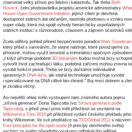
znamenat velký přínos pro lidstvo i katastrofu. Tak třeba
Beth
Noveck
, čelní představitelka projektu americké administrativy
Whit
House Open Government Initiative
, jejímž cílem je otevřená
dostupnost státních dat občanům, nastínila představu o vzniku nov
super vlády, která má spojit výhody hierarchicky uspořádaných
státních institucí s různorodostí, chaosem a zájmem účastníků sítě
Zcela odlišný pohled přinesl bezpečnostní poradce
Marc Goodman
který přišel s varováním, že stejné nástroje, které považujeme za
přínosné, mohou využít teroristé a kriminálníci opačným způsobem
„I když přístroje podobné
3D tiskárnám
budou možná brzy schopn
vytvořit život zachraňující látku, podobná zařízení mohou zrovna t
vyrobit funkční pistoli. Třeba se brzy dočkáme individuálně
upravených
DNA-léčiv
, ale stejná technologie umožňuje vyrobit
i specializované na DNA citlivé bio-zbraně.“ Boj mezi dobrem a zl
je zkrátka věčný.
Asi největší ohlas mělo vystoupení nám známého autora pojmu
„síťová generace“ Dona Tapscotta (viz
Síťová generace podle
Tapscotta
), s jehož prací jsme měli příležitost se seznámit na
Wikinomics Fóru 2010
při příležitosti vydání českého překladu jeho
knihy Wikinomie. Ve své přednášce na
TEDGlobal 2012
s názvem
Four principles for the open world
(4 principy otevřeného světa)
vychází ze svého původního výzkumu odhalujícího odlišné