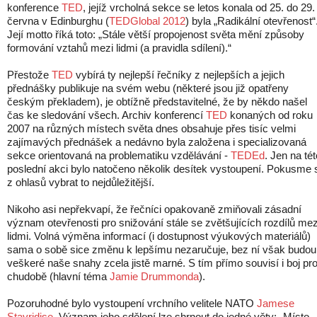
konference
TED
, jejíž vrcholná sekce se letos konala od 25. do 29.
června v Edinburghu (
TEDGlobal 2012
) byla „Radikální otevřenost“
Její motto říká toto: „Stále větší propojenost světa mění způsoby
formování vztahů mezi lidmi (a pravidla sdílení).“
Přestože
TED
vybírá ty nejlepší řečníky z nejlepších a jejich
přednášky publikuje na svém webu (některé jsou již opatřeny
českým překladem), je obtížně představitelné, že by někdo našel
čas ke sledování všech. Archiv konferencí
TED
konaných od roku
2007 na různých místech světa dnes obsahuje přes tisíc velmi
zajímavých přednášek a nedávno byla založena i specializovaná
sekce orientovaná na problematiku vzdělávání -
TEDEd
. Jen na tét
poslední akci bylo natočeno několik desítek vystoupení. Pokusme 
z ohlasů vybrat to nejdůležitější.
Nikoho asi nepřekvapí, že řečníci opakovaně zmiňovali zásadní
význam otevřenosti pro snižování stále se zvětšujících rozdílů mez
lidmi. Volná výměna informací (i dostupnost výukových materiálů)
sama o sobě sice změnu k lepšímu nezaručuje, bez ní však budou
veškeré naše snahy zcela jistě marné. S tím přímo souvisí i boj pro
chudobě (hlavní téma
Jamie Drummonda
).
Pozoruhodné bylo vystoupení vrchního velitele NATO
Jamese
Stavridise
. Význam jeho sdělení lze shrnout do jedné věty: „Místo,