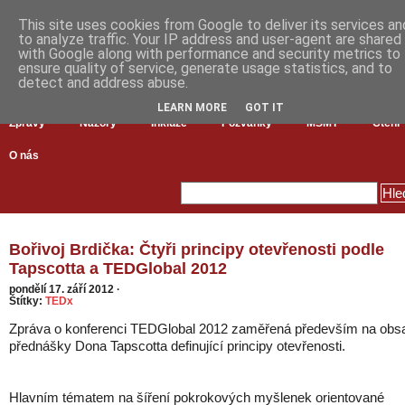
This site uses cookies from Google to deliver its services an
to analyze traffic. Your IP address and user-agent are shared
with Google along with performance and security metrics to
ensure quality of service, generate usage statistics, and to
detect and address abuse.
LEARN MORE
GOT IT
Zprávy
Názory
Inkluze
Pozvánky
MŠMT
Čtení
O nás
Bořivoj Brdička: Čtyři principy otevřenosti podle
Tapscotta a TEDGlobal 2012
pondělí 17. září 2012
·
Štítky:
TEDx
Zpráva o konferenci TEDGlobal 2012 zaměřená především na obs
přednášky Dona Tapscotta definující principy otevřenosti.
Hlavním tématem na šíření pokrokových myšlenek orientované