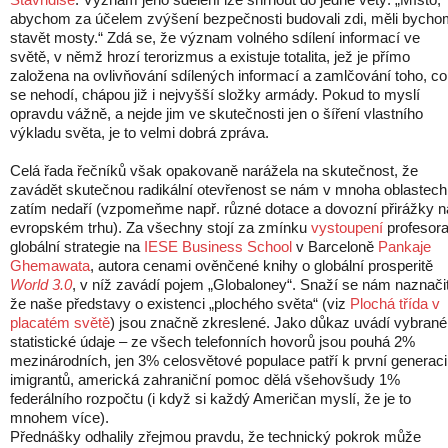
abychom za účelem zvýšení bezpečnosti budovali zdi, měli bycho
stavět mosty.“ Zdá se, že význam volného sdílení informací ve
světě, v němž hrozí terorizmus a existuje totalita, jež je přímo
založena na ovlivňování sdílených informací a zamlčování toho, co
se nehodí, chápou již i nejvyšší složky armády. Pokud to myslí
opravdu vážně, a nejde jim ve skutečnosti jen o šíření vlastního
výkladu světa, je to velmi dobrá zpráva.
Celá řada řečníků však opakovaně narážela na skutečnost, že
zavádět skutečnou radikální otevřenost se nám v mnoha oblastech
zatím nedaří (vzpomeňme např. různé dotace a dovozní přirážky n
evropském trhu). Za všechny stojí za zmínku
vystoupení
profesor
globální strategie na
IESE Business School
v Barceloně
Pankaje
Ghemawata
, autora cenami ověnčené knihy o globální prosperitě
World 3.0
, v níž zavádí pojem „Globaloney“. Snaží se nám naznačit
že naše představy o existenci „plochého světa“ (viz
Plochá třída v
placatém světě
) jsou značně zkreslené. Jako důkaz uvádí vybrané
statistické údaje – ze všech telefonních hovorů jsou pouhá 2%
mezinárodních, jen 3% celosvětové populace patří k první generaci
imigrantů, americká zahraniční pomoc dělá všehovšudy 1%
federálního rozpočtu (i když si každý Američan myslí, že je to
mnohem více).
Přednášky odhalily zřejmou pravdu, že technický pokrok může