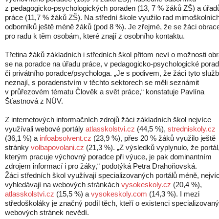
z pedagogicko-psychologických poraden (13, 7 % žáků ZŠ) a úřad
práce (11,7 % žáků ZŠ). Na střední škole využilo rad mimoškolníc
odborníků ještě méně žáků (pod 8 %). Je zřejmé, že se žáci obrace
pro radu k těm osobám, které znají z osobního kontaktu.
Třetina žáků základních i středních škol přitom neví o možnosti obrá
se na poradce na úřadu práce, v pedagogicko-psychologické pora
či privátního poradce/psychologa. „Je s podivem, že žáci tyto služ
neznají, s poradenstvím v těchto sektorech se měli seznámit
v průřezovém tématu Člověk a svět práce,“ konstatuje Pavlína
Šťastnová z NÚV.
Z internetových informačních zdrojů žáci základních škol nejvíce
využívali webové portály
atlasskolstvi.cz
(44,5 %),
stredniskoly.cz
(36,1 %) a
infoabsolvent.cz
(23,9 %), přes 20 % žáků využilo ještě
stránky
volbapovolani.cz
(21,3 %). „Z výsledků vyplynulo, že portál
kterým pracuje výchovný poradce při výuce, je pak dominantním
zdrojem informací i pro žáky,“ podotýká Petra Drahoňovská.
Žáci středních škol využívají specializovaných portálů méně, nejví
vyhledávají na webových stránkách
vysokeskoly.cz
(20,4 %),
atlasskolstvi.cz
(15,5 %) a
vysokeskoly.com
(14,3 %). I mezi
středoškoláky je značný podíl těch, kteří o existenci specializovan
webových stránek nevědí.