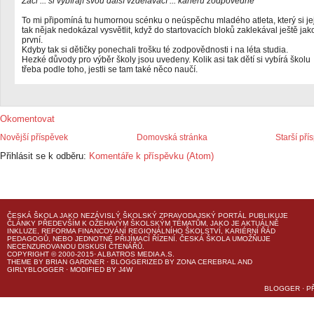
Žáci ... si vybírají svou další vzdělávací ... kariéru zodpovědně
To mi připomíná tu humornou scénku o neúspěchu mladého atleta, který si je
tak nějak nedokázal vysvětlit, když do startovacích bloků zaklekával ještě jak
první.
Kdyby tak si dětičky ponechali trošku té zodpovědnosti i na léta studia.
Hezké důvody pro výběr školy jsou uvedeny. Kolik asi tak dětí si vybírá školu
třeba podle toho, jestli se tam také něco naučí.
Okomentovat
Novější příspěvek
Domovská stránka
Starší pří
Přihlásit se k odběru:
Komentáře k příspěvku (Atom)
ČESKÁ ŠKOLA
JAKO NEZÁVISLÝ ŠKOLSKÝ ZPRAVODAJSKÝ PORTÁL PUBLIKUJE
ČLÁNKY PŘEDEVŠÍM K OŽEHAVÝM ŠKOLSKÝM TÉMATŮM, JAKO JE AKTUÁLNĚ
INKLUZE, REFORMA FINANCOVÁNÍ REGIONÁLNÍHO ŠKOLSTVÍ, KARIÉRNÍ ŘÁD
PEDAGOGŮ, NEBO JEDNOTNÉ PŘIJÍMACÍ ŘÍZENÍ.
ČESKÁ ŠKOLA
UMOŽŇUJE
NECENZUROVANOU DISKUSI ČTENÁŘŮ.
COPYRIGHT © 2000-2015· ALBATROS MEDIA A.S.
THEME
BY
BRIAN GARDNER
· BLOGGERIZED BY
ZONA CEREBRAL
AND
GIRLYBLOGGER
· MODIFIED BY
J4W
BLOGGER
·
P