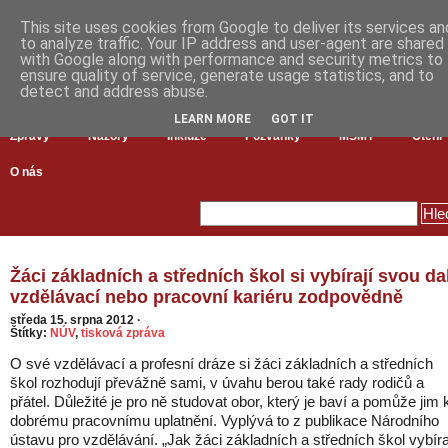
This site uses cookies from Google to deliver its services an
to analyze traffic. Your IP address and user-agent are shared
with Google along with performance and security metrics to
ensure quality of service, generate usage statistics, and to
detect and address abuse.
LEARN MORE
GOT IT
Zprávy
Názory
Inkluze
Pozvánky
MŠMT
Čtení
O nás
Žáci základních a středních škol si vybírají svou da
vzdělávací nebo pracovní kariéru zodpovědně
středa 15. srpna 2012
·
Štítky:
NÚV
,
tisková zpráva
O své vzdělávací a profesní dráze si žáci základních a středních
škol rozhodují převážně sami, v úvahu berou také rady rodičů a
přátel. Důležité je pro ně studovat obor, který je baví a pomůže jim 
dobrému pracovnímu uplatnění. Vyplývá to z publikace Národního
ústavu pro vzdělávání. „Jak žáci základních a středních škol vybíra