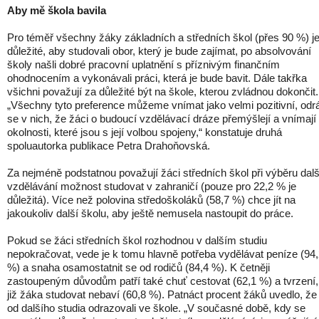
Aby mě škola bavila
Pro téměř všechny žáky základních a středních škol (přes 90 %) j
důležité, aby studovali obor, který je bude zajímat, po absolvování
školy našli dobré pracovní uplatnění s příznivým finančním
ohodnocením a vykonávali práci, která je bude bavit. Dále takřka
všichni považují za důležité být na škole, kterou zvládnou dokončit.
„Všechny tyto preference můžeme vnímat jako velmi pozitivní, odr
se v nich, že žáci o budoucí vzdělávací dráze přemýšlejí a vnímají 
okolnosti, které jsou s její volbou spojeny,“ konstatuje druhá
spoluautorka publikace Petra Drahoňovská.
Za nejméně podstatnou považují žáci středních škol při výběru dal
vzdělávání možnost studovat v zahraničí (pouze pro 22,2 % je
důležitá). Více než polovina středoškoláků (58,7 %) chce jít na
jakoukoliv další školu, aby ještě nemusela nastoupit do práce.
Pokud se žáci středních škol rozhodnou v dalším studiu
nepokračovat, vede je k tomu hlavně potřeba vydělávat peníze (94
%) a snaha osamostatnit se od rodičů (84,4 %). K četněji
zastoupeným důvodům patří také chuť cestovat (62,1 %) a tvrzení,
již žáka studovat nebaví (60,8 %). Patnáct procent žáků uvedlo, že 
od dalšího studia odrazovali ve škole. „V současné době, kdy se