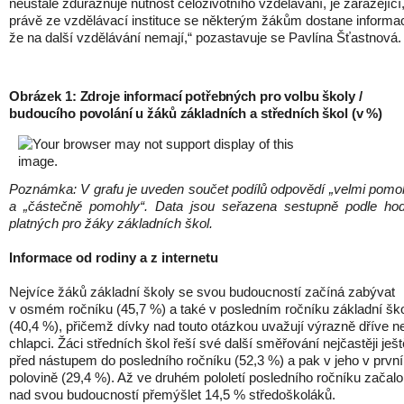
neustále zdůrazňuje nutnost celoživotního vzdělávání, je zarážející
právě ze vzdělávací instituce se některým žákům dostane informa
že na další vzdělávání nemají,“ pozastavuje se Pavlína Šťastnová.
Obrázek 1: Zdroje informací potřebných pro volbu školy /
budoucího povolání u žáků základních a středních škol (v %)
Poznámka: V
grafu je uveden součet podílů odpovědí „velmi pomo
a „částečně pomohly“. Data jsou seřazena sestupně podle hod
platných pro žáky základn
ích škol.
Informace od rodiny a z internetu
Nejvíce žáků základní školy se svou budoucností začíná zabývat
v osmém ročníku (45,7 %) a také v posledním ročníku základní šk
(40,4 %), přičemž dívky nad touto otázkou uvažují výrazně dříve n
chlapci. Žáci středních škol řeší své další směřování nejčastěji ješt
před nástupem do posledního ročníku (52,3 %) a pak v jeho v první
polovině (29,4 %). Až ve druhém pololetí posledního ročníku začalo
nad svou budoucností přemýšlet 14,5 % středoškoláků.