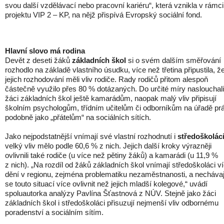
svou další vzdělávací nebo pracovní kariéru“, která vznikla v rámci
projektu VIP 2 – KP, na nějž přispívá Evropský sociální fond.
Hlavní slovo má rodina
Devět z deseti žáků
základních škol
si o svém dalším směřování
rozhodlo na základě vlastního úsudku, více než třetina připustila, ž
jejich rozhodování měli vliv rodiče. Rady rodičů přitom alespoň
částečně využilo přes 80 % dotázaných.
Do určité
míry naslouchali
žáci základních škol ještě kamarádům, naopak malý vliv připisují
školním psychologům, třídním učitelům či odborníkům na úřadě pr
podobně jako „přátelům“ na sociálních sítích.
Jako nejpodstatnější vnímají své vlastní rozhodnutí i
středoškolác
velký vliv mělo podle 60,6 % z nich. Jejich další kroky výrazněji
ovlivnili také rodiče (u více než pětiny žáků) a kamarádi (u 11,9 %
z nich). „Na rozdíl od žáků základních škol vnímají středoškoláci v
dění v regionu, zejména problematiku nezaměstnanosti, a nechávaj
se touto situací více ovlivnit než jejich mladší kolegové,“ uvádí
spoluautorka analýzy Pavlína Šťastnová z NÚV. Stejně jako žáci
základních škol i středoškoláci přisuzují nejmenší vliv odbornému
poradenství a sociálním sítím.