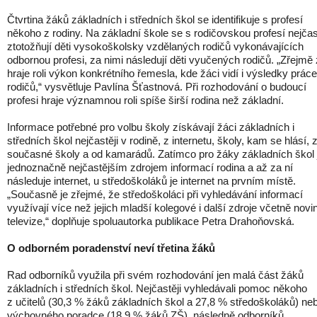
Čtvrtina žáků základních i středních škol se identifikuje s profesí
někoho z rodiny. Na základní škole se s rodičovskou profesí nejčas
ztotožňují děti vysokoškolsky vzdělaných rodičů vykonávajících
odbornou profesi, za nimi následují děti vyučených rodičů. „Zřejmě
hraje roli výkon konkrétního řemesla, kde žáci vidí i výsledky práce
rodičů,“ vysvětluje Pavlína Šťastnová. Při rozhodování o budoucí
profesi hraje významnou roli spíše širší rodina než základní.
Informace potřebné pro volbu školy získávají žáci základních i
středních škol nejčastěji v rodině, z internetu, školy, kam se hlásí, 
současné školy a od kamarádů. Zatímco pro žáky základních škol 
jednoznačně nejčastějším zdrojem informací rodina a až za ní
následuje internet, u středoškoláků je internet na prvním místě.
„Současně je zřejmé, že středoškoláci při vyhledávání informací
využívají více než jejich mladší kolegové i další zdroje včetně novi
televize,“ doplňuje spoluautorka publikace Petra Drahoňovská.
O odborném poradenství neví třetina žáků
Rad odborníků využila při svém rozhodování jen malá část žáků
základních i středních škol. Nejčastěji vyhledávali pomoc někoho
z učitelů (30,3 % žáků základních škol a 27,8 % středoškoláků) ne
výchovného poradce (18,9 % žáků ZŠ), následně odborníků