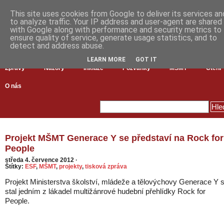
This site uses cookies from Google to deliver its services an
to analyze traffic. Your IP address and user-agent are shared
with Google along with performance and security metrics to
ensure quality of service, generate usage statistics, and to
detect and address abuse.
LEARN MORE
GOT IT
Zprávy
Názory
Inkluze
Pozvánky
MŠMT
Čtení
O nás
Projekt MŠMT Generace Y se představí na Rock for
People
středa 4. července 2012
·
Štítky:
ESF
,
MŠMT
,
projekty
,
tisková zpráva
Projekt Ministerstva školství, mládeže a tělovýchovy Generace Y 
stal jedním z lákadel multižánrové hudební přehlídky Rock for
People.