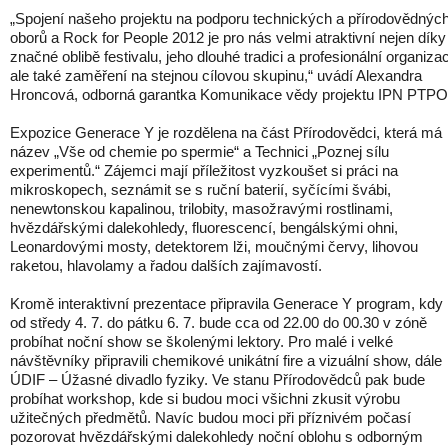
„Spojení našeho projektu na podporu technických a přírodovědnýc
oborů a Rock for People 2012 je pro nás velmi atraktivní nejen díky
značné oblibě festivalu, jeho dlouhé tradici a profesionální organizac
ale také zaměření na stejnou cílovou skupinu,“ uvádí Alexandra
Hroncová, odborná garantka Komunikace vědy projektu IPN PTPO
Expozice Generace Y je rozdělena na část Přírodovědci, která má
název „Vše od chemie po spermie“ a Technici „Poznej sílu
experimentů.“ Zájemci mají příležitost vyzkoušet si práci na
mikroskopech, seznámit se s ruční baterií, syčícími švábi,
nenewtonskou kapalinou, trilobity, masožravými rostlinami,
hvězdářskými dalekohledy, fluorescencí, bengálskými ohni,
Leonardovými mosty, detektorem lži, moučnými červy, lihovou
raketou, hlavolamy a řadou dalších zajímavostí.
Kromě interaktivní prezentace připravila Generace Y program, kdy
od středy 4. 7. do pátku 6. 7. bude cca od 22.00 do 00.30 v zóně
probíhat noční show se školenými lektory. Pro malé i velké
návštěvníky připravili chemikové unikátní fire a vizuální show, dále
ÚDIF – Úžasné divadlo fyziky. Ve stanu Přírodovědců pak bude
probíhat workshop, kde si budou moci všichni zkusit výrobu
užitečných předmětů. Navíc budou moci při příznivém počasí
pozorovat hvězdářskými dalekohledy noční oblohu s odborným