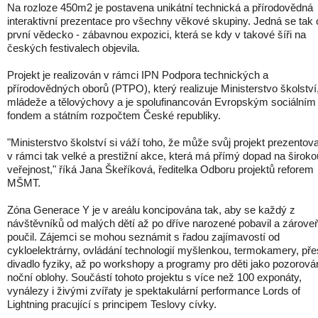
Na rozloze 450m2 je postavena unikátní technická a přírodovědná
interaktivní prezentace pro všechny věkové skupiny. Jedná se tak 
první vědecko - zábavnou expozici, která se kdy v takové šíři na
českých festivalech objevila.
Projekt je realizován v rámci IPN Podpora technických a
přírodovědných oborů (PTPO), který realizuje Ministerstvo školství
mládeže a tělovýchovy a je spolufinancován Evropským sociálním
fondem a státním rozpočtem České republiky.
"Ministerstvo školství si váží toho, že může svůj projekt prezentova
v rámci tak velké a prestižní akce, která má přímý dopad na široko
veřejnost," říká Jana Škeříková, ředitelka Odboru projektů reforem
MŠMT.
Zóna Generace Y je v areálu koncipována tak, aby se každý z
návštěvníků od malých dětí až po dříve narozené pobavil a zárove
poučil. Zájemci se mohou seznámit s řadou zajímavostí od
cykloelektrárny, ovládání technologií myšlenkou, termokamery, pře
divadlo fyziky, až po workshopy a programy pro děti jako pozorová
noční oblohy. Součástí tohoto projektu s více než 100 exponáty,
vynálezy i živými zvířaty je spektakulární performance Lords of
Lightning pracující s principem Teslovy cívky.