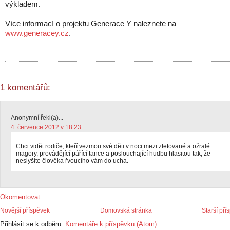
výkladem.
Více informací o projektu Generace Y naleznete na
www.generacey.cz
.
1 komentářů:
Anonymní řekl(a)...
4. července 2012 v 18:23
Chci vidět rodiče, kteří vezmou své děti v noci mezi zfetované a ožralé
magory, provádějící pářící tance a poslouchající hudbu hlasitou tak, že
neslyšíte člověka řvoucího vám do ucha.
Okomentovat
Novější příspěvek
Domovská stránka
Starší pří
Přihlásit se k odběru:
Komentáře k příspěvku (Atom)