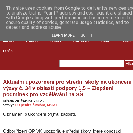
This site uses cookies from Google to deliver its services an
to analyze traffic. Your IP address and user-agent are shared
with Google along with performance and security metrics to
ensure quality of service, generate usage statistics, and to
detect and address abuse.
LEARN MORE
GOT IT
Zprávy
Názory
Inkluze
Pozvánky
MŠMT
Čtení
O nás
Aktuální upozornění pro střední školy na ukončení
výzvy č. 34 v oblasti podpory 1.5 – Zlepšení
podmínek pro vzdělávání na SŠ
středa 20. června 2012
·
Štítky:
EU peníze školám
,
MŠMT
Oznámení o ukončení příjmu žádostí.
Odbor řízení OP VK upozorňuje střední školy, které doposud