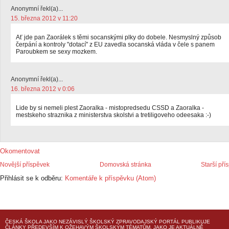
Anonymní řekl(a)...
15. března 2012 v 11:20
Ať jde pan Zaorálek s těmi socanskými plky do dobele. Nesmyslný způsob
čerpání a kontroly "dotací" z EU zavedla socanská vláda v čele s panem
Paroubkem se sexy mozkem.
Anonymní řekl(a)...
16. března 2012 v 0:06
Lide by si nemeli plest Zaoralka - mistopredsedu CSSD a Zaoralka -
mestskeho straznika z ministerstva skolstvi a tretiligoveho odeesaka :-)
Okomentovat
Novější příspěvek
Domovská stránka
Starší pří
Přihlásit se k odběru:
Komentáře k příspěvku (Atom)
ČESKÁ ŠKOLA
JAKO NEZÁVISLÝ ŠKOLSKÝ ZPRAVODAJSKÝ PORTÁL PUBLIKUJE
ČLÁNKY PŘEDEVŠÍM K OŽEHAVÝM ŠKOLSKÝM TÉMATŮM, JAKO JE AKTUÁLNĚ