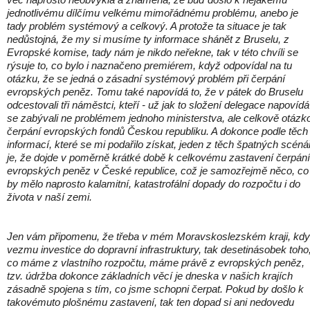
jednotlivému dílčímu velkému mimořádnému problému, anebo je
tady problém systémový a celkový. A protože ta situace je tak
nedůstojná, že my si musíme ty informace shánět z Bruselu, z
Evropské komise, tady nám je nikdo neřekne, tak v této chvíli se
rýsuje to, co bylo i naznačeno premiérem, když odpovídal na tu
otázku, že se jedná o zásadní systémový problém při čerpání
evropských peněz. Tomu také napovídá to, že v pátek do Bruselu
odcestovali tři náměstci, kteří - už jak to složení delegace napovídá
se zabývali ne problémem jednoho ministerstva, ale celkově otázk
čerpání evropských fondů Českou republiku. A dokonce podle těch
informací, které se mi podařilo získat, jeden z těch špatných scéná
je, že dojde v poměrně krátké době k celkovému zastavení čerpání
evropských peněz v České republice, což je samozřejmě něco, co
by mělo naprosto kalamitní, katastrofální dopady do rozpočtu i do
života v naší zemi.
Jen vám připomenu, že třeba v mém Moravskoslezském kraji, kd
vezmu investice do dopravní infrastruktury, tak desetinásobek toho
co máme z vlastního rozpočtu, máme právě z evropských peněz,
tzv. údržba dokonce základních věcí je dneska v našich krajích
zásadně spojena s tím, co jsme schopni čerpat. Pokud by došlo k
takovémuto plošnému zastavení, tak ten dopad si ani nedovedu