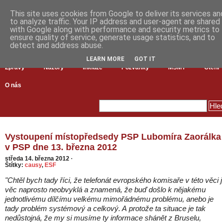
This site uses cookies from Google to deliver its services an
to analyze traffic. Your IP address and user-agent are shared
with Google along with performance and security metrics to
ensure quality of service, generate usage statistics, and to
detect and address abuse.
LEARN MORE
GOT IT
Zprávy
Názory
Inkluze
Pozvánky
MŠMT
Čtení
O nás
Vystoupení místopředsedy PSP Lubomíra Zaorálka
v PSP dne 13. března 2012
středa 14. března 2012
·
Štítky:
causy
,
ESF
"Chtěl bych tady říci, že telefonát evropského komisaře v této věci 
věc naprosto neobvyklá a znamená, že buď došlo k nějakému
jednotlivému dílčímu velkému mimořádnému problému, anebo je
tady problém systémový a celkový. A protože ta situace je tak
nedůstojná, že my si musíme ty informace shánět z Bruselu,