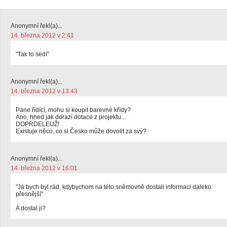
Anonymní řekl(a)...
14. března 2012 v 2:41
"Tak to sedí"
Anonymní řekl(a)...
14. března 2012 v 13:43
Pane řídící, mohu si koupit barevné křídy?
Ano, hned jak dorazí dotace z projektu...
DOPRDELEUŽ!
Existuje něco, co si Česko může dovolit za svý?
Anonymní řekl(a)...
14. března 2012 v 16:01
"Já bych byl rád, kdybychom na této sněmovně dostali informaci daleko
přesnější"
A dostal ji?