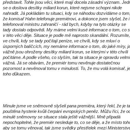
představit. Tohle jsou věci, které mají docela zásadní význam. Jed
se o doslova desítky miliard korun, které nejsme schopni nikde
nahradit. Já pokládám tu situaci, kdy se náhodou dozvídáme o tom
že komisař Hahn telefonuje premiérovi, a dokonce jsem slyšel, že i
telefonoval ministru zahraničí - rád bych, kdyby na tyto otázky se
tady dostalo odpovědi. My máme velmi kusé informace o tom, co 
v této věci děje. Situace je podle mě naprosto skandální. Rozumíte,
ve chvíli, kdy se tady počítají peníze, ve chvíli, kdy se mluví o
úsporných balíčcích, my nemáme informace o tom, do jaké míry, j
vážně jsou ohroženy desítky miliard korun, se kterými v této chvíli
počítáme. A podle všeho, co slyším, tak ta situace je opravdu velmi
vážná. Já se obávám, že premiér tomu nevěnuje dostatečnou
pozornost a nevěnoval tomu v minulosti. To, že mu volá komisař, j
toho důkazem.
Minule jsme ve sněmovně slyšeli pana premiéra, který řekl, že je t
pouštěna hysterie kvůli čerpání evropských peněz. Můžu říci, že o
minulé sněmovny se situace stala ještě vážnější. Mně připadá
nepochopitelné, že premiér nesleduje to, co se děje, a že místo toh
aby se tomu věnoval, tak jsme svědky přestřelek mezi Ministerst