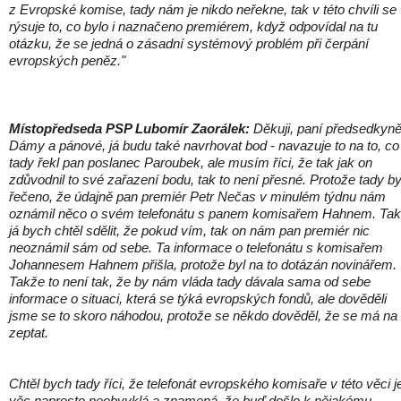
z Evropské komise, tady nám je nikdo neřekne, tak v této chvíli se
rýsuje to, co bylo i naznačeno premiérem, když odpovídal na tu
otázku, že se jedná o zásadní systémový problém při čerpání
evropských peněz."
Místopředseda PSP Lubomír Zaorálek:
Děkuji, paní předsedkyně
Dámy a pánové, já budu také navrhovat bod - navazuje to na to, co
tady řekl pan poslanec Paroubek, ale musím říci, že tak jak on
zdůvodnil to své zařazení bodu, tak to není přesné. Protože tady by
řečeno, že údajně pan premiér Petr Nečas v minulém týdnu nám
oznámil něco o svém telefonátu s panem komisařem Hahnem. Tak
já bych chtěl sdělit, že pokud vím, tak on nám pan premiér nic
neoznámil sám od sebe. Ta informace o telefonátu s komisařem
Johannesem Hahnem přišla, protože byl na to dotázán novinářem.
Takže to není tak, že by nám vláda tady dávala sama od sebe
informace o situaci, která se týká evropských fondů, ale dověděli
jsme se to skoro náhodou, protože se někdo dověděl, že se má na 
zeptat.
Chtěl bych tady říci, že telefonát evropského komisaře v této věci j
věc naprosto neobvyklá a znamená, že buď došlo k nějakému