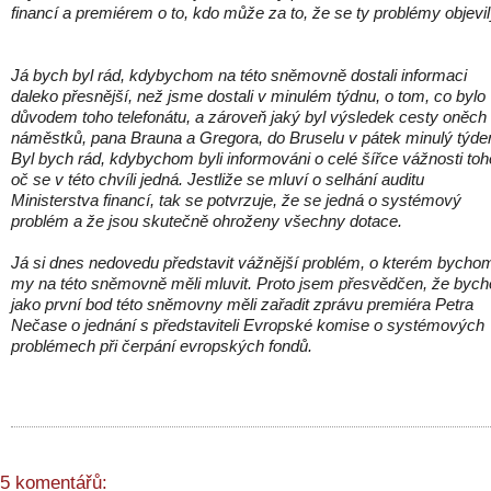
financí a premiérem o to, kdo může za to, že se ty problémy objevil
Já bych byl rád, kdybychom na této sněmovně dostali informaci
daleko přesnější, než jsme dostali v minulém týdnu, o tom, co bylo
důvodem toho telefonátu, a zároveň jaký byl výsledek cesty oněch
náměstků, pana Brauna a Gregora, do Bruselu v pátek minulý týde
Byl bych rád, kdybychom byli informováni o celé šířce vážnosti toh
oč se v této chvíli jedná. Jestliže se mluví o selhání auditu
Ministerstva financí, tak se potvrzuje, že se jedná o systémový
problém a že jsou skutečně ohroženy všechny dotace.
Já si dnes nedovedu představit vážnější problém, o kterém bycho
my na této sněmovně měli mluvit. Proto jsem přesvědčen, že byc
jako první bod této sněmovny měli zařadit zprávu premiéra Petra
Nečase o jednání s představiteli Evropské komise o systémových
problémech při čerpání evropských fondů.
5 komentářů: