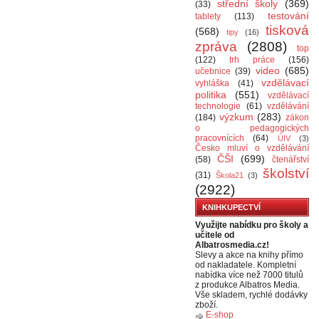
střední školy
(369)
(33)
testování
tablety
(113)
tisková
(568)
tipy
(16)
zpráva
(2808)
top
(122)
trh práce
(156)
video
(685)
učebnice
(39)
vzdělávací
vyhláška
(41)
politika
(551)
vzdělávací
technologie
(61)
vzdělávání
výzkum
(283)
(184)
zákon
o pedagogických
pracovnících
(64)
ÚIV
(3)
Česko mluví o vzdělávání
ČŠI
(699)
(58)
čtenářství
školství
(31)
Škola21
(3)
(2922)
KNIHKUPECTVÍ
Využijte nabídku pro školy a
učitele od
Albatrosmedia.cz!
Slevy a akce na knihy přímo
od nakladatele. Kompletní
nabídka více než 7000 titulů
z produkce Albatros Media.
Vše skladem, rychlé dodávky
zboží.
E-shop