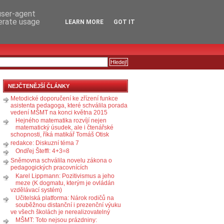
RSS
KOMENTÁŘE
 user-agent
nerate usage
LEARN MORE
GOT IT
NEJČTENĚJŠÍ ČLÁNKY
Metodické doporučení ke zřízení funkce
asistenta pedagoga, které schválila porada
vedení MŠMT na konci května 2015
Hejného matematika rozvíjí nejen
matematický úsudek, ale i čtenářské
schopnosti, říká matikář Tomáš Otisk
redakce: Diskuzní téma 7
Ondřej Šteffl: 4+3=8
Sněmovna schválila novelu zákona o
pedagogických pracovnících
Karel Lippmann: Pozitivismus a jeho
meze (K dogmatu, kterým je ovládán
vzdělávací systém)
Učitelská platforma: Nárok rodičů na
souběžnou distanční i prezenční výuku
ve všech školách je nerealizovatelný
MŠMT: Toto nejsou prázdniny: