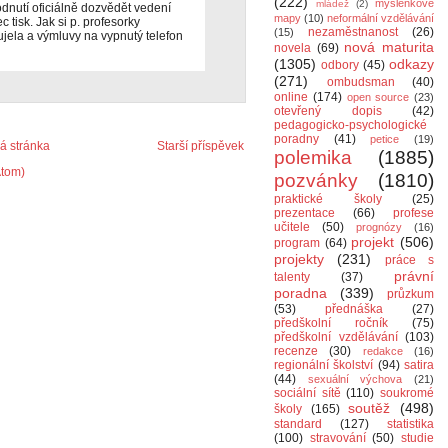
(222)
myšlenkové
mládež
(2)
odnutí oficiálně dozvědět vedení
mapy
(10)
neformální vzdělávání
 tisk. Jak si p. profesorky
nezaměstnanost
(26)
(15)
jela a výmluvy na vypnutý telefon
nová maturita
novela
(69)
(1305)
odkazy
odbory
(45)
(271)
ombudsman
(40)
online
(174)
open source
(23)
otevřený dopis
(42)
pedagogicko-psychologické
poradny
(41)
petice
(19)
 stránka
Starší příspěvek
polemika
(1885)
Atom)
pozvánky
(1810)
praktické školy
(25)
prezentace
(66)
profese
učitele
(50)
prognózy
(16)
projekt
(506)
program
(64)
projekty
(231)
práce s
právní
talenty
(37)
poradna
(339)
průzkum
(53)
přednáška
(27)
předškolní ročník
(75)
předškolní vzdělávání
(103)
recenze
(30)
redakce
(16)
regionální školství
(94)
satira
(44)
sexuální výchova
(21)
sociální sítě
(110)
soukromé
soutěž
(498)
školy
(165)
standard
(127)
statistika
(100)
stravování
(50)
studie