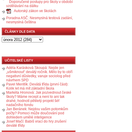
Doporučené postupy pro školy v období
vzdělávání na dálku
Autorský zákon ve školách
Poradna ASČ: Nesmyslná testová zadání,
nesmyslná čeština
ČLÁNKY DLE DATA
UČITELSKÉ LISTY
Adéla Karásková Skoupá: Nejde jen
„ušmiknout“ devátý ročník. Mělo by to obří
negativní důsledky, varuje sociolog před
návrhem SPD
Pavel Mentlík: Devátá třída (první část):
Kolik let má mít základní škola
Markéta Hronová: Jak pozvednout české
školy? Máme recept a není to ani tak
drahé, hodnotí pětiletý projekt šéf
nadačního fondu
Jan Beránek: Nejdou vašim potomkům
počty? Pomoci může doučování pod
dohledem umělé inteligence
Josef Mačí: Babiš vrací do hry zrušení
deváté třídy