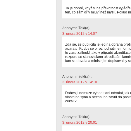
To je dobré, když si na překotnost vyjádře
ten, co sám dřív mluví než myslí. Pokud my
Anonymní řekl(a)...
3. února 2012 v 14:07
Zdá se, že publicita je jediná obrana prot
aparátu. Kdyby se o rozhodnutí neinform
to zase zatloukl jako v případě akreditac
rozporu se stanoviskem akreditační komis
tam studovala a ministr jim dopisoval ty 
Anonymní řekl(a)...
3. února 2012 v 14:10
Dobes ji nemuze vyhodit ani odvolat, tak 
vlastniho syna a nechal ho zavrit do past
cekali?
Anonymní řekl(a)...
3. února 2012 v 20:01