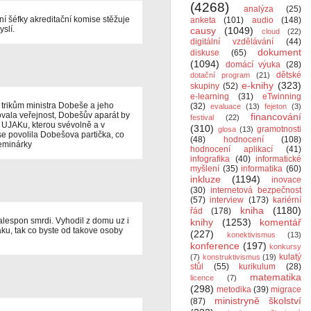
(4268)
analýza
(25)
ní šéfky akreditační komise stěžuje
anketa
(101)
audio
(148)
slí.
causy
(1049)
cloud
(22)
digitální vzdělávání
(44)
dokument
diskuse
(65)
(1094)
domácí výuka
(28)
dětské
dotační program
(21)
e-knihy
(323)
skupiny
(52)
e-learning
(31)
eTwinning
i trikům ministra Dobeše a jeho
(32)
evaluace
(13)
fejeton
(3)
ovala veřejnost, Dobešův aparát by
financování
festival
(22)
e UJAKu, kterou svévolně a v
(310)
gramotnosti
glosa
(13)
e povolila Dobešova partička, co
(48)
hodnocení
(108)
seminárky
hodnocení aplikací
(41)
infografika
(40)
informatické
myšlení
(35)
informatika
(60)
inkluze
(1194)
inovace
(30)
internetová bezpečnost
(57)
interview
(173)
kariérní
kniha
(1180)
řád
(178)
alespon smrdi. Vyhodil z domu uz i
knihy
(1253)
komentář
aku, tak co byste od takove osoby
(227)
konektivismus
(13)
konference
(197)
konkursy
kulatý
(7)
konstruktivismus
(19)
stůl
(55)
kurikulum
(28)
matematika
licence
(7)
(298)
metodika
(39)
migrace
ministryně školství
(87)