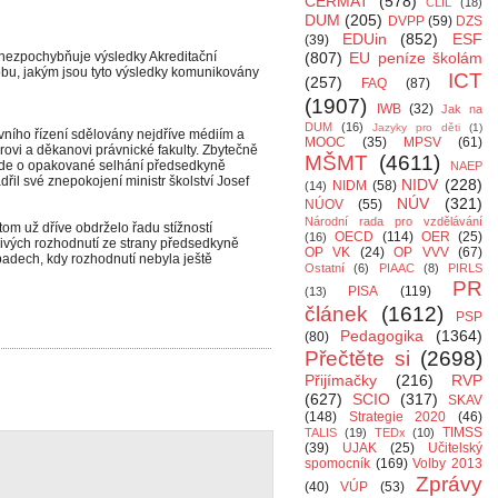
CERMAT
(578)
CLIL
(18)
DUM
(205)
DVPP
(59)
DZS
EDUin
(852)
ESF
(39)
 nezpochybňuje výsledky Akreditační
(807)
EU peníze školám
obu, jakým jsou tyto výsledky komunikovány
ICT
(257)
FAQ
(87)
(1907)
IWB
(32)
Jak na
DUM
(16)
Jazyky pro děti
(1)
vního řízení sdělovány nejdříve médiím a
MOOC
(35)
MPSV
(61)
ovi a děkanovi právnické fakulty. Zbytečně
MŠMT
(4611)
a jde o opakované selhání předsedkyně
NAEP
řil své znepokojení ministr školství Josef
NIDV
(228)
NIDM
(58)
(14)
NÚV
(321)
NÚOV
(55)
Národní rada pro vzdělávání
tom už dříve obdrželo řadu stížností
OECD
(114)
OER
(25)
(16)
livých rozhodnutí ze strany předsedkyně
OP VK
(24)
OP VVV
(67)
padech, kdy rozhodnutí nebyla ještě
Ostatní
(6)
PIAAC
(8)
PIRLS
PR
PISA
(119)
(13)
článek
(1612)
PSP
Pedagogika
(1364)
(80)
Přečtěte si
(2698)
Přijímačky
(216)
RVP
(627)
SCIO
(317)
SKAV
(148)
Strategie 2020
(46)
TIMSS
TALIS
(19)
TEDx
(10)
(39)
UJAK
(25)
Učitelský
spomocník
(169)
Volby 2013
Zprávy
(40)
VÚP
(53)