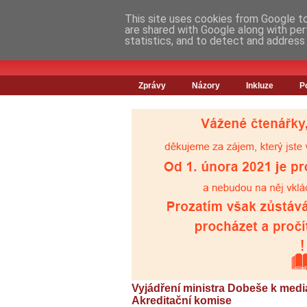
This site uses cookies from Google to 
are shared with Google along with per
statistics, and to detect and address
Zprávy
Názory
Inkluze
P
Vyjádření ministra Dobeše k med
Akreditační komise