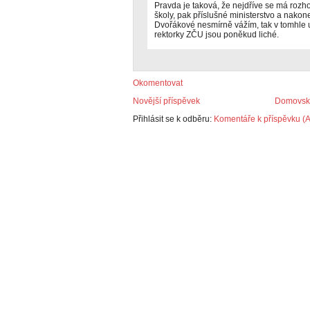
Pravda je taková, že nejdříve se má rozh
školy, pak příslušné ministerstvo a nakonec
Dvořákové nesmírně vážím, tak v tomhle u
rektorky ZČU jsou poněkud liché.
Okomentovat
Novější příspěvek
Domovská
Přihlásit se k odběru:
Komentáře k příspěvku (