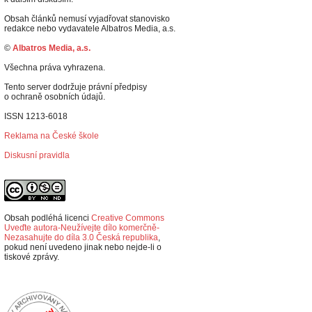
Obsah článků nemusí vyjadřovat stanovisko
redakce nebo vydavatele Albatros Media, a.s.
©
Albatros Media, a.s.
Všechna práva vyhrazena.
Tento server dodržuje právní předpisy
o ochraně osobních údajů.
ISSN 1213-6018
Reklama na České škole
Diskusní pravidla
Obsah podléhá licenci
Creative Commons
Uveďte autora-Neužívejte dílo komerčně-
Nezasahujte do díla 3.0 Česká republika
,
p
okud není uvedeno jinak nebo nejde-li o
tiskové zprávy.