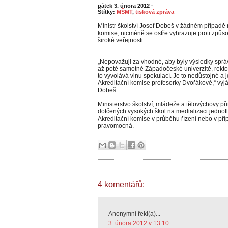
pátek 3. února 2012
·
Štítky:
MŠMT
,
tisková zpráva
Ministr školství Josef Dobeš v žádném případě
komise, nicméně se ostře vyhrazuje proti způs
široké veřejnosti.
„Nepovažuji za vhodné, aby byly výsledky sprá
až poté samotné Západočeské univerzitě, rektor
to vyvolává vlnu spekulací. Je to nedůstojné 
Akreditační komise profesorky Dvořákové,“ vyjád
Dobeš.
Ministerstvo školství, mládeže a tělovýchovy při
dotčených vysokých škol na medializaci jednot
Akreditační komise v průběhu řízení nebo v pří
pravomocná.
4 komentářů:
Anonymní řekl(a)...
3. února 2012 v 13:10