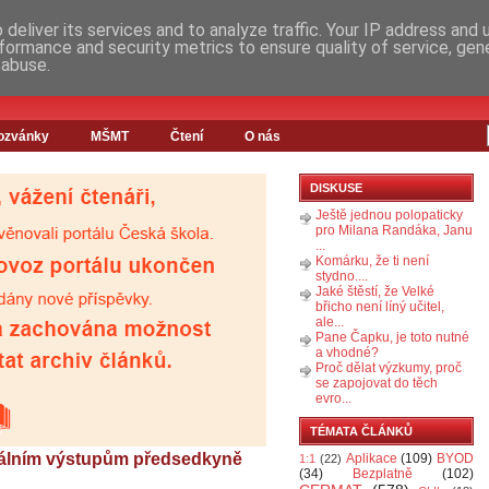
deliver its services and to analyze traffic. Your IP address and
formance and security metrics to ensure quality of service, ge
 abuse.
ozvánky
MŠMT
Čtení
O nás
DISKUSE
Ještě jednou polopaticky
pro Milana Randáka, Janu
...
Komárku, že ti není
stydno....
Jaké štěstí, že Velké
břicho není líný učitel,
ale...
Pane Čapku, je toto nutné
a vhodné?
Proč dělat výzkumy, proč
se zapojovat do těch
evro...
TÉMATA ČLÁNKŮ
iálním výstupům předsedkyně
Aplikace
(109)
BYOD
1:1
(22)
(34)
Bezplatně
(102)