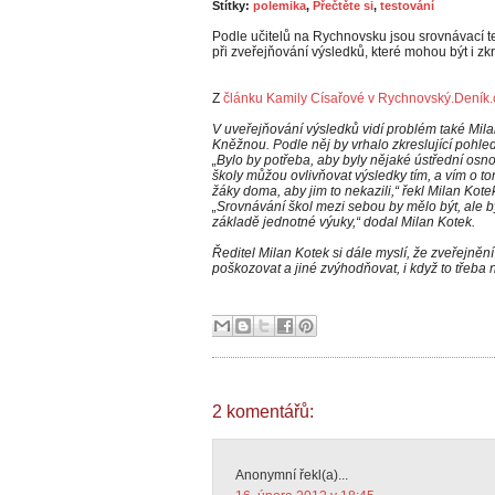
Štítky:
polemika
,
Přečtěte si
,
testování
Podle učitelů na Rychnovsku jsou srovnávací te
při zveřejňování výsledků, které mohou být i zk
Z
článku Kamily Císařové v Rychnovský.Deník.
V uveřejňování výsledků vidí problém také Mil
Kněžnou. Podle něj by vrhalo zkreslující pohled
„Bylo by potřeba, aby byly nějaké ústřední os
školy můžou ovlivňovat výsledky tím, a vím o tom,
žáky doma, aby jim to nekazili,“ řekl Milan Kote
„Srovnávání škol mezi sebou by mělo být, ale b
základě jednotné výuky,“ dodal Milan Kotek.
Ředitel Milan Kotek si dále myslí, že zveřejněn
poškozovat a jiné zvýhodňovat, i když to třeba 
2 komentářů:
Anonymní řekl(a)...