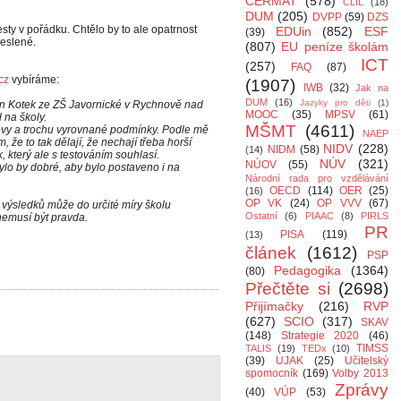
CERMAT
(578)
CLIL
(18)
DUM
(205)
DVPP
(59)
DZS
sty v pořádku. Chtělo by to ale opatrnost
EDUin
(852)
ESF
(39)
reslené.
(807)
EU peníze školám
ICT
(257)
FAQ
(87)
cz
vybíráme:
(1907)
IWB
(32)
Jak na
DUM
(16)
Jazyky pro děti
(1)
an Kotek ze ZŠ Javornické v Rychnově nad
MOOC
(35)
MPSV
(61)
 na školy.
MŠMT
(4611)
novy a trochu vyrovnané podmínky. Podle mě
NAEP
 že to tak dělají, že nechají třeba horší
NIDV
(228)
NIDM
(58)
(14)
k, který ale s testováním souhlasí.
NÚV
(321)
NÚOV
(55)
ylo by dobré, aby bylo postaveno i na
Národní rada pro vzdělávání
OECD
(114)
OER
(25)
(16)
OP VK
(24)
OP VVV
(67)
í výsledků může do určité míry školu
Ostatní
(6)
PIAAC
(8)
PIRLS
nemusí být pravda.
PR
PISA
(119)
(13)
článek
(1612)
PSP
Pedagogika
(1364)
(80)
Přečtěte si
(2698)
Přijímačky
(216)
RVP
(627)
SCIO
(317)
SKAV
(148)
Strategie 2020
(46)
TIMSS
TALIS
(19)
TEDx
(10)
(39)
UJAK
(25)
Učitelský
spomocník
(169)
Volby 2013
Zprávy
(40)
VÚP
(53)