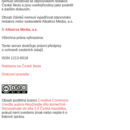
nemusí shodovat se stanoviskem redakce
České školy a jsou uveřejňovány jako podnět
k dalším diskusím.
Obsah článků nemusí vyjadřovat stanovisko
redakce nebo vydavatele Albatros Media, a.s.
©
Albatros Media, a.s.
Všechna práva vyhrazena.
Tento server dodržuje právní předpisy
o ochraně osobních údajů.
ISSN 1213-6018
Reklama na České škole
Diskusní pravidla
Obsah podléhá licenci
Creative Commons
Uveďte autora-Neužívejte dílo komerčně-
Nezasahujte do díla 3.0 Česká republika
,
p
okud není uvedeno jinak nebo nejde-li o
tiskové zprávy.