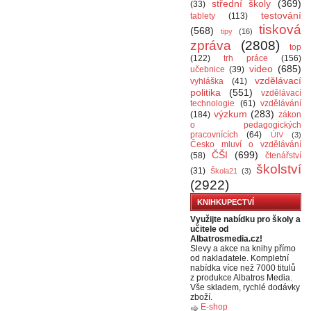
střední školy
(369)
(33)
testování
tablety
(113)
tisková
(568)
tipy
(16)
zpráva
(2808)
top
(122)
trh práce
(156)
video
(685)
učebnice
(39)
vzdělávací
vyhláška
(41)
politika
(551)
vzdělávací
technologie
(61)
vzdělávání
výzkum
(283)
(184)
zákon
o pedagogických
pracovnících
(64)
ÚIV
(3)
Česko mluví o vzdělávání
ČŠI
(699)
(58)
čtenářství
školství
(31)
Škola21
(3)
(2922)
KNIHKUPECTVÍ
Využijte nabídku pro školy a
učitele od
Albatrosmedia.cz!
Slevy a akce na knihy přímo
od nakladatele. Kompletní
nabídka více než 7000 titulů
z produkce Albatros Media.
Vše skladem, rychlé dodávky
zboží.
E-shop