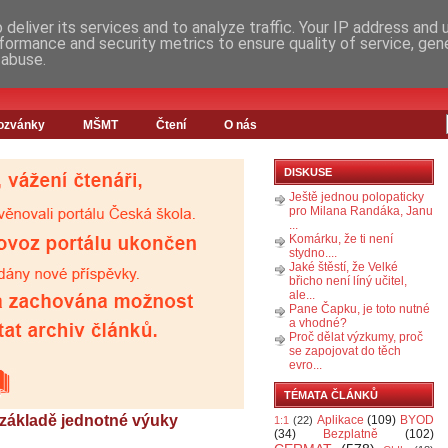
deliver its services and to analyze traffic. Your IP address and
formance and security metrics to ensure quality of service, ge
 abuse.
ozvánky
MŠMT
Čtení
O nás
DISKUSE
Ještě jednou polopaticky
pro Milana Randáka, Janu
...
Komárku, že ti není
stydno....
Jaké štěstí, že Velké
břicho není líný učitel,
ale...
Pane Čapku, je toto nutné
a vhodné?
Proč dělat výzkumy, proč
se zapojovat do těch
evro...
TÉMATA ČLÁNKŮ
a základě jednotné výuky
Aplikace
(109)
BYOD
1:1
(22)
(34)
Bezplatně
(102)