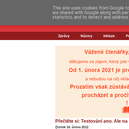
This site uses cookies from Google to 
are shared with Google along with per
statistics, and to detect and address
Zprávy
Názory
Inkluze
P
Přečtěte si: Testování ano. Ale n
čtvrtek 16. února 2012
·