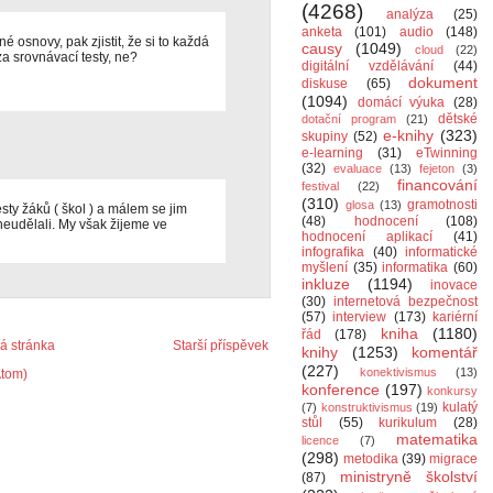
(4268)
analýza
(25)
anketa
(101)
audio
(148)
né osnovy, pak zjistit, že si to každá
causy
(1049)
cloud
(22)
a srovnávací testy, ne?
digitální vzdělávání
(44)
dokument
diskuse
(65)
(1094)
domácí výuka
(28)
dětské
dotační program
(21)
e-knihy
(323)
skupiny
(52)
e-learning
(31)
eTwinning
(32)
evaluace
(13)
fejeton
(3)
financování
festival
(22)
(310)
gramotnosti
glosa
(13)
esty žáků ( škol ) a málem se jim
(48)
hodnocení
(108)
ž neudělali. My však žijeme ve
hodnocení aplikací
(41)
infografika
(40)
informatické
myšlení
(35)
informatika
(60)
inkluze
(1194)
inovace
(30)
internetová bezpečnost
(57)
interview
(173)
kariérní
kniha
(1180)
řád
(178)
 stránka
Starší příspěvek
knihy
(1253)
komentář
(227)
konektivismus
(13)
Atom)
konference
(197)
konkursy
kulatý
(7)
konstruktivismus
(19)
stůl
(55)
kurikulum
(28)
matematika
licence
(7)
(298)
metodika
(39)
migrace
ministryně školství
(87)