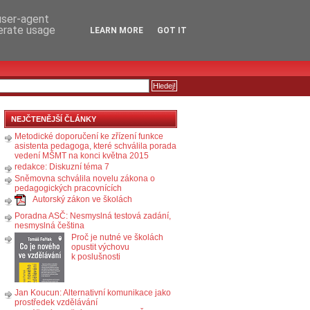
RSS
KOMENTÁŘE
 user-agent
nerate usage
LEARN MORE
GOT IT
NEJČTENĚJŠÍ ČLÁNKY
Metodické doporučení ke zřízení funkce
asistenta pedagoga, které schválila porada
vedení MŠMT na konci května 2015
redakce: Diskuzní téma 7
Sněmovna schválila novelu zákona o
pedagogických pracovnících
Autorský zákon ve školách
Poradna ASČ: Nesmyslná testová zadání,
nesmyslná čeština
Proč je nutné ve školách
opustit výchovu
k poslušnosti
Jan Koucun: Alternativní komunikace jako
prostředek vzdělávání