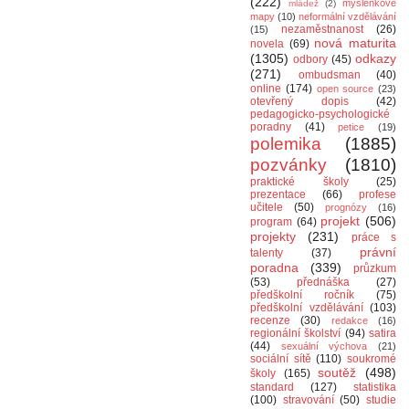
(222)
myšlenkové
mládež
(2)
mapy
(10)
neformální vzdělávání
nezaměstnanost
(26)
(15)
nová maturita
novela
(69)
(1305)
odkazy
odbory
(45)
(271)
ombudsman
(40)
online
(174)
open source
(23)
otevřený dopis
(42)
pedagogicko-psychologické
poradny
(41)
petice
(19)
polemika
(1885)
pozvánky
(1810)
praktické školy
(25)
prezentace
(66)
profese
učitele
(50)
prognózy
(16)
projekt
(506)
program
(64)
projekty
(231)
práce s
právní
talenty
(37)
poradna
(339)
průzkum
(53)
přednáška
(27)
předškolní ročník
(75)
předškolní vzdělávání
(103)
recenze
(30)
redakce
(16)
regionální školství
(94)
satira
(44)
sexuální výchova
(21)
sociální sítě
(110)
soukromé
soutěž
(498)
školy
(165)
standard
(127)
statistika
(100)
stravování
(50)
studie