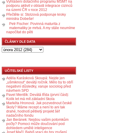
Vyhlášení dotačního programu MŠMT na
podporu aktivit v oblasti integrace cizinců
na území ČR v roce 2012
Přečtěte si: Stolzová podporuje kroky
ministra Dobeše!
Petr Fischer: Povinná maturita z
matematiky je mrtvá. A my stále neumíme
napočítat do pěti
ČLÁNKY DLE DATA
UČITELSKÉ LISTY
Adéla Karásková Skoupá: Nejde jen
„ušmiknout“ devátý ročník. Mělo by to obří
negativní důsledky, varuje sociolog před
návrhem SPD
Pavel Mentlík: Devátá třída (první část):
Kolik let má mít základní škola
Markéta Hronová: Jak pozvednout české
školy? Máme recept a není to ani tak
drahé, hodnotí pětiletý projekt šéf
nadačního fondu
Jan Beránek: Nejdou vašim potomkům
počty? Pomoci může doučování pod
dohledem umělé inteligence
Josef Mačí: Babiš vrací do hry zrušení