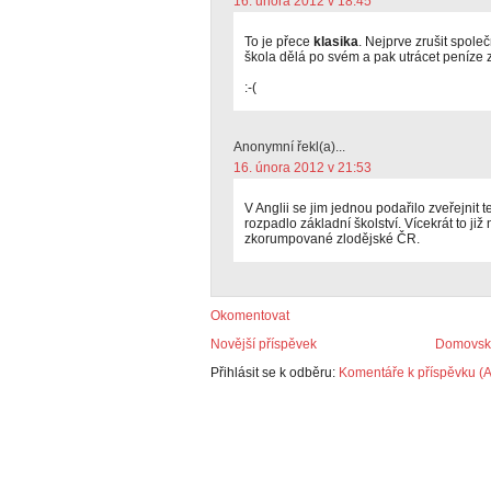
16. února 2012 v 18:45
To je přece
klasika
. Nejprve zrušit společ
škola dělá po svém a pak utrácet peníze z
:-(
Anonymní řekl(a)...
16. února 2012 v 21:53
V Anglii se jim jednou podařilo zveřejnit t
rozpadlo základní školství. Vícekrát to ji
zkorumpované zlodějské ČR.
Okomentovat
Novější příspěvek
Domovská
Přihlásit se k odběru:
Komentáře k příspěvku (