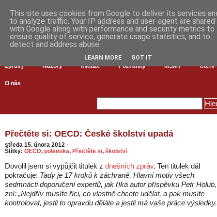
This site uses cookies from Google to deliver its services an
to analyze traffic. Your IP address and user-agent are shared
with Google along with performance and security metrics to
ensure quality of service, generate usage statistics, and to
detect and address abuse.
LEARN MORE
GOT IT
Zprávy
Názory
Inkluze
Pozvánky
MŠMT
Čtení
O nás
Přečtěte si: OECD: České školství upadá
středa 15. února 2012
·
Štítky:
OECD
,
polemika
,
Přečtěte si
,
školství
Dovolil jsem si vypůjčit titulek z
dnešních zpráv
. Ten titulek dál
pokračuje:
Tady je 17 kroků k záchraně. Hlavní motiv všech
sedmnácti doporučení expertů, jak říká autor příspěvku Petr Holub,
zní: „Nejdřív musíte říci, co vlastně chcete udělat, a pak musíte
kontrolovat, jestli to opravdu děláte a jestli má vaše práce výsledky.