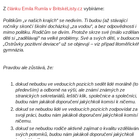
Z
článku Emila Rumla v BritskéListy.cz
vybíráme:
Politikům „v našich krajích“ se nedivím. Ti budou (až stávající
ročníky skončí školní docházku) „za vodou“, a bez odpovědnosti i
mimo politiku. Rodičům se divím. Protože skrze své (málo vzdělan
děti si „zadělávají“ na velké problémy. Své a svých dětí, v budoucn
„Ostrůvky pozitivní deviace“ už se objevují – viz případ litoměřické
gymnázia.
Pravdou ale zůstává, že:
dokud nebudou ve vedoucích pozicích sedět lidé morálně (to
především) a odborně na výši, ale známí známých ze
stranických sekretariátů, leštiči klik, společnice a společníci,
budou nám jakákoli doporučení jakýchkoli komisí k ničemu.
dokud se nebudou lidé ve vedoucích pozicích zodpovídat za
svoji práci, budou nám jakákoli doporučení jakýchkoli komisí
ničemu.
dokud se nebudou rodiče aktivně zajímat o kvalitu vzděláván
svých potomků, budou nám jakákoli doporučení jakýchkoli