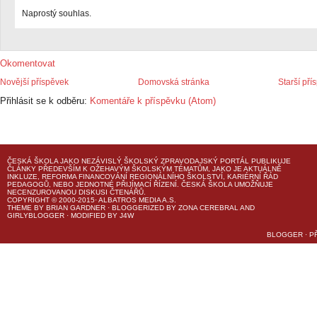
Naprostý souhlas.
Okomentovat
Novější příspěvek
Domovská stránka
Starší pří
Přihlásit se k odběru:
Komentáře k příspěvku (Atom)
ČESKÁ ŠKOLA
JAKO NEZÁVISLÝ ŠKOLSKÝ ZPRAVODAJSKÝ PORTÁL PUBLIKUJE
ČLÁNKY PŘEDEVŠÍM K OŽEHAVÝM ŠKOLSKÝM TÉMATŮM, JAKO JE AKTUÁLNĚ
INKLUZE, REFORMA FINANCOVÁNÍ REGIONÁLNÍHO ŠKOLSTVÍ, KARIÉRNÍ ŘÁD
PEDAGOGŮ, NEBO JEDNOTNÉ PŘIJÍMACÍ ŘÍZENÍ.
ČESKÁ ŠKOLA
UMOŽŇUJE
NECENZUROVANOU DISKUSI ČTENÁŘŮ.
COPYRIGHT © 2000-2015· ALBATROS MEDIA A.S.
THEME
BY
BRIAN GARDNER
· BLOGGERIZED BY
ZONA CEREBRAL
AND
GIRLYBLOGGER
· MODIFIED BY
J4W
BLOGGER
·
P