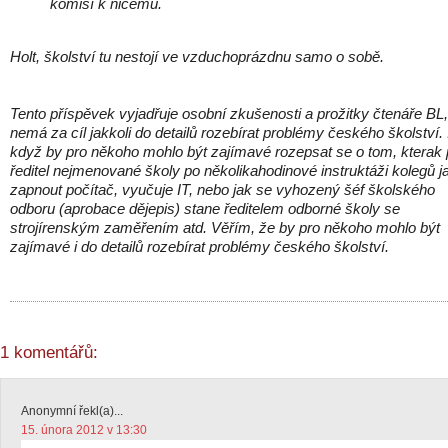
komisí k ničemu.
Holt, školství tu nestojí ve vzduchoprázdnu samo o sobě.
Tento příspěvek vyjadřuje osobní zkušenosti a prožitky čtenáře BL,
nemá za cíl jakkoli do detailů rozebírat problémy českého školství. 
když by pro někoho mohlo být zajímavé rozepsat se o tom, kterak
ředitel nejmenované školy po několikahodinové instruktáži kolegů j
zapnout počítač, vyučuje IT, nebo jak se vyhozený šéf školského
odboru (aprobace dějepis) stane ředitelem odborné školy se
strojírenským zaměřením atd. Věřím, že by pro někoho mohlo být
zajímavé i do detailů rozebírat problémy českého školství.
1 komentářů:
Anonymní řekl(a)...
15. února 2012 v 13:30