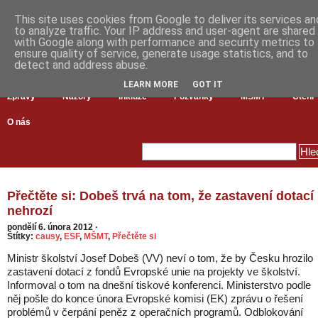
This site uses cookies from Google to deliver its services an
to analyze traffic. Your IP address and user-agent are shared
with Google along with performance and security metrics to
ensure quality of service, generate usage statistics, and to
detect and address abuse.
LEARN MORE
GOT IT
Zprávy
Názory
Inkluze
Pozvánky
MŠMT
Čtení
O nás
Přečtěte si: Dobeš trvá na tom, že zastavení dotací
nehrozí
pondělí 6. února 2012
·
Štítky:
causy
,
ESF
,
MŠMT
,
Přečtěte si
Ministr školství Josef Dobeš (VV) neví o tom, že by Česku hrozilo
zastavení dotací z fondů Evropské unie na projekty ve školství.
Informoval o tom na dnešní tiskové konferenci. Ministerstvo podle
něj pošle do konce února Evropské komisi (EK) zprávu o řešení
problémů v čerpání peněz z operačních programů. Odblokování