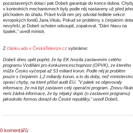
pozastavených dotací pak Dobeš garantuje do konce dubna. Chyb
v kontrolních mechanismech byly podle něj nastaveny už před jeho
příchodem do úřadu. Právě kvůli nim prý odvolal ředitele sekce
evropských fondů Jana Vitulu. Pokud se problémy s čerpáním dota
nevyřeší, je Dobeš ochoten odsoupit, zopakoval. "Dám hlavu na
špalek," uvedl ministr.
Z
článku
adu
v ČeskáTelevize.cz
vybíráme:
Dobeš dnes opět popřel, že by EK hrozila zastavením celého
programu Vzdělání pro konkurenceschopnost (OPVK), ze kterého
může Česko vyčerpat až 53 miliard korun. Podle něj je problém
pouze s čerpáním 1,2 miliardy korun, a to do doby, než ministerstv
opraví chyby, na které přišel audit EU. "V pátek se objevovaly
informace, že má být zastaven celý operační program. Znovu říká
není žádná informace, že by nějaký dopis (o zastavení programu)
jakoukoliv formou dorazil do České republiky," uvedl Dobeš.
0 komentářů: