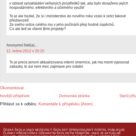
v oblasti vynakládání veřejných prostředků tak, aby bylo dosaženo jejich
hospodárného, efektivního a účelného využití
To je ale hezké, že si i ministerstvo do nového roku vzalo k srdci takové
předsevzetí.
Ze svého srdce celého mu v jeho počínáńí přeji hodně úspěchů.
Co ale teď se všemi těmi projekty?
Anonymní řekl(a)...
12. ledna 2012 v 20:25
To je prece jenom aktualizovana interni smernice, jak ma msmt vypisovat
zakazky, to asi neni moc zajimave pro ostatni
Okomentovat
Novější příspěvek
Domovská stránka
Starší pří
Přihlásit se k odběru:
Komentáře k příspěvku (Atom)
ČESKÁ ŠKOLA
JAKO NEZÁVISLÝ ŠKOLSKÝ ZPRAVODAJSKÝ PORTÁL PUBLIKUJE
ČLÁNKY PŘEDEVŠÍM K OŽEHAVÝM ŠKOLSKÝM TÉMATŮM, JAKO JE AKTUÁLNĚ