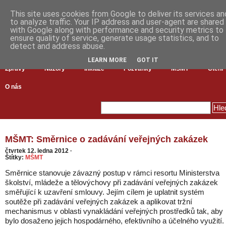
This site uses cookies from Google to deliver its services an
to analyze traffic. Your IP address and user-agent are shared
with Google along with performance and security metrics to
ensure quality of service, generate usage statistics, and to
detect and address abuse.
LEARN MORE
GOT IT
Zprávy
Názory
Inkluze
Pozvánky
MŠMT
Čtení
O nás
MŠMT: Směrnice o zadávání veřejných zakázek
čtvrtek 12. ledna 2012
·
Štítky:
MŠMT
Směrnice stanovuje závazný postup v rámci resortu Ministerstva
školství, mládeže a tělovýchovy při zadávání veřejných zakázek
směřující k uzavření smlouvy. Jejím cílem je uplatnit systém
soutěže při zadávání veřejných zakázek a aplikovat tržní
mechanismus v oblasti vynakládání veřejných prostředků tak, aby
bylo dosaženo jejich hospodárného, efektivního a účelného využití.