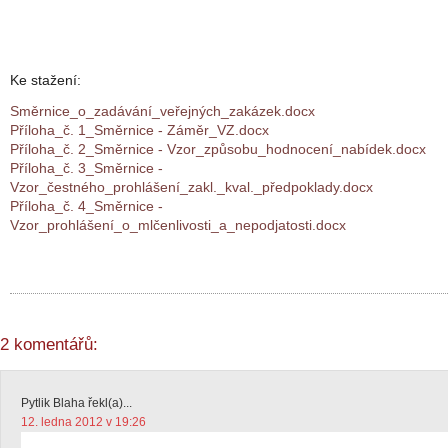
Ke stažení:
Směrnice_o_zadávání_veřejných_zakázek.docx
Příloha_č. 1_Směrnice - Záměr_VZ.docx
Příloha_č. 2_Směrnice - Vzor_způsobu_hodnocení_nabídek.docx
Příloha_č. 3_Směrnice -
Vzor_čestného_prohlášení_zakl._kval._předpoklady.docx
Příloha_č. 4_Směrnice -
Vzor_prohlášení_o_mlčenlivosti_a_nepodjatosti.docx
2 komentářů:
Pytlik Blaha řekl(a)...
12. ledna 2012 v 19:26