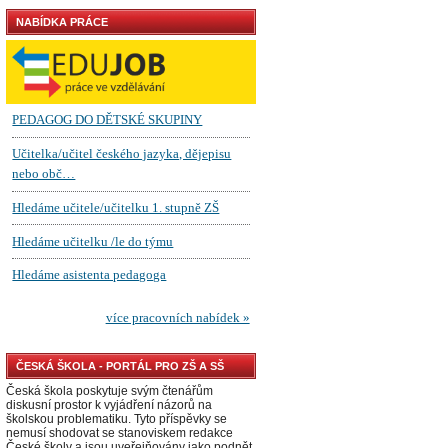
NABÍDKA PRÁCE
ČESKÁ ŠKOLA - PORTÁL PRO ZŠ A SŠ
Česká škola poskytuje svým čtenářům
diskusní prostor k vyjádření názorů na
školskou problematiku. Tyto příspěvky se
nemusí shodovat se stanoviskem redakce
České školy a jsou uveřejňovány jako podnět