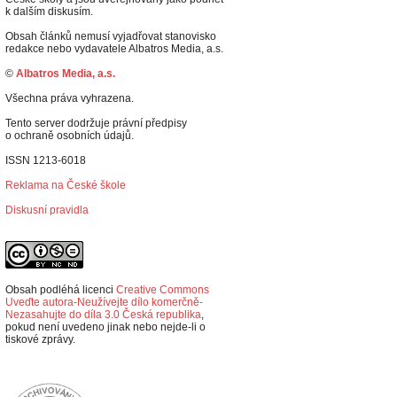
k dalším diskusím.
Obsah článků nemusí vyjadřovat stanovisko
redakce nebo vydavatele Albatros Media, a.s.
©
Albatros Media, a.s.
Všechna práva vyhrazena.
Tento server dodržuje právní předpisy
o ochraně osobních údajů.
ISSN 1213-6018
Reklama na České škole
Diskusní pravidla
Obsah podléhá licenci
Creative Commons
Uveďte autora-Neužívejte dílo komerčně-
Nezasahujte do díla 3.0 Česká republika
,
p
okud není uvedeno jinak nebo nejde-li o
tiskové zprávy.