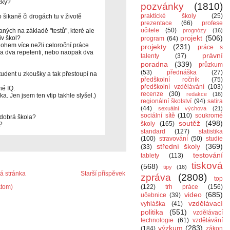
čky?
pozvánky
(1810)
praktické školy
(25)
o šikaně či drogách tu v životě
prezentace
(66)
profese
učitele
(50)
ných na základě "testů", které ale
prognózy
(16)
projekt
(506)
iv škol?
program
(64)
ohem více nežli celoroční práce
projekty
(231)
práce s
oma dva repetenti, nebo naopak dva
právní
talenty
(37)
poradna
(339)
průzkum
(53)
přednáška
(27)
 student u zkoušky a tak přestoupí na
předškolní ročník
(75)
předškolní vzdělávání
(103)
é IQ.
recenze
(30)
redakce
(16)
. Jen jsem ten vtip takhle slyšel.)
regionální školství
(94)
satira
(44)
sexuální výchova
(21)
sociální sítě
(110)
soukromé
 dobrá škola?
soutěž
(498)
školy
(165)
?
standard
(127)
statistika
(100)
stravování
(50)
studie
střední školy
(369)
(33)
testování
tablety
(113)
tisková
(568)
tipy
(16)
 stránka
Starší příspěvek
zpráva
(2808)
top
Atom)
(122)
trh práce
(156)
video
(685)
učebnice
(39)
vzdělávací
vyhláška
(41)
politika
(551)
vzdělávací
technologie
(61)
vzdělávání
výzkum
(283)
(184)
zákon