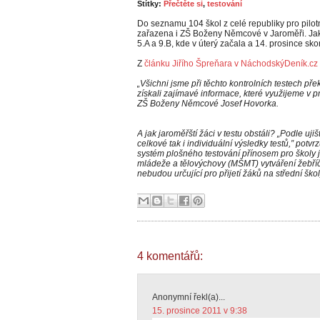
Štítky:
Přečtěte si
,
testování
Do seznamu 104 škol z celé republiky pro pilotn
zařazena i ZŠ Boženy Němcové v Jaroměři. Jako
5.A a 9.B, kde v úterý začala a 14. prosince sko
Z
článku Jiřího Špreňara v NáchodskýDeník.cz
„Všichni jsme při těchto kontrolních testech pře
získali zajímavé informace, které využijeme v pr
ZŠ Boženy Němcové Josef Hovorka.
A jak jaroměřští žáci v testu obstáli? „Podle uj
celkové tak i individuální výsledky testů,” potv
systém plošného testování přínosem pro školy je
mládeže a tělovýchovy (MŠMT) vytváření žebříč
nebudou určující pro přijetí žáků na střední škol
4 komentářů:
Anonymní řekl(a)...
15. prosince 2011 v 9:38