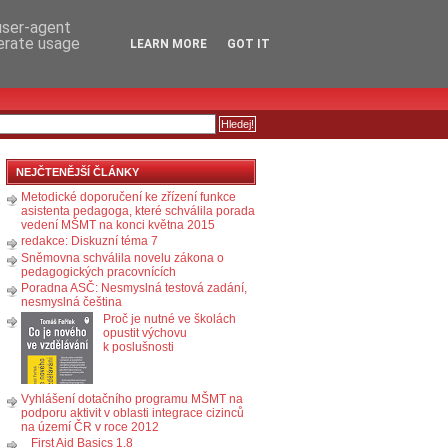
RSS
KOMENTÁŘE
 user-agent
nerate usage
LEARN MORE
GOT IT
NEJČTENĚJŠÍ ČLÁNKY
Metodické doporučení ke zřízení funkce
asistenta pedagoga, které schválila porada
vedení MŠMT na konci května 2015
redakce: Diskuzní téma 7
Sněmovna schválila novelu zákona o
pedagogických pracovnících
Poradna ASČ: Nesmyslná testová zadání,
nesmyslná čeština
Proč je nutné ve školách
opustit výchovu
k poslušnosti
Vyhlášení dotačního programu MŠMT na
podporu aktivit v oblasti integrace cizinců
na území ČR v roce 2012
First Aid Basics 1.8