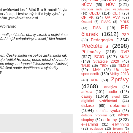
NÚV
(321)
NÚOV
(55)
Národní rada pro vzdělávání
í ověřování testů žáků 5. a 9. ročníků byla
OECD
(114)
OER
(25)
(16)
 zástupci testovaných tříd byly vybrány
OP VK
(24)
OP VVV
(67)
nčila „prověrka” znalostí.
Ostatní
(6)
PIAAC
(8)
PIRLS
PR
vybíráme:
PISA
(119)
(13)
článek
(1612)
konali počáteční obavy, strach a nejistotu a
PSP
ůběhu již celoplošných testů,” říká ředitel
Pedagogika
(1364)
(80)
Přečtěte si
(2698)
Přijímačky
(216)
RVP
ištění České školní inspekce získá škola jak
(627)
SCIO
(317)
SKAV
rzuje ředitel Hovorka, podle jehož slov bude
(148)
Strategie 2020
(46)
n tehdy, nedopustí-li Ministerstvo školství,
TIMSS
TALIS
(19)
TEDx
(10)
ků škol podle úspěšnosti a výsledky
(39)
UJAK
(25)
Učitelský
y.
spomocník
(169)
Volby 2013
Zprávy
(40)
VÚP
(53)
(4268)
analýza
(25)
anketa
(101)
audio
(148)
causy
(1049)
cloud
(22)
digitální vzdělávání
(44)
dokument
diskuse
(65)
(1094)
domácí výuka
(28)
dětské
dotační program
(21)
e-knihy
(323)
skupiny
(52)
e-learning
(31)
eTwinning
(32)
evaluace
(13)
fejeton
(3)