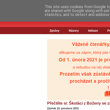
This site uses cookies from Google to 
are shared with Google along with per
statistics, and to detect and address
Zprávy
Názory
Inkluze
P
Přečtěte si: Školáci z Boženy se z
čtvrtek 15. prosince 2011
·