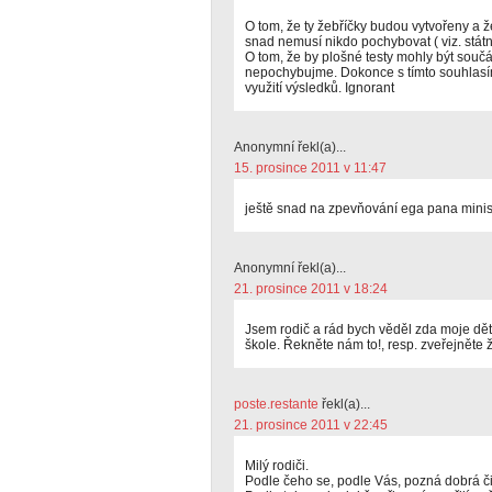
O tom, že ty žebříčky budou vytvořeny a ž
snad nemusí nikdo pochybovat ( viz. státní
O tom, že by plošné testy mohly být součá
nepochybujme. Dokonce s tímto souhlasí
využití výsledků. Ignorant
Anonymní řekl(a)...
15. prosince 2011 v 11:47
ještě snad na zpevňování ega pana minis
Anonymní řekl(a)...
21. prosince 2011 v 18:24
Jsem rodič a rád bych věděl zda moje dět
škole. Řekněte nám to!, resp. zveřejněte ž
poste.restante
řekl(a)...
21. prosince 2011 v 22:45
Milý rodiči.
Podle čeho se, podle Vás, pozná dobrá č