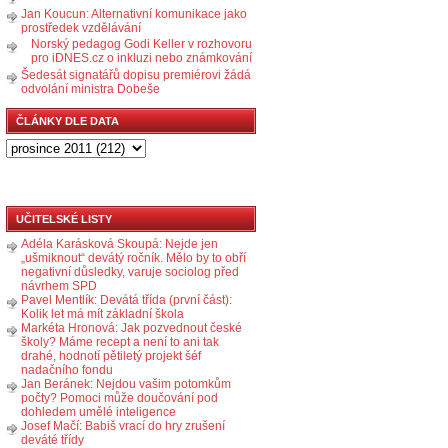
Jan Koucun: Alternativní komunikace jako
prostředek vzdělávání
Norský pedagog Godi Keller v rozhovoru
pro iDNES.cz o inkluzi nebo známkování
Šedesát signatářů dopisu premiérovi žádá
odvolání ministra Dobeše
ČLÁNKY DLE DATA
UČITELSKÉ LISTY
Adéla Karásková Skoupá: Nejde jen
„ušmiknout“ devátý ročník. Mělo by to obří
negativní důsledky, varuje sociolog před
návrhem SPD
Pavel Mentlík: Devátá třída (první část):
Kolik let má mít základní škola
Markéta Hronová: Jak pozvednout české
školy? Máme recept a není to ani tak
drahé, hodnotí pětiletý projekt šéf
nadačního fondu
Jan Beránek: Nejdou vašim potomkům
počty? Pomoci může doučování pod
dohledem umělé inteligence
Josef Mačí: Babiš vrací do hry zrušení
deváté třídy