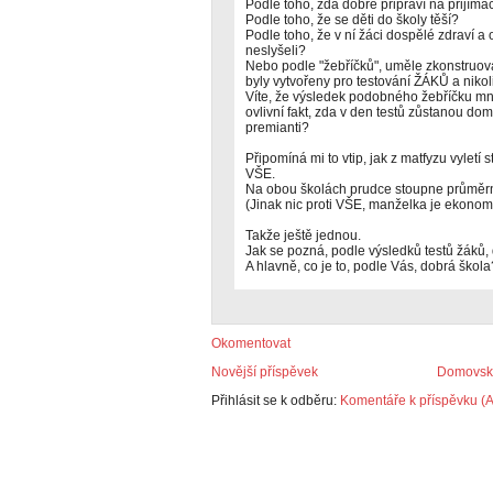
Podle toho, zda dobře připraví na přijíma
Podle toho, že se děti do školy těší?
Podle toho, že v ní žáci dospělé zdraví a 
neslyšeli?
Nebo podle "žebříčků", uměle zkonstruova
byly vytvořeny pro testování ŽÁKŮ a nikol
Víte, že výsledek podobného žebříčku mn
ovlivní fakt, zda v den testů zůstanou d
premianti?
Připomíná mi to vtip, jak z matfyzu vyletí
VŠE.
Na obou školách prudce stoupne průměrn
(Jinak nic proti VŠE, manželka je ekonomka
Takže ještě jednou.
Jak se pozná, podle výsledků testů žáků,
A hlavně, co je to, podle Vás, dobrá škola
Okomentovat
Novější příspěvek
Domovská
Přihlásit se k odběru:
Komentáře k příspěvku (