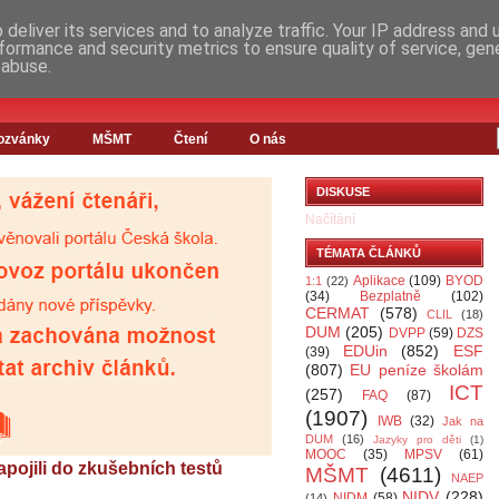
deliver its services and to analyze traffic. Your IP address and
formance and security metrics to ensure quality of service, ge
 abuse.
ozvánky
MŠMT
Čtení
O nás
DISKUSE
Načítání
TÉMATA ČLÁNKŮ
Aplikace
(109)
BYOD
1:1
(22)
(34)
Bezplatně
(102)
CERMAT
(578)
CLIL
(18)
DUM
(205)
DVPP
(59)
DZS
EDUin
(852)
ESF
(39)
(807)
EU peníze školám
ICT
(257)
FAQ
(87)
(1907)
IWB
(32)
Jak na
DUM
(16)
Jazyky pro děti
(1)
MOOC
(35)
MPSV
(61)
apojili do zkušebních testů
MŠMT
(4611)
NAEP
NIDV
(228)
NIDM
(58)
(14)