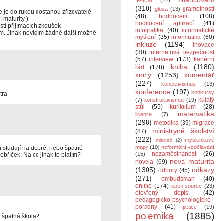
financování
festival
(22)
(310)
gramotnosti
glosa
(13)
e je do rukou dostanou zřizovatelé
(48)
hodnocení
(108)
 maturity )
hodnocení aplikací
(41)
stí přijímacích zkoušek
infografika
(40)
informatické
m. Jinak nevidím žádné další možné
myšlení
(35)
informatika
(60)
inkluze
(1194)
inovace
(30)
internetová bezpečnost
(57)
interview
(173)
kariérní
kniha
(1180)
řád
(178)
knihy
(1253)
komentář
(227)
konektivismus
(13)
konference
(197)
konkursy
tra
kulatý
(7)
konstruktivismus
(19)
stůl
(55)
kurikulum
(28)
matematika
licence
(7)
(298)
metodika
(39)
migrace
ministryně školství
(87)
(222)
myšlenkové
mládež
(2)
mapy
(10)
neformální vzdělávání
i studují na dobré, nebo špatné
nezaměstnanost
(26)
(15)
ebříček. Na co jinak to platím?
nová maturita
novela
(69)
(1305)
odkazy
odbory
(45)
(271)
ombudsman
(40)
online
(174)
open source
(23)
otevřený dopis
(42)
pedagogicko-psychologické
poradny
(41)
petice
(19)
polemika
(1885)
i špatná škola?