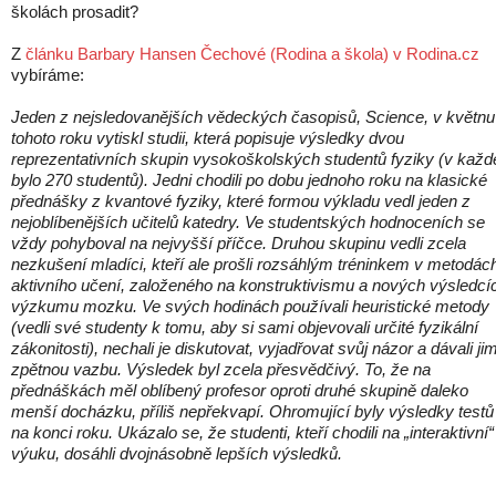
školách prosadit?
Z
článku Barbary Hansen Čechové (Rodina a škola) v Rodina.cz
vybíráme:
Jeden z nejsledovanějších vědeckých časopisů, Science, v květnu
tohoto roku vytiskl studii, která popisuje výsledky dvou
reprezentativních skupin vysokoškolských studentů fyziky (v každ
bylo 270 studentů). Jedni chodili po dobu jednoho roku na klasické
přednášky z kvantové fyziky, které formou výkladu vedl jeden z
nejoblíbenějších učitelů katedry. Ve studentských hodnoceních se
vždy pohyboval na nejvyšší příčce. Druhou skupinu vedli zcela
nezkušení mladíci, kteří ale prošli rozsáhlým tréninkem v metodác
aktivního učení, založeného na konstruktivismu a nových výsledcí
výzkumu mozku. Ve svých hodinách používali heuristické metody
(vedli své studenty k tomu, aby si sami objevovali určité fyzikální
zákonitosti), nechali je diskutovat, vyjadřovat svůj názor a dávali ji
zpětnou vazbu. Výsledek byl zcela přesvědčivý. To, že na
přednáškách měl oblíbený profesor oproti druhé skupině daleko
menší docházku, příliš nepřekvapí. Ohromující byly výsledky testů
na konci roku. Ukázalo se, že studenti, kteří chodili na „interaktivní“
výuku, dosáhli dvojnásobně lepších výsledků.