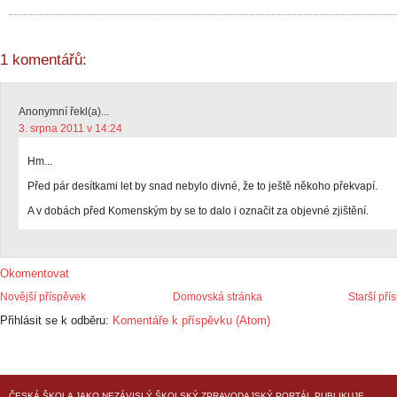
1 komentářů:
Anonymní řekl(a)...
3. srpna 2011 v 14:24
Hm...
Před pár desítkami let by snad nebylo divné, že to ještě někoho překvapí.
A v dobách před Komenským by se to dalo i označit za objevné zjištění.
Okomentovat
Novější příspěvek
Domovská stránka
Starší pří
Přihlásit se k odběru:
Komentáře k příspěvku (Atom)
ČESKÁ ŠKOLA
JAKO NEZÁVISLÝ ŠKOLSKÝ ZPRAVODAJSKÝ PORTÁL PUBLIKUJE