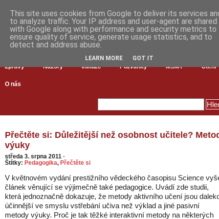
This site uses cookies from Google to deliver its services an
to analyze traffic. Your IP address and user-agent are shared
with Google along with performance and security metrics to
ensure quality of service, generate usage statistics, and to
detect and address abuse.
LEARN MORE
GOT IT
Zprávy
Názory
Inkluze
Pozvánky
MŠMT
Čtení
O nás
Přečtěte si: Důležitější než osobnost učitele? Meto
výuky
středa 3. srpna 2011
·
Štítky:
Pedagogika
,
Přečtěte si
V květnovém vydání prestižního vědeckého časopisu Science vyš
článek věnující se výjimečně také pedagogice. Uvádí zde studii,
která jednoznačně dokazuje, že metody aktivního učení jsou dalek
účinnější ve smyslu vstřebání učiva než výklad a jiné pasivní
metody výuky. Proč je tak těžké interaktivní metody na některých