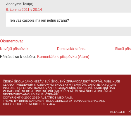
Anonymní řekl(a)...
9. června 2011 v 20:14
Ten váš časopis má jen jednu stranu?
Okomentovat
Novější příspěvek
Domovská stránka
Starší pří
Přihlásit se k odběru:
Komentáře k příspěvku (Atom)
ČESKÁ ŠKOLA
JAKO NEZÁVISLÝ ŠKOLSKÝ ZPRAVODAJSKÝ PORTÁL PUBLIKUJE
ČLÁNKY PŘEDEVŠÍM K OŽEHAVÝM ŠKOLSKÝM TÉMATŮM, JAKO JE AKTUÁLNĚ
INKLUZE, REFORMA FINANCOVÁNÍ REGIONÁLNÍHO ŠKOLSTVÍ, KARIÉRNÍ ŘÁD
PEDAGOGŮ, NEBO JEDNOTNÉ PŘIJÍMACÍ ŘÍZENÍ.
ČESKÁ ŠKOLA
UMOŽŇUJE
NECENZUROVANOU DISKUSI ČTENÁŘŮ.
COPYRIGHT © 2000-2015· ALBATROS MEDIA A.S.
THEME
BY
BRIAN GARDNER
· BLOGGERIZED BY
ZONA CEREBRAL
AND
GIRLYBLOGGER
· MODIFIED BY
J4W
BLOGGER
·
P