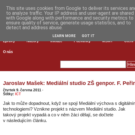
This site uses cookies from Google to deliver its services an
to analyze traffic. Your IP address and user-agent are shared
with Google along with performance and security metrics to
ensure quality of service, generate usage statistics, and to
detect and address abuse.
LEARN MORE
GOT IT
Zprávy
Názory
Inkluze
Pozvánky
MŠMT
Čtení
O nás
Jaroslav Mašek: Mediální studio ZŠ genpor. F. Peři
čtvrtek 9. června 2011
·
Štítky:
ICT
Jak to může dopadnout, když se spojí Mediální výchova s digitální
technologiemi? Vznikne projekt s názvem Mediální studio. Jak
takový projekt vypadá a co v něm žáci dělají, se dočtete
v následujícím článku.