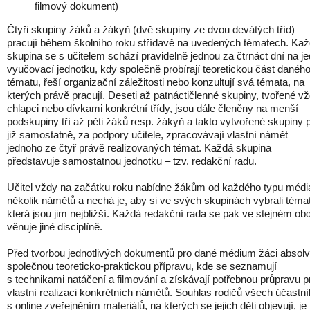
filmový dokument)
Čtyři skupiny žáků a žákyň (dvě skupiny ze dvou devátých tříd)
pracují během školního roku střídavě na uvedených tématech. Ka
skupina se s učitelem schází pravidelně jednou za čtrnáct dní na j
vyučovací jednotku, kdy společně probírají teoretickou část danéh
tématu, řeší organizační záležitosti nebo konzultují svá témata, na
kterých právě pracují. Deseti až patnáctičlenné skupiny, tvořené v
chlapci nebo dívkami konkrétní třídy, jsou dále členěny na menší
podskupiny tří až pěti žáků resp. žákyň a takto vytvořené skupiny 
již samostatně, za podpory učitele, zpracovávají vlastní námět
jednoho ze čtyř právě realizovaných témat. Každá skupina
představuje samostatnou jednotku – tzv. redakční radu.
Učitel vždy na začátku roku nabídne žákům od každého typu médi
několik námětů a nechá je, aby si ve svých skupinách vybrali téma
která jsou jim nejbližší. Každá redakční rada se pak ve stejném ob
věnuje jiné disciplíně.
Před tvorbou jednotlivých dokumentů pro dané médium žáci absolv
společnou teoreticko-praktickou přípravu, kde se seznamují
s technikami natáčení a filmování a získávají potřebnou průpravu p
vlastní realizaci konkrétních námětů. Souhlas rodičů všech účastn
s online zveřejněním materiálů, na kterých se jejich děti objevují, je