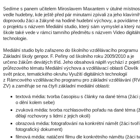
Sedíme s panem učitelem Miroslavem Maxantem v útulné místnost
vedle hudebny, kde ještě před pár minutami zpívali za jeho klavírní
doprovodu žáci a žákyně na hodině hudební výchovy, a povídáme 
o projektu s názvem Mediální studio, který sám vymyslel a který n
škole také vede v rámci tamního předmětu s názvem Video digitáln
technologie.
Mediální studio bylo zařazeno do školního vzdělávacího programu
Základní školy genpor. F. Peřiny od školního roku 2009/2010 a je
určeno žákům devátých tříd. Jeho obsahová náplň vychází z pojetí
průřezového tématu Mediální výchova a vzdělávací oblasti Člověk
svět práce, tematického okruhu Využití digitálních technologií
z Rámcového vzdělávacího programu pro základní vzdělávání (R
ZV) a zaměřuje se na čtyři základní mediální oblasti:
textová média: tvorba časopisu s články na dané téma (žáci 
o dění kolem sebe)
zvuková média: tvorba rozhlasového pořadu na dané téma (
dělají rozhovory s lidmi z jejich okolí)
obrazová média: fotografování na konkrétní námět (žáci tvoří
fotografický dokument)
filmová média: natáčení filmu dle konkrétního námětu (žáci tv