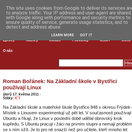
This site uses cookies from Google to deliver its services an
to analyze traffic. Your IP address and user-agent are shared
with Google along with performance and security metrics to
ensure quality of service, generate usage statistics, and to
detect and address abuse.
LEARN MORE
GOT IT
Zprávy
Názory
Inkluze
Pozvánky
MŠMT
Čtení
O nás
Roman Bořánek: Na Základní škole v Bystřici
používají Linux
úterý 17. května 2011
·
Štítky:
ICT
Na Základní škole a mateřské škole Bystřice 848 v okresu Frýdek-
Místek s Linuxem experimentují už pět let. V současnosti používají
Ubuntu a říkají, že Linux v poslední době udělal obrovský krok
kupředu. S Ubuntu pracují i žáci na prvním stupni a nemají problém
se s ním sžít. Je to pro ně snazší než pro učitele, kteří mnoho let