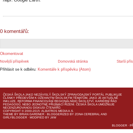
0 komentářů:
Okomentovat
Novější příspěvek
Domovská stránka
Starší pří
Přihlásit se k odběru:
Komentáře k příspěvku (Atom)
ČESKÁ ŠKOLA
JAKO NEZÁVISLÝ ŠKOLSKÝ ZPRAVODAJSKÝ PORTÁL PUBLIKUJE
ČLÁNKY PŘEDEVŠÍM K OŽEHAVÝM ŠKOLSKÝM TÉMATŮM, JAKO JE AKTUÁLNĚ
INKLUZE, REFORMA FINANCOVÁNÍ REGIONÁLNÍHO ŠKOLSTVÍ, KARIÉRNÍ ŘÁD
PEDAGOGŮ, NEBO JEDNOTNÉ PŘIJÍMACÍ ŘÍZENÍ.
ČESKÁ ŠKOLA
UMOŽŇUJE
NECENZUROVANOU DISKUSI ČTENÁŘŮ.
COPYRIGHT © 2000-2015· ALBATROS MEDIA A.S.
THEME
BY
BRIAN GARDNER
· BLOGGERIZED BY
ZONA CEREBRAL
AND
GIRLYBLOGGER
· MODIFIED BY
J4W
BLOGGER
·
P