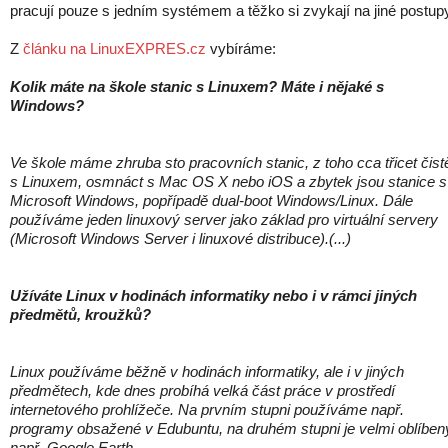
pracují pouze s jedním systémem a těžko si zvykají na jiné postup
Z
článku na LinuxEXPRES.cz
vybíráme:
Kolik máte na škole stanic s Linuxem? Máte i nějaké s
Windows?
Ve škole máme zhruba sto pracovních stanic, z toho cca třicet čist
s Linuxem, osmnáct s Mac OS X nebo iOS a zbytek jsou stanice s
Microsoft Windows, popřípadě dual-boot Windows/Linux. Dále
používáme jeden linuxový server jako základ pro virtuální servery
(Microsoft Windows Server i linuxové distribuce).(...)
Užíváte Linux v hodinách informatiky nebo i v rámci jiných
předmětů, kroužků?
Linux používáme běžně v hodinách informatiky, ale i v jiných
předmětech, kde dnes probíhá velká část práce v prostředí
internetového prohlížeče. Na prvním stupni používáme např.
programy obsažené v Edubuntu, na druhém stupni je velmi oblíben
např. Google Earth.