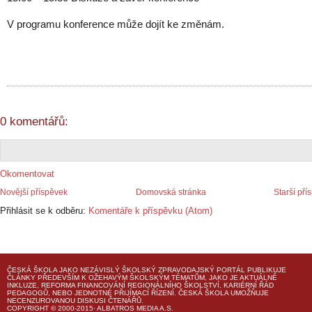
V programu konference může dojít ke změnám.
0 komentářů:
Okomentovat
Novější příspěvek
Domovská stránka
Starší pří
Přihlásit se k odběru:
Komentáře k příspěvku (Atom)
ČESKÁ ŠKOLA
JAKO NEZÁVISLÝ ŠKOLSKÝ ZPRAVODAJSKÝ PORTÁL PUBLIKUJE
ČLÁNKY PŘEDEVŠÍM K OŽEHAVÝM ŠKOLSKÝM TÉMATŮM, JAKO JE AKTUÁLNĚ
INKLUZE, REFORMA FINANCOVÁNÍ REGIONÁLNÍHO ŠKOLSTVÍ, KARIÉRNÍ ŘÁD
PEDAGOGŮ, NEBO JEDNOTNÉ PŘIJÍMACÍ ŘÍZENÍ.
ČESKÁ ŠKOLA
UMOŽŇUJE
NECENZUROVANOU DISKUSI ČTENÁŘŮ.
COPYRIGHT © 2000-2015· ALBATROS MEDIA A.S.