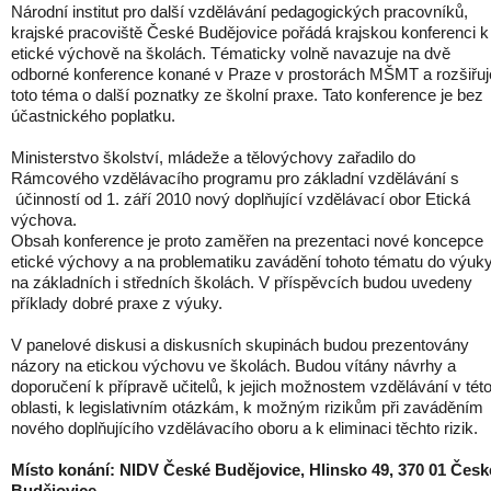
Národní institut pro další vzdělávání pedagogických pracovníků,
krajské pracoviště České Budějovice pořádá krajskou konferenci k
etické výchově na školách. Tématicky volně navazuje na dvě
odborné konference konané v Praze v prostorách MŠMT a rozšiřuj
toto téma o další poznatky ze školní praxe. Tato konference je bez
účastnického poplatku.
Ministerstvo školství, mládeže a tělovýchovy zařadilo do
Rámcového vzdělávacího programu pro základní vzdělávání s
účinností od 1. září 2010 nový doplňující vzdělávací obor Etická
výchova.
Obsah konference je proto zaměřen na prezentaci nové koncepce
etické výchovy a na problematiku zavádění tohoto tématu do výuk
na základních i středních školách. V příspěvcích budou uvedeny
příklady dobré praxe z výuky.
V panelové diskusi a diskusních skupinách budou prezentovány
názory na etickou výchovu ve školách. Budou vítány návrhy a
doporučení k přípravě učitelů, k jejich možnostem vzdělávání v tét
oblasti, k legislativním otázkám, k možným rizikům při zaváděním
nového doplňujícího vzdělávacího oboru a k eliminaci těchto rizik.
Místo konání: NIDV České Budějovice, Hlinsko 49, 370 01 Česk
Budějovice