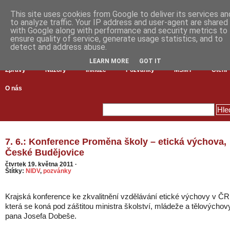
This site uses cookies from Google to deliver its services an
to analyze traffic. Your IP address and user-agent are shared
with Google along with performance and security metrics to
ensure quality of service, generate usage statistics, and to
detect and address abuse.
LEARN MORE
GOT IT
Zprávy
Názory
Inkluze
Pozvánky
MŠMT
Čtení
O nás
7. 6.: Konference Proměna školy – etická výchova,
České Budějovice
čtvrtek 19. května 2011
·
Štítky:
NIDV
,
pozvánky
Krajská konference ke zkvalitnění vzdělávání etické výchovy v ČR
která se koná pod záštitou ministra školství, mládeže a tělovýchov
pana Josefa Dobeše.