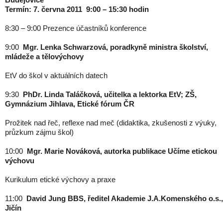
Termín: 7. června 2011 9:00 – 15:30 hodin
8:30 – 9:00
Prezence účastníků konference
9:00
Mgr. Lenka Schwarzová, poradkyně ministra školství,
mládeže a tělovýchovy
EtV do škol v aktuálních datech
9:30
PhDr. Linda Taláčková, učitelka a lektorka EtV; ZŠ,
Gymnázium Jihlava, Etické fórum ČR
Prožitek nad řeč, reflexe nad meč (didaktika, zkušenosti z výuky,
průzkum zájmu škol)
10:00
Mgr. Marie Nováková, autorka publikace Učíme etickou
výchovu
Kurikulum etické výchovy a praxe
11:00
David Jung BBS, ředitel Akademie J.A.Komenského o.s.,
Jičín