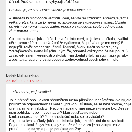
článek Proč se maturanti vyhýbají překážkám...
Pricinou je, ze cele ceske skolstvi je jedna velka lez.
A studenti to moc dobre vedi/citi. Vedi, ze vse na strednich skolach je jedna
velka pretvarka, a ze to nema nic spolecne se skutecnym zivotem. Ucitele
povetsinou nemaji vubec zadne poneti o skutecnem svete, reditele jsou
zkorumpani cunici.
Co k tomu dodat, jak to řešit. Hlavně nikdo neví, co je kvalitní škola, kvalitní
učitel, kvalitní ředitel. Každý může vykřikovat, že právě on je ten dobrý či
nejlepší. Takže standardy učitelů, ředitelů, škol? Tlačit na média, aby
zveřejňováním skandálů (čím jiným, že, odborné otázky rodiče neupoutají)
zvyšovaly zájem veřejnosti o školství, tím doufat v tlak na státní správu, aby
zlepšila transparentnost procesu a zodpovědnost všech jeho činitelů...
Luděk Blaha řekl(a)...
22. května 2011 v 13:11
... nikdo neví, co je kvalitní ...
To je přesně ono. Jakkoli předmětem mého příspěvku není otázka kvality, ale
poukaz na odpovědnost za kvalitu, pravdou zůstává, že se neví přesně, co je
cílem a smyslem školství. Něco je napsáno, jiné může skutečně být. Děti se
mají pohlídat nebo i něco naučit? Mají být šťastné nebo
konkurenceschopné? Jde to společně nebo se to vylučuje?
Co je to ta kvalita školy, jaká jsou kritéria, jak je změřit, dát do souvislostí.
Pojednat o kvalitě systému, když se přesně neví, co je na vstupu, co v
průběhu a co na výstupu, je poněkud obtížné.