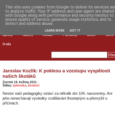
This site uses cookies from Google to deliver its services an
to analyze traffic. Your IP address and user-agent are shared
with Google along with performance and security metrics to
ensure quality of service, generate usage statistics, and to
detect and address abuse.
LEARN MORE
GOT IT
Zprávy
Názory
Inkluze
Pozvánky
MŠMT
Čtení
O nás
Jaroslav Kozlík: K poklesu a vzestupu vyspělosti
našich školáků
čtvrtek 19. května 2011
·
Štítky:
polemika
,
školství
Nestor naší pedagogiky oslaví za několik dní 104. narozeniny. Ani
jeho nenechávají výsledky vzdělávání lhostejným a přemýšlí o
příčinách.