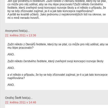
Jen pár postřehů k ředitelům. Zažil někdo z čtenářů ředitele, který by se ptal,
co může pro něj udělat, aby se mu lépe pracovalo?Zažil někdo čerstvého
ředitele, který zveřejnil svoji koncepci rozvoje školy a ví někdo o případu, že
by se kdy zřizovatel zajímal, je-li a jak tato koncepce naplňována?
A ještě ke kvalitě učitelů. Jako jednomu z nejskromnějších lidí na okrese, se
mi o mně nerado hovoří.
Anonymní řekl(a)...
22. května 2011 v 13:36
Zažil někdo z čtenářů ředitele, který by se ptal, co může pro něj udělat, aby s
mu lépe pracovalo?
ANO.
Zažil někdo čerstvého ředitele, který zveřejnil svoji koncepci rozvoje školy
ANO.
a ví někdo o případu, že by se kdy zřizovatel zajímal, je-li a jak tato koncepce
naplňována?
ANO.
Ondřej Šteffl řekl(a)...
22. května 2011 v 14:46