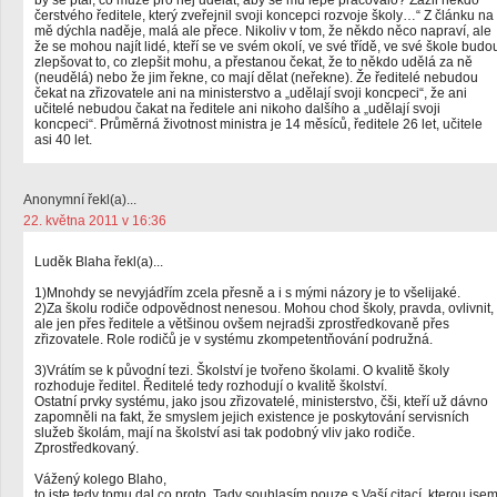
by se ptal, co může pro něj udělat, aby se mu lépe pracovalo? Zažil někdo
čerstvého ředitele, který zveřejnil svoji koncepci rozvoje školy…“ Z článku na
mě dýchla naděje, malá ale přece. Nikoliv v tom, že někdo něco napraví, ale
že se mohou najít lidé, kteří se ve svém okolí, ve své třídě, ve své škole budo
zlepšovat to, co zlepšit mohu, a přestanou čekat, že to někdo udělá za ně
(neudělá) nebo že jim řekne, co mají dělat (neřekne). Že ředitelé nebudou
čekat na zřizovatele ani na ministerstvo a „udělají svoji koncpeci“, že ani
učitelé nebudou čakat na ředitele ani nikoho dalšího a „udělají svoji
koncpeci“. Průměrná životnost ministra je 14 měsíců, ředitele 26 let, učitele
asi 40 let.
Anonymní řekl(a)...
22. května 2011 v 16:36
Luděk Blaha řekl(a)...
1)Mnohdy se nevyjádřím zcela přesně a i s mými názory je to všelijaké.
2)Za školu rodiče odpovědnost nenesou. Mohou chod školy, pravda, ovlivnit,
ale jen přes ředitele a většinou ovšem nejradši zprostředkovaně přes
zřizovatele. Role rodičů je v systému zkompetentňování podružná.
3)Vrátím se k původní tezi. Školství je tvořeno školami. O kvalitě školy
rozhoduje ředitel. Ředitelé tedy rozhodují o kvalitě školství.
Ostatní prvky systému, jako jsou zřizovatelé, ministerstvo, čši, kteří už dávno
zapomněli na fakt, že smyslem jejich existence je poskytování servisních
služeb školám, mají na školství asi tak podobný vliv jako rodiče.
Zprostředkovaný.
Vážený kolego Blaho,
to jste tedy tomu dal co proto. Tady souhlasím pouze s Vaší citací, kterou jse