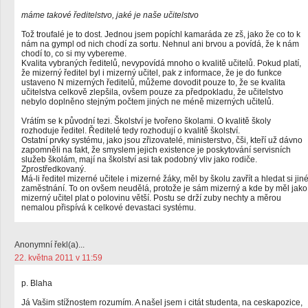
máme takové ředitelstvo, jaké je naše učitelstvo
Tož troufalé je to dost. Jednou jsem popíchl kamaráda ze zš, jako že co to k
nám na gympl od nich chodí za sortu. Nehnul ani brvou a povídá, že k nám
chodí to, co si my vybereme.
Kvalita vybraných ředitelů, nevypovídá mnoho o kvalitě učitelů. Pokud platí,
že mizerný ředitel byl i mizerný učitel, pak z informace, že je do funkce
ustaveno N mizerných ředitelů, můžeme dovodit pouze to, že se kvalita
učitelstva celkově zlepšila, ovšem pouze za předpokladu, že učitelstvo
nebylo doplněno stejným počtem jiných ne méně mizerných učitelů.
Vrátím se k původní tezi. Školství je tvořeno školami. O kvalitě školy
rozhoduje ředitel. Ředitelé tedy rozhodují o kvalitě školství.
Ostatní prvky systému, jako jsou zřizovatelé, ministerstvo, čši, kteří už dávno
zapomněli na fakt, že smyslem jejich existence je poskytování servisních
služeb školám, mají na školství asi tak podobný vliv jako rodiče.
Zprostředkovaný.
Má-li ředitel mizerné učitele i mizerné žáky, měl by školu zavřít a hledat si jin
zaměstnání. To on ovšem neudělá, protože je sám mizerný a kde by měl jako
mizerný učitel plat o polovinu větší. Postu se drží zuby nechty a měrou
nemalou přispívá k celkové devastaci systému.
Anonymní řekl(a)...
22. května 2011 v 11:59
p. Blaha
Já Vašim stížnostem rozumím. A našel jsem i citát studenta, na ceskapozice,