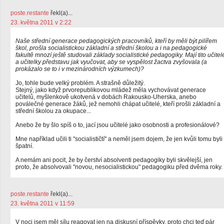
poste.restante
řekl(a)...
23. května 2011 v 2:22
Naše střední generace pedagogických pracovníků, kteří by měli být pilířem
škol, prošla socialistickou základní a střední školou a i na pedagogické
fakultě mnozí ještě studovali základy socialistické pedagogiky. Mají tito učitel
a učitelky představu jak vyučovat, aby se vyspělost žactva zvyšovala (a
prokázalo se to i v mezinárodních výzkumech)?
Jo, tohle bude velký problém. A strašně důležitý.
Stejný, jako když prvorepublikovou mládež měla vychovávat generace
učitelů, myšlenkově ukotvená v dobách Rakousko-Uherska, anebo
poválečné generace žáků, jež nemohli chápat učitelé, kteří prošli základní a
střední školou za okupace...
Anebo že by šlo spíš o to, jací jsou učitelé jako osobnosti a profesionálové?
Mne například učili ti "socialističtí" a neměl jsem dojem, že jen kvůli tomu byli
špatní.
A nemám ani pocit, že by čerství absolventi pedagogiky byli skvělejší, jen
proto, že absolvovali "novou, nesocialistickou" pedagogiku před dvěma roky.
poste.restante
řekl(a)...
23. května 2011 v 11:59
V noci jsem měl sílu reagovat jen na diskusní příspěvky, proto chci teď pár