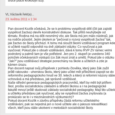
srdce pláče krokodýlí slzy.
VL.Václavík řekl(a)...
23. května 2011 v 1:34
Pan docent Kozlík očekává, že se k problému vyspělosti dětí (čili jak zajistit
vyspělost žactva) otevře konstruktivní diskuse. Tak příliš neuhýbejte od
tématu. Rodina má na děti nesmírný vliv, ale škola má jen málo nástrojů, jak
na rodiče působit. Jejím úkolem je "pečovat o rozvoj vyspělosti žactva" tak,
jak žactvo do školy přichází. K tomu má sloužit školní vzdělávací program kd
si učitelé napíší odpovědi na dvě základní otázky: Co vyučovat a jak
vyučovat. Pokud jde o obsah vzdělávání, dává k tomu RVP ZV rámec velmi
podrobný a patrně tam je vše potřebné. Jen pro 2. stupeň je uvedeno 340
položek očekávaných výstupů (co žák musí znát a umět). Pokud jde o otázku
"Jak?" jsou vzdělávací strategie ponechány na škole a učitelích a zde je
kámen úrazu.
Pan docent napsal svůj příspěvek z pohledu člověka, který jako žák zažil
ještě rakousko - uherskou školu, který jako učitel měl příležitost zapojit se do
reformního pedagogickoho hnutí ve 30. letech a který si reformní názory stále
uchovává a má představu, jak správně vzdělávat.
Naše střední generace pedagogických pracovníků, kteří by měli být pilířem
škol, prošla socialistickou základní a střední školou a i na pedagogické
fakultě mnozí ještě studovali základy socialistické pedagogiky. Mají tito učitel
a učitelky představu jak vyučovat, aby se vyspělost žactva zvyšovala (a
prokázalo se to i v mezinárodních výzkumech)?
Pokud docent Kozlík v závěru příspěvku žádá reformu učitelského
vzdělávání, pak se nejedná jen o nové učitele ale o jakousi rekvalifikaci
všech, kteří jsou stále ukotveni v metodách socialistické školy.