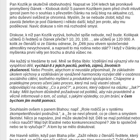
Pan Kozlík je skutečně obdivuhodný. Napsat ve 104 letech tak pronikavě
promyšlený článek – Klobouk dolů! S panem Kozlíkem jsem před chvíli mluvi
(prosil jsem ho o souhlas s převzetím článku na svůj blog na aktualne.cz),
jeho duševní svěžest je ohromná. Myslím, že se nebude zlobit, když mu
zavolá (telefon je pod článkem) i někdo další, když jen proto, aby mu
poděkoval. Navíc diskuse s ním má rozhodně smysl.
Diskuse, k níž pan Kozlík vyzývá, bohužel spíše nebude, než bude. Kolikpak
učitelů či ředitelů si článek přečte? 10, 20, 100…, ale učitelů je 120 000. A
kolik ze čtenářů si ze článku odnese, že „Děti jsou vlivem společenské
atmosféry nevychované, a napravit to má rodina nebo stát“? I když v článku j
myšlenka první věty jen trochu a druhá vůbec ne.
Ale každý si hledáme to své. Mně se třeba líbilo:
Vzdělání má výrazný vliv na
vyspělost dětí,
vychází-li z jejich pocitů, potřeb, zájmů, životních
zkušeností.
Nebo
Prosím, abychom si neustále připomínali, že základním
úkolem výchovy a vzdělávání je vyváženě harmonicky rozvíjet dítě v osobnos
sociálního cítění, tvořivého myšlení a produktivní spolupráce. Chápejme a
praktikujme proces učení jako proces, který má svůj vlastní obsah,
odpovídající na otázku: „Co a proč?“, a proces, který odpoví na otázku: „Jak?“
A taky:
Měli bychom důsledně požadovat od politiků, aby nás pravidelně a
věcně informovali o tom, oč usilují, s jakými výsledky, co jim brání,
v čem
bychom jim mohli pomoci.
Souhlasím ovšem s panem Blahou: např. „Role rodičů je v systému
zkompetentňování podružná.“, a „ že se neví přesně, co je cílem a smyslem
školství. Něco je napsáno, jiné může skutečně být. Děti se mají pohlídat nebo
i něco naučit? Mají být šťastné nebo konkurenceschopné? Jde to společně
nebo se to vylučuje?“. A tom by se mělo diskutovat.
Ale hlavně sdílím, když pan Blaha píše: „Zažil někdo z čtenářů ředitele, který