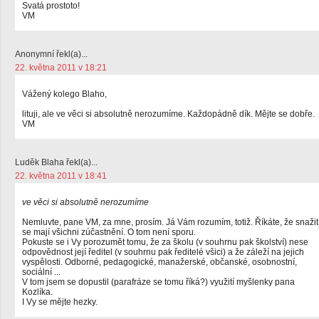
Svatá prostoto!
VM
Anonymní řekl(a)...
22. května 2011 v 18:21
Vážený kolego Blaho,
lituji, ale ve věci si absolutně nerozumíme. Každopádně dík. Mějte se dobře.
VM
Luděk Blaha řekl(a)...
22. května 2011 v 18:41
ve věci si absolutně nerozumíme
Nemluvte, pane VM, za mne, prosím. Já Vám rozumím, totiž. Říkáte, že snažit
se mají všichni zúčastnění. O tom není sporu.
Pokuste se i Vy porozumět tomu, že za školu (v souhrnu pak školství) nese
odpovědnost její ředitel (v souhrnu pak ředitelé všici) a že záleží na jejich
vyspělosti. Odborné, pedagogické, manažerské, občanské, osobnostní,
sociální ...
V tom jsem se dopustil (parafráze se tomu říká?) využití myšlenky pana
Kozlíka.
I Vy se mějte hezky.