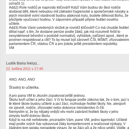
označil 1).
Add2) Role rodičů je naprosto klíčová!!! Když Vám budou do škol rodiče
dodávat děti, které nebudou mít základní hygienické a společenské návyky a
jejich morálně volní vlastnosti budou atakovat nulu, budete děkovat Bohu, že
přežijete vyučovací hodinu. V záporném případě přijme ředitel nového
učitele.
Add3) Role Vámi uvedených složek je rovněž klíčová!!! Co má chudák ředitel
dělat např. s tím, že dostane peníze podle žáků, jak má rozumně řešit to
nesystémové běsnění v podobě normativů, vyhlášek, nařízení apod., které je
povinen respektovat a ctít? To by musel být zároveň ČŠI, MŠMT, zřizovatelem
parlamentem ČR, vládou ČR a pro jistotu ještě presidentem republiky.
VM
Luděk Blaha řekl(a)...
22. května 2011 v 17:46
ANO, ANO, ANO
Šťastný to učitel/ka.
A pro pana VM to zkusím zopakovat ještě jednou.
Školu tvoři učitel a jeho žáci. V čr to funguje podle zákona tak, že o tom, jací v
té které škole budou učitelé a jací žáci, rozhoduje ředitel školy. Ne, alespoň
ne zjevně, rodiče, zřizovatel nebo dokonce ministerstvo či čši.
Nemyslím si, že by nějaký vnější vliv mohl zabránit řediteli školy v jeho
úmyslu tvořit dobrou školu.
Když to na mě neřeknete, prozradím Vám, pane VM, jedno tajemství. Učitelé
mají podle svých švp vybavovat žáky kompetencemi a realizovat výstupy. V
žádném tom spisku nenajdete výrazy, že se žáci uči a že něco umějí. Vidíte, 