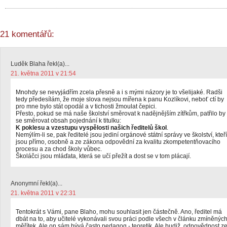
21 komentářů:
Luděk Blaha řekl(a)...
21. května 2011 v 21:54
Mnohdy se nevyjádřím zcela přesně a i s mými názory je to všelijaké. Radši
tedy předesílám, že moje slova nejsou mířena k panu Kozlíkovi, neboť ctí by
pro mne bylo stát opodál a v tichosti žmoulat čepici.
Přesto, pokud se má naše školství směrovat k nadějnějším zítřkům, patřilo by
se směrovat obsah pojednání k titulku:
K poklesu a vzestupu vyspělosti našich ředitelů škol
.
Nemýlím-li se, pak ředitelé jsou jediní orgánové státní správy ve školství, kteří
jsou přímo, osobně a ze zákona odpovědní za kvalitu zkompetentňovacího
procesu a za chod školy vůbec.
Školáčci jsou mláďata, která se učí přežít a dost se v tom plácají.
Anonymní řekl(a)...
21. května 2011 v 22:31
Tentokrát s Vámi, pane Blaho, mohu souhlasit jen částečně. Ano, ředitel má
dbát na to, aby učitelé vykonávali svou práci podle všech v článku zmíněnýc
měřítek. Ale on sám bývá často pedagog - teoretik. Ale budiž, odpovědnost z