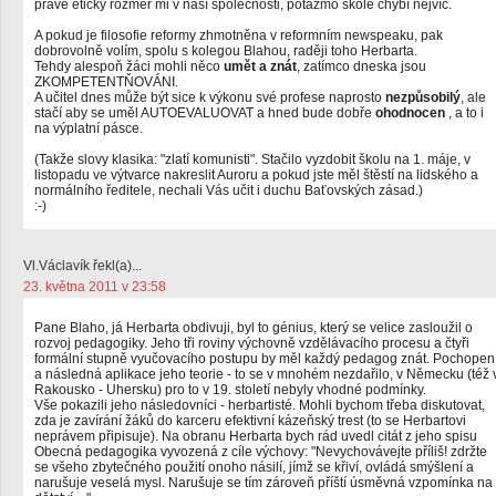
právě etický rozměr mi v naší společnosti, potažmo škole chybí nejvíc.
A pokud je filosofie reformy zhmotněna v reformním newspeaku, pak
dobrovolně volím, spolu s kolegou Blahou, raději toho Herbarta.
Tehdy alespoň žáci mohli něco
umět a znát
, zatímco dneska jsou
ZKOMPETENTŇOVÁNI.
A učitel dnes může být sice k výkonu své profese naprosto
nezpůsobilý
, ale
stačí aby se uměl AUTOEVALUOVAT a hned bude dobře
ohodnocen
, a to i
na výplatní pásce.
(Takže slovy klasika: "zlatí komunisti". Stačilo vyzdobit školu na 1. máje, v
listopadu ve výtvarce nakreslit Auroru a pokud jste měl štěstí na lidského a
normálního ředitele, nechali Vás učit i duchu Baťovských zásad.)
:-)
Vl.Václavík řekl(a)...
23. května 2011 v 23:58
Pane Blaho, já Herbarta obdivuji, byl to génius, který se velice zasloužil o
rozvoj pedagogiky. Jeho tři roviny výchovně vzdělávacího procesu a čtyři
formální stupně vyučovacího postupu by měl každý pedagog znát. Pochopen
a následná aplikace jeho teorie - to se v mnohém nezdařilo, v Německu (též 
Rakousko - Uhersku) pro to v 19. století nebyly vhodné podmínky.
Vše pokazili jeho následovníci - herbartisté. Mohli bychom třeba diskutovat,
zda je zavírání žáků do karceru efektivní kázeňský trest (to se Herbartovi
neprávem připisuje). Na obranu Herbarta bych rád uvedl citát z jeho spisu
Obecná pedagogika vyvozená z cíle výchovy: "Nevychovávejte příliš! zdržte
se všeho zbytečného použití onoho násilí, jímž se křiví, ovládá smýšlení a
narušuje veselá mysl. Narušuje se tím zároveň příští úsměvná vzpomínka na