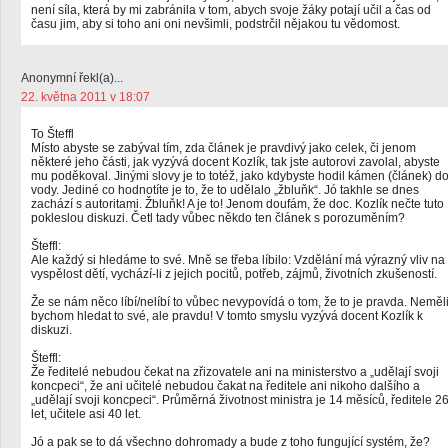
není síla, která by mi zabránila v tom, abych svoje žáky potají učil a čas od
času jim, aby si toho ani oni nevšimli, podstrčil nějakou tu vědomost.
Anonymní řekl(a)...
22. května 2011 v 18:07
To Šteffl
Místo abyste se zabýval tím, zda článek je pravdivý jako celek, či jenom
některé jeho části, jak vyzývá docent Kozlík, tak jste autorovi zavolal, abyste
mu poděkoval. Jinými slovy je to totéž, jako kdybyste hodil kámen (článek) d
vody. Jediné co hodnotíte je to, že to udělalo „žbluňk“. Jó takhle se dnes
zachází s autoritami. Žbluňk! A je to! Jenom doufám, že doc. Kozlík nečte tuto
pokleslou diskuzi. Četl tady vůbec někdo ten článek s porozuměním?
Šteffl:
Ale každý si hledáme to své. Mně se třeba líbilo: Vzdělání má výrazný vliv na
vyspělost dětí, vychází-li z jejich pocitů, potřeb, zájmů, životních zkušeností.
Že se nám něco líbí/nelíbí to vůbec nevypovídá o tom, že to je pravda. Neměl
bychom hledat to své, ale pravdu! V tomto smyslu vyzývá docent Kozlík k
diskuzi.
Šteffl:
Že ředitelé nebudou čekat na zřizovatele ani na ministerstvo a „udělají svoji
koncpeci“, že ani učitelé nebudou čakat na ředitele ani nikoho dalšího a
„udělají svoji koncpeci“. Průměrná životnost ministra je 14 měsíců, ředitele 2
let, učitele asi 40 let.
Jó a pak se to dá všechno dohromady a bude z toho fungující systém, že?