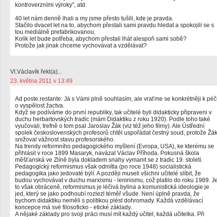
kontroverzními výroky", atd.
40 let nám denně lhali a my jsme přesto tušili, kde je pravda.
Stačilo dvacet let na to, abychom přestali sami pravdu hledat a spokojili se s
tou mediálně prefabrikovanou.
Kolik let bude potřeba, abychom přestali lhát alespoň sami sobě?
Protože jak jinak chceme vychovávat a vzdělávat?
Vl.Václavík řekl(a)...
23. května 2011 v 13:49
Ad poste.restante: Já s Vámi plně souhlasím, ale vraťme se konkrétněji k péč
o vyspělost žactva.
Když se podíváme do první republiky, tak učitelé byli didakticky připraveni v
duchu herbartovských tradic (mám Didaktiku z roku 1920). Podle toho také
vyučovali, trefně o tom psal Jaroslav Žák (viz též jeho filmy). Ale Ústřední
spolek československých profesorů chtěl uspořádat čestný soud, protože Žá
snižoval vážnost stavu profesorského.
Na trendy reformního pedagogického myšlení (Evropa, USA), ke kterému se
přihlásil v roce 1899 Masaryk, navázal Václav Příhoda. Pokusná škola
měšťanská ve Zlíně byla dokladem snahy vymanit se z tradic 19. století.
Pedagogický reformismus však odmítla (po roce 1948) socialistická
pedagogika jako jedovaté býlí. A později museli všichni učitelé slíbit, že
budou vychovávat v duchu marxismu - leninismu, což platilo do roku 1989. J
to však obráceně, reformismus je léčivá bylina a komunistická ideologie je
jed, který se jako podhoubí rozlezl téměř všude. Není úplně pravda, že
bychom didaktiku neměli s politikou plést dohromady. Každá vzdělávací
koncepce má své filosoficko - etické základy.
A nějaké základy pro svoji práci musí mít každý učitel, každá učitelka. Při