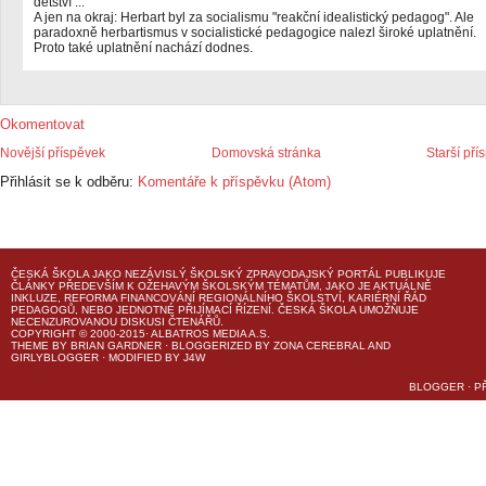
dětství ..."
A jen na okraj: Herbart byl za socialismu "reakční idealistický pedagog". Ale
paradoxně herbartismus v socialistické pedagogice nalezl široké uplatnění.
Proto také uplatnění nachází dodnes.
Okomentovat
Novější příspěvek
Domovská stránka
Starší pří
Přihlásit se k odběru:
Komentáře k příspěvku (Atom)
ČESKÁ ŠKOLA
JAKO NEZÁVISLÝ ŠKOLSKÝ ZPRAVODAJSKÝ PORTÁL PUBLIKUJE
ČLÁNKY PŘEDEVŠÍM K OŽEHAVÝM ŠKOLSKÝM TÉMATŮM, JAKO JE AKTUÁLNĚ
INKLUZE, REFORMA FINANCOVÁNÍ REGIONÁLNÍHO ŠKOLSTVÍ, KARIÉRNÍ ŘÁD
PEDAGOGŮ, NEBO JEDNOTNÉ PŘIJÍMACÍ ŘÍZENÍ.
ČESKÁ ŠKOLA
UMOŽŇUJE
NECENZUROVANOU DISKUSI ČTENÁŘŮ.
COPYRIGHT © 2000-2015· ALBATROS MEDIA A.S.
THEME
BY
BRIAN GARDNER
· BLOGGERIZED BY
ZONA CEREBRAL
AND
GIRLYBLOGGER
· MODIFIED BY
J4W
BLOGGER
·
P