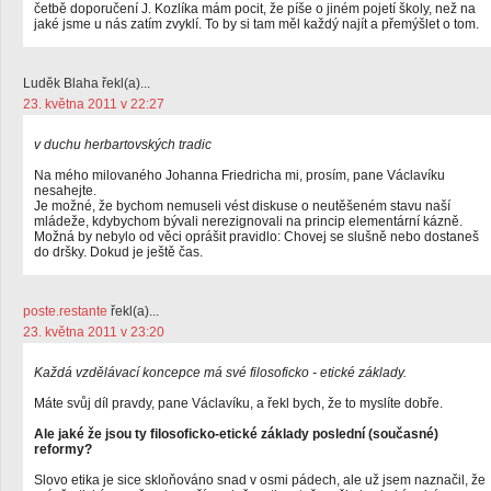
četbě doporučení J. Kozlíka mám pocit, že píše o jiném pojetí školy, než na
jaké jsme u nás zatím zvyklí. To by si tam měl každý najít a přemýšlet o tom.
Luděk Blaha řekl(a)...
23. května 2011 v 22:27
v duchu herbartovských tradic
Na mého milovaného Johanna Friedricha mi, prosím, pane Václavíku
nesahejte.
Je možné, že bychom nemuseli vést diskuse o neutěšeném stavu naší
mládeže, kdybychom bývali nerezignovali na princip elementární kázně.
Možná by nebylo od věci oprášit pravidlo: Chovej se slušně nebo dostaneš
do dršky. Dokud je ještě čas.
poste.restante
řekl(a)...
23. května 2011 v 23:20
Každá vzdělávací koncepce má své filosoficko - etické základy.
Máte svůj díl pravdy, pane Václavíku, a řekl bych, že to myslíte dobře.
Ale jaké že jsou ty filosoficko-etické základy poslední (současné)
reformy?
Slovo etika je sice skloňováno snad v osmi pádech, ale už jsem naznačil, že