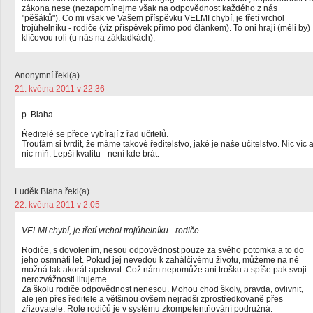
zákona nese (nezapomínejme však na odpovědnost každého z nás
"pěšáků"). Co mi však ve Vašem příspěvku VELMI chybí, je třetí vrchol
trojúhelníku - rodiče (viz příspěvek přímo pod článkem). To oni hrají (měli by)
klíčovou roli (u nás na základkách).
Anonymní řekl(a)...
21. května 2011 v 22:36
p. Blaha
Ředitelé se přece vybírají z řad učitelů.
Troufám si tvrdit, že máme takové ředitelstvo, jaké je naše učitelstvo. Nic víc 
nic míň. Lepší kvalitu - není kde brát.
Luděk Blaha řekl(a)...
22. května 2011 v 2:05
VELMI chybí, je třetí vrchol trojúhelníku - rodiče
Rodiče, s dovolením, nesou odpovědnost pouze za svého potomka a to do
jeho osmnáti let. Pokud jej nevedou k zahálčivému životu, můžeme na ně
možná tak akorát apelovat. Což nám nepomůže ani trošku a spíše pak svoji
nerozvážnosti litujeme.
Za školu rodiče odpovědnost nenesou. Mohou chod školy, pravda, ovlivnit,
ale jen přes ředitele a většinou ovšem nejradši zprostředkovaně přes
zřizovatele. Role rodičů je v systému zkompetentňování podružná.