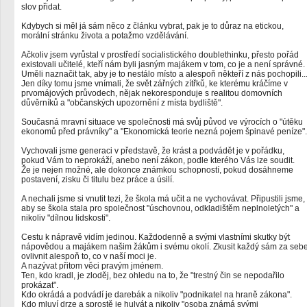
slov přidat.
Kdybych si měl já sám něco z článku vybrat, pak je to důraz na etickou,
morální stránku života a potažmo vzdělávání.
Ačkoliv jsem vyrůstal v prostředí socialistického doublethinku, přesto pořád
existovali učitelé, kteří nám byli jasným majákem v tom, co je a není správné.
Uměli naznačit tak, aby je to nestálo místo a alespoň někteří z nás pochopili..
Jen díky tomu jsme vnímali, že svět zářných zítřků, ke kterému kráčíme v
prvomájových průvodech, nějak nekoresponduje s realitou domovních
důvěrníků a "občanských upozornění z místa bydliště".
Současná mravní situace ve společnosti má svůj původ ve výrocích o "útěku
ekonomů před právníky" a "Ekonomická teorie nezná pojem špinavé peníze".
Vychovali jsme generaci v představě, že krást a podvádět je v pořádku,
pokud Vám to neprokáží, anebo není zákon, podle kterého Vás lze soudit.
Že je nejen možné, ale dokonce známkou schopností, pokud dosáhneme
postavení, zisku či titulu bez práce a úsilí.
A nechali jsme si vnutit tezi, že škola má učit a ne vychovávat. Připustili jsme,
aby se škola stala pro společnost "úschovnou, odkladištěm neplnoletých" a
nikoliv "dílnou lidskosti".
Cestu k nápravě vidím jedinou. Každodenně a svými vlastními skutky být
nápovědou a majákem našim žákům i svému okolí. Zkusit každý sám za seb
ovlivnit alespoň to, co v naší moci je.
A nazývat přitom věci pravým jménem.
Ten, kdo kradl, je zloděj, bez ohledu na to, že "trestný čin se nepodařilo
prokázat".
Kdo okrádá a podvádí je darebák a nikoliv "podnikatel na hraně zákona".
Kdo mluví drze a sprostě je hulvát a nikoliv "osoba známá svými