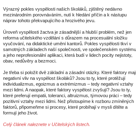
Výrazný pokles vyspělosti našich školáků, zjištěný nedávno
mezinárodním porovnáváním, nutí k hledání příčin a k nástupu
náprav tohoto překvapujícího a hrozivého jevu.
Úroveň vyspělosti žactva je zásadnější a hlubší problém, než jen
reforma učitelského vzdělání s důrazem na procesuální složku
vyučování, na didaktické umění kantorů. Pokles vyspělosti tkví v
samotných základech naší společnosti, ve společenském systém
a jeho neprofesionální aplikaci, která budí v lidech pocity nejistoty,
obav, nedůvěry a bezmoci.
Je třeba si položit dvě základní a zásadní otázky. Které faktory maj
negativní vliv na vyspělost školáků? Jsou to ty, které protěžují
individualizmus, egoizmus a extrémizmus – tedy negativní vztahy
mezi lidmi. A naopak, které faktory vyspělost zvyšují? Jsou to ty,
které preferují empatii, toleranci, altruizmus, týmovou práci – tedy
pozitivní vztahy mezi lidmi. Než přistoupíme k rozboru zmíněných
faktorů, připomeňme si procesy, které probíhají v mysli dítěte a
formují jeho život.
Celý článek naleznete v Učitelských listech.