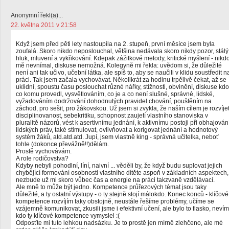
Anonymní řekl(a)...
22. května 2011 v 21:58
Když jsem před pěti lety nastoupila na 2. stupeň, první měsíce jsem byla
zoufalá. Skoro nikdo neposlouchal, většina nedávala skoro nikdy pozor, stálý
hluk, mluvení a vykřikování. Kdepak zážitkové metody, kritické myšlení - nikd
mě nevnímal, diskuse nemožná. Kolegyně mi řekla: uvědom si, že důležité
není ani tak učivo, učební látka, ale spíš to, aby se naučili v klidu soustředit n
práci. Tak jsem začala vychovávat. Několikrát za hodinu trpělivě čekat, až se
uklidní, spoustu času poslouchat různé nářky, stížnosti, obvinění, diskuse kdo
co komu provedl, vysvětlováním, co je a co není slušné, správné, lidské,
vyžadováním dodržování dohodnutých pravidel chování, pouštěním na
záchod, pro sešit, pro žákovskou. Už jsem si zvykla, že naším cílem je rozvíje
disciplinovanost, sebekritiku, schopnost zaujetí vlastního stanoviska v
pluralitě názorů, vést k asertivnímu jednání, k aktivnímu postoji při obhajován
lidských práv, také stimulovat, ovlivňovat a korigovat jednání a hodnotový
systém žáků, atd.atd.atd. Jupí, jsem vlastně king - správná učitelka, neboť
tohle (dokonce převážně!!)dělám.
Prostě vychovávám.
A role rodičovstva?
Kdyby nebyli pohodlní, líní, naivní ... věděli by, že když budu suplovat jejich
chybějící formování osobnosti vlastního dítěte aspoň v základních aspektech,
nezbude už mi skoro vůbec čas a energie na práci takzvaně vzdělávací.
Ale mně to může být jedno. Kompetence průřezových témat jsou taky
důležité, a ty ostatní výstupy - o ty stejně stojí málokdo. Konec konců - klíčové
kompetence rozvíjím taky obstojně, neustále řešíme problémy, učíme se
vzájemně komunikovat, zkusili jsme i efektivní učení, ale bylo to fiasko, nevím
kdo ty klíčové kompetence vymyslel :(
Odposťte mi tuto lehkou nadsázku. Je to prostě jen mírně zlehčeno, ale mé