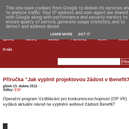
This site uses cookies from Google to deliver its services an
to analyze traffic. Your IP address and user-agent are shared
with Google along with performance and security metrics to
ensure quality of service, generate usage statistics, and to
detect and address abuse.
LEARN MORE
GOT IT
Zprávy
Názory
Inkluze
Pozvánky
MŠMT
Čtení
O nás
Příručka "Jak vyplnit projektovou žádost v Benefit
pátek 15. dubna 2011
·
Štítky:
ESF
Operační program Vzdělávání pro konkurenceschopnost (OP VK)
vydává aktuální návod na vyplnění webové žádosti Benefit7