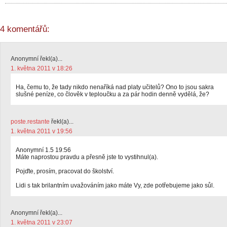
4 komentářů:
Anonymní řekl(a)...
1. května 2011 v 18:26
Ha, čemu to, že tady nikdo nenaříká nad platy učitelů? Ono to jsou sakra
slušné peníze, co člověk v teploučku a za pár hodin denně vydělá, že?
poste.restante
řekl(a)...
1. května 2011 v 19:56
Anonymní 1.5 19:56
Máte naprostou pravdu a přesně jste to vystihnul(a).
Pojďte, prosím, pracovat do školství.
Lidi s tak brilantním uvažováním jako máte Vy, zde potřebujeme jako sůl.
Anonymní řekl(a)...
1. května 2011 v 23:07