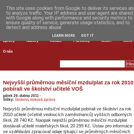
This site uses cookies from Google to deliver its services an
to analyze traffic. Your IP address and user-agent are shared
with Google along with performance and security metrics to
ensure quality of service, generate usage statistics, and to
detect and address abuse.
LEARN MORE
GOT IT
Zprávy
Názory
Inkluze
Pozvánky
MŠMT
Čtení
O nás
Nejvyšší průměrnou měsíční mzdu/plat za rok 2010
pobírali ve školství učitelé VOŠ
pátek 29. dubna 2011
·
Štítky:
školství
,
tisková zpráva
Nejvyšší průměrnou měsíční mzdu/plat pobírali ve školství za rok
2010 učitelé (včetně vedoucích zaměstnanců) vyšších odborných
škol, 28 740 Kč. Naopak nejnižší průměrnou měsíční mzdu/plat
dostávali učitelé mateřských škol, 20 299 Kč. Ústav pro informace
ve vzdělávání zpracoval údaje týkající se průměrných měsíčních