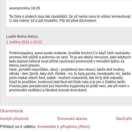
anonymnímu 18:26
Ta čísla o platech jsou tak zavádějící, že už nemá cenu to vůbec komentovat.
U nás máme 18 a půl hrubého. Pár let před důchodem.
Luděk Blaha řekl(a)...
1. května 2011 v 23:12
Prokrindapána, pane poste.restante, brzděte trochu! Co když Vaši nadsázku
vezmou lidi vážně a pohrnou se sem. To je asi stejný nerozum, jako kdybych
tady popsal četnost svojí přímé vyučovací povinnosti v minulém týdnu za
kterou jsem placen.
Hele, pondělí nepočítám, úterý - projektový den dravci, takže dvě hodiny,
středa - den Země, taky dvě, čtvrtek - no, to byla pecka, neodpadlo nic, takže
jsem makal všech šest, pátek - loučení maturantů, tak mi ty dvě odpadly.
Když to posčítám, hodinový plat šest set čistá ruka a to jen z čistého tarifu.
Pravda jako poradenství pro hlavního hygienika to ještě není, ale při mém s
prominutím vzdělání a lítostivé lenosti dost dobrý.
Okomentovat
Novější příspěvek
Domovská stránka
Starší pří
Přihlásit se k odběru:
Komentáře k příspěvku (Atom)