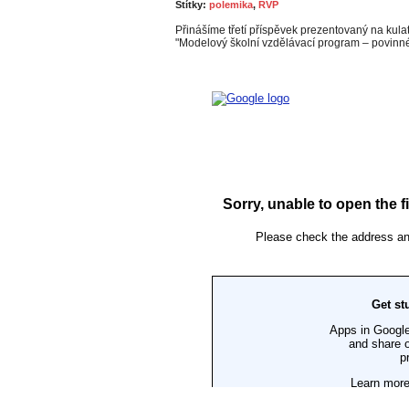
Štítky:
polemika
,
RVP
Přinášíme třetí příspěvek prezentovaný na kula
"Modelový školní vzdělávací program – povin