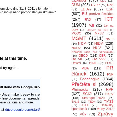
CERMAT
(578)
CLIL
(18)
DUM
(205)
DVPP
(59)
DZS
tém stole dne 31. 3. 2011 s tématem:
EDUin
(852)
ESF
(39)
né osnovy, nebo pomoc slabým školám?"
(807)
EU peníze školám
ICT
(257)
FAQ
(87)
(1907)
IWB
(32)
Jak na
DUM
(16)
Jazyky pro děti
(1)
MOOC
(35)
MPSV
(61)
MŠMT
(4611)
NAEP
NIDV
(228)
NIDM
(58)
(14)
NÚV
(321)
NÚOV
(55)
Národní rada pro vzdělávání
OECD
(114)
OER
(25)
(16)
OP VK
(24)
OP VVV
(67)
Ostatní
(6)
PIAAC
(8)
PIRLS
PR
PISA
(119)
(13)
článek
(1612)
PSP
Pedagogika
(1364)
(80)
Přečtěte si
(2698)
Přijímačky
(216)
RVP
(627)
SCIO
(317)
SKAV
(148)
Strategie 2020
(46)
TIMSS
TALIS
(19)
TEDx
(10)
(39)
UJAK
(25)
Učitelský
spomocník
(169)
Volby 2013
Zprávy
(40)
VÚP
(53)