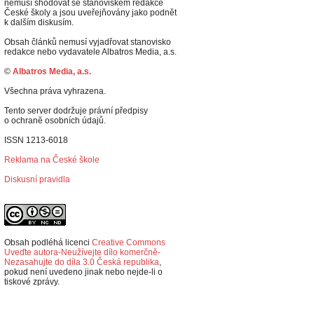
nemusí shodovat se stanoviskem redakce
České školy a jsou uveřejňovány jako podnět
k dalším diskusím.
Obsah článků nemusí vyjadřovat stanovisko
redakce nebo vydavatele Albatros Media, a.s.
©
Albatros Media, a.s.
Všechna práva vyhrazena.
Tento server dodržuje právní předpisy
o ochraně osobních údajů.
ISSN 1213-6018
Reklama na České škole
Diskusní pravidla
Obsah podléhá licenci
Creative Commons
Uveďte autora-Neužívejte dílo komerčně-
Nezasahujte do díla 3.0 Česká republika
,
p
okud není uvedeno jinak nebo nejde-li o
tiskové zprávy.