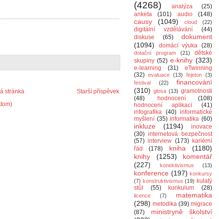
(4268)
analýza
(25)
anketa
(101)
audio
(148)
causy
(1049)
cloud
(22)
digitální vzdělávání
(44)
dokument
diskuse
(65)
(1094)
domácí výuka
(28)
dětské
dotační program
(21)
e-knihy
(323)
skupiny
(52)
e-learning
(31)
eTwinning
(32)
evaluace
(13)
fejeton
(3)
financování
festival
(22)
(310)
gramotnosti
 stránka
Starší příspěvek
glosa
(13)
(48)
hodnocení
(108)
Atom)
hodnocení aplikací
(41)
infografika
(40)
informatické
myšlení
(35)
informatika
(60)
inkluze
(1194)
inovace
(30)
internetová bezpečnost
(57)
interview
(173)
kariérní
kniha
(1180)
řád
(178)
knihy
(1253)
komentář
(227)
konektivismus
(13)
konference
(197)
konkursy
kulatý
(7)
konstruktivismus
(19)
stůl
(55)
kurikulum
(28)
matematika
licence
(7)
(298)
metodika
(39)
migrace
ministryně školství
(87)