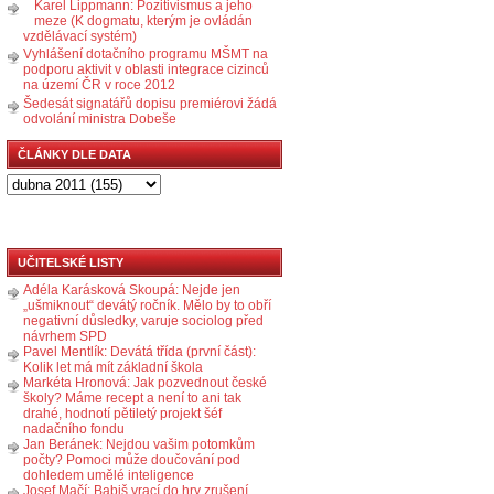
Karel Lippmann: Pozitivismus a jeho
meze (K dogmatu, kterým je ovládán
vzdělávací systém)
Vyhlášení dotačního programu MŠMT na
podporu aktivit v oblasti integrace cizinců
na území ČR v roce 2012
Šedesát signatářů dopisu premiérovi žádá
odvolání ministra Dobeše
ČLÁNKY DLE DATA
UČITELSKÉ LISTY
Adéla Karásková Skoupá: Nejde jen
„ušmiknout“ devátý ročník. Mělo by to obří
negativní důsledky, varuje sociolog před
návrhem SPD
Pavel Mentlík: Devátá třída (první část):
Kolik let má mít základní škola
Markéta Hronová: Jak pozvednout české
školy? Máme recept a není to ani tak
drahé, hodnotí pětiletý projekt šéf
nadačního fondu
Jan Beránek: Nejdou vašim potomkům
počty? Pomoci může doučování pod
dohledem umělé inteligence
Josef Mačí: Babiš vrací do hry zrušení