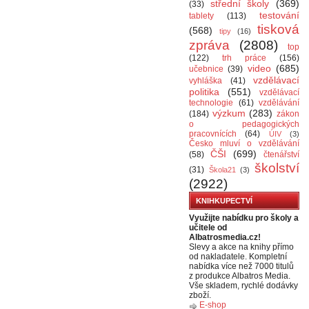
střední školy
(369)
(33)
testování
tablety
(113)
tisková
(568)
tipy
(16)
zpráva
(2808)
top
(122)
trh práce
(156)
video
(685)
učebnice
(39)
vzdělávací
vyhláška
(41)
politika
(551)
vzdělávací
technologie
(61)
vzdělávání
výzkum
(283)
(184)
zákon
o pedagogických
pracovnících
(64)
ÚIV
(3)
Česko mluví o vzdělávání
ČŠI
(699)
(58)
čtenářství
školství
(31)
Škola21
(3)
(2922)
KNIHKUPECTVÍ
Využijte nabídku pro školy a
učitele od
Albatrosmedia.cz!
Slevy a akce na knihy přímo
od nakladatele. Kompletní
nabídka více než 7000 titulů
z produkce Albatros Media.
Vše skladem, rychlé dodávky
zboží.
E-shop