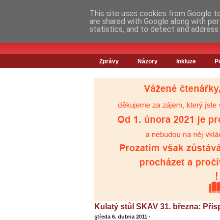
This site uses cookies from Google to 
are shared with Google along with per
statistics, and to detect and address
Zprávy
Názory
Inkluze
P
Kulatý stůl SKAV 31. března: Pří
středa 6. dubna 2011
·