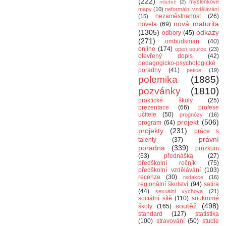
(222)
myšlenkové
mládež
(2)
mapy
(10)
neformální vzdělávání
nezaměstnanost
(26)
(15)
nová maturita
novela
(69)
(1305)
odkazy
odbory
(45)
(271)
ombudsman
(40)
online
(174)
open source
(23)
otevřený dopis
(42)
pedagogicko-psychologické
poradny
(41)
petice
(19)
polemika
(1885)
pozvánky
(1810)
praktické školy
(25)
prezentace
(66)
profese
učitele
(50)
prognózy
(16)
projekt
(506)
program
(64)
projekty
(231)
práce s
právní
talenty
(37)
poradna
(339)
průzkum
(53)
přednáška
(27)
předškolní ročník
(75)
předškolní vzdělávání
(103)
recenze
(30)
redakce
(16)
regionální školství
(94)
satira
(44)
sexuální výchova
(21)
sociální sítě
(110)
soukromé
soutěž
(498)
školy
(165)
standard
(127)
statistika
(100)
stravování
(50)
studie