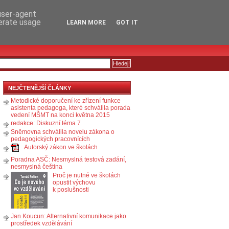
RSS
KOMENTÁŘE
 user-agent
nerate usage
LEARN MORE
GOT IT
NEJČTENĚJŠÍ ČLÁNKY
Metodické doporučení ke zřízení funkce
asistenta pedagoga, které schválila porada
vedení MŠMT na konci května 2015
redakce: Diskuzní téma 7
Sněmovna schválila novelu zákona o
pedagogických pracovnících
Autorský zákon ve školách
Poradna ASČ: Nesmyslná testová zadání,
nesmyslná čeština
Proč je nutné ve školách
opustit výchovu
k poslušnosti
Jan Koucun: Alternativní komunikace jako
prostředek vzdělávání