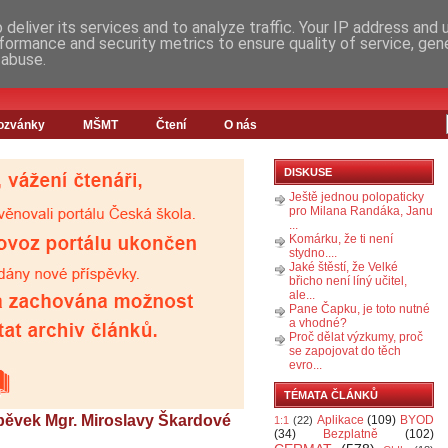
deliver its services and to analyze traffic. Your IP address and
formance and security metrics to ensure quality of service, ge
 abuse.
ozvánky
MŠMT
Čtení
O nás
DISKUSE
Ještě jednou polopaticky
pro Milana Randáka, Janu
...
Komárku, že ti není
stydno....
Jaké štěstí, že Velké
břicho není líný učitel,
ale...
Pane Čapku, je toto nutné
a vhodné?
Proč dělat výzkumy, proč
se zapojovat do těch
evro...
TÉMATA ČLÁNKŮ
spěvek Mgr. Miroslavy Škardové
Aplikace
(109)
BYOD
1:1
(22)
(34)
Bezplatně
(102)