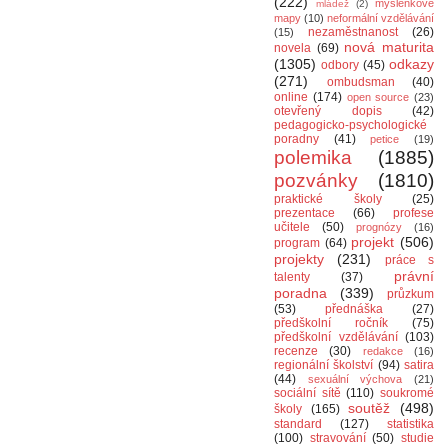
(222)
myšlenkové
mládež
(2)
mapy
(10)
neformální vzdělávání
nezaměstnanost
(26)
(15)
nová maturita
novela
(69)
(1305)
odkazy
odbory
(45)
(271)
ombudsman
(40)
online
(174)
open source
(23)
otevřený dopis
(42)
pedagogicko-psychologické
poradny
(41)
petice
(19)
polemika
(1885)
pozvánky
(1810)
praktické školy
(25)
prezentace
(66)
profese
učitele
(50)
prognózy
(16)
projekt
(506)
program
(64)
projekty
(231)
práce s
právní
talenty
(37)
poradna
(339)
průzkum
(53)
přednáška
(27)
předškolní ročník
(75)
předškolní vzdělávání
(103)
recenze
(30)
redakce
(16)
regionální školství
(94)
satira
(44)
sexuální výchova
(21)
sociální sítě
(110)
soukromé
soutěž
(498)
školy
(165)
standard
(127)
statistika
(100)
stravování
(50)
studie