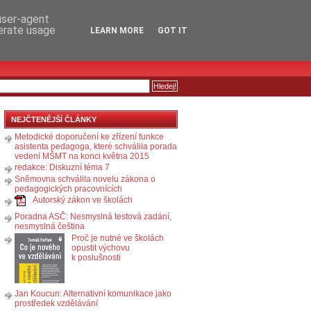
RSS
KOMENTÁŘE
 user-agent
nerate usage
LEARN MORE
GOT IT
NEJČTENĚJŠÍ ČLÁNKY
Metodické doporučení ke zřízení funkce
asistenta pedagoga, které schválila porada
vedení MŠMT na konci května 2015
redakce: Diskuzní téma 7
Sněmovna schválila novelu zákona o
pedagogických pracovnících
Autorský zákon ve školách
Poradna ASČ: Nesmyslná testová zadání,
nesmyslná čeština
Proč je nutné ve školách
opustit výchovu
k poslušnosti
Jan Koucun: Alternativní komunikace jako
prostředek vzdělávání