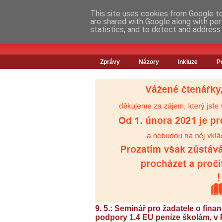
This site uses cookies from Google to 
are shared with Google along with per
statistics, and to detect and address
Zprávy
Názory
Inkluze
P
9. 5.: Seminář pro žadatele o fin
podpory 1.4 EU peníze školám, v 