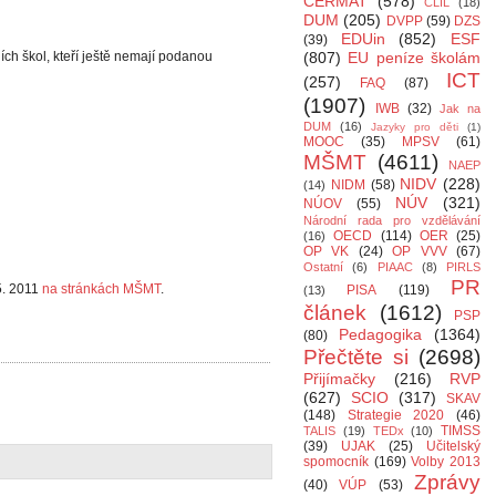
CERMAT
(578)
CLIL
(18)
DUM
(205)
DVPP
(59)
DZS
EDUin
(852)
ESF
(39)
ch škol, kteří ještě nemají podanou
(807)
EU peníze školám
ICT
(257)
FAQ
(87)
(1907)
IWB
(32)
Jak na
DUM
(16)
Jazyky pro děti
(1)
MOOC
(35)
MPSV
(61)
MŠMT
(4611)
NAEP
NIDV
(228)
NIDM
(58)
(14)
NÚV
(321)
NÚOV
(55)
Národní rada pro vzdělávání
OECD
(114)
OER
(25)
(16)
OP VK
(24)
OP VVV
(67)
Ostatní
(6)
PIAAC
(8)
PIRLS
PR
5. 2011
na stránkách MŠMT
.
PISA
(119)
(13)
článek
(1612)
PSP
Pedagogika
(1364)
(80)
Přečtěte si
(2698)
Přijímačky
(216)
RVP
(627)
SCIO
(317)
SKAV
(148)
Strategie 2020
(46)
TIMSS
TALIS
(19)
TEDx
(10)
(39)
UJAK
(25)
Učitelský
spomocník
(169)
Volby 2013
Zprávy
(40)
VÚP
(53)