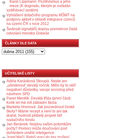
Karel Lippmann: Pozitivismus a jeho
meze (K dogmatu, kterým je ovládán
vzdělávací systém)
Vyhlášení dotačního programu MŠMT na
podporu aktivit v oblasti integrace cizinců
na území ČR v roce 2012
Šedesát signatářů dopisu premiérovi žádá
odvolání ministra Dobeše
ČLÁNKY DLE DATA
UČITELSKÉ LISTY
Adéla Karásková Skoupá: Nejde jen
„ušmiknout“ devátý ročník. Mělo by to obří
negativní důsledky, varuje sociolog před
návrhem SPD
Pavel Mentlík: Devátá třída (první část):
Kolik let má mít základní škola
Markéta Hronová: Jak pozvednout české
školy? Máme recept a není to ani tak
drahé, hodnotí pětiletý projekt šéf
nadačního fondu
Jan Beránek: Nejdou vašim potomkům
počty? Pomoci může doučování pod
dohledem umělé inteligence
Josef Mačí: Babiš vrací do hry zrušení