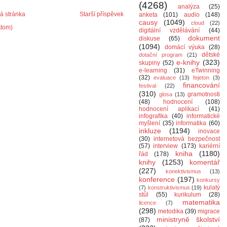
(4268)
analýza
(25)
 stránka
Starší příspěvek
anketa
(101)
audio
(148)
causy
(1049)
cloud
(22)
Atom)
digitální vzdělávání
(44)
dokument
diskuse
(65)
(1094)
domácí výuka
(28)
dětské
dotační program
(21)
e-knihy
(323)
skupiny
(52)
e-learning
(31)
eTwinning
(32)
evaluace
(13)
fejeton
(3)
financování
festival
(22)
(310)
gramotnosti
glosa
(13)
(48)
hodnocení
(108)
hodnocení aplikací
(41)
infografika
(40)
informatické
myšlení
(35)
informatika
(60)
inkluze
(1194)
inovace
(30)
internetová bezpečnost
(57)
interview
(173)
kariérní
kniha
(1180)
řád
(178)
knihy
(1253)
komentář
(227)
konektivismus
(13)
konference
(197)
konkursy
kulatý
(7)
konstruktivismus
(19)
stůl
(55)
kurikulum
(28)
matematika
licence
(7)
(298)
metodika
(39)
migrace
ministryně školství
(87)