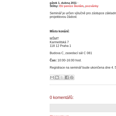
pátek 1. dubna 2011
·
Štítky:
EU peníze školám
,
pozvánky
Seminář je určen výlučně pro zástupce základní
projektovou žádost.
Místo konání:
MŠMT
Karmelitská 7
118 12 Praha 1
Budova C, zasedací sál C 081
Čas:
10:00-16:00 hod.
Registrace na seminář bude ukončena dne 4. 
0 komentářů: