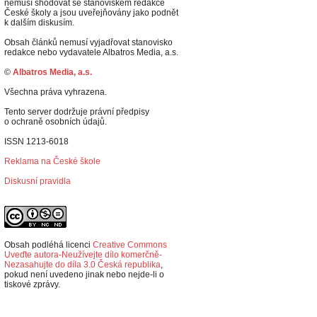
nemusí shodovat se stanoviskem redakce
České školy a jsou uveřejňovány jako podnět
k dalším diskusím.
Obsah článků nemusí vyjadřovat stanovisko
redakce nebo vydavatele Albatros Media, a.s.
©
Albatros Media, a.s.
Všechna práva vyhrazena.
Tento server dodržuje právní předpisy
o ochraně osobních údajů.
ISSN 1213-6018
Reklama na České škole
Diskusní pravidla
Obsah podléhá licenci
Creative Commons
Uveďte autora-Neužívejte dílo komerčně-
Nezasahujte do díla 3.0 Česká republika
,
p
okud není uvedeno jinak nebo nejde-li o
tiskové zprávy.