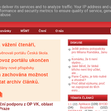
deliver its services and to analyze traffic. Your IP address and
formance and security metrics to ensure quality of service, ge
 abuse.
ozvánky
MŠMT
Čtení
O nás
DISKUSE
Ještě jednou polopaticky
pro Milana Randáka, Janu
...
Komárku, že ti není
stydno....
Jaké štěstí, že Velké
břicho není líný učitel,
ale...
Pane Čapku, je toto nutné
a vhodné?
Proč dělat výzkumy, proč
se zapojovat do těch
evro...
TÉMATA ČLÁNKŮ
anční podporu z OP VK, oblast
Aplikace
(109)
BYOD
1:1
(22)
(34)
Bezplatně
(102)
Praze