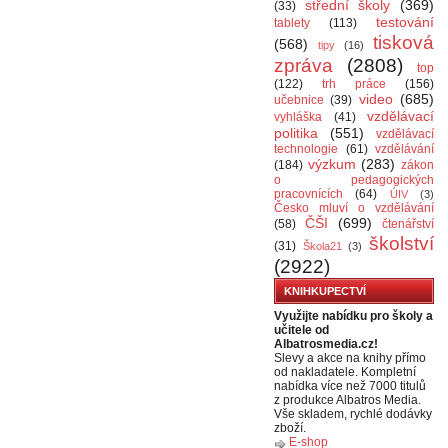
střední školy
(369)
(33)
testování
tablety
(113)
tisková
(568)
tipy
(16)
zpráva
(2808)
top
(122)
trh práce
(156)
video
(685)
učebnice
(39)
vzdělávací
vyhláška
(41)
politika
(551)
vzdělávací
technologie
(61)
vzdělávání
výzkum
(283)
(184)
zákon
o pedagogických
pracovnících
(64)
ÚIV
(3)
Česko mluví o vzdělávání
ČŠI
(699)
(58)
čtenářství
školství
(31)
Škola21
(3)
(2922)
KNIHKUPECTVÍ
Využijte nabídku pro školy a
učitele od
Albatrosmedia.cz!
Slevy a akce na knihy přímo
od nakladatele. Kompletní
nabídka více než 7000 titulů
z produkce Albatros Media.
Vše skladem, rychlé dodávky
zboží.
E-shop