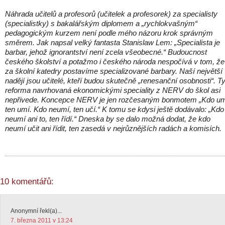
Náhrada učitelů a profesorů (učitelek a profesorek) za specialisty
(specialistky) s bakalářským diplomem a „rychlokvašným“
pedagogickým kurzem není podle mého názoru krok správným
směrem. Jak napsal velký fantasta Stanislaw Lem: „Specialista je
barbar, jehož ignorantství není zcela všeobecné.“ Budoucnost
českého školství a potažmo i českého národa nespočívá v tom, že
za školní katedry postavíme specializované barbary. Naší největší
nadějí jsou učitelé, kteří budou skutečně „renesanční osobnosti“. T
reforma navrhovaná ekonomickými speciality z NERV do škol asi
nepřivede. Koncepce NERV je jen rozčesaným bonmotem „Kdo um
ten umí. Kdo neumí, ten učí.“ K tomu se kdysi ještě dodávalo: „Kdo
neumí ani to, ten řídí.“ Dneska by se dalo možná dodat, že kdo
neumí učit ani řídit, ten zasedá v nejrůznějších radách a komisích.
10 komentářů:
Anonymní řekl(a)...
7. března 2011 v 13:24