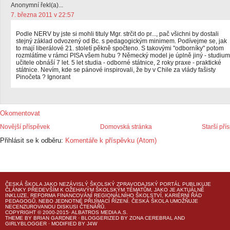
Anonymní řekl(a)...
7. března 2011 v 22:57
Podle NERV by jste si mohli tituly Mgr. strčit do pr..., pač všichni by dostali
stejný základ odvozený od Bc. s pedagogickým minimem. Podívejme se, jak
to mají liberálové 21. století pěkně spočteno. S takovými "odborníky" potom
rozmlátíme v rámci PISA všem hubu ? Německý model je úplně jiný - studium
učitele obnáší 7 let. 5 let studia - odborné státnice, 2 roky praxe - praktické
státnice. Nevím, kde se pánové inspirovali, že by v Chile za vlády fašisty
Pinočeta ? Ignorant
Okomentovat
Novější příspěvek
Domovská stránka
Starší pří
Přihlásit se k odběru:
Komentáře k příspěvku (Atom)
ČESKÁ ŠKOLA
JAKO NEZÁVISLÝ ŠKOLSKÝ ZPRAVODAJSKÝ PORTÁL PUBLIKUJE
ČLÁNKY PŘEDEVŠÍM K OŽEHAVÝM ŠKOLSKÝM TÉMATŮM, JAKO JE AKTUÁLNĚ
INKLUZE, REFORMA FINANCOVÁNÍ REGIONÁLNÍHO ŠKOLSTVÍ, KARIÉRNÍ ŘÁD
PEDAGOGŮ, NEBO JEDNOTNÉ PŘIJÍMACÍ ŘÍZENÍ.
ČESKÁ ŠKOLA
UMOŽŇUJE
NECENZUROVANOU DISKUSI ČTENÁŘŮ.
COPYRIGHT © 2000-2015· ALBATROS MEDIA A.S.
THEME
BY
BRIAN GARDNER
· BLOGGERIZED BY
ZONA CEREBRAL
AND
GIRLYBLOGGER
· MODIFIED BY
J4W