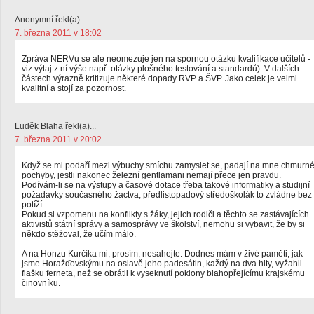
Anonymní řekl(a)...
7. března 2011 v 18:02
Zpráva NERVu se ale neomezuje jen na spornou otázku kvalifikace učitelů -
viz výtaj z ní výše např. otázky plošného testování a standardů). V dalších
částech výrazně kritizuje některé dopady RVP a ŠVP. Jako celek je velmi
kvalitní a stojí za pozornost.
Luděk Blaha řekl(a)...
7. března 2011 v 20:02
Když se mi podaří mezi výbuchy smíchu zamyslet se, padají na mne chmurn
pochyby, jestli nakonec železní gentlamani nemají přece jen pravdu.
Podívám-li se na výstupy a časové dotace třeba takové informatiky a studijní
požadavky současného žactva, předlistopadový středoškolák to zvládne bez
potíží.
Pokud si vzpomenu na konflikty s žáky, jejich rodiči a těchto se zastávajících
aktivistů státní správy a samosprávy ve školství, nemohu si vybavit, že by si
někdo stěžoval, že učím málo.
A na Honzu Kurčíka mi, prosím, nesahejte. Dodnes mám v živé paměti, jak
jsme Horažďovskýmu na oslavě jeho padesátin, každý na dva hlty, vyžahli
flašku ferneta, než se obrátil k vyseknutí poklony blahopřejícímu krajskému
činovníku.