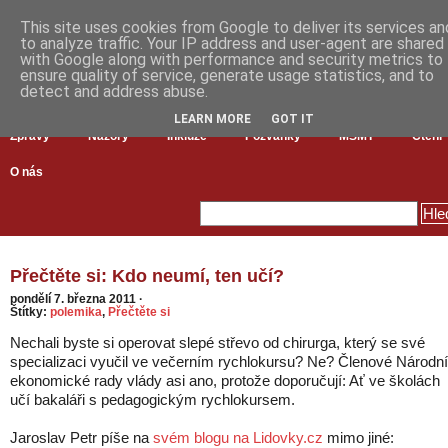
This site uses cookies from Google to deliver its services an
to analyze traffic. Your IP address and user-agent are shared
with Google along with performance and security metrics to
ensure quality of service, generate usage statistics, and to
detect and address abuse.
LEARN MORE
GOT IT
Zprávy
Názory
Inkluze
Pozvánky
MŠMT
Čtení
O nás
Přečtěte si: Kdo neumí, ten učí?
pondělí 7. března 2011
·
Štítky:
polemika
,
Přečtěte si
Nechali byste si operovat slepé střevo od chirurga, který se své
specializaci vyučil ve večerním rychlokursu? Ne? Členové Národní
ekonomické rady vlády asi ano, protože doporučují: Ať ve školách
učí bakaláři s pedagogickým rychlokursem.
Jaroslav Petr píše na
svém blogu na Lidovky.cz
mimo jiné: