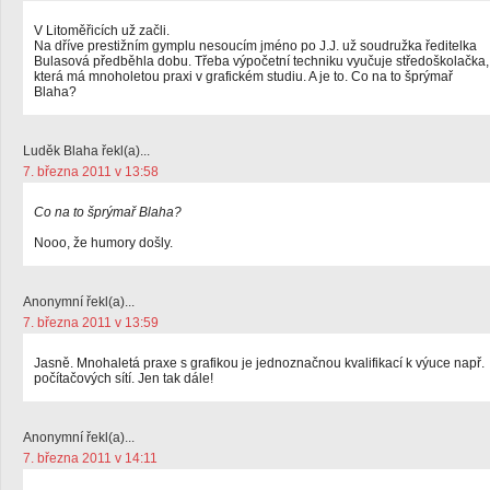
V Litoměřicích už začli.
Na dříve prestižním gymplu nesoucím jméno po J.J. už soudružka ředitelka
Bulasová předběhla dobu. Třeba výpočetní techniku vyučuje středoškolačka,
která má mnoholetou praxi v grafickém studiu. A je to. Co na to šprýmař
Blaha?
Luděk Blaha řekl(a)...
7. března 2011 v 13:58
Co na to šprýmař Blaha?
Nooo, že humory došly.
Anonymní řekl(a)...
7. března 2011 v 13:59
Jasně. Mnohaletá praxe s grafikou je jednoznačnou kvalifikací k výuce např.
počítačových sítí. Jen tak dále!
Anonymní řekl(a)...
7. března 2011 v 14:11