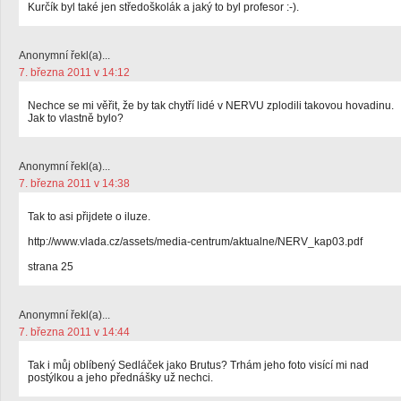
Kurčík byl také jen středoškolák a jaký to byl profesor :-).
Anonymní řekl(a)...
7. března 2011 v 14:12
Nechce se mi věřit, že by tak chytří lidé v NERVU zplodili takovou hovadinu.
Jak to vlastně bylo?
Anonymní řekl(a)...
7. března 2011 v 14:38
Tak to asi přijdete o iluze.
http://www.vlada.cz/assets/media-centrum/aktualne/NERV_kap03.pdf
strana 25
Anonymní řekl(a)...
7. března 2011 v 14:44
Tak i můj oblíbený Sedláček jako Brutus? Trhám jeho foto visící mi nad
postýlkou a jeho přednášky už nechci.