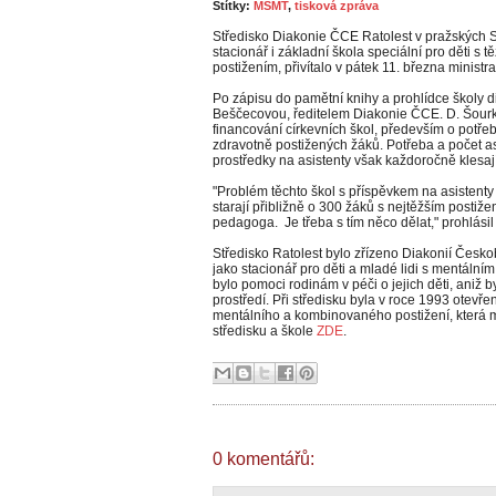
Štítky:
MŠMT
,
tisková zpráva
Středisko Diakonie ČCE Ratolest v pražských St
stacionář i základní škola speciální pro děti 
postižením, přivítalo v pátek 11. března ministr
Po zápisu do pamětní knihy a prohlídce školy di
Beščecovou, ředitelem Diakonie ČCE. D. Šour
financování církevních škol, především o potře
zdravotně postižených žáků. Potřeba a počet as
prostředky na asistenty však každoročně klesají
"Problém těchto škol s příspěvkem na asistenty 
starají přibližně o 300 žáků s nejtěžším postiže
pedagoga. Je třeba s tím něco dělat," prohlásil
Středisko Ratolest bylo zřízeno Diakonií Česko
jako stacionář pro děti a mladé lidi s mentál
bylo pomoci rodinám v péči o jejich děti, aniž b
prostředí. Při středisku byla v roce 1993 otevře
mentálního a kombinovaného postižení, která 
středisku a škole
ZDE
.
0 komentářů: