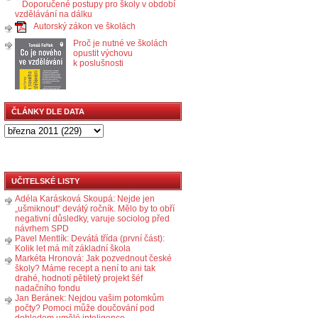
Doporučené postupy pro školy v období
vzdělávání na dálku
Autorský zákon ve školách
Proč je nutné ve školách
opustit výchovu
k poslušnosti
ČLÁNKY DLE DATA
UČITELSKÉ LISTY
Adéla Karásková Skoupá: Nejde jen
„ušmiknout“ devátý ročník. Mělo by to obří
negativní důsledky, varuje sociolog před
návrhem SPD
Pavel Mentlík: Devátá třída (první část):
Kolik let má mít základní škola
Markéta Hronová: Jak pozvednout české
školy? Máme recept a není to ani tak
drahé, hodnotí pětiletý projekt šéf
nadačního fondu
Jan Beránek: Nejdou vašim potomkům
počty? Pomoci může doučování pod
dohledem umělé inteligence