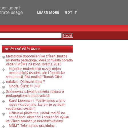
RSS
KOMENTÁŘE
 user-agent
nerate usage
LEARN MORE
GOT IT
NEJČTENĚJŠÍ ČLÁNKY
Metodické doporučení ke zřízení funkce
asistenta pedagoga, které schválila porada
vedení MŠMT na konci května 2015
Hejného matematika rozvíjí nejen
matematický úsudek, ale i čtenářské
schopnosti, říká matikář Tomáš Otisk
redakce: Diskuzní téma 7
Ondřej Šteffl: 4+3=8
Sněmovna schválila novelu zákona o
pedagogických pracovnících
Karel Lippmann: Pozitivismus a jeho
meze (K dogmatu, kterým je ovládán
vzdělávací systém)
Učitelská platforma: Nárok rodičů na
souběžnou distanční i prezenční výuku
ve všech školách je nerealizovatelný
MŠMT: Toto nejsou prázdniny: