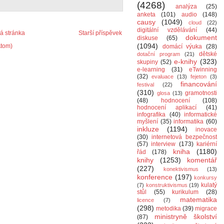
(4268)
analýza
(25)
anketa
(101)
audio
(148)
causy
(1049)
cloud
(22)
digitální vzdělávání
(44)
 stránka
Starší příspěvek
dokument
diskuse
(65)
(1094)
Atom)
domácí výuka
(28)
dětské
dotační program
(21)
e-knihy
(323)
skupiny
(52)
e-learning
(31)
eTwinning
(32)
evaluace
(13)
fejeton
(3)
financování
festival
(22)
(310)
gramotnosti
glosa
(13)
(48)
hodnocení
(108)
hodnocení aplikací
(41)
infografika
(40)
informatické
myšlení
(35)
informatika
(60)
inkluze
(1194)
inovace
(30)
internetová bezpečnost
(57)
interview
(173)
kariérní
kniha
(1180)
řád
(178)
knihy
(1253)
komentář
(227)
konektivismus
(13)
konference
(197)
konkursy
kulatý
(7)
konstruktivismus
(19)
stůl
(55)
kurikulum
(28)
matematika
licence
(7)
(298)
metodika
(39)
migrace
ministryně školství
(87)