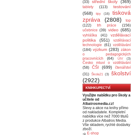
střední školy
(369)
(33)
testování
tablety
(113)
tisková
(568)
tipy
(16)
zpráva
(2808)
top
(122)
trh práce
(156)
video
(685)
učebnice
(39)
vzdělávací
vyhláška
(41)
politika
(551)
vzdělávací
technologie
(61)
vzdělávání
výzkum
(283)
(184)
zákon
o pedagogických
pracovnících
(64)
ÚIV
(3)
Česko mluví o vzdělávání
ČŠI
(699)
(58)
čtenářství
školství
(31)
Škola21
(3)
(2922)
KNIHKUPECTVÍ
Využijte nabídku pro školy a
učitele od
Albatrosmedia.cz!
Slevy a akce na knihy přímo
od nakladatele. Kompletní
nabídka více než 7000 titulů
z produkce Albatros Media.
Vše skladem, rychlé dodávky
zboží.
E-shop