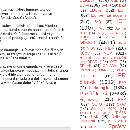
CERMAT
(578)
CLIL
(18)
DUM
(205)
DVPP
(59)
DZS
rašnicích, které funguje jako denní
EDUin
(852)
ESF
(39)
s těžkým mentálním a kombinovaným
(807)
EU peníze školám
a školství Josefa Dobeše.
ICT
(257)
FAQ
(87)
skutoval ministr s ředitelkou Vlastou
(1907)
IWB
(32)
Jak na
kem a dalšími zaměstnanci o problémech
DUM
(16)
Jazyky pro děti
(1)
bě dostatečně financovat asistenty
MOOC
(35)
MPSV
(61)
istentů pedagoga totiž stoupá, finanční
MŠMT
(4611)
.
NAEP
NIDV
(228)
NIDM
(58)
(14)
je alarmující. Církevní speciální školy se
NÚV
(321)
NÚOV
(55)
ním, se kterými pracuje cca 50 asistentů
Národní rada pro vzdělávání
 na schůzce ministr.
OECD
(114)
OER
(25)
(16)
OP VK
(24)
OP VVV
(67)
bratrské církve evangelické v roce 1990
Ostatní
(6)
PIAAC
(8)
PIRLS
ním a kombinovaným postižením. Jeho snahou
PR
y je vytrhlo z přirozeného rodinného
PISA
(119)
(13)
na speciální škola pro děti s těžším stupněm
článek
(1612)
má v současné době 12 žáků. Více o
PSP
Pedagogika
(1364)
(80)
Přečtěte si
(2698)
Přijímačky
(216)
RVP
(627)
SCIO
(317)
SKAV
(148)
Strategie 2020
(46)
TIMSS
TALIS
(19)
TEDx
(10)
(39)
UJAK
(25)
Učitelský
spomocník
(169)
Volby 2013
Zprávy
(40)
VÚP
(53)