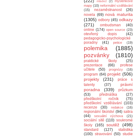
(222)
myšlenkové
mládež
(2)
mapy
(10)
neformální vzdělávání
nezaměstnanost
(26)
(15)
nová maturita
novela
(69)
(1305)
odkazy
odbory
(45)
(271)
ombudsman
(40)
online
(174)
open source
(23)
otevřený dopis
(42)
pedagogicko-psychologické
poradny
(41)
petice
(19)
polemika
(1885)
pozvánky
(1810)
praktické školy
(25)
prezentace
(66)
profese
učitele
(50)
prognózy
(16)
projekt
(506)
program
(64)
projekty
(231)
práce s
právní
talenty
(37)
poradna
(339)
průzkum
(53)
přednáška
(27)
předškolní ročník
(75)
předškolní vzdělávání
(103)
recenze
(30)
redakce
(16)
regionální školství
(94)
satira
(44)
sexuální výchova
(21)
sociální sítě
(110)
soukromé
soutěž
(498)
školy
(165)
standard
(127)
statistika
(100)
stravování
(50)
studie