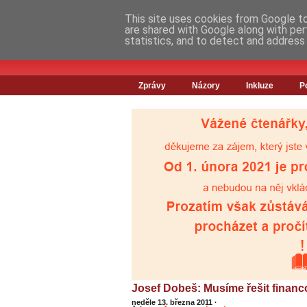
This site uses cookies from Google to 
are shared with Google along with per
statistics, and to detect and address
Zprávy
Názory
Inkluze
P
Josef Dobeš: Musíme řešit finan
neděle 13. března 2011
·