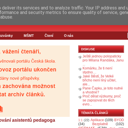
deliver its services and to analyze traffic. Your IP address and
formance and security metrics to ensure quality of service, ge
 abuse.
ozvánky
MŠMT
Čtení
O nás
DISKUSE
Ještě jednou polopaticky
pro Milana Randáka, Janu
...
Komárku, že ti není
stydno....
Jaké štěstí, že Velké
břicho není líný učitel,
ale...
Pane Čapku, je toto nutné
a vhodné?
Proč dělat výzkumy, proč
se zapojovat do těch
evro...
TÉMATA ČLÁNKŮ
cování asistentů pedagoga
Aplikace
(109)
BYOD
1:1
(22)
(34)
Bezplatně
(102)