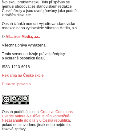
školskou problematiku. Tyto příspěvky se
nemusí shodovat se stanoviskem redakce
České školy a jsou uveřejňovány jako podnět
k dalším diskusím.
Obsah článků nemusí vyjadřovat stanovisko
redakce nebo vydavatele Albatros Media, a.s.
©
Albatros Media, a.s.
Všechna práva vyhrazena.
Tento server dodržuje právní předpisy
o ochraně osobních údajů.
ISSN 1213-6018
Reklama na České škole
Diskusní pravidla
Obsah podléhá licenci
Creative Commons
Uveďte autora-Neužívejte dílo komerčně-
Nezasahujte do díla 3.0 Česká republika
,
p
okud není uvedeno jinak nebo nejde-li o
tiskové zprávy.