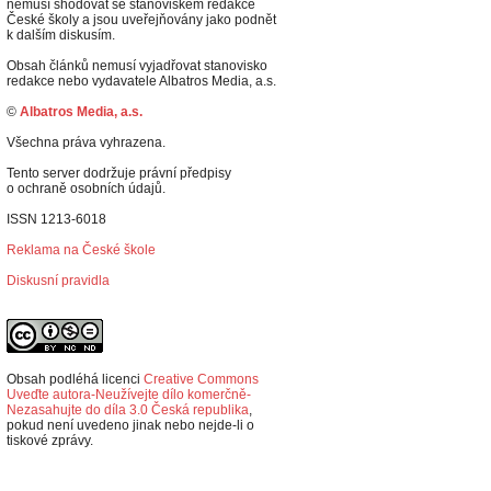
nemusí shodovat se stanoviskem redakce
České školy a jsou uveřejňovány jako podnět
k dalším diskusím.
Obsah článků nemusí vyjadřovat stanovisko
redakce nebo vydavatele Albatros Media, a.s.
©
Albatros Media, a.s.
Všechna práva vyhrazena.
Tento server dodržuje právní předpisy
o ochraně osobních údajů.
ISSN 1213-6018
Reklama na České škole
Diskusní pravidla
Obsah podléhá licenci
Creative Commons
Uveďte autora-Neužívejte dílo komerčně-
Nezasahujte do díla 3.0 Česká republika
,
p
okud není uvedeno jinak nebo nejde-li o
tiskové zprávy.