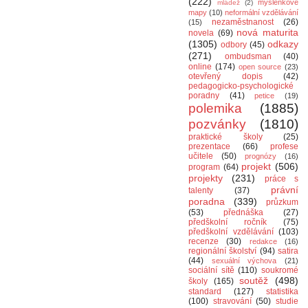
(222)
myšlenkové
mládež
(2)
mapy
(10)
neformální vzdělávání
nezaměstnanost
(26)
(15)
nová maturita
novela
(69)
(1305)
odkazy
odbory
(45)
(271)
ombudsman
(40)
online
(174)
open source
(23)
otevřený dopis
(42)
pedagogicko-psychologické
poradny
(41)
petice
(19)
polemika
(1885)
pozvánky
(1810)
praktické školy
(25)
prezentace
(66)
profese
učitele
(50)
prognózy
(16)
projekt
(506)
program
(64)
projekty
(231)
práce s
právní
talenty
(37)
poradna
(339)
průzkum
(53)
přednáška
(27)
předškolní ročník
(75)
předškolní vzdělávání
(103)
recenze
(30)
redakce
(16)
regionální školství
(94)
satira
(44)
sexuální výchova
(21)
sociální sítě
(110)
soukromé
soutěž
(498)
školy
(165)
standard
(127)
statistika
(100)
stravování
(50)
studie