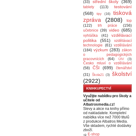
střední školy
(369)
(33)
testování
tablety
(113)
tisková
(568)
tipy
(16)
zpráva
(2808)
top
(122)
trh práce
(156)
video
(685)
učebnice
(39)
vzdělávací
vyhláška
(41)
politika
(551)
vzdělávací
technologie
(61)
vzdělávání
výzkum
(283)
(184)
zákon
o pedagogických
pracovnících
(64)
ÚIV
(3)
Česko mluví o vzdělávání
ČŠI
(699)
(58)
čtenářství
školství
(31)
Škola21
(3)
(2922)
KNIHKUPECTVÍ
Využijte nabídku pro školy a
učitele od
Albatrosmedia.cz!
Slevy a akce na knihy přímo
od nakladatele. Kompletní
nabídka více než 7000 titulů
z produkce Albatros Media.
Vše skladem, rychlé dodávky
zboží.
E-shop