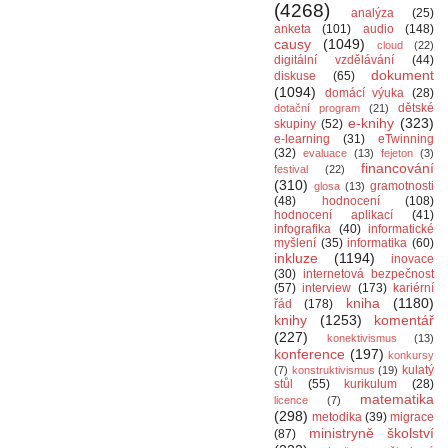
(4268)
analýza
(25)
anketa
(101)
audio
(148)
causy
(1049)
cloud
(22)
digitální vzdělávání
(44)
dokument
diskuse
(65)
(1094)
domácí výuka
(28)
dětské
dotační program
(21)
e-knihy
(323)
skupiny
(52)
e-learning
(31)
eTwinning
(32)
evaluace
(13)
fejeton
(3)
financování
festival
(22)
(310)
gramotnosti
glosa
(13)
(48)
hodnocení
(108)
hodnocení aplikací
(41)
infografika
(40)
informatické
myšlení
(35)
informatika
(60)
inkluze
(1194)
inovace
(30)
internetová bezpečnost
(57)
interview
(173)
kariérní
kniha
(1180)
řád
(178)
knihy
(1253)
komentář
(227)
konektivismus
(13)
konference
(197)
konkursy
kulatý
(7)
konstruktivismus
(19)
stůl
(55)
kurikulum
(28)
matematika
licence
(7)
(298)
metodika
(39)
migrace
ministryně školství
(87)