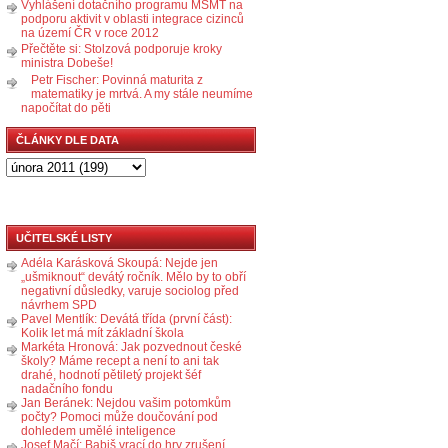
Vyhlášení dotačního programu MŠMT na
podporu aktivit v oblasti integrace cizinců
na území ČR v roce 2012
Přečtěte si: Stolzová podporuje kroky
ministra Dobeše!
Petr Fischer: Povinná maturita z
matematiky je mrtvá. A my stále neumíme
napočítat do pěti
ČLÁNKY DLE DATA
UČITELSKÉ LISTY
Adéla Karásková Skoupá: Nejde jen
„ušmiknout“ devátý ročník. Mělo by to obří
negativní důsledky, varuje sociolog před
návrhem SPD
Pavel Mentlík: Devátá třída (první část):
Kolik let má mít základní škola
Markéta Hronová: Jak pozvednout české
školy? Máme recept a není to ani tak
drahé, hodnotí pětiletý projekt šéf
nadačního fondu
Jan Beránek: Nejdou vašim potomkům
počty? Pomoci může doučování pod
dohledem umělé inteligence
Josef Mačí: Babiš vrací do hry zrušení