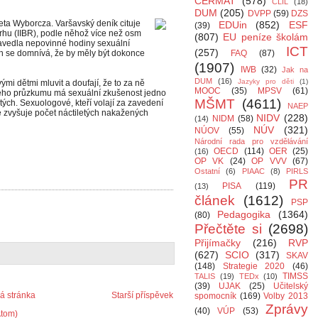
CERMAT
(578)
CLIL
(18)
DUM
(205)
DVPP
(59)
DZS
azeta Wyborcza. Varšavský deník cituje
EDUin
(852)
ESF
(39)
trhu (IIBR), podle něhož více než osm
(807)
EU peníze školám
 zavedla nepovinné hodiny sexuální
ICT
(257)
ch se domnívá, že by měly být dokonce
FAQ
(87)
(1907)
IWB
(32)
Jak na
DUM
(16)
Jazyky pro děti
(1)
ými dětmi mluvit a doufají, že to za ně
MOOC
(35)
MPSV
(61)
ného průzkumu má sexuální zkušenost jedno
MŠMT
(4611)
etých. Sexuologové, kteří volají za zavedení
NAEP
e zvyšuje počet náctiletých nakažených
NIDV
(228)
NIDM
(58)
(14)
NÚV
(321)
NÚOV
(55)
Národní rada pro vzdělávání
OECD
(114)
OER
(25)
(16)
OP VK
(24)
OP VVV
(67)
Ostatní
(6)
PIAAC
(8)
PIRLS
PR
PISA
(119)
(13)
článek
(1612)
PSP
Pedagogika
(1364)
(80)
Přečtěte si
(2698)
Přijímačky
(216)
RVP
(627)
SCIO
(317)
SKAV
(148)
Strategie 2020
(46)
TIMSS
TALIS
(19)
TEDx
(10)
(39)
UJAK
(25)
Učitelský
 stránka
Starší příspěvek
spomocník
(169)
Volby 2013
Zprávy
(40)
VÚP
(53)
Atom)