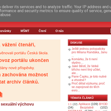
deliver its services and to analyze traffic. Your IP address and
formance and security metrics to ensure quality of service, ge
 abuse.
ozvánky
MŠMT
Čtení
O nás
DISKUSE
Ještě jednou polopaticky
pro Milana Randáka, Janu
...
Komárku, že ti není
stydno....
Jaké štěstí, že Velké
břicho není líný učitel,
ale...
Pane Čapku, je toto nutné
a vhodné?
Proč dělat výzkumy, proč
se zapojovat do těch
evro...
TÉMATA ČLÁNKŮ
le sexuální výchovu
Aplikace
(109)
BYOD
1:1
(22)
(34)
Bezplatně
(102)