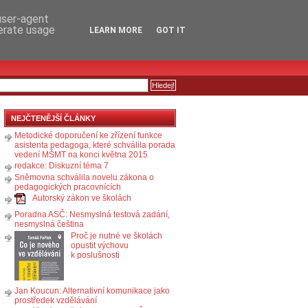
RSS
KOMENTÁŘE
 user-agent
nerate usage
LEARN MORE
GOT IT
NEJČTENĚJŠÍ ČLÁNKY
Metodické doporučení ke zřízení funkce
asistenta pedagoga, které schválila porada
vedení MŠMT na konci května 2015
redakce: Diskuzní téma 7
Sněmovna schválila novelu zákona o
pedagogických pracovnících
Autorský zákon ve školách
Poradna ASČ: Nesmyslná testová zadání,
nesmyslná čeština
Proč je nutné ve školách
opustit výchovu
k poslušnosti
Jan Koucun: Alternativní komunikace jako
prostředek vzdělávání