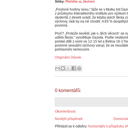
Štítky:
Přečtěte si
,
školství
„Povinné hodiny sexu,“ táže se v titulku list G
z průzkumu Interaktivního institutu pro výzkum 
studentů z deseti uvádí, že kdyby jejich škola
výchovy, rádi by na ně chodili. A 83 % dospělý
povinné.
Proč? „Protože nevědí, jak o ‚těch věcech’ se sv
udělá škola,“ vysvětluje Gazeta. Podle nedáv
polské dítě z osmi ve 12-15 let a třetina 16-17l
povinné sexuální výchovy varují, že se neustál
pohlavními nemocemi.
Originální článek
0 komentářů:
Okomentovat
Novější příspěvek
Domovská
Přihlásit se k odběru:
Komentáře k příspěvku (