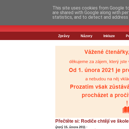
This site uses cookies from Google to 
are shared with Google along with per
statistics, and to detect and address
Zprávy
Názory
Inkluze
P
Přečtěte si: Rodiče chtějí ve ško
úterý 15. února 2011
·