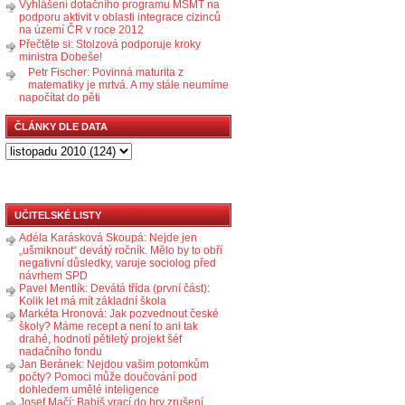
Vyhlášení dotačního programu MŠMT na
podporu aktivit v oblasti integrace cizinců
na území ČR v roce 2012
Přečtěte si: Stolzová podporuje kroky
ministra Dobeše!
Petr Fischer: Povinná maturita z
matematiky je mrtvá. A my stále neumíme
napočítat do pěti
ČLÁNKY DLE DATA
UČITELSKÉ LISTY
Adéla Karásková Skoupá: Nejde jen
„ušmiknout“ devátý ročník. Mělo by to obří
negativní důsledky, varuje sociolog před
návrhem SPD
Pavel Mentlík: Devátá třída (první část):
Kolik let má mít základní škola
Markéta Hronová: Jak pozvednout české
školy? Máme recept a není to ani tak
drahé, hodnotí pětiletý projekt šéf
nadačního fondu
Jan Beránek: Nejdou vašim potomkům
počty? Pomoci může doučování pod
dohledem umělé inteligence
Josef Mačí: Babiš vrací do hry zrušení