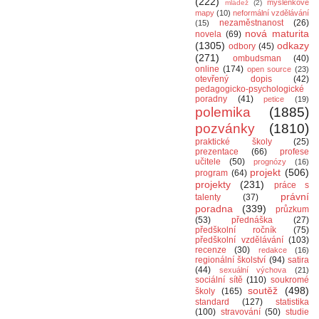
(222)
myšlenkové
mládež
(2)
mapy
(10)
neformální vzdělávání
nezaměstnanost
(26)
(15)
nová maturita
novela
(69)
(1305)
odkazy
odbory
(45)
(271)
ombudsman
(40)
online
(174)
open source
(23)
otevřený dopis
(42)
pedagogicko-psychologické
poradny
(41)
petice
(19)
polemika
(1885)
pozvánky
(1810)
praktické školy
(25)
prezentace
(66)
profese
učitele
(50)
prognózy
(16)
projekt
(506)
program
(64)
projekty
(231)
práce s
právní
talenty
(37)
poradna
(339)
průzkum
(53)
přednáška
(27)
předškolní ročník
(75)
předškolní vzdělávání
(103)
recenze
(30)
redakce
(16)
regionální školství
(94)
satira
(44)
sexuální výchova
(21)
sociální sítě
(110)
soukromé
soutěž
(498)
školy
(165)
standard
(127)
statistika
(100)
stravování
(50)
studie