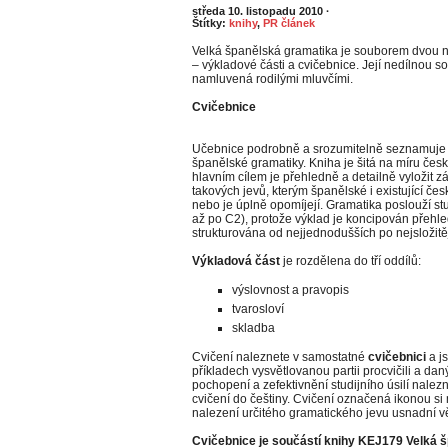
středa 10. listopadu 2010
·
Štítky:
knihy
,
PR článek
Velká španělská gramatika je souborem dvou n
– výkladové části a cvičebnice. Její nedílnou so
namluvená rodilými mluvčími.
Cvičebnice
Učebnice podrobně a srozumitelně seznamuje
španělské gramatiky. Kniha je šitá na míru česk
hlavním cílem je přehledně a detailně vyložit z
takových jevů, kterým španělské i existující če
nebo je úplně opomíjejí. Gramatika poslouží s
až po C2), protože výklad je koncipován přehl
strukturována od nejjednodušších po nejsložitěj
Výkladová část
je rozdělena do tří oddílů:
výslovnost a pravopis
tvarosloví
skladba
Cvičení naleznete v samostatné
cvičebnici
a j
příkladech vysvětlovanou partii procvičili a da
pochopení a zefektivnění studijního úsilí nalezn
cvičení do češtiny. Cvičení označená ikonou s
nalezení určitého gramatického jevu usnadní věc
Cvičebnice je součástí knihy KEJ179 Velká 