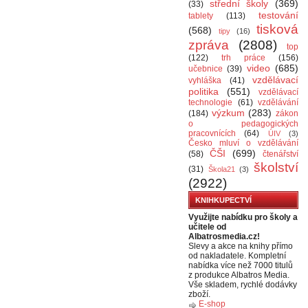
střední školy
(369)
(33)
testování
tablety
(113)
tisková
(568)
tipy
(16)
zpráva
(2808)
top
(122)
trh práce
(156)
video
(685)
učebnice
(39)
vzdělávací
vyhláška
(41)
politika
(551)
vzdělávací
technologie
(61)
vzdělávání
výzkum
(283)
(184)
zákon
o pedagogických
pracovnících
(64)
ÚIV
(3)
Česko mluví o vzdělávání
ČŠI
(699)
(58)
čtenářství
školství
(31)
Škola21
(3)
(2922)
KNIHKUPECTVÍ
Využijte nabídku pro školy a
učitele od
Albatrosmedia.cz!
Slevy a akce na knihy přímo
od nakladatele. Kompletní
nabídka více než 7000 titulů
z produkce Albatros Media.
Vše skladem, rychlé dodávky
zboží.
E-shop