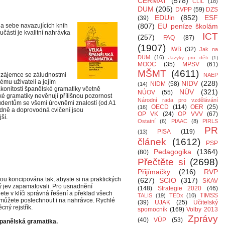
CERMAT
(578)
CLIL
(18)
DUM
(205)
DVPP
(59)
DZS
EDUin
(852)
ESF
(39)
a sebe navazujících knih
(807)
EU peníze školám
učástí je kvalitní nahrávka
ICT
(257)
FAQ
(87)
(1907)
IWB
(32)
Jak na
DUM
(16)
Jazyky pro děti
(1)
MOOC
(35)
MPSV
(61)
MŠMT
(4611)
 zájemce se záludnostmi
NAEP
ému uživateli a jejím
NIDV
(228)
NIDM
(58)
(14)
ákonitosti španělské gramatiky včetně
NÚV
(321)
NÚOV
(55)
ské gramatiky nevěnují přílišnou pozornost
Národní rada pro vzdělávání
tudentům se všemi úrovněmi znalostí (od A1
OECD
(114)
OER
(25)
(16)
edně a doprovodná cvičení jsou
OP VK
(24)
OP VVV
(67)
ší.
Ostatní
(6)
PIAAC
(8)
PIRLS
PR
PISA
(119)
(13)
článek
(1612)
PSP
Pedagogika
(1364)
(80)
Přečtěte si
(2698)
Přijímačky
(216)
RVP
sou koncipována tak, abyste si na praktických
(627)
SCIO
(317)
SKAV
ný jev zapamatovali. Pro usnadnění
(148)
Strategie 2020
(46)
ete v klíči správná řešení a překlad všech
TIMSS
TALIS
(19)
TEDx
(10)
i můžete poslechnout i na nahrávce. Rychlé
(39)
UJAK
(25)
Učitelský
ný rejstřík.
spomocník
(169)
Volby 2013
Zprávy
(40)
VÚP
(53)
španělská gramatika.