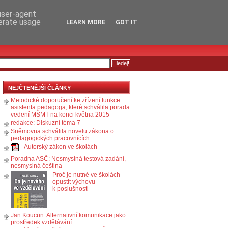
RSS
KOMENTÁŘE
 user-agent
nerate usage
LEARN MORE
GOT IT
NEJČTENĚJŠÍ ČLÁNKY
Metodické doporučení ke zřízení funkce
asistenta pedagoga, které schválila porada
vedení MŠMT na konci května 2015
redakce: Diskuzní téma 7
Sněmovna schválila novelu zákona o
pedagogických pracovnících
Autorský zákon ve školách
Poradna ASČ: Nesmyslná testová zadání,
nesmyslná čeština
Proč je nutné ve školách
opustit výchovu
k poslušnosti
Jan Koucun: Alternativní komunikace jako
prostředek vzdělávání