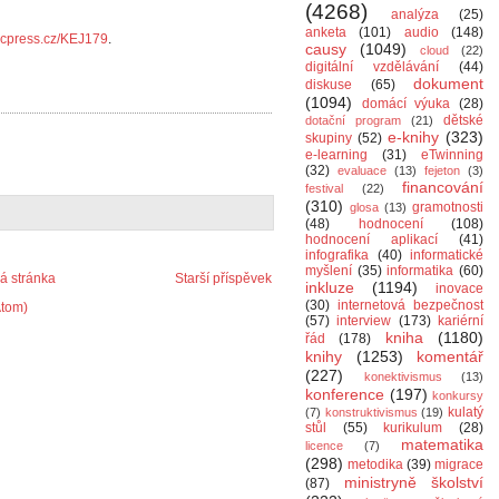
(4268)
analýza
(25)
anketa
(101)
audio
(148)
y.cpress.cz/KEJ179
.
causy
(1049)
cloud
(22)
digitální vzdělávání
(44)
dokument
diskuse
(65)
(1094)
domácí výuka
(28)
dětské
dotační program
(21)
e-knihy
(323)
skupiny
(52)
e-learning
(31)
eTwinning
(32)
evaluace
(13)
fejeton
(3)
financování
festival
(22)
(310)
gramotnosti
glosa
(13)
(48)
hodnocení
(108)
hodnocení aplikací
(41)
infografika
(40)
informatické
myšlení
(35)
informatika
(60)
 stránka
Starší příspěvek
inkluze
(1194)
inovace
(30)
internetová bezpečnost
Atom)
(57)
interview
(173)
kariérní
kniha
(1180)
řád
(178)
knihy
(1253)
komentář
(227)
konektivismus
(13)
konference
(197)
konkursy
kulatý
(7)
konstruktivismus
(19)
stůl
(55)
kurikulum
(28)
matematika
licence
(7)
(298)
metodika
(39)
migrace
ministryně školství
(87)