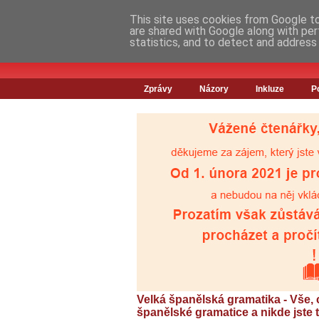
This site uses cookies from Google to 
are shared with Google along with per
statistics, and to detect and address
Zprávy
Názory
Inkluze
P
Velká španělská gramatika - Vše, c
španělské gramatice a nikde jste 