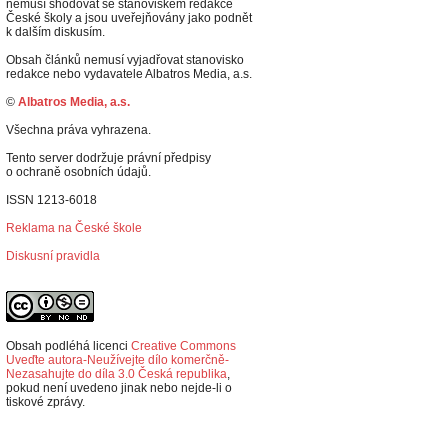
nemusí shodovat se stanoviskem redakce
České školy a jsou uveřejňovány jako podnět
k dalším diskusím.
Obsah článků nemusí vyjadřovat stanovisko
redakce nebo vydavatele Albatros Media, a.s.
©
Albatros Media, a.s.
Všechna práva vyhrazena.
Tento server dodržuje právní předpisy
o ochraně osobních údajů.
ISSN 1213-6018
Reklama na České škole
Diskusní pravidla
Obsah podléhá licenci
Creative Commons
Uveďte autora-Neužívejte dílo komerčně-
Nezasahujte do díla 3.0 Česká republika
,
p
okud není uvedeno jinak nebo nejde-li o
tiskové zprávy.