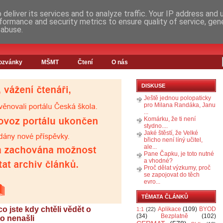
deliver its services and to analyze traffic. Your IP address and
formance and security metrics to ensure quality of service, ge
 abuse.
ozvánky
MŠMT
Čtení
O nás
DISKUSE
Ještě jednou polopaticky
pro Milana Randáka, Janu
...
Komárku, že ti není
stydno....
Jaké štěstí, že Velké
břicho není líný učitel,
ale...
Pane Čapku, je toto nutné
a vhodné?
Proč dělat výzkumy, proč
se zapojovat do těch
evro...
TÉMATA ČLÁNKŮ
o jste kdy chtěli vědět o
Aplikace
(109)
BYOD
1:1
(22)
(34)
Bezplatně
(102)
to nenašli