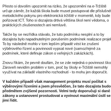
Přesto si dovolím upozornit na riziko, že upozornění na e-Tržiště
určuje záměr, že každá škola bude muset postupovat dle příslušn
metodického pokynu pro elektronická tržiště v momentě, kdy bude
pořizovat ICT. Toho si dozajista drtivá většina škol není vědoma, o
praktických zkušenostech ani nemluvě.
Takže by se nezřídka stávalo, že tuto podmínku nesplní a to by
dozajista bylo napadnutelným porušením podmínek realizace proje
To by následně mohlo v tom lepším případě vést ke zrušení
výběrového řízení a povinnosti vypsat nové (samozřejmě za
podmínek, které definuje zákon o veřejných zakázkách).
Znovu říkám, že pevně doufám, že se zde nejedná o povinnost ško
Zároveň nevidím problém v tom, proč by školy e-Tržiště nemohly
využívat na základě vlastního rozhodnutí - to mohu jen doporučit.
V každém případě však management projektu musí počítat s
výběrovými řízeními a jsem přesvědčen, že tato dozajista bud
předmětem zvýšené pozornosti. Velmi tedy doporučuji si dané
zákony a ustanovení prostudovat a vyvinout maximální úsilí se
jimi řídit.