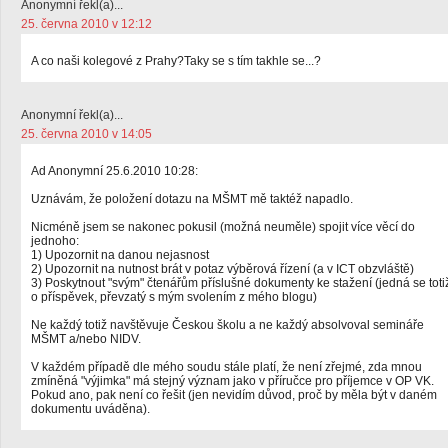
Anonymní řekl(a)...
25. června 2010 v 12:12
A co naši kolegové z Prahy?Taky se s tím takhle se...?
Anonymní řekl(a)...
25. června 2010 v 14:05
Ad Anonymní 25.6.2010 10:28:
Uznávám, že položení dotazu na MŠMT mě taktéž napadlo.
Nicméně jsem se nakonec pokusil (možná neuměle) spojit více věcí do
jednoho:
1) Upozornit na danou nejasnost
2) Upozornit na nutnost brát v potaz výběrová řízení (a v ICT obzvláště)
3) Poskytnout "svým" čtenářům příslušné dokumenty ke stažení (jedná se toti
o příspěvek, převzatý s mým svolením z mého blogu)
Ne každý totiž navštěvuje Českou školu a ne každý absolvoval semináře
MŠMT a/nebo NIDV.
V každém případě dle mého soudu stále platí, že není zřejmé, zda mnou
zmíněná "výjimka" má stejný význam jako v příručce pro příjemce v OP VK.
Pokud ano, pak není co řešit (jen nevidím důvod, proč by měla být v daném
dokumentu uváděna).