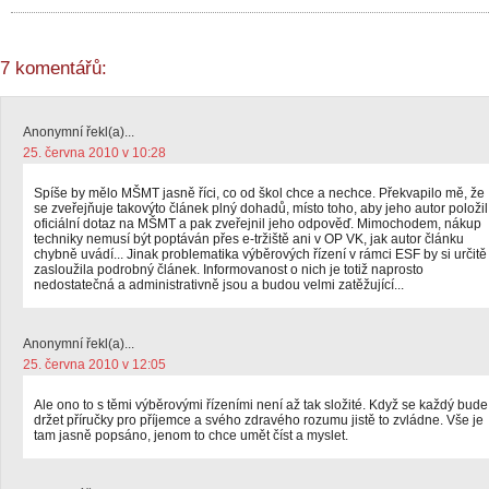
7 komentářů:
Anonymní řekl(a)...
25. června 2010 v 10:28
Spíše by mělo MŠMT jasně říci, co od škol chce a nechce. Překvapilo mě, že
se zveřejňuje takovýto článek plný dohadů, místo toho, aby jeho autor položil
oficiální dotaz na MŠMT a pak zveřejnil jeho odpověď. Mimochodem, nákup
techniky nemusí být poptáván přes e-tržiště ani v OP VK, jak autor článku
chybně uvádí... Jinak problematika výběrových řízení v rámci ESF by si určitě
zasloužila podrobný článek. Informovanost o nich je totiž naprosto
nedostatečná a administrativně jsou a budou velmi zatěžující...
Anonymní řekl(a)...
25. června 2010 v 12:05
Ale ono to s těmi výběrovými řízeními není až tak složité. Když se každý bude
držet příručky pro příjemce a svého zdravého rozumu jistě to zvládne. Vše je
tam jasně popsáno, jenom to chce umět číst a myslet.