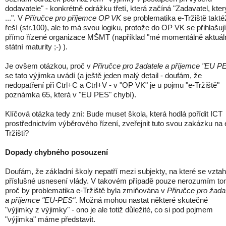
dodavatele" - konkrétně odrážku třetí, která začíná "Zadavatel, kter
...". V
Příručce pro příjemce OP VK
se problematika e-Tržiště takté
řeší (str.100), ale to má svou logiku, protože do OP VK se přihlašují
přímo řízené organizace MŠMT (například "mé momentálně aktuáln
státní maturity ;-) ).
Je ovšem otázkou, proč v
Přiručce pro žadatele a příjemce "EU P
se tato výjimka uvádí (a ještě jeden malý detail - doufám, že
nedopatření při Ctrl+C a Ctrl+V - v "OP VK" je u pojmu "e-Tržiště"
poznámka 65, která v "EU PES" chybí).
Klíčová otázka tedy zní: Bude muset škola, která hodlá pořídit ICT
prostřednictvím výběrového řízení, zveřejnit tuto svou zakázku na 
Tržišti?
Dopady chybného posouzení
Doufám, že základní školy nepatří mezi subjekty, na které se vztah
příslušné usnesení vlády. V takovém případě pouze nerozumím to
proč by problematika e-Tržiště byla zmiňována v
Přiručce pro žada
a příjemce "EU-PES"
. Možná mohou nastat některé skutečné
"výjimky z výjimky" - ono je ale totiž důležité, co si pod pojmem
"výjimka" máme představit.