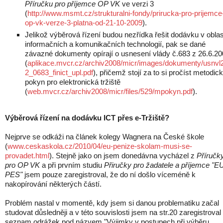
Příručku pro příjemce OP VK
ve verzi 3
(
http://www.msmt.cz/strukturalni-fondy/prirucka-pro-prijemce
op-vk-verze-3-platna-od-21-10-2009
).
Jelikož výběrová řízení budou nezřídka řešit dodávku v oblas
informačních a komunikačních technologií, pak se dané
závazné dokumenty opírají o usnesení vlády č.683 z 26.6.2
(
aplikace.mvcr.cz/archiv2008/micr/images/dokumenty/usnvl
2_0683_finict_upl.pdf
), přičemž stojí za to si pročíst metodic
pokyn pro elektronická tržiště
(
web.mvcr.cz/archiv2008/micr/files/529/mpokyn.pdf
).
Výběrová řízení na dodávku ICT přes e-Tržiště?
Nejprve se odkáži na článek kolegy Wagnera na České škole
(
www.ceskaskola.cz/2010/04/eu-penize-skolam-musi-se-
provadet.html
). Stejně jako on jsem donedávna vycházel z
Příručk
pro OP VK
a při prvním studiu
Přiručky pro žadatele a příjemce "E
PES"
jsem pouze zaregistroval, že do ní došlo víceméně k
nakopírování některých částí.
Problém nastal v momentě, kdy jsem si danou problematiku začal
studovat důsledněji a v této souvislosti jsem na str.20 zaregistroval
seznam odrážek pod názvem "Výjimky v postupech při výběru