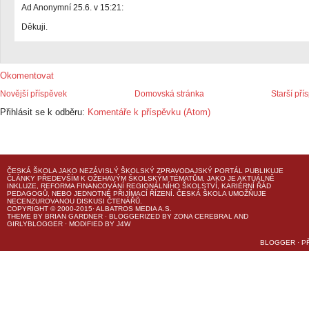
Ad Anonymní 25.6. v 15:21:
Děkuji.
Okomentovat
Novější příspěvek
Domovská stránka
Starší pří
Přihlásit se k odběru:
Komentáře k příspěvku (Atom)
ČESKÁ ŠKOLA
JAKO NEZÁVISLÝ ŠKOLSKÝ ZPRAVODAJSKÝ PORTÁL PUBLIKUJE
ČLÁNKY PŘEDEVŠÍM K OŽEHAVÝM ŠKOLSKÝM TÉMATŮM, JAKO JE AKTUÁLNĚ
INKLUZE, REFORMA FINANCOVÁNÍ REGIONÁLNÍHO ŠKOLSTVÍ, KARIÉRNÍ ŘÁD
PEDAGOGŮ, NEBO JEDNOTNÉ PŘIJÍMACÍ ŘÍZENÍ.
ČESKÁ ŠKOLA
UMOŽŇUJE
NECENZUROVANOU DISKUSI ČTENÁŘŮ.
COPYRIGHT © 2000-2015· ALBATROS MEDIA A.S.
THEME
BY
BRIAN GARDNER
· BLOGGERIZED BY
ZONA CEREBRAL
AND
GIRLYBLOGGER
· MODIFIED BY
J4W
BLOGGER
·
P