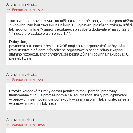
Anonymní řekl(a)...
25. června 2010 v 15:21
Takto zněla odpověď MŠMT na náš dotaz ohledně toho, zda jsme jako běžná
ZŠ povinni zadávat zakázku na nákup ICT vybavení prostřednictvím e-Tržiště
tak jak o tom mluví "Výjimky v postupech při výběru dodavatele" na str. 22 v
"Příručce pro žadatele a příjemce 1.4":
Dobrý den,
povinnost nakupovat přes el. Tržiště mají pouze organizační složky státu
(ministerstva a některé přímořízené organizace placené přímo z kapitol
státního rozpočtu), z toho vyplývá, že běžná ZŠ není povinna nakupovat ICT
přes el. tržiště.
Anonymní řekl(a)...
25. června 2010 v 15:31
Protože kolegové z Prahy dostali pemíze mimo Operační programy
financované z ESF a protože normálně jsou finanční limity pro vypisování
výběrových řízení posunuté poněkud k vyšším částkám, tak si pište, že se s
výběrovými řízeními tak nese... .
Anonymní řekl(a)...
25. června 2010 v 18:59