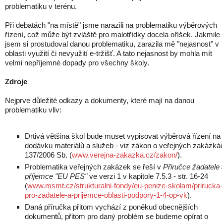
problematiku v terénu.
Při debatách "na místě" jsme narazili na problematiku výběrových
řízení, což může být zvláště pro malotřídky docela oříšek. Jakmile
jsem si prostudoval danou problematiku, zarazila mě "nejasnost" v
oblasti využití či nevyužití e-tržišť. A tato nejasnost by mohla mít
velmi nepříjemné dopady pro všechny školy.
Zdroje
Nejprve důležité odkazy a dokumenty, které mají na danou
problematiku vliv:
Drtivá většina škol bude muset vypisovat výběrová řízení na
dodávku materiálů a služeb - viz zákon o veřejných zakázká
137/2006 Sb. (
www.verejna-zakazka.cz/zakon/
).
Problematika veřejných zakázek se řeší v
Přiručce žadatele
příjemce "EU PES"
ve verzi 1 v kapitole 7.5.3 - str. 16-24
(
www.msmt.cz/strukturalni-fondy/eu-penize-skolam/prirucka
pro-zadatele-a-prijemce-oblasti-podpory-1-4-op-vk
).
Daná příručka přitom vychází z poněkud obecnějších
dokumentů, přitom pro daný problém se budeme opírat o