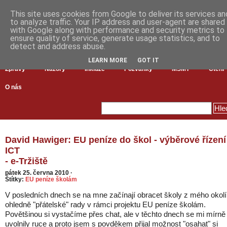
This site uses cookies from Google to deliver its services an
to analyze traffic. Your IP address and user-agent are shared
with Google along with performance and security metrics to
ensure quality of service, generate usage statistics, and to
detect and address abuse.
LEARN MORE
GOT IT
Zprávy
Názory
Inkluze
Pozvánky
MŠMT
Čtení
O nás
David Hawiger: EU peníze do škol - výběrové řízení
ICT
- e-Tržiště
pátek 25. června 2010
·
Štítky:
EU peníze školám
V posledních dnech se na mne začínají obracet školy z mého okolí
ohledně "přátelské" rady v rámci projektu EU peníze školám.
Povětšinou si vystačíme přes chat, ale v těchto dnech se mi mírně
uvolnily ruce a proto jsem s povděkem přijal možnost "osahat" si