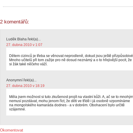
2 komentářů:
Luděk Blaha řekl(a)...
27. dubna 2010 v 1:07
Dětem cizinců je třeba se věnovat neprodleně, dokud jsou ještě přizpůsobivé
Mnoho učitelů při tom zažije pro ně dosud neznámý a o to hřejivější pocit, že
si žák také něčeho váží.
Anonymní řekl(a)...
27. dubna 2010 v 18:19
Měla jsem možnost si tuto zkušenost projít na vlastní kůži. A, ač se to mnohý
nemusí pozdávat, mohu jenom říct, že děti ve třídě i já osobně vzpomínáme
na mongolského kamaráda dodnes - a v dobrém. Obohacení bylo určitě
vzájemné.
Okomentovat