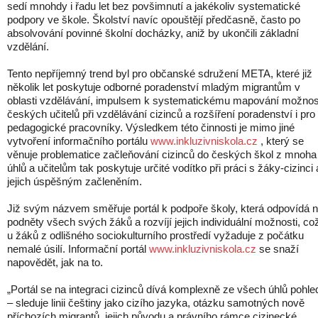
sedí mnohdy i řadu let bez povšimnutí a jakékoliv systematické
podpory ve škole. Školství navíc opouštějí předčasně, často po
absolvování povinné školní docházky, aniž by ukončili základní
vzdělání.
Tento nepříjemný trend byl pro občanské sdružení META, které již
několik let poskytuje odborné poradenství mladým migrantům v
oblasti vzdělávání, impulsem k systematickému mapování možnos
českých učitelů při vzdělávání cizinců a rozšíření poradenství i pro
pedagogické pracovníky. Výsledkem této činnosti je mimo jiné
vytvoření informačního portálu
www.inkluzivniskola.cz
, který se
věnuje problematice začleňování cizinců do českých škol z mnoha
úhlů a učitelům tak poskytuje určité vodítko při práci s žáky-cizinci 
jejich úspěšným začleněním.
Již svým názvem směřuje portál k podpoře školy, která odpovídá 
podněty všech svých žáků a rozvíjí jejich individuální možnosti, co
u žáků z odlišného sociokulturního prostředí vyžaduje z počátku
nemalé úsilí. Informační portál
www.inkluzivniskola.cz
se snaží
napovědět, jak na to.
„Portál se na integraci cizinců dívá komplexně ze všech úhlů pohle
– sleduje linii češtiny jako cizího jazyka, otázku samotných nově
příchozích migrantů, jejich původu a právního rámce cizinecké