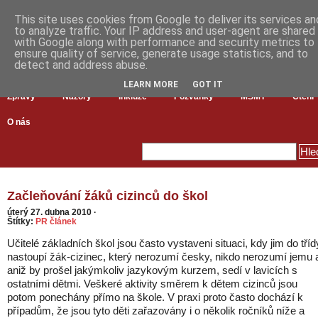
This site uses cookies from Google to deliver its services an
to analyze traffic. Your IP address and user-agent are shared
with Google along with performance and security metrics to
ensure quality of service, generate usage statistics, and to
detect and address abuse.
LEARN MORE
GOT IT
Zprávy
Názory
Inkluze
Pozvánky
MŠMT
Čtení
O nás
Začleňování žáků cizinců do škol
úterý 27. dubna 2010
·
Štítky:
PR článek
Učitelé základních škol jsou často vystaveni situaci, kdy jim do tříd
nastoupí žák-cizinec, který nerozumí česky, nikdo nerozumí jemu 
aniž by prošel jakýmkoliv jazykovým kurzem, sedí v lavicích s
ostatními dětmi. Veškeré aktivity směrem k dětem cizinců jsou
potom ponechány přímo na škole. V praxi proto často dochází k
případům, že jsou tyto děti zařazovány i o několik ročníků níže a