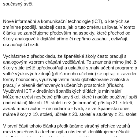
současný svět.
Nové informační a komunikační technologie (ICT), o kterých se
zmíníme později, nabízejí cestu jak o tuto změnu usilovat. V tomto
článku se zaměřujeme především na aspekty, které přechod od
školy analogové k digitální přímo či nepřímo zasahují, ovlivňují,
usnadňují či brzdí.
Vycházíme z předpokladu, že španělské školy často pracují s
analogovým vzorem chápání vzdělávání. To znamená mimo jiné, ž
školy stále ještě upřednostňují a uplatňují strnulý učební program: p
volbě výukových zdrojů (příliš mnoho učebnic) se opírají o zavede
formy hodnocení, využívají velmi málo globalizované znalosti a
pracují v přesně definovaných učebních prostorách (třídách).
Využívání ICT v dnešních španělských třídách je minimální.
Můžeme uvést nesčetné příklady škol, které i nadále používají spí
(industriální) filozofii 19. století než (informační) přístup 21. století,
avšak mnozí autoři – ne nadarmo - tvrdí, že ve Španělsku dnes
máme školy z 19. století, učitele z 20. století a studenty z 21. století
V první části tohoto článku předkládáme stručný přehled vztahů
mezi společností a technologií a následně identifikujeme několik