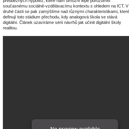
předběžných hypotéz, které nám umožní lépe porozumět
současnému sociálně-vzdělávacímu kontextu s ohledem na ICT. V
druhé části se pak zamýšlíme nad různými charakteristikami, kter
definují toto stádium přechodu, kdy analogová škola se stává
digitální. Článek uzavíráme sérií návrhů jak učinit digitální školy
realitou.