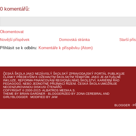
0 komentářů:
Okomentovat
Novější příspěvek
Domovská stránka
Starší pří
Přihlásit se k odběru:
Komentáře k příspěvku (Atom)
ČESKÁ ŠKOLA
JAKO NEZÁVISLÝ ŠKOLSKÝ ZPRAVODAJSKÝ PORTÁL PUBLIKUJE
ČLÁNKY PŘEDEVŠÍM K OŽEHAVÝM ŠKOLSKÝM TÉMATŮM, JAKO JE AKTUÁLNĚ
INKLUZE, REFORMA FINANCOVÁNÍ REGIONÁLNÍHO ŠKOLSTVÍ, KARIÉRNÍ ŘÁD
PEDAGOGŮ, NEBO JEDNOTNÉ PŘIJÍMACÍ ŘÍZENÍ.
ČESKÁ ŠKOLA
UMOŽŇUJE
NECENZUROVANOU DISKUSI ČTENÁŘŮ.
COPYRIGHT © 2000-2015· ALBATROS MEDIA A.S.
THEME
BY
BRIAN GARDNER
· BLOGGERIZED BY
ZONA CEREBRAL
AND
GIRLYBLOGGER
· MODIFIED BY
J4W
BLOGGER
·
P