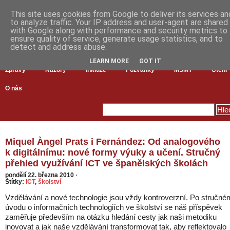
This site uses cookies from Google to deliver its services an
to analyze traffic. Your IP address and user-agent are shared
with Google along with performance and security metrics to
ensure quality of service, generate usage statistics, and to
detect and address abuse.
LEARN MORE
GOT IT
Zprávy
Názory
Inkluze
Pozvánky
MŠMT
Čtení
O nás
Miquel Àngel Prats i Fernández: Od analogového
k digitálnímu: nové formy výuky a učení. Stručný
přehled využívání ICT ve španělských školách
pondělí 22. března 2010
·
Štítky:
ICT
,
školství
Vzdělávání a nové technologie jsou vždy kontroverzní. Po stručné
úvodu o informačních technologiích ve školství se náš příspěvek
zaměřuje především na otázku hledání cesty jak naši metodiku
inovovat a jak naše vzdělávání transformovat tak, aby reflektovalo