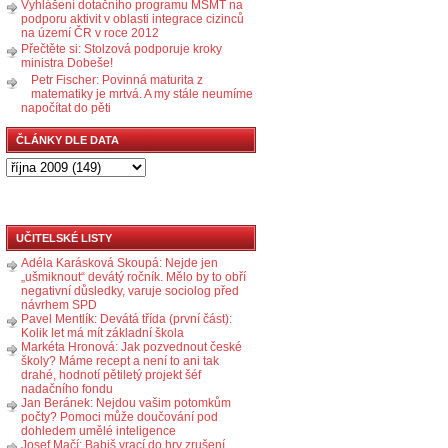
Vyhlášení dotačního programu MŠMT na
podporu aktivit v oblasti integrace cizinců
na území ČR v roce 2012
Přečtěte si: Stolzová podporuje kroky
ministra Dobeše!
Petr Fischer: Povinná maturita z
matematiky je mrtvá. A my stále neumíme
napočítat do pěti
ČLÁNKY DLE DATA
UČITELSKÉ LISTY
Adéla Karásková Skoupá: Nejde jen
„ušmiknout“ devátý ročník. Mělo by to obří
negativní důsledky, varuje sociolog před
návrhem SPD
Pavel Mentlík: Devátá třída (první část):
Kolik let má mít základní škola
Markéta Hronová: Jak pozvednout české
školy? Máme recept a není to ani tak
drahé, hodnotí pětiletý projekt šéf
nadačního fondu
Jan Beránek: Nejdou vašim potomkům
počty? Pomoci může doučování pod
dohledem umělé inteligence
Josef Mačí: Babiš vrací do hry zrušení