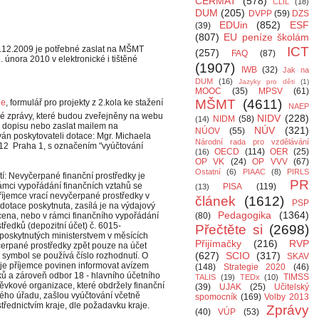
CERMAT
(578)
CLIL
(18)
DUM
(205)
DVPP
(59)
DZS
EDUin
(852)
ESF
(39)
(807)
EU peníze školám
1.12.2009 je potřebné zaslat na MŠMT
ICT
(257)
FAQ
(87)
 února 2010 v elektronické i tištěné
(1907)
IWB
(32)
Jak na
DUM
(16)
Jazyky pro děti
(1)
MOOC
(35)
MPSV
(61)
MŠMT
(4611)
de
, formulář pro projekty z 2.kola ke stažení
NAEP
ové zprávy, které budou zveřejněny na webu
NIDV
(228)
NIDM
(58)
(14)
o dopisu nebo zaslat mailem na
NÚV
(321)
NÚOV
(55)
ván poskytovateli dotace: Mgr. Michaela
Národní rada pro vzdělávání
12 Praha 1, s označením "vyúčtování
OECD
(114)
OER
(25)
(16)
OP VK
(24)
OP VVV
(67)
Ostatní
(6)
PIAAC
(8)
PIRLS
tí: Nevyčerpané finanční prostředky je
PR
rámci vypořádání finančních vztahů se
PISA
(119)
(13)
říjemce vrací nevyčerpané prostředky v
článek
(1612)
PSP
dotace poskytnuta, zasílá je na výdajový
Pedagogika
(1364)
acena, nebo v rámci finančního vypořádání
(80)
tředků (depozitní účet) č. 6015-
Přečtěte si
(2698)
poskytnutých ministerstvem v měsících
Přijímačky
(216)
RVP
yčerpané prostředky zpět pouze na účet
(627)
SCIO
(317)
í symbol se používá číslo rozhodnutí. O
SKAV
je příjemce povinen informovat avízem
(148)
Strategie 2020
(46)
ků a zároveň odbor 18 - hlavního účetního
TIMSS
TALIS
(19)
TEDx
(10)
spěvkové organizace, které obdržely finanční
(39)
UJAK
(25)
Učitelský
ského úřadu, zašlou vyúčtování včetně
spomocník
(169)
Volby 2013
střednictvím kraje, dle požadavku kraje.
Zprávy
(40)
VÚP
(53)