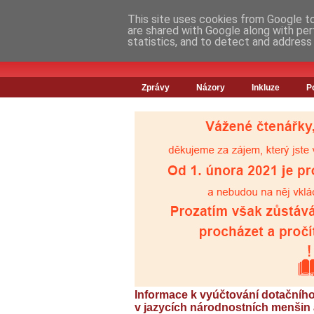
This site uses cookies from Google to 
are shared with Google along with per
statistics, and to detect and address
Zprávy
Názory
Inkluze
P
Informace k vyúčtování dotačníh
v jazycích národnostních menšin 