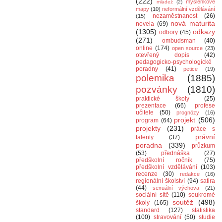
(222)
myšlenkové
mládež
(2)
mapy
(10)
neformální vzdělávání
nezaměstnanost
(26)
(15)
nová maturita
novela
(69)
(1305)
odkazy
odbory
(45)
(271)
ombudsman
(40)
online
(174)
open source
(23)
otevřený dopis
(42)
pedagogicko-psychologické
poradny
(41)
petice
(19)
polemika
(1885)
pozvánky
(1810)
praktické školy
(25)
prezentace
(66)
profese
učitele
(50)
prognózy
(16)
projekt
(506)
program
(64)
projekty
(231)
práce s
právní
talenty
(37)
poradna
(339)
průzkum
(53)
přednáška
(27)
předškolní ročník
(75)
předškolní vzdělávání
(103)
recenze
(30)
redakce
(16)
regionální školství
(94)
satira
(44)
sexuální výchova
(21)
sociální sítě
(110)
soukromé
soutěž
(498)
školy
(165)
standard
(127)
statistika
(100)
stravování
(50)
studie