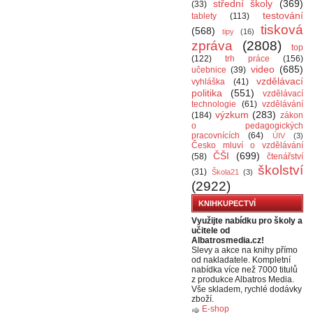
střední školy
(369)
(33)
testování
tablety
(113)
tisková
(568)
tipy
(16)
zpráva
(2808)
top
(122)
trh práce
(156)
video
(685)
učebnice
(39)
vzdělávací
vyhláška
(41)
politika
(551)
vzdělávací
technologie
(61)
vzdělávání
výzkum
(283)
(184)
zákon
o pedagogických
pracovnících
(64)
ÚIV
(3)
Česko mluví o vzdělávání
ČŠI
(699)
(58)
čtenářství
školství
(31)
Škola21
(3)
(2922)
KNIHKUPECTVÍ
Využijte nabídku pro školy a
učitele od
Albatrosmedia.cz!
Slevy a akce na knihy přímo
od nakladatele. Kompletní
nabídka více než 7000 titulů
z produkce Albatros Media.
Vše skladem, rychlé dodávky
zboží.
E-shop