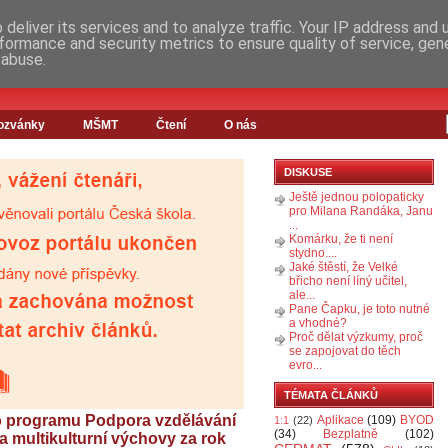
deliver its services and to analyze traffic. Your IP address and
formance and security metrics to ensure quality of service, ge
 abuse.
ozvánky
MŠMT
Čtení
O nás
DISKUSE
Ještě jednou polopaticky
pro Milana Randáka, Janu
...
Komárku, že ti není
stydno....
Jaké štěstí, že Velké
břicho není líný učitel,
ale...
Pane Čapku, je toto nutné
a vhodné?
Proč dělat výzkumy, proč
se zapojovat do těch
evro...
TÉMATA ČLÁNKŮ
o programu Podpora vzdělávání
Aplikace
(109)
BYOD
1:1
(22)
(34)
Bezplatně
(102)
a multikulturní výchovy za rok