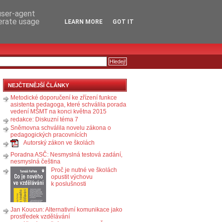
RSS
KOMENTÁŘE
 user-agent
nerate usage
LEARN MORE
GOT IT
NEJČTENĚJŠÍ ČLÁNKY
Metodické doporučení ke zřízení funkce
asistenta pedagoga, které schválila porada
vedení MŠMT na konci května 2015
redakce: Diskuzní téma 7
Sněmovna schválila novelu zákona o
pedagogických pracovnících
Autorský zákon ve školách
Poradna ASČ: Nesmyslná testová zadání,
nesmyslná čeština
Proč je nutné ve školách
opustit výchovu
k poslušnosti
Jan Koucun: Alternativní komunikace jako
prostředek vzdělávání