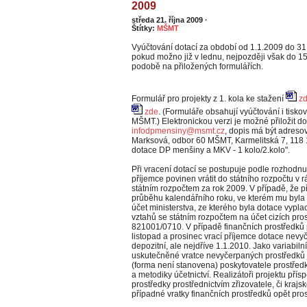
2009
středa 21. října 2009
·
Štítky:
MŠMT
Vyúčtování dotací za období od 1.1.2009 do 3
pokud možno již v lednu, nejpozději však do 15.
podobě na přiložených formulářích.
Formulář pro projekty z 1. kola ke stažení
z
zde
. (Formuláře obsahují vyúčtování i tisk
MŠMT.) Elektronickou verzi je možné přiložit d
infodpmensiny@msmt.cz
, dopis má být adreso
Marksová, odbor 60 MŠMT, Karmelitská 7, 118 
dotace DP menšiny a MKV - 1 kolo/2.kolo".
Při vracení dotací se postupuje podle rozhodnu
příjemce povinen vrátit do státního rozpočtu v 
státním rozpočtem za rok 2009. V případě, že p
průběhu kalendářního roku, ve kterém mu byla 
účet ministerstva, ze kterého byla dotace vypl
vztahů se státním rozpočtem na účet cizích pros
821001/0710. V případě finančních prostředků 
listopad a prosinec vrací příjemce dotace nev
depozitní, ale nejdříve 1.1.2010. Jako variabiln
uskutečněné vratce nevyčerpaných prostředků 
(forma není stanovena) poskytovatele prostřed
a metodiky účetnictví. Realizátoři projektu pří
prostředky prostřednictvím zřizovatele, či kraj
případné vratky finančních prostředků opět pro