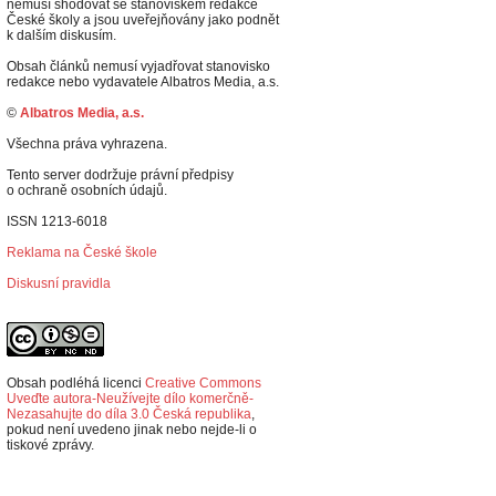
nemusí shodovat se stanoviskem redakce
České školy a jsou uveřejňovány jako podnět
k dalším diskusím.
Obsah článků nemusí vyjadřovat stanovisko
redakce nebo vydavatele Albatros Media, a.s.
©
Albatros Media, a.s.
Všechna práva vyhrazena.
Tento server dodržuje právní předpisy
o ochraně osobních údajů.
ISSN 1213-6018
Reklama na České škole
Diskusní pravidla
Obsah podléhá licenci
Creative Commons
Uveďte autora-Neužívejte dílo komerčně-
Nezasahujte do díla 3.0 Česká republika
,
p
okud není uvedeno jinak nebo nejde-li o
tiskové zprávy.