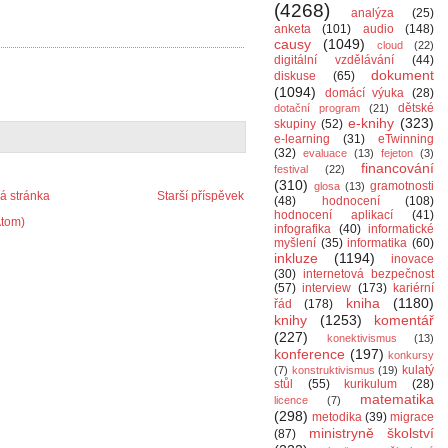
(4268)
analýza
(25)
anketa
(101)
audio
(148)
causy
(1049)
cloud
(22)
digitální vzdělávání
(44)
dokument
diskuse
(65)
(1094)
domácí výuka
(28)
dětské
dotační program
(21)
e-knihy
(323)
skupiny
(52)
e-learning
(31)
eTwinning
(32)
evaluace
(13)
fejeton
(3)
financování
festival
(22)
(310)
gramotnosti
glosa
(13)
 stránka
Starší příspěvek
(48)
hodnocení
(108)
hodnocení aplikací
(41)
Atom)
infografika
(40)
informatické
myšlení
(35)
informatika
(60)
inkluze
(1194)
inovace
(30)
internetová bezpečnost
(57)
interview
(173)
kariérní
kniha
(1180)
řád
(178)
knihy
(1253)
komentář
(227)
konektivismus
(13)
konference
(197)
konkursy
kulatý
(7)
konstruktivismus
(19)
stůl
(55)
kurikulum
(28)
matematika
licence
(7)
(298)
metodika
(39)
migrace
ministryně školství
(87)