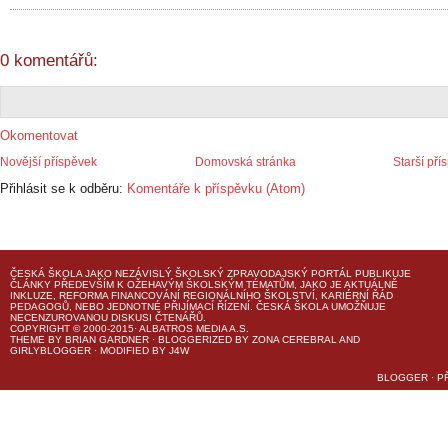
0 komentářů:
Okomentovat
Novější příspěvek
Domovská stránka
Starší pří
Přihlásit se k odběru:
Komentáře k příspěvku (Atom)
ČESKÁ ŠKOLA
JAKO NEZÁVISLÝ ŠKOLSKÝ ZPRAVODAJSKÝ PORTÁL PUBLIKUJE
ČLÁNKY PŘEDEVŠÍM K OŽEHAVÝM ŠKOLSKÝM TÉMATŮM, JAKO JE AKTUÁLNĚ
INKLUZE, REFORMA FINANCOVÁNÍ REGIONÁLNÍHO ŠKOLSTVÍ, KARIÉRNÍ ŘÁD
PEDAGOGŮ, NEBO JEDNOTNÉ PŘIJÍMACÍ ŘÍZENÍ.
ČESKÁ ŠKOLA
UMOŽŇUJE
NECENZUROVANOU DISKUSI ČTENÁŘŮ.
COPYRIGHT © 2000-2015· ALBATROS MEDIA A.S.
THEME
BY
BRIAN GARDNER
· BLOGGERIZED BY
ZONA CEREBRAL
AND
GIRLYBLOGGER
· MODIFIED BY
J4W
BLOGGER
·
P