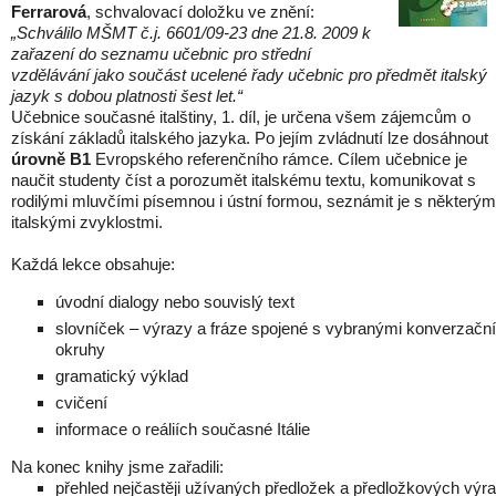
Ferrarová
, schvalovací doložku ve znění:
„Schválilo MŠMT č.j. 6601/09-23 dne 21.8. 2009 k
zařazení do seznamu učebnic pro střední
vzdělávání jako součást ucelené řady učebnic pro předmět italský
jazyk s dobou platnosti šest let.“
Učebnice současné italštiny, 1. díl, je určena všem zájemcům o
získání základů italského jazyka. Po jejím zvládnutí lze dosáhnout
úrovně B1
Evropského referenčního rámce. Cílem učebnice je
naučit studenty číst a porozumět italskému textu, komunikovat s
rodilými mluvčími písemnou i ústní formou, seznámit je s některým
italskými zvyklostmi.
Každá lekce obsahuje:
úvodní dialogy nebo souvislý text
slovníček – výrazy a fráze spojené s vybranými konverzačn
okruhy
gramatický výklad
cvičení
informace o reáliích současné Itálie
Na konec knihy jsme zařadili:
přehled nejčastěji užívaných předložek a předložkových výr