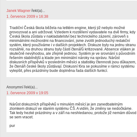
Janek Wagner
řekl(a)...
1. července 2009 v 16:38
Tradiční Česká škola běžela na letitém engine, který již nebylo možné
provozovat a ani udržovat. Vzledem k rozdělení vydavatele na dvě firmy, kdy
Česká škola zůstala v nakladatelství bez technického zázemí, zároveň s
minimálními možnostmi na financování, jsme zvolili jednoduchý redakční
systém, který používáme i v dalších projektech. Diskuze byly na jednu stranu
rozsáhlé, na druhou stranu byly částí čtenářů kritizované. Absence vláken je
skutečně nevýhodou, ale zřejmě jedinou. Systém je ve srovnání s původním
řešením stabilnější a klade jen minimální nároky na správu. Nárůst
diskusních příspěvků v posledním měsíci a statistiky čtennosti jsou důkazem,
že čtenáři české školy zůstávají. Diskusní fóra se pokusíme v rámci systému
vylepšit, přes prázdniny bude doplněna řada dalších funkcí.
Anonymní řekl(a)...
1. července 2009 v 19:05
Nárůst diskuzních příspěvků v minulém měsící je jen zanedbatelným
zlomkem diskuzí ve starém systému ČŠ. A vidím, že změny se nedočkáme.
Tak tedy hezké prázdniny a v září na neshledanou, protože již nemám důvod
se sem vracet.
pur