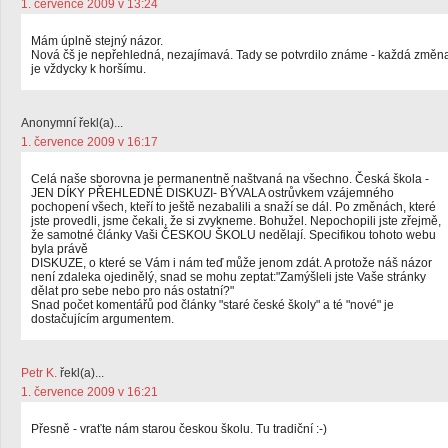
1. července 2009 v 13:24
Mám úplně stejný názor.
Nová čš je nepřehledná, nezajímavá. Tady se potvrdilo známe - každá změn
je vždycky k horšímu.
Anonymní řekl(a)...
1. července 2009 v 16:17
Celá naše sborovna je permanentně naštvaná na všechno. Česká škola -
JEN DÍKY PŘEHLEDNÉ DISKUZI- BÝVALA ostrůvkem vzájemného
pochopení všech, kteří to ještě nezabalili a snaží se dál. Po změnách, které
jste provedli, jsme čekali, že si zvykneme. Bohužel. Nepochopili jste zřejmě,
že samotné články Vaši ČESKOU ŠKOLU nedělají. Specifikou tohoto webu
byla právě
DISKUZE, o které se Vám i nám teď může jenom zdát. A protože náš názor
není zdaleka ojedinělý, snad se mohu zeptat:"Zamýšleli jste Vaše stránky
dělat pro sebe nebo pro nás ostatní?"
Snad počet komentářů pod články "staré české školy" a té "nové" je
dostačujícím argumentem.
Petr K.
řekl(a)...
1. července 2009 v 16:21
Přesně - vraťte nám starou českou školu. Tu tradiční :-)