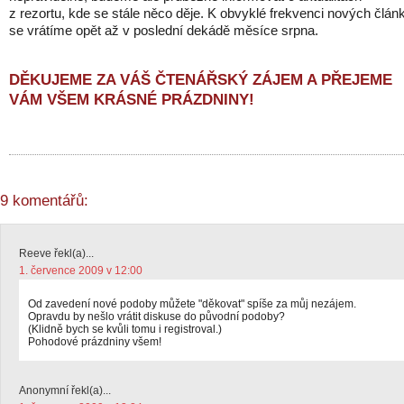
z rezortu, kde se stále něco děje. K obvyklé frekvenci nových člán
se vrátíme opět až v poslední dekádě měsíce srpna.
DĚKUJEME ZA VÁŠ ČTENÁŘSKÝ ZÁJEM A PŘEJEME
VÁM VŠEM KRÁSNÉ PRÁZDNINY!
9 komentářů:
Reeve řekl(a)...
1. července 2009 v 12:00
Od zavedení nové podoby můžete "děkovat" spíše za můj nezájem.
Opravdu by nešlo vrátit diskuse do původní podoby?
(Klidně bych se kvůli tomu i registroval.)
Pohodové prázdniny všem!
Anonymní řekl(a)...