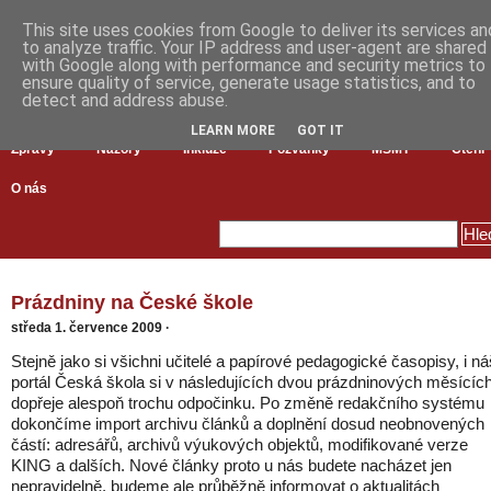
This site uses cookies from Google to deliver its services an
to analyze traffic. Your IP address and user-agent are shared
with Google along with performance and security metrics to
ensure quality of service, generate usage statistics, and to
detect and address abuse.
LEARN MORE
GOT IT
Zprávy
Názory
Inkluze
Pozvánky
MŠMT
Čtení
O nás
Prázdniny na České škole
středa 1. července 2009
·
Stejně jako si všichni učitelé a papírové pedagogické časopisy, i ná
portál Česká škola si v následujících dvou prázdninových měsícíc
dopřeje alespoň trochu odpočinku. Po změně redakčního systému
dokončíme import archivu článků a doplnění dosud neobnovených
částí: adresářů, archivů výukových objektů, modifikované verze
KING a dalších. Nové články proto u nás budete nacházet jen
nepravidelně, budeme ale průběžně informovat o aktualitách