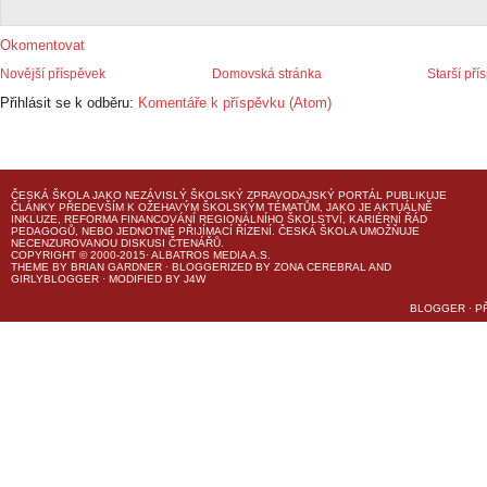
Okomentovat
Novější příspěvek
Domovská stránka
Starší pří
Přihlásit se k odběru:
Komentáře k příspěvku (Atom)
ČESKÁ ŠKOLA
JAKO NEZÁVISLÝ ŠKOLSKÝ ZPRAVODAJSKÝ PORTÁL PUBLIKUJE
ČLÁNKY PŘEDEVŠÍM K OŽEHAVÝM ŠKOLSKÝM TÉMATŮM, JAKO JE AKTUÁLNĚ
INKLUZE, REFORMA FINANCOVÁNÍ REGIONÁLNÍHO ŠKOLSTVÍ, KARIÉRNÍ ŘÁD
PEDAGOGŮ, NEBO JEDNOTNÉ PŘIJÍMACÍ ŘÍZENÍ.
ČESKÁ ŠKOLA
UMOŽŇUJE
NECENZUROVANOU DISKUSI ČTENÁŘŮ.
COPYRIGHT © 2000-2015· ALBATROS MEDIA A.S.
THEME
BY
BRIAN GARDNER
· BLOGGERIZED BY
ZONA CEREBRAL
AND
GIRLYBLOGGER
· MODIFIED BY
J4W
BLOGGER
·
P