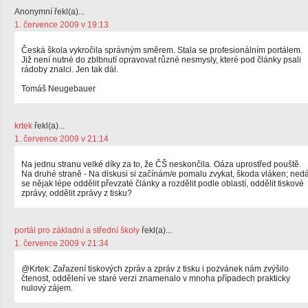
Anonymní řekl(a)...
1. července 2009 v 19:13
Česká škola vykročila správným směrem. Stala se profesionálním portálem.
Již není nutné do zblbnutí opravovat různé nesmysly, které pod články psali
rádoby znalci. Jen tak dál.
Tomáš Neugebauer
krtek
řekl(a)...
1. července 2009 v 21:14
Na jednu stranu velké díky za to, že ČŠ neskončila. Oáza uprostřed pouště.
Na druhé straně - Na diskusi si začínám/e pomalu zvykat, škoda vláken; ned
se nějak lépe oddělit převzaté články a rozdělit podle oblastí, oddělit tiskové
zprávy, oddělit zprávy z tisku?
portál pro základní a střední školy
řekl(a)...
1. července 2009 v 21:34
@Krtek: Zařazení tiskových zpráv a zpráv z tisku i pozvánek nám zvýšilo
čtenost, oddělení ve staré verzi znamenalo v mnoha případech prakticky
nulový zájem.