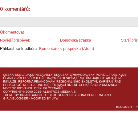
0 komentářů:
Okomentovat
Novější příspěvek
Domovská stránka
Starší pří
Přihlásit se k odběru:
Komentáře k příspěvku (Atom)
ČESKÁ ŠKOLA
JAKO NEZÁVISLÝ ŠKOLSKÝ ZPRAVODAJSKÝ PORTÁL PUBLIKUJE
ČLÁNKY PŘEDEVŠÍM K OŽEHAVÝM ŠKOLSKÝM TÉMATŮM, JAKO JE AKTUÁLNĚ
INKLUZE, REFORMA FINANCOVÁNÍ REGIONÁLNÍHO ŠKOLSTVÍ, KARIÉRNÍ ŘÁD
PEDAGOGŮ, NEBO JEDNOTNÉ PŘIJÍMACÍ ŘÍZENÍ.
ČESKÁ ŠKOLA
UMOŽŇUJE
NECENZUROVANOU DISKUSI ČTENÁŘŮ.
COPYRIGHT © 2000-2015· ALBATROS MEDIA A.S.
THEME
BY
BRIAN GARDNER
· BLOGGERIZED BY
ZONA CEREBRAL
AND
GIRLYBLOGGER
· MODIFIED BY
J4W
BLOGGER
·
P