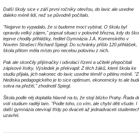
Další školy sice v září první ročníky otevřou, do lavic ale usedne
daleko méně lidí, než se původně počítalo.
"Nejprve to vypadalo, že si budeme moct vybírat. O školu byl
opravdu velký zájem," popsal situaci v polovině března, kdy do ško
teprve chodily přihlášky, ředitel Gymnázia J.A. Komenského v
Novém Strašecí Richard Spiegl. Do schránky přišlo 120 přihlášek,
škola přitom měla místo pro necelou polovinu z nich.
Pak ale skončily přijímačky i odvolací řízení a učitelé přepočítali
zápisové lístky. Výsledek je překvapil: Z těch žáků, které škola ke
studiu přijala, jich nakonec do lavic usedne téměř o pětinu méně. "Z
hlediska pedagogického je to sice optimum, ekonomicky to ale bud
sotva na přežití," zhodnotil Spiegl.
Škola podle něj doplatila hlavně na to, že stojí blízko Prahy. Řada dě
volí studium raději tam. "Podle toho, co vím, ale chybí děti všude. I
další gymnázia otevírají třídy po dvaceti až jednadvaceti studentech
uzavřel.