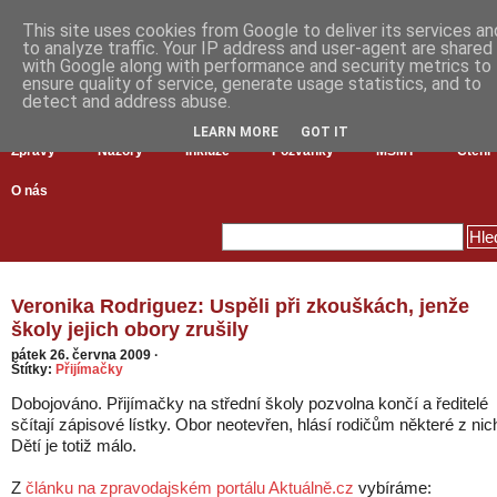
This site uses cookies from Google to deliver its services an
to analyze traffic. Your IP address and user-agent are shared
with Google along with performance and security metrics to
ensure quality of service, generate usage statistics, and to
detect and address abuse.
LEARN MORE
GOT IT
Zprávy
Názory
Inkluze
Pozvánky
MŠMT
Čtení
O nás
Veronika Rodriguez: Uspěli při zkouškách, jenže
školy jejich obory zrušily
pátek 26. června 2009
·
Štítky:
Přijímačky
Dobojováno. Přijímačky na střední školy pozvolna končí a ředitelé
sčítají zápisové lístky. Obor neotevřen, hlásí rodičům některé z nic
Dětí je totiž málo.
Z
článku na zpravodajském portálu Aktuálně.cz
vybíráme: