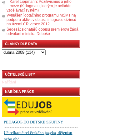
Karel Lippmann: Pozitivismus a jeho
meze (K dogmatu, kterým je ovládán
vzdělávací systém)
Vyhlášení dotačního programu MŠMT na
podporu aktivit v oblasti integrace cizinců
na území ČR v roce 2012
Šedesát signatářů dopisu premiérovi žádá
odvolání ministra Dobeše
ČLÁNKY DLE DATA
UČITELSKÉ LISTY
Načítání
NABÍDKA PRÁCE