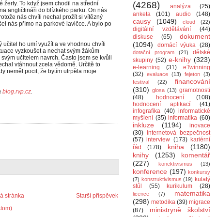
 žerty. To když jsem chodil na střední
(4268)
analýza
(25)
bna angličtináři do blízkého parku. On nás
anketa
(101)
audio
(148)
tože nás chvíli nechal prožít si vítězný
causy
(1049)
cloud
(22)
šel nás přímo na parkové lavičce. A bylo po
digitální vzdělávání
(44)
dokument
diskuse
(65)
čitel ho umí využít a ve vhodnou chvíli
(1094)
domácí výuka
(28)
 situace vyzkoušet a nechat svým žákům
dětské
dotační program
(21)
ad svým učitelem navrch. Často jsem se kvůli
e-knihy
(323)
skupiny
(52)
nechal vtáhnout zcela vědomě. Určitě to
e-learning
(31)
eTwinning
dy neměl pocit, že bytím utrpěla moje
(32)
evaluace
(13)
fejeton
(3)
financování
festival
(22)
(310)
gramotnosti
glosa
(13)
a
blog.rvp.cz
.
(48)
hodnocení
(108)
hodnocení aplikací
(41)
infografika
(40)
informatické
myšlení
(35)
informatika
(60)
inkluze
(1194)
inovace
(30)
internetová bezpečnost
(57)
interview
(173)
kariérní
kniha
(1180)
řád
(178)
knihy
(1253)
komentář
(227)
konektivismus
(13)
konference
(197)
konkursy
kulatý
(7)
konstruktivismus
(19)
stůl
(55)
kurikulum
(28)
matematika
licence
(7)
 stránka
Starší příspěvek
(298)
metodika
(39)
migrace
Atom)
ministryně školství
(87)