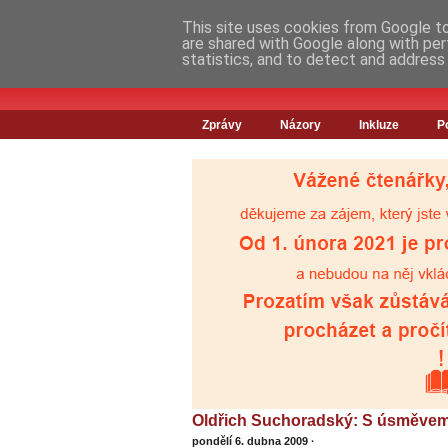
This site uses cookies from Google to 
are shared with Google along with per
statistics, and to detect and address
Zprávy
Názory
Inkluze
P
Oldřich Suchoradský: S úsměvem j
pondělí 6. dubna 2009
·