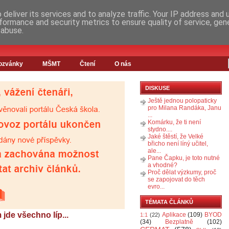
deliver its services and to analyze traffic. Your IP address and
formance and security metrics to ensure quality of service, ge
 abuse.
ozvánky
MŠMT
Čtení
O nás
DISKUSE
Ještě jednou polopaticky
pro Milana Randáka, Janu
...
Komárku, že ti není
stydno....
Jaké štěstí, že Velké
břicho není líný učitel,
ale...
Pane Čapku, je toto nutné
a vhodné?
Proč dělat výzkumy, proč
se zapojovat do těch
evro...
TÉMATA ČLÁNKŮ
de všechno líp...
Aplikace
(109)
BYOD
1:1
(22)
(34)
Bezplatně
(102)