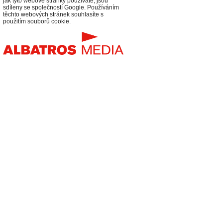
jak tyto webové stránky používáte, jsou
sdíleny se společností Google. Používáním
těchto webových stránek souhlasíte s
použitím souborů cookie.