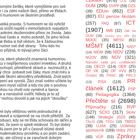
CERMAT
(578)
CLIL
(18)
DUM
(205)
DVPP
(59)
DZS
ornými žertíky, které vymýšlíme pro své
EDUin
(852)
ESF
e i za zdmi našich škol, přímo ve třídách.
(39)
rolí humorem ve školním prostředí.
(807)
EU peníze školám
ICT
(257)
FAQ
(87)
m velká pravda. S humorem se dá vyřešit
 snížit napětí v mimořádných vypjatých
(1907)
IWB
(32)
Jak na
lastními zkušenostmi přímo ze života. Jako
DUM
(16)
Jazyky pro děti
(1)
íval často a mohu potvrdit, že jeho léčivá
MOOC
(35)
MPSV
(61)
šak třeba si být vědom, že k žádoucímu
MŠMT
(4611)
á humor své dvě strany. Toho kdo ho
NAEP
 ho přijímá, to bývají jeho žáci.
NIDV
(228)
NIDM
(58)
(14)
NÚV
(321)
NÚOV
(55)
nice, které překročit znamená humornou
Národní rada pro vzdělávání
ku v nepříjemnou osobní invektivu. A druhá
OECD
(114)
OER
(25)
(16)
hopit, přiměřeně strávit a nezneužít ji, k
OP VK
(24)
OP VVV
(67)
rý chce pobavit své žáky, musí znát míru a
Ostatní
(6)
PIAAC
(8)
PIRLS
té školní atmosféry předkládá. Znát jejich
PR
pení asi vyvolá. Žáci znalí svého učitele by
PISA
(119)
(13)
oupení myslí vážně a kdy mu jde o pouhou
článek
(1612)
PSP
mohou na chvíli role vyměnit a šance
 a nenásilně ověřit. Někdy je to až
Pedagogika
(1364)
(80)
" mohou dovolit a jak na jejich "zkoušku"
Přečtěte si
(2698)
Přijímačky
(216)
RVP
ré byly většinou velmi jednoduché a
(627)
SCIO
(317)
SKAV
bavit a vzájemně se na chvíli přiblížit. Za
(148)
Strategie 2020
(46)
ituaci, kdy se mi třída schovala do skříní a
TIMSS
TALIS
(19)
TEDx
(10)
el, že jsem si spletl místnost. To byl dobrý
(39)
UJAK
(25)
Učitelský
Já jsem jim to při v časově blízké době
spomocník
(169)
Volby 2013
 matematickou prověrku a po jejím zadání,
Zprávy
(40)
VÚP
(53)
vtip, ale účinný a se zaručeně dobrým