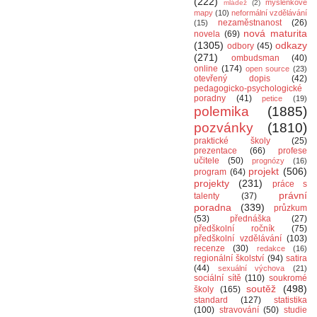
(222)
myšlenkové
mládež
(2)
mapy
(10)
neformální vzdělávání
nezaměstnanost
(26)
(15)
nová maturita
novela
(69)
(1305)
odkazy
odbory
(45)
(271)
ombudsman
(40)
online
(174)
open source
(23)
otevřený dopis
(42)
pedagogicko-psychologické
poradny
(41)
petice
(19)
polemika
(1885)
pozvánky
(1810)
praktické školy
(25)
prezentace
(66)
profese
učitele
(50)
prognózy
(16)
projekt
(506)
program
(64)
projekty
(231)
práce s
právní
talenty
(37)
poradna
(339)
průzkum
(53)
přednáška
(27)
předškolní ročník
(75)
předškolní vzdělávání
(103)
recenze
(30)
redakce
(16)
regionální školství
(94)
satira
(44)
sexuální výchova
(21)
sociální sítě
(110)
soukromé
soutěž
(498)
školy
(165)
standard
(127)
statistika
(100)
stravování
(50)
studie