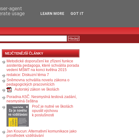
RSS
KOMENTÁŘE
 user-agent
nerate usage
LEARN MORE
GOT IT
NEJČTENĚJŠÍ ČLÁNKY
Metodické doporučení ke zřízení funkce
asistenta pedagoga, které schválila porada
vedení MŠMT na konci května 2015
redakce: Diskuzní téma 7
Sněmovna schválila novelu zákona o
pedagogických pracovnících
Autorský zákon ve školách
Poradna ASČ: Nesmyslná testová zadání,
nesmyslná čeština
Proč je nutné ve školách
opustit výchovu
k poslušnosti
Jan Koucun: Alternativní komunikace jako
prostředek vzdělávání