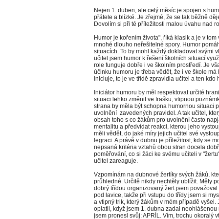
Nejen 1. duben, ale celý měsíc je spojen s hum
přátele a blízké. Je zřejmé, že se tak běžně děj
Dovolím si při té příležitosti malou úvahu nad 
Humor je kořením života", říká klasik a je v to
mnohé dlouho neřešitelné spory. Humor pomáhá
situacích. To by mohl každý dokladovat svými v
učitel jsem humor k řešení školních situací využ
role funguje dobře i ve školním prostředí. Je v
účinku humoru je třeba vědět, že i ve škole m
iniciuje, to je ve třídě zpravidla učitel a ten kdo
Iniciátor humoru by měl respektovat určité hra
situaci lehko změnit ve frašku, vtipnou poznám
strana by měla být schopna humornou situaci poc
uvolnění zavedených pravidel. A tak učitel, kte
obsah toho s co žákům pro uvolnění často napja
mentalitu a předvídat reakci, kterou jeho vystou
měli vědět, do jaké míry jejich učitel své vyst
legraci. A právě v dubnu je příležitost, kdy se 
nepsaná kritéria vztahů obou stran docela dobře
poměřování, co si žáci ke svému učiteli v "žertu
učitel zareaguje.
Vzpomínám na dubnové žertíky svých žáků, kte
průhledné. Určitě nikdy nechtěly ublížit. Měly po
dobrý třídou organizovaný žert jsem považoval s
pod lavice, takže při vstupu do třídy jsem si mysl
a vtipný trik, který žákům v mém případě vyšel. 
oplatil, když jsem 1. dubna zadal neohlášenou
jsem pronesl svůj: APRÍL. Vím, trochu okoralý 