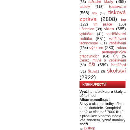
střední školy
(369)
(33)
testování
tablety
(113)
tisková
(568)
tipy
(16)
zpráva
(2808)
top
(122)
trh práce
(156)
video
(685)
učebnice
(39)
vzdělávací
vyhláška
(41)
politika
(551)
vzdělávací
technologie
(61)
vzdělávání
výzkum
(283)
(184)
zákon
o pedagogických
pracovnících
(64)
ÚIV
(3)
Česko mluví o vzdělávání
ČŠI
(699)
(58)
čtenářství
školství
(31)
Škola21
(3)
(2922)
KNIHKUPECTVÍ
Využijte nabídku pro školy a
učitele od
Albatrosmedia.cz!
Slevy a akce na knihy přímo
od nakladatele. Kompletní
nabídka více než 7000 titulů
z produkce Albatros Media.
Vše skladem, rychlé dodávky
zboží.
E-shop