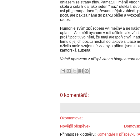
ohlasem ze strany třídy. Pamatuji i méně vhodné
školu a celá třída jako jeden "muž“ utekla l. du
asi při „nenápadném“ přesunu nějak zahlédl, pro
pocit, ale pak za námi do parku přišel a vyzkou
radosti.
Humor je svým způsobem výjimečný a ne každý u
uplatnit. Ale měli bychom v roli učitele takové
prožít pocit uvolnění, že mají alespoň chvíli n
tomuto jejich pocitu nechal do takové situace 
oživilo naše vzájemné vztahy a přitom jsem nik
kantorská autorita.
Volně upraveno z příspěvku na blogu autora n
0 komentářů:
Okomentovat
Novější příspěvek
Domovská
Přihlásit se k odběru:
Komentáře k příspěvku (