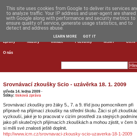
This site uses cookies from Google to deliver its services an
to analyze traffic. Your IP address and user-agent are shared
with Google along with performance and security metrics to
ensure quality of service, generate usage statistics, and to
detect and address abuse.
LEARN MORE
GOT IT
Zprávy
Názory
Inkluze
Pozvánky
MŠMT
Čtení
O nás
Srovnávací zkoušky Scio - uzávěrka 18. 1. 2009
středa 14. ledna 2009
·
Štítky:
tisková zpráva
Srovnávací zkoušky pro žáky 5., 7. a 9. tříd jsou pomocníkem při
přípravě na přijímací zkoušky na střední školu. Žáci si při zkoušká
vyzkouší, jaké je to pracovat v cizím prostředí za stejných podmín
jako při skutečných přijímacích zkouškách a mohou zjistit, v čem 
si měli své znalosti ještě doplnit.
http://www.icm.cz/srovnavaci-zkousky-scio-uzaverka-18-1-2009