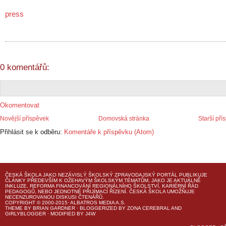
press
0 komentářů:
Okomentovat
Novější příspěvek
Domovská stránka
Starší pří
Přihlásit se k odběru:
Komentáře k příspěvku (Atom)
ČESKÁ ŠKOLA
JAKO NEZÁVISLÝ ŠKOLSKÝ ZPRAVODAJSKÝ PORTÁL PUBLIKUJE
ČLÁNKY PŘEDEVŠÍM K OŽEHAVÝM ŠKOLSKÝM TÉMATŮM, JAKO JE AKTUÁLNĚ
INKLUZE, REFORMA FINANCOVÁNÍ REGIONÁLNÍHO ŠKOLSTVÍ, KARIÉRNÍ ŘÁD
PEDAGOGŮ, NEBO JEDNOTNÉ PŘIJÍMACÍ ŘÍZENÍ.
ČESKÁ ŠKOLA
UMOŽŇUJE
NECENZUROVANOU DISKUSI ČTENÁŘŮ.
COPYRIGHT © 2000-2015· ALBATROS MEDIA A.S.
THEME
BY
BRIAN GARDNER
· BLOGGERIZED BY
ZONA CEREBRAL
AND
GIRLYBLOGGER
· MODIFIED BY
J4W