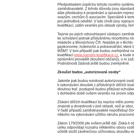
Předpokladem úspěchu tohoto nového systému j
zaměstnavatelé. Z tohoto důvodu jsou standardy
dále předávány k projednání a úpravám reprez
svazům, cechům či asociacím. Speciálně k tomut
pro jednotlivá odvětví. V tuto chvíli jsou vypra
kvalifikací, zatím vesměs pro oblasti výroby, ře
Teprve po jejich odsouhlasení zástupci zaměst
ke schválení jednak příslušnému resortnímu mini
mládeže a tělovýchovy ČR. Nejdále je v těchto p
gastronomie, hotelnictví a potravinářství, které
MŠMT. V tom případě pak budou zveřejněné na
kvalifikací
www.narodni-kvalifikace.cz
, a bude 
oprávnění provádět zkoušení občanů), o ni zažá
Podrobnosti žádosti ještě budou zveřejněné.
Zkoušet budou „autorizované osoby“
Jakmile pak budou existovat autorizované osob
k vykonávání zkoušek z příslušných dílčích kval
dlouhou trať, postupně budou přibývat schválené 
v dohledné době ovšem vesměs na úrovni odpov
Získání dílčích kvalifikací by nejvíce mělo pom
znalosti a dovednosti v jiné oblasti, než je obor
V řadě případů zaměstnavatelé nepotřebují člo
někoho na vykonávání užšího okruhu pracovníc
Zákon 179/2006 jde ovšem ještě dál. Získá-li obč
celku odpovídají rozsahu některého oboru vzdě
učilišti složit závěrečnou učňovskou zkoušku n