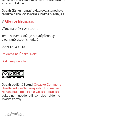
k dalším diskusím.
Obsah článků nemusí vyjadřovat stanovisko
redakce nebo vydavatele Albatros Media, a.s.
©
Albatros Media, a.s.
Všechna práva vyhrazena.
Tento server dodržuje právní předpisy
o ochraně osobních údajů.
ISSN 1213-6018
Reklama na České škole
Diskusní pravidla
Obsah podléhá licenci
Creative Commons
Uveďte autora-Neužívejte dílo komerčně-
Nezasahujte do díla 3.0 Česká republika
,
p
okud není uvedeno jinak nebo nejde-li o
tiskové zprávy.