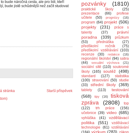
 to bude náročná cesta, ale pro lidi, kteří
pozvánky
(1810)
ějí, bude jistě schůdnější než začít studovat
praktické školy
(25)
prezentace
(66)
profese
učitele
(50)
prognózy
(16)
projekt
(506)
program
(64)
projekty
(231)
práce s
právní
talenty
(37)
poradna
(339)
průzkum
(53)
přednáška
(27)
předškolní ročník
(75)
předškolní vzdělávání
(103)
recenze
(30)
redakce
(16)
regionální školství
(94)
satira
(44)
sexuální výchova
(21)
sociální sítě
(110)
soukromé
soutěž
(498)
školy
(165)
standard
(127)
statistika
(100)
stravování
(50)
studie
střední školy
(369)
(33)
testování
tablety
(113)
 stránka
Starší příspěvek
tisková
(568)
tipy
(16)
Atom)
zpráva
(2808)
top
(122)
trh práce
(156)
video
(685)
učebnice
(39)
vzdělávací
vyhláška
(41)
politika
(551)
vzdělávací
technologie
(61)
vzdělávání
výzkum
(283)
(184)
zákon