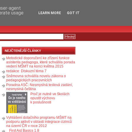
RSS
KOMENTÁŘE
 user-agent
nerate usage
LEARN MORE
GOT IT
NEJČTENĚJŠÍ ČLÁNKY
Metodické doporučení ke zřízení funkce
asistenta pedagoga, které schválila porada
vedení MŠMT na konci května 2015
redakce: Diskuzní téma 7
Sněmovna schválila novelu zákona o
pedagogických pracovnících
Poradna ASČ: Nesmyslná testová zadání,
nesmyslná čeština
Proč je nutné ve školách
opustit výchovu
k poslušnosti
Vyhlášení dotačního programu MŠMT na
podporu aktivit v oblasti integrace cizinců
na území ČR v roce 2012
First Aid Basics 1.8