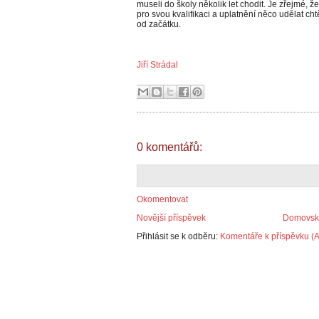
museli do školy několik let chodit. Je zřejmé, že
pro svou kvalifikaci a uplatnění něco udělat cht
od začátku.
Jiří Strádal
0 komentářů:
Okomentovat
Novější příspěvek
Domovská
Přihlásit se k odběru:
Komentáře k příspěvku (