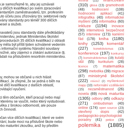
financování
festival
(22)
e samozřejmě to, aby jej uznávali
(310)
gramotnosti
glosa
(13)
 dílčích kvalifikací po svém zpracování
(48)
hodnocení
(108)
entantům zaměstnavatelů, tzn. profesním
hodnocení aplikací
(41)
o účelu jsou zřizovány tzv. sektorové rady
infografika
(40)
informatické
covány standardy pro téměř 300 dílčích
myšlení
(35)
informatika
(60)
mesel a služeb.
inkluze
(1194)
inovace
(30)
internetová bezpečnost
navatelů jsou standardy dále předkládány
(57)
interview
(173)
kariérní
sterstvu, jednak Ministerstvu školství
kniha
(1180)
řád
(178)
rocedurách 35 dílčích kvalifikací z oblasti
knihy
(1253)
komentář
 by měla být příští týden schválené vedením
(227)
 informační systému Národní soustavy
konektivismus
(13)
možné, aby zájemci o získání autorizace (tj.
konference
(197)
konkursy
dali na příslušném resortním ministerstvu.
kulatý
(7)
konstruktivismus
(19)
stůl
(55)
kurikulum
(28)
matematika
licence
(7)
(298)
metodika
(39)
migrace
ministryně školství
(87)
y, mohou se občané u nich hlásit
(222)
ifikací. Je zřejmé, že se jedná o běh na
myšlenkové
mládež
(2)
dílčí kvalifikace z dalších oblastí,
mapy
(10)
neformální vzdělávání
ídající vyučení.
nezaměstnanost
(26)
(15)
nová maturita
novela
(69)
oci těm občanům, kteří pracují nebo mají
(1305)
odkazy
odbory
(45)
, kterému se vyučili, nebo který vystudovali.
(271)
ombudsman
(40)
věka z širokou odborností, ale pouze
online
(174)
open source
(23)
h činností.
otevřený dopis
(42)
pedagogicko-psychologické
an více dílčích kvalifikací, které ve svém
poradny
(41)
petice
(19)
lání, bude moci na příslušné škole nebo
polemika
(1885)
ebo maturitní zkoušku, aniž by předtím