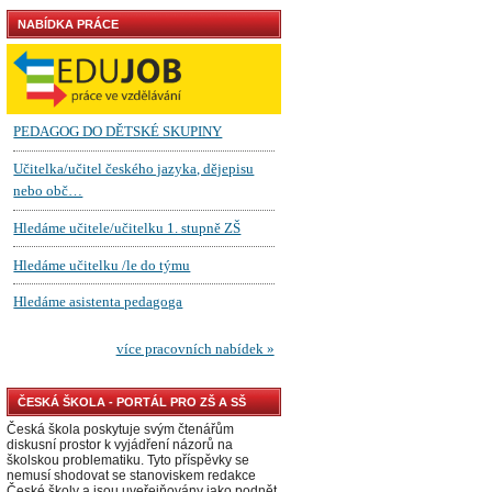
NABÍDKA PRÁCE
ČESKÁ ŠKOLA - PORTÁL PRO ZŠ A SŠ
Česká škola poskytuje svým čtenářům
diskusní prostor k vyjádření názorů na
školskou problematiku. Tyto příspěvky se
nemusí shodovat se stanoviskem redakce
České školy a jsou uveřejňovány jako podnět