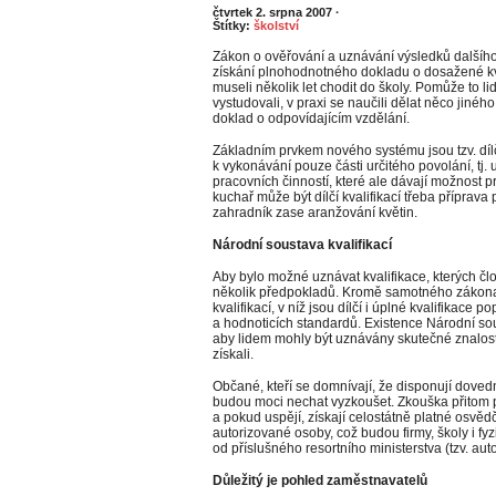
čtvrtek 2. srpna 2007
·
Štítky:
školství
Zákon o ověřování a uznávání výsledků dalšíh
získání plnohodnotného dokladu o dosažené kva
museli několik let chodit do školy. Pomůže to lid
vystudovali, v praxi se naučili dělat něco jiného
doklad o odpovídajícím vzdělání.
Základním prvkem nového systému jsou tzv. dílčí
k vykonávání pouze části určitého povolání, tj. 
pracovních činností, které ale dávají možnost p
kuchař může být dílčí kvalifikací třeba příprav
zahradník zase aranžování květin.
Národní soustava kvalifikací
Aby bylo možné uznávat kvalifikace, kterých člo
několik předpokladů. Kromě samotného zákona 
kvalifikací, v níž jsou dílčí i úplné kvalifikace 
a hodnoticích standardů. Existence Národní sou
aby lidem mohly být uznávány skutečné znalosti
získali.
Občané, kteří se domnívají, že disponují dovedno
budou moci nechat vyzkoušet. Zkouška přitom 
a pokud uspějí, získají celostátně platné osvěd
autorizované osoby, což budou firmy, školy i fyz
od příslušného resortního ministerstva (tzv. aut
Důležitý je pohled zaměstnavatelů