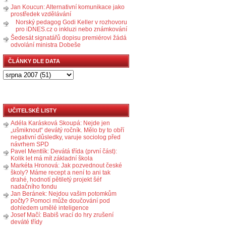
Jan Koucun: Alternativní komunikace jako
prostředek vzdělávání
Norský pedagog Godi Keller v rozhovoru
pro iDNES.cz o inkluzi nebo známkování
Šedesát signatářů dopisu premiérovi žádá
odvolání ministra Dobeše
ČLÁNKY DLE DATA
UČITELSKÉ LISTY
Adéla Karásková Skoupá: Nejde jen
„ušmiknout“ devátý ročník. Mělo by to obří
negativní důsledky, varuje sociolog před
návrhem SPD
Pavel Mentlík: Devátá třída (první část):
Kolik let má mít základní škola
Markéta Hronová: Jak pozvednout české
školy? Máme recept a není to ani tak
drahé, hodnotí pětiletý projekt šéf
nadačního fondu
Jan Beránek: Nejdou vašim potomkům
počty? Pomoci může doučování pod
dohledem umělé inteligence
Josef Mačí: Babiš vrací do hry zrušení
deváté třídy