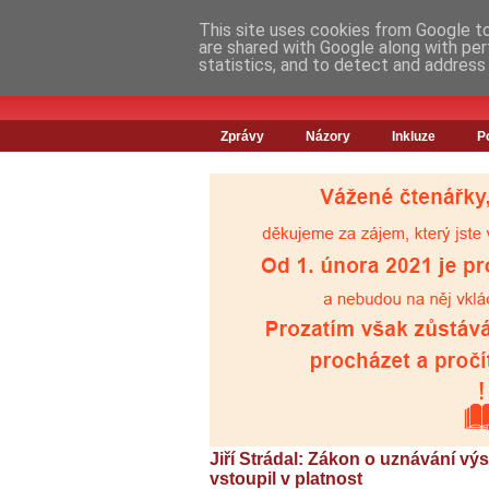
This site uses cookies from Google to 
are shared with Google along with per
statistics, and to detect and address
Zprávy
Názory
Inkluze
P
Jiří Strádal: Zákon o uznávání vý
vstoupil v platnost