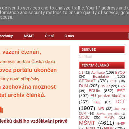
deliver its services and to analyze traffic. Your IP address and
formance and security metrics to ensure quality of service, ge
 abuse.
ozvánky
MŠMT
Čtení
O nás
DISKUSE
Načítání
TÉMATA ČLÁNKŮ
Aplikace
(109)
BYOD
1:1
(22)
(34)
Bezplatně
(102)
CERMAT
(578)
CLIL
(18)
DUM
(205)
DVPP
(59)
DZS
EDUin
(852)
ESF
(39)
(807)
EU peníze školám
ICT
(257)
FAQ
(87)
(1907)
IWB
(32)
Jak na
DUM
(16)
Jazyky pro děti
(1)
MOOC
(35)
MPSV
(61)
sledků dalšího vzdělávání právě
MŠMT
(4611)
NAEP
NIDV
(228)
NIDM
(58)
(14)