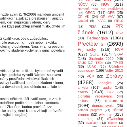
NÚV
(321)
NÚOV
(55)
Národní rada pro vzdělávání
OECD
(114)
OER
(25)
(16)
o vzdělávání (179/2006) má lidem umožnit
OP VK
(24)
OP VVV
(67)
lifikaci na základě přezkoušení, aniž by
Ostatní
(6)
PIAAC
(8)
PIRLS
em, kteří nepracují v oboru, který
PR
, ale když pak chtějí změnit místo, chybí jim
PISA
(119)
(13)
článek
(1612)
PSP
Pedagogika
(1364)
(80)
 kvalifikace. Jde o způsobilost
určité pracovní činnosti nebo několika
Přečtěte si
(2698)
rofesního uplatnění. Např. v rámci povolání
Přijímačky
(216)
RVP
a pokrmů studené kuchyně, v rámci povolání
(627)
SCIO
(317)
SKAV
(148)
Strategie 2020
(46)
TIMSS
TALIS
(19)
TEDx
(10)
(39)
UJAK
(25)
Učitelský
spomocník
(169)
Volby 2013
věk nabyl mimo školu, bylo nutné vytvořit
bylo potřeba vytvořit Národní soustavu
Zprávy
(40)
VÚP
(53)
popsány prostřednictvím kvalifikačních
(4268)
stavy kvalifikací je předpokladem k tomu,
analýza
(25)
 a dovednosti, bez ohledu na to, kde je
anketa
(101)
audio
(148)
causy
(1049)
cloud
(22)
digitální vzdělávání
(44)
stmi některé dílčí kvalifikace, se z nich
dokument
diskuse
(65)
proběhne podle hodnoticího standardu
(1094)
domácí výuka
(28)
čení. Zkoušení budou provádět tzv.
dětské
dotační program
(21)
ické osoby, které k tomu získají oprávnění
e-knihy
(323)
skupiny
(52)
orizujícího orgánu).
e-learning
(31)
eTwinning
(32)
evaluace
(13)
fejeton
(3)