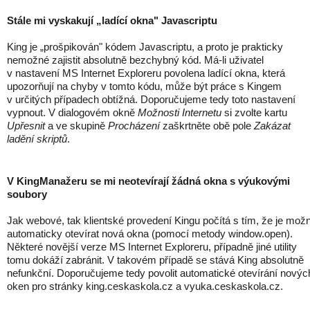
Stále mi vyskakují „ladící okna" Javascriptu
King je „prošpikován" kódem Javascriptu, a proto je prakticky
nemožné zajistit absolutně bezchybný kód. Má-li uživatel
v nastavení MS Internet Exploreru povolena ladící okna, která
upozorňují na chyby v tomto kódu, může být práce s Kingem
v určitých případech obtížná. Doporučujeme tedy toto nastavení
vypnout. V dialogovém okně
Možnosti Internetu
si zvolte kartu
Upřesnit
a ve skupině
Procházení
zaškrtněte obě pole
Zakázat
ladění skriptů
.
V KingManažeru se mi neotevírají žádná okna s výukovými
soubory
Jak webové, tak klientské provedení Kingu počítá s tím, že je mož
automaticky otevírat nová okna (pomocí metody window.open).
Některé novější verze MS Internet Exploreru, případně jiné utility
tomu dokáží zabránit. V takovém případě se stává King absolutně
nefunkční. Doporučujeme tedy povolit automatické otevírání novýc
oken pro stránky king.ceskaskola.cz a vyuka.ceskaskola.cz.