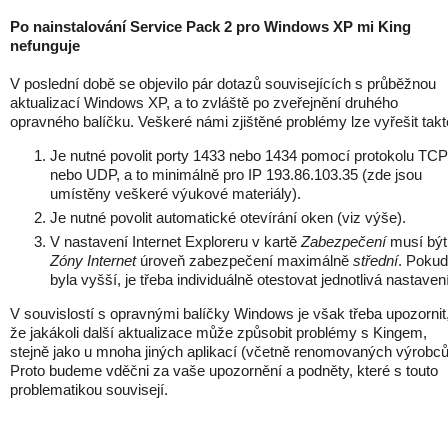
Po nainstalování Service Pack 2 pro Windows XP mi King
nefunguje
V poslední době se objevilo pár dotazů souvisejících s průběžnou
aktualizací Windows XP, a to zvláště po zveřejnění druhého
opravného balíčku. Veškeré námi zjištěné problémy lze vyřešit takt
Je nutné povolit porty 1433 nebo 1434 pomocí protokolu TCP
nebo UDP, a to minimálně pro IP 193.86.103.35 (zde jsou
umístěny veškeré výukové materiály).
Je nutné povolit automatické otevírání oken (viz výše).
V nastavení Internet Exploreru v kartě
Zabezpečení
musí být
Zóny Internet
úroveň zabezpečení maximálně
střední
. Pokud
byla vyšší, je třeba individuálně otestovat jednotlivá nastavení
V souvislostí s opravnými balíčky Windows je však třeba upozornit
že jakákoli další aktualizace může způsobit problémy s Kingem,
stejně jako u mnoha jiných aplikací (včetně renomovaných výrobců
Proto budeme vděčni za vaše upozornění a podněty, které s touto
problematikou souvisejí.