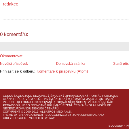
redakce
0 komentářů:
Okomentovat
Novější příspěvek
Domovská stránka
Starší pří
Přihlásit se k odběru:
Komentáře k příspěvku (Atom)
ČESKÁ ŠKOLA
JAKO NEZÁVISLÝ ŠKOLSKÝ ZPRAVODAJSKÝ PORTÁL PUBLIKUJE
ČLÁNKY PŘEDEVŠÍM K OŽEHAVÝM ŠKOLSKÝM TÉMATŮM, JAKO JE AKTUÁLNĚ
INKLUZE, REFORMA FINANCOVÁNÍ REGIONÁLNÍHO ŠKOLSTVÍ, KARIÉRNÍ ŘÁD
PEDAGOGŮ, NEBO JEDNOTNÉ PŘIJÍMACÍ ŘÍZENÍ.
ČESKÁ ŠKOLA
UMOŽŇUJE
NECENZUROVANOU DISKUSI ČTENÁŘŮ.
COPYRIGHT © 2000-2015· ALBATROS MEDIA A.S.
THEME
BY
BRIAN GARDNER
· BLOGGERIZED BY
ZONA CEREBRAL
AND
GIRLYBLOGGER
· MODIFIED BY
J4W
BLOGGER
·
P