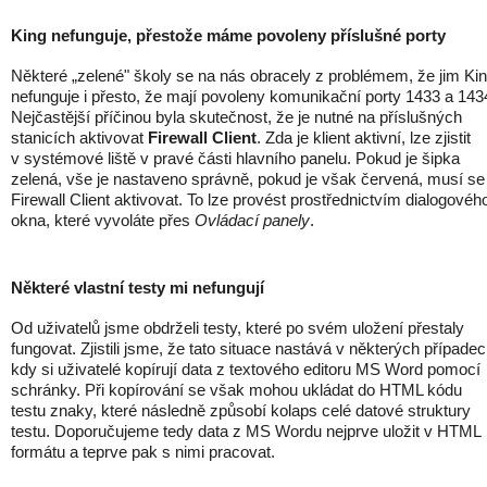
King nefunguje, přestože máme povoleny příslušné porty
Některé „zelené" školy se na nás obracely z problémem, že jim Ki
nefunguje i přesto, že mají povoleny komunikační porty 1433 a 143
Nejčastější příčinou byla skutečnost, že je nutné na příslušných
stanicích aktivovat
Firewall Client
. Zda je klient aktivní, lze zjistit
v systémové liště v pravé části hlavního panelu. Pokud je šipka
zelená, vše je nastaveno správně, pokud je však červená, musí se
Firewall Client aktivovat. To lze provést prostřednictvím dialogovéh
okna, které vyvoláte přes
Ovládací panely
.
Některé vlastní testy mi nefungují
Od uživatelů jsme obdrželi testy, které po svém uložení přestaly
fungovat. Zjistili jsme, že tato situace nastává v některých případec
kdy si uživatelé kopírují data z textového editoru MS Word pomocí
schránky. Při kopírování se však mohou ukládat do HTML kódu
testu znaky, které následně způsobí kolaps celé datové struktury
testu. Doporučujeme tedy data z MS Wordu nejprve uložit v HTML
formátu a teprve pak s nimi pracovat.