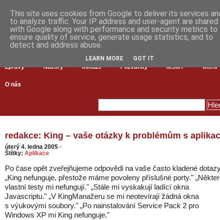
This site uses cookies from Google to deliver its services an
to analyze traffic. Your IP address and user-agent are shared
with Google along with performance and security metrics to
ensure quality of service, generate usage statistics, and to
detect and address abuse.
LEARN MORE
GOT IT
Zprávy
Názory
Inkluze
Pozvánky
MŠMT
Čtení
O nás
redakce: King – vaše otázky k problémům s aplikac
úterý 4. ledna 2005
·
Štítky:
Aplikace
Po čase opět zveřejňujeme odpovědi na vaše často kladené dotazy
„King nefunguje, přestože máme povoleny příslušné porty." „Někte
vlastní testy mi nefungují." „Stále mi vyskakují ladící okna
Javascriptu." „V KingManažeru se mi neotevírají žádná okna
s výukovými soubory." „Po nainstalování Service Pack 2 pro
Windows XP mi King nefunguje."