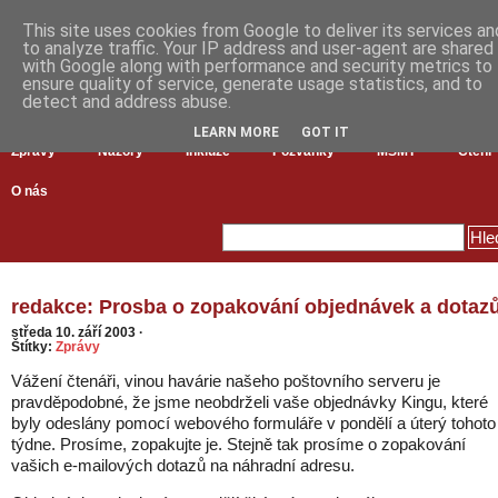
This site uses cookies from Google to deliver its services an
to analyze traffic. Your IP address and user-agent are shared
with Google along with performance and security metrics to
ensure quality of service, generate usage statistics, and to
detect and address abuse.
LEARN MORE
GOT IT
Zprávy
Názory
Inkluze
Pozvánky
MŠMT
Čtení
O nás
redakce: Prosba o zopakování objednávek a dotaz
středa 10. září 2003
·
Štítky:
Zprávy
Vážení čtenáři, vinou havárie našeho poštovního serveru je
pravděpodobné, že jsme neobdrželi vaše objednávky Kingu, které
byly odeslány pomocí webového formuláře v pondělí a úterý tohoto
týdne. Prosíme, zopakujte je. Stejně tak prosíme o zopakování
vašich e-mailových dotazů na náhradní adresu.