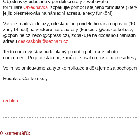
Objednávky odeslané v pondělí či úterý z webového
formuláře
Objednávka
zopakujte pomocí stejného formuláře (který
je již přesměrován na náhradní adresu, a tedy funkční).
Vaše e-mailové dotazy, odeslané od pondělního rána doposud (10.
září, 14 hod) na veškeré naše adresy (končící: @ceskaskola.cz,
@cponline.cz nebo @cpress.cz), zopakujte na dočasnou náhradní
adresu
ceskaskola@seznam.cz
Tento nouzový stav bude platný po dobu publikace tohoto
upozornění. Po jeho stažení již můžete psát na naše běžné adresy.
Velmi se omlouváme za tyto komplikace a děkujeme za pochopení
Redakce České školy
redakce
0 komentářů: