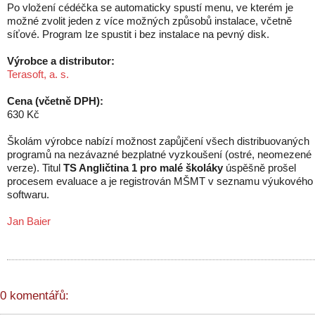
Po vložení cédéčka se automaticky spustí menu, ve kterém je
možné zvolit jeden z více možných způsobů instalace, včetně
síťové. Program lze spustit i bez instalace na pevný disk.
Výrobce a distributor:
Terasoft, a. s.
Cena (včetně DPH):
630 Kč
Školám výrobce nabízí možnost zapůjčení všech distribuovaných
programů na nezávazné bezplatné vyzkoušení (ostré, neomezené
verze). Titul
TS Angličtina 1 pro malé školáky
úspěšně prošel
procesem evaluace a je registrován MŠMT v seznamu výukového
softwaru.
Jan Baier
0 komentářů: