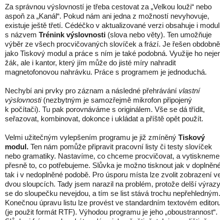
Za správnou výslovností je třeba cestovat za „Velkou louži“ nebo
aspoň za „Kanál“. Pokud nám ani jedna z možností nevyhovuje,
existuje ještě třetí. Cédéčko v aktualizované verzi obsahuje i modul
s názvem
Trénink výslovnosti
(slova nebo věty). Ten umožňuje
výběr ze všech procvičovaných slovíček a frází. Je řešen obdobně
jako Tiskový modul a práce s ním je také podobná. Využije ho neje
žák, ale i kantor, který jím může do jisté míry nahradit
magnetofonovou nahrávku. Práce s programem je jednoduchá.
Nechybí ani prvky pro záznam a následné přehrávání
vlastní
výslovnosti
(nezbytným je samozřejmě mikrofon připojený
k počítači). Tu pak porovnáváme s originálem. Vše se dá třídit,
seřazovat, kombinovat, dokonce i ukládat a příště opět použít.
Velmi užitečným vylepšením programu je již zmíněný
Tiskový
modul.
Ten nám pomůže připravit pracovní listy či testy slovíček
nebo gramatiky. Nastavíme, co chceme procvičovat, a vytiskneme
přesně to, co potřebujeme. Slůvka je možno tisknout jak v doplněné
tak i v nedoplněné podobě. Pro úsporu místa lze zvolit zobrazení v
dvou sloupcích. Tady jsem narazil na problém, protože delší výraz
se do sloupečku nevejdou, a tím se list stává trochu nepřehledným
Konečnou úpravu listu lze provést ve standardním textovém editor
(je použit formát RTF). Výhodou programu je jeho „oboustrannost“.