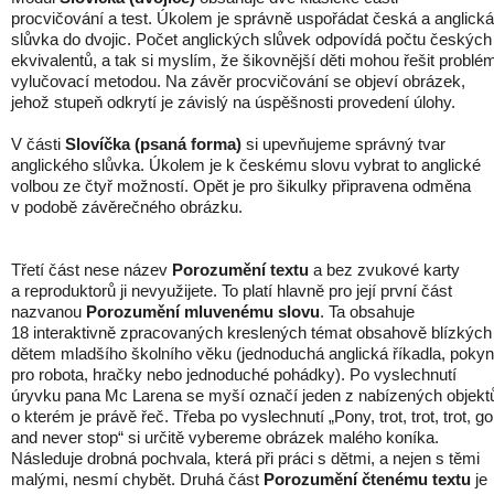
procvičování a test. Úkolem je správně uspořádat česká a anglická
slůvka do dvojic. Počet anglických slůvek odpovídá počtu českých
ekvivalentů, a tak si myslím, že šikovnější děti mohou řešit problé
vylučovací metodou. Na závěr procvičování se objeví obrázek,
jehož stupeň odkrytí je závislý na úspěšnosti provedení úlohy.
V části
Slovíčka (psaná forma)
si upevňujeme správný tvar
anglického slůvka. Úkolem je k českému slovu vybrat to anglické
volbou ze čtyř možností. Opět je pro šikulky připravena odměna
v podobě závěrečného obrázku.
Třetí část nese název
Porozumění textu
a bez zvukové karty
a reproduktorů ji nevyužijete. To platí hlavně pro její první část
nazvanou
Porozumění mluvenému slovu
. Ta obsahuje
18 interaktivně zpracovaných kreslených témat obsahově blízkých
dětem mladšího školního věku (jednoduchá anglická říkadla, poky
pro robota, hračky nebo jednoduché pohádky). Po vyslechnutí
úryvku pana Mc Larena se myší označí jeden z nabízených objekt
o kterém je právě řeč. Třeba po vyslechnutí „Pony, trot, trot, trot, go
and never stop“ si určitě vybereme obrázek malého koníka.
Následuje drobná pochvala, která při práci s dětmi, a nejen s těmi
malými, nesmí chybět. Druhá část
Porozumění čtenému textu
je