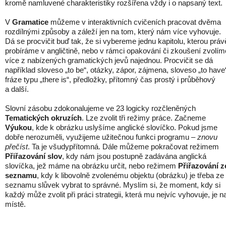
kromě namluvené charakteristiky rozšířena vždy i o napsaný text.
V
Gramatice
můžeme v interaktivních cvičeních pracovat dvěma
rozdílnými způsoby a záleží jen na tom, který nám více vyhovuje.
Dá se procvičit buď tak, že si vybereme jednu kapitolu, kterou práv
probíráme v angličtině, nebo v rámci opakování či zkoušení zvolím
více z nabízených gramatických jevů najednou. Procvičit se dá
například sloveso „to be“, otázky, zápor, zájmena, sloveso „to have
fráze typu „there is“, předložky, přítomný čas prostý i průběhový
a další.
Slovní zásobu zdokonalujeme ve 23 logicky rozčleněných
Tematických okruzích
. Lze zvolit tři režimy práce. Začneme
Výukou
, kde k obrázku uslyšíme anglické slovíčko. Pokud jsme
dobře nerozuměli, využijeme užitečnou funkci programu –
znovu
přečíst
. Ta je všudypřítomná. Dále můžeme pokračovat režimem
Přiřazování slov
, kdy nám jsou postupně zadávána anglická
slovíčka, jež máme na obrázku určit, nebo režimem
Přiřazování z
seznamu
, kdy k libovolně zvolenému objektu (obrázku) je třeba ze
seznamu slůvek vybrat to správné. Myslím si, že moment, kdy si
každý může zvolit při práci strategii, která mu nejvíc vyhovuje, je n
místě.