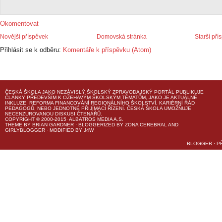
Okomentovat
Novější příspěvek
Domovská stránka
Starší pří
Přihlásit se k odběru:
Komentáře k příspěvku (Atom)
ČESKÁ ŠKOLA
JAKO NEZÁVISLÝ ŠKOLSKÝ ZPRAVODAJSKÝ PORTÁL PUBLIKUJE
ČLÁNKY PŘEDEVŠÍM K OŽEHAVÝM ŠKOLSKÝM TÉMATŮM, JAKO JE AKTUÁLNĚ
INKLUZE, REFORMA FINANCOVÁNÍ REGIONÁLNÍHO ŠKOLSTVÍ, KARIÉRNÍ ŘÁD
PEDAGOGŮ, NEBO JEDNOTNÉ PŘIJÍMACÍ ŘÍZENÍ.
ČESKÁ ŠKOLA
UMOŽŇUJE
NECENZUROVANOU DISKUSI ČTENÁŘŮ.
COPYRIGHT © 2000-2015· ALBATROS MEDIA A.S.
THEME
BY
BRIAN GARDNER
· BLOGGERIZED BY
ZONA CEREBRAL
AND
GIRLYBLOGGER
· MODIFIED BY
J4W
BLOGGER
·
P