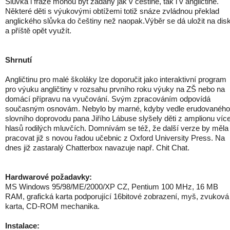
Slůvka i fráze mohou být zadány jak v češtině, tak i v angličtině.
Některé děti s výukovými obtížemi totiž snáze zvládnou překlad
anglického slůvka do češtiny než naopak.Výběr se dá uložit na dis
a příště opět využít.
Shrnutí
Angličtinu pro malé školáky lze doporučit jako interaktivní program
pro výuku angličtiny v rozsahu prvního roku výuky na ZŠ nebo na
domácí přípravu na vyučování. Svým zpracováním odpovídá
současným osnovám. Nebylo by marné, kdyby vedle erudovaného
slovního doprovodu pana Jiřího Lábuse slyšely děti z amplionu víc
hlasů rodilých mluvčích. Domnívám se též, že další verze by měla
pracovat již s novou řadou učebnic z Oxford University Press. Na
dnes již zastaralý Chatterbox navazuje např. Chit Chat.
Hardwarové požadavky:
MS Windows 95/98/ME/2000/XP CZ, Pentium 100 MHz, 16 MB
RAM, grafická karta podporující 16bitové zobrazení, myš, zvuková
karta, CD-ROM mechanika.
Instalace: