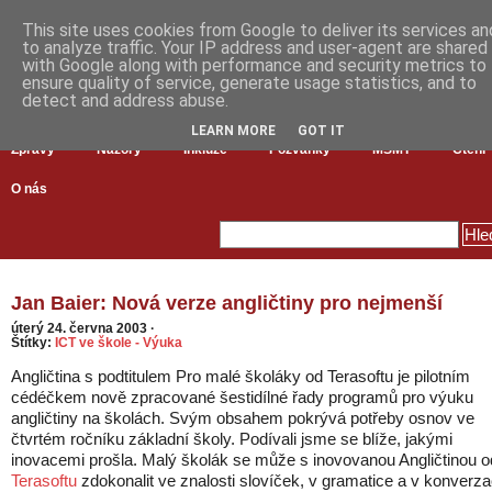
This site uses cookies from Google to deliver its services an
to analyze traffic. Your IP address and user-agent are shared
with Google along with performance and security metrics to
ensure quality of service, generate usage statistics, and to
detect and address abuse.
LEARN MORE
GOT IT
Zprávy
Názory
Inkluze
Pozvánky
MŠMT
Čtení
O nás
Jan Baier: Nová verze angličtiny pro nejmenší
úterý 24. června 2003
·
Štítky:
ICT ve škole - Výuka
Angličtina s podtitulem Pro malé školáky od Terasoftu je pilotním
cédéčkem nově zpracované šestidílné řady programů pro výuku
angličtiny na školách. Svým obsahem pokrývá potřeby osnov ve
čtvrtém ročníku základní školy. Podívali jsme se blíže, jakými
inovacemi prošla.
Malý školák se může s inovovanou Angličtinou o
Terasoftu
zdokonalit ve znalosti slovíček, v gramatice a v konverza