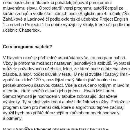
nebo poslechem říkanek či pohádek trénovat porozumění
mluvenému slovu. Oproti starší verzi programu autoři čerpali ze
širších zdrojů a vedle škol učících podle Angličtin pro 4. ročník ZŠ 
Zahálkové a Lacinové či podle oxfordské učebnice Project English
1 a nového Projectu 1 ho dobře využijí i ty školy, které učí podle řa
učebnic Chatterbox.
Co v programu najdete?
V hlavním okně je přehledně uspořádáno vše, co program nabízí.
Vždy je přítomna možnost nastavení jednotlivých atributů. Vybrat si
můžete požadovanou učebnici, lekci, ze které bude nabízena slovn
zásoba, a např. počet slůvek v testu. U něj si zvolíte i časový limit 
zpočátku klidně 120 s, později si malý šikula jistě troufne i na
pětisekundovou časovou dotaci. Vše je ozvučeno rodilým mluvčím
v tempu, které nedělá ostudu jeho jménu – Ewan Mc Laren.
Samozřejmostí je hodnocení v tabulce zobrazující dosažené
výsledky. Ty se dají vytisknout a uložit do žákovi složky. Protože je
program určen pro menší děti, které s angličtinou teprve začínají,
využil bych pro příště důraznějším způsobem prvek pochvaly
a odměny.
Modul
Slovíčka (dvojice)
obsahuje dvě klasické části –