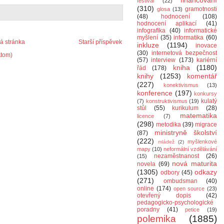
financování
festival
(22)
(310)
gramotnosti
glosa
(13)
(48)
hodnocení
(108)
hodnocení aplikací
(41)
infografika
(40)
informatické
myšlení
(35)
informatika
(60)
 stránka
Starší příspěvek
inkluze
(1194)
inovace
(30)
internetová bezpečnost
Atom)
(57)
interview
(173)
kariérní
kniha
(1180)
řád
(178)
knihy
(1253)
komentář
(227)
konektivismus
(13)
konference
(197)
konkursy
kulatý
(7)
konstruktivismus
(19)
stůl
(55)
kurikulum
(28)
matematika
licence
(7)
(298)
metodika
(39)
migrace
ministryně školství
(87)
(222)
myšlenkové
mládež
(2)
mapy
(10)
neformální vzdělávání
nezaměstnanost
(26)
(15)
nová maturita
novela
(69)
(1305)
odkazy
odbory
(45)
(271)
ombudsman
(40)
online
(174)
open source
(23)
otevřený dopis
(42)
pedagogicko-psychologické
poradny
(41)
petice
(19)
polemika
(1885)