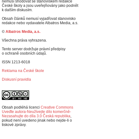
nemusí shodovat se stanoviskem redakce
České školy a jsou uveřejňovány jako podnět
k dalším diskusím.
Obsah článků nemusí vyjadřovat stanovisko
redakce nebo vydavatele Albatros Media, a.s.
©
Albatros Media, a.s.
Všechna práva vyhrazena.
Tento server dodržuje právní předpisy
o ochraně osobních údajů.
ISSN 1213-6018
Reklama na České škole
Diskusní pravidla
Obsah podléhá licenci
Creative Commons
Uveďte autora-Neužívejte dílo komerčně-
Nezasahujte do díla 3.0 Česká republika
,
p
okud není uvedeno jinak nebo nejde-li o
tiskové zprávy.