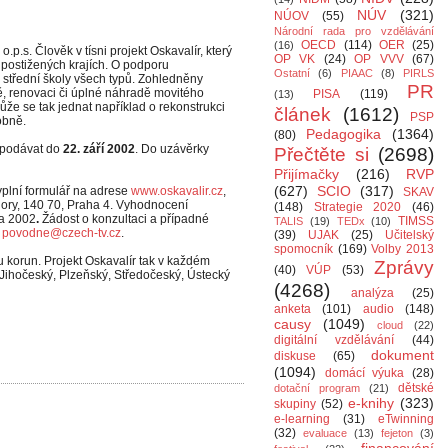
NÚV
(321)
NÚOV
(55)
Národní rada pro vzdělávání
OECD
(114)
OER
(25)
(16)
o.p.s. Člověk v tísni projekt Oskavalír, který
OP VK
(24)
OP VVV
(67)
postižených krajích.
O podporu
Ostatní
(6)
PIAAC
(8)
PIRLS
střední školy všech typů. Zohledněny
PR
ě, renovaci či úplné náhradě movitého
PISA
(119)
(13)
e se tak jednat například o rekonstrukci
článek
(1612)
PSP
obně.
Pedagogika
(1364)
(80)
 podávat do
22. září 2002
. Do uzávěrky
Přečtěte si
(2698)
Přijímačky
(216)
RVP
(627)
SCIO
(317)
vyplní formulář na adrese
www.oskavalir.cz
,
SKAV
 Hory, 140 70, Praha 4. Vyhodnocení
(148)
Strategie 2020
(46)
na 2002
.
Žádost o konzultaci a případné
TIMSS
TALIS
(19)
TEDx
(10)
u
povodne@czech-tv.cz
.
(39)
UJAK
(25)
Učitelský
spomocník
(169)
Volby 2013
u korun. Projekt Oskavalír tak v každém
Zprávy
(40)
VÚP
(53)
(Jihočeský, Plzeňský, Středočeský, Ústecký
(4268)
analýza
(25)
anketa
(101)
audio
(148)
causy
(1049)
cloud
(22)
digitální vzdělávání
(44)
dokument
diskuse
(65)
(1094)
domácí výuka
(28)
dětské
dotační program
(21)
e-knihy
(323)
skupiny
(52)
e-learning
(31)
eTwinning
(32)
evaluace
(13)
fejeton
(3)