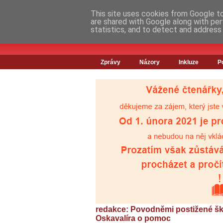
This site uses cookies from Google to 
are shared with Google along with per
statistics, and to detect and address
Zprávy
Názory
Inkluze
P
redakce: Povodněmi postižené šk
Oskavalíra o pomoc