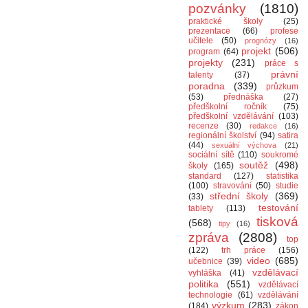
pozvánky
(1810)
praktické školy
(25)
prezentace
(66)
profese
učitele
(50)
prognózy
(16)
projekt
(506)
program
(64)
projekty
(231)
práce s
právní
talenty
(37)
poradna
(339)
průzkum
(53)
přednáška
(27)
předškolní ročník
(75)
předškolní vzdělávání
(103)
recenze
(30)
redakce
(16)
regionální školství
(94)
satira
(44)
sexuální výchova
(21)
sociální sítě
(110)
soukromé
soutěž
(498)
školy
(165)
standard
(127)
statistika
(100)
stravování
(50)
studie
střední školy
(369)
(33)
testování
tablety
(113)
tisková
(568)
tipy
(16)
zpráva
(2808)
top
(122)
trh práce
(156)
video
(685)
učebnice
(39)
vzdělávací
vyhláška
(41)
politika
(551)
vzdělávací
technologie
(61)
vzdělávání
výzkum
(283)
(184)
zákon