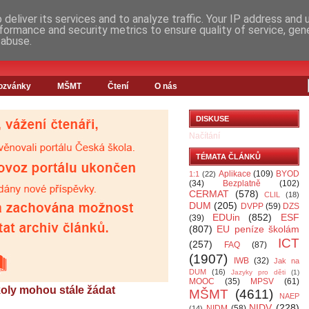
deliver its services and to analyze traffic. Your IP address and
formance and security metrics to ensure quality of service, ge
 abuse.
ozvánky
MŠMT
Čtení
O nás
DISKUSE
Načítání
TÉMATA ČLÁNKŮ
Aplikace
(109)
BYOD
1:1
(22)
(34)
Bezplatně
(102)
CERMAT
(578)
CLIL
(18)
DUM
(205)
DVPP
(59)
DZS
EDUin
(852)
ESF
(39)
(807)
EU peníze školám
ICT
(257)
FAQ
(87)
(1907)
IWB
(32)
Jak na
DUM
(16)
Jazyky pro děti
(1)
MOOC
(35)
MPSV
(61)
oly mohou stále žádat
MŠMT
(4611)
NAEP
NIDV
(228)
NIDM
(58)
(14)