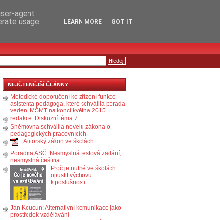
RSS
KOMENTÁŘE
 user-agent
nerate usage
LEARN MORE
GOT IT
NEJČTENĚJŠÍ ČLÁNKY
Metodické doporučení ke zřízení funkce
asistenta pedagoga, které schválila porada
vedení MŠMT na konci května 2015
redakce: Diskuzní téma 7
Sněmovna schválila novelu zákona o
pedagogických pracovnících
Autorský zákon ve školách
Poradna ASČ: Nesmyslná testová zadání,
nesmyslná čeština
Proč je nutné ve školách
opustit výchovu
k poslušnosti
Jan Koucun: Alternativní komunikace jako
prostředek vzdělávání