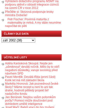
Vyhlášení dotačního programu MŠMT na
podporu aktivit v oblasti integrace cizinců
na území ČR v roce 2012
Přečtěte si: Stolzová podporuje kroky
ministra Dobeše!
Petr Fischer: Povinná maturita z
matematiky je mrtvá. A my stále neumíme
napočítat do pěti
ČLÁNKY DLE DATA
UČITELSKÉ LISTY
Adéla Karásková Skoupá: Nejde jen
„ušmiknout“ devátý ročník. Mělo by to obří
negativní důsledky, varuje sociolog před
návrhem SPD
Pavel Mentlík: Devátá třída (první část):
Kolik let má mít základní škola
Markéta Hronová: Jak pozvednout české
školy? Máme recept a není to ani tak
drahé, hodnotí pětiletý projekt šéf
nadačního fondu
Jan Beránek: Nejdou vašim potomkům
počty? Pomoci může doučování pod
dohledem umělé inteligence
Josef Mačí: Babiš vrací do hry zrušení