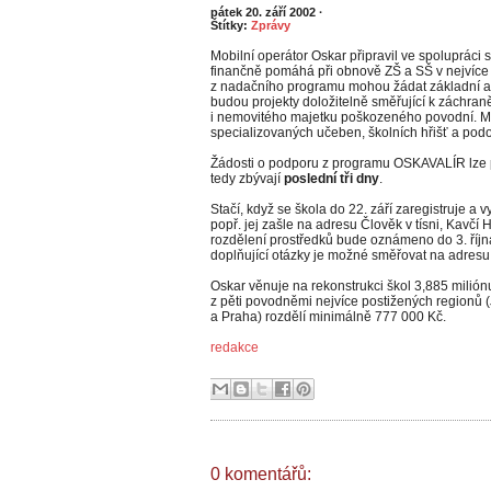
pátek 20. září 2002
·
Štítky:
Zprávy
Mobilní operátor Oskar připravil ve spolupráci s 
finančně pomáhá při obnově ZŠ a SŠ v nejvíce 
z nadačního programu mohou žádat základní a 
budou projekty doložitelně směřující k záchran
i nemovitého majetku poškozeného povodní. Můž
specializovaných učeben, školních hřišť a pod
Žádosti o podporu z programu OSKAVALÍR lze
tedy zbývají
poslední tři dny
.
Stačí, když se škola do
22. září zaregistruje a 
popř. jej zašle na adresu Člověk v tísni, Kavčí
rozdělení prostředků bude oznámeno do
3. říj
doplňující otázky je možné směřovat na adres
Oskar věnuje na rekonstrukci škol 3,885 milión
z pěti povodněmi nejvíce postižených regionů 
a Praha) rozdělí minimálně 777 000 Kč.
redakce
0 komentářů: