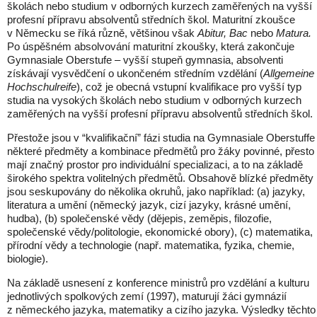
školách nebo studium v odborných kurzech zaměřených na vyšší
profesní přípravu absolventů středních škol.
Maturitní zkoušce
v Německu se říká různě, většinou však
Abitur, Bac
nebo
Matura.
Po úspěšném absolvování maturitní zkoušky, která zakončuje
Gymnasiale Oberstufe – vyšší stupeň gymnasia, absolventi
získávají vysvědčení o ukončeném středním vzdělání (
Allgemeine
Hochschulreife
), což je obecná vstupní kvalifikace pro vyšší typ
studia na vysokých školách nebo studium v odborných kurzech
zaměřených na vyšší profesní přípravu absolventů středních škol.
Přestože jsou v “kvalifikační” fázi studia na Gymnasiale Oberstuffe
některé předměty a kombinace předmětů pro žáky povinné, přesto
mají značný prostor pro individuální specializaci, a to na základě
širokého spektra volitelných předmětů. Obsahově blízké předměty
jsou seskupovány do několika okruhů, jako například: (a) jazyky,
literatura a umění (německý jazyk, cizí jazyky, krásné umění,
hudba), (b) společenské vědy (dějepis, zeměpis, filozofie,
společenské vědy/politologie, ekonomické obory), (c) matematika,
přírodní vědy a technologie (např. matematika, fyzika, chemie,
biologie).
Na základě usnesení z konference ministrů pro vzdělání a kulturu
jednotlivých spolkových zemí (1997), maturují žáci gymnázií
z německého jazyka, matematiky a cizího jazyka. Výsledky těchto