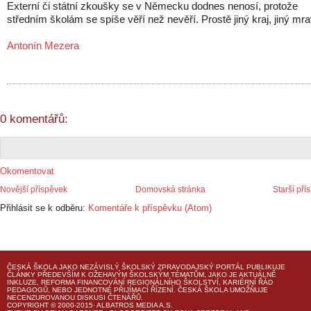
Externí či státní zkoušky se v Německu dodnes nenosí, protože
středním školám se spíše věří než nevěří. Prostě jiný kraj, jiný mra
Antonín Mezera
0 komentářů:
Okomentovat
Novější příspěvek
Domovská stránka
Starší pří
Přihlásit se k odběru:
Komentáře k příspěvku (Atom)
ČESKÁ ŠKOLA
JAKO NEZÁVISLÝ ŠKOLSKÝ ZPRAVODAJSKÝ PORTÁL PUBLIKUJE
ČLÁNKY PŘEDEVŠÍM K OŽEHAVÝM ŠKOLSKÝM TÉMATŮM, JAKO JE AKTUÁLNĚ
INKLUZE, REFORMA FINANCOVÁNÍ REGIONÁLNÍHO ŠKOLSTVÍ, KARIÉRNÍ ŘÁD
PEDAGOGŮ, NEBO JEDNOTNÉ PŘIJÍMACÍ ŘÍZENÍ.
ČESKÁ ŠKOLA
UMOŽŇUJE
NECENZUROVANOU DISKUSI ČTENÁŘŮ.
COPYRIGHT © 2000-2015· ALBATROS MEDIA A.S.