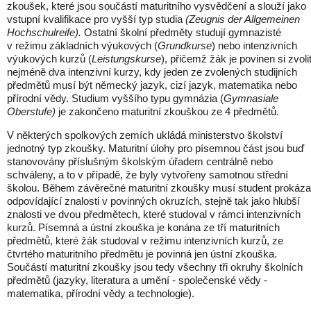
zkoušek, které jsou součástí maturitního vysvědčení a slouží jako
vstupní kvalifikace pro vyšší typ studia
(Zeugnis der Allgemeinen
Hochschulreife).
Ostatní školní předměty studují gymnazisté
v režimu základních výukových (
Grundkurse
) nebo intenzivních
výukových kurzů (
Leistungskurse
), přičemž žák je povinen si zvoli
nejméně dva intenzivní kurzy, kdy jeden ze zvolených studijních
předmětů musí být německý jazyk, cizí jazyk, matematika nebo
přírodní vědy. Studium vyššího typu gymnázia (
Gymnasiale
Oberstufe)
je zakončeno maturitní zkouškou ze 4 předmětů.
V některých spolkových zemích ukládá ministerstvo školství
jednotný typ zkoušky. Maturitní úlohy pro písemnou část jsou buď
stanovovány příslušným školským úřadem centrálně nebo
schváleny, a to v případě, že byly vytvořeny samotnou střední
školou. Během závěrečné maturitní zkoušky musí student prokáza
odpovídající znalosti v povinných okruzích, stejně tak jako hlubší
znalosti ve dvou předmětech, které studoval v rámci intenzivních
kurzů. Písemná a ústní zkouška je konána ze tří maturitních
předmětů, které žák studoval v režimu intenzivních kurzů, ze
čtvrtého maturitního předmětu je povinná jen ústní zkouška.
Součástí maturitní zkoušky jsou tedy všechny tři okruhy školních
předmětů (jazyky, literatura a umění - společenské vědy -
matematika, přírodní vědy a technologie).