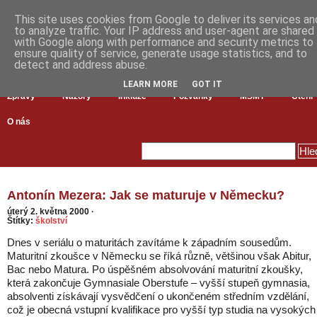
This site uses cookies from Google to deliver its services an
to analyze traffic. Your IP address and user-agent are shared
with Google along with performance and security metrics to
ensure quality of service, generate usage statistics, and to
detect and address abuse.
LEARN MORE
GOT IT
Zprávy
Názory
Inkluze
Pozvánky
MŠMT
Čtení
O nás
Antonín Mezera: Jak se maturuje v Německu?
úterý 2. května 2000
·
Štítky:
školství
Dnes v seriálu o maturitách zavítáme k západním sousedům.
Maturitní zkoušce v Německu se říká různě, většinou však Abitur,
Bac nebo Matura. Po úspěšném absolvování maturitní zkoušky,
která zakončuje Gymnasiale Oberstufe – vyšší stupeň gymnasia,
absolventi získávají vysvědčení o ukončeném středním vzdělání,
což je obecná vstupní kvalifikace pro vyšší typ studia na vysokých